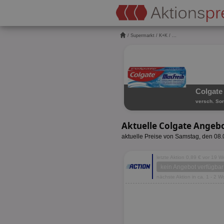
/
Supermarkt
/
K+K
/ ...
Colgate
versch. Sor
Aktuelle Colgate Angeb
aktuelle Preise von Samstag, den 08
letzte Aktion 0,89 € vor 19 
kein Angebot verfügbar
nächste Aktion in ca. 1 - 2 