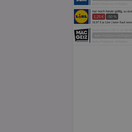
keine Prognose verfügbar
nur noch heute gültig,
bis 08.0
1,25 €
-50 %
16,67 € je Liter | beim Kauf ein
letzte Aktion 1,50 € vor 48 
kein Angebot verfügbar
keine Prognose verfügbar