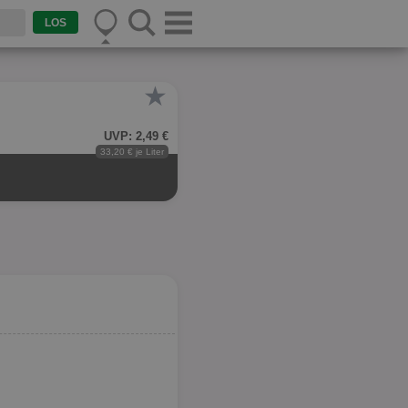
★
UVP: 2,49 €
33,20 € je Liter