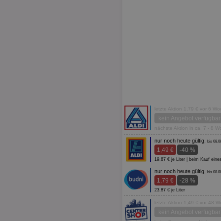
letzte Aktion 1,79 € vor 6 W
kein Angebot verfügbar
nächste Aktion in ca. 7 - 8 
nur noch heute gültig,
bis 08.0
1,49 €
-40 %
19,87 € je Liter | beim Kauf ein
nur noch heute gültig,
bis 08.0
1,79 €
-28 %
23,87 € je Liter
letzte Aktion 1,49 € vor 48 
kein Angebot verfügbar