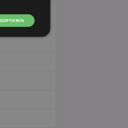
KZEPTIEREN
Unklassifizierte
zierte
meldung und die
wendet werden.