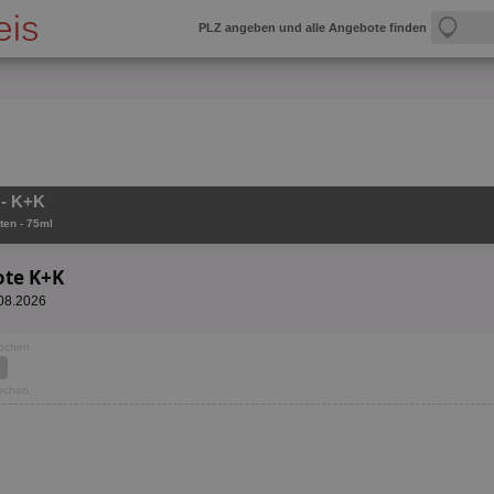
PLZ angeben und alle Angebote finden
 - K+K
ten - 75ml
ote K+K
.08.2026
Wochen
Wochen