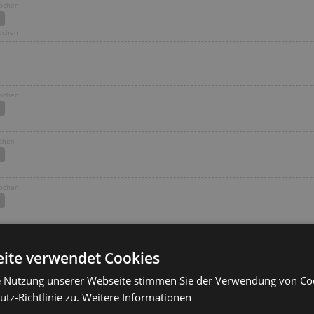
Wochen
Wochen
Wochen
ochen
Wochen
ochen
ite verwendet Cookies
1 Wochen
e Nutzung unserer Webseite stimmen Sie der Verwendung von C
ochen
tz-Richtlinie zu.
Weitere Informationen
 Wochen