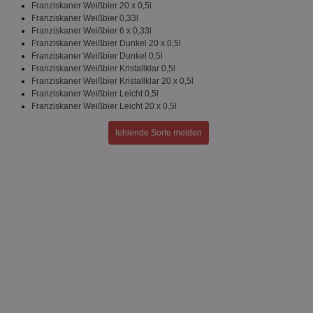
Franziskaner Weißbier 20 x 0,5l
Franziskaner Weißbier 0,33l
Franziskaner Weißbier 6 x 0,33l
Franziskaner Weißbier Dunkel 20 x 0,5l
Unklassifizierte
Franziskaner Weißbier Dunkel 0,5l
Franziskaner Weißbier Kristallklar 0,5l
Franziskaner Weißbier Kristallklar 20 x 0,5l
Franziskaner Weißbier Leicht 0,5l
Franziskaner Weißbier Leicht 20 x 0,5l
fehlende Sorte melden
Unbedingt erforderlich
Performance
Targeting
Funktionalität
Unklassifizierte
Unbedingt erforderliche Cookies ermöglichen
wesentliche Kernfunktionen der Website wie die
Benutzeranmeldung und die Kontoverwaltung.
Ohne die unbedingt erforderlichen Cookies kann die
Website nicht ordnungsgemäß verwendet werden.
Name
Provider
/
Domäne
Ablaufdatum
Be
identifier
aktionspreis.de
1 Jahr
Log
securitytoken
aktionspreis.de
1 Jahr
Log