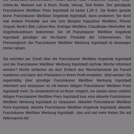
Dri
online.de, Markant nah & frisch, Rusta, inkoop, Test finden. Der günstigste
ber
Franziskaner Weißbier Preis Ingolstadt ist dabei 1,28 €. Sie finden gerade
Wer
Geb
keine Franziskaner Weißbier Angebote Ingolstadt, dann probieren Sie doch
mal andere Produkte aus wie zum Beispiel Kapuziner Weißbier,
Pilsner
matchfreewheel
.w55c.net
1 Monat
Die
Urquell
, Beck's Bier, Lübzer Bier, Erdinger Weißbier, Clausthaler Alkoholfrei. Im
ver
Nu
Angebotszeitraum bekommen Sie oft Franziskaner Weißbier Angebote
Int
Ingolstadt günstiger als No-Name Produkte der Unternehmen. Ein
ver
Preisvergleich der Franziskaner Weißbier Werbung Ingolstadt ist deswegen
Koo
immer ratsam.
Anz
Nut
mög
Sie möchten per Email über die Franziskaner Weißbier Angebote Ingolstadt
Ver
und die Franziskaner Weißbier Werbung Ingolstadt nächste Woche informiert
Rel
werden? Nichts einfacher als das! Einfach das Wunschprodukt als Favorit
CMPRO
3 Monate
Die
Casale Media Inc.
markieren und dann den Preisalarm in Ihrem Profil einstellen. Jetzt werden Sie
We
.casalemedia.com
regelmäßig über günstige Franziskaner Weißbier Werbung Ingolstadt
der
informiert und verpassen so mit keinen billigen Franziskaner Weißbier Preis
die
ha
Ingolstadt mehr. So kinderleicht ist es Ihnen möglich, nie wieder einen wirklich
billigen Franziskaner Weißbier Preis Ingolstadt bzw. eine aktuelle Franziskaner
DSID
1 Stunde
Die
Google LLC
Weißbier Werbung Ingolstadt zu verpassen. Aktueller Franziskaner Weißbier
Ihr
.doubleclick.net
Preis Ingolstadt, aktuelle Franziskaner Weißbier Angebote Ingolstadt, aktuelle
Ben
not
Franziskaner Weißbier Werbung Ingolstadt - das und viel mehr finden Sie auf
geh
Aktionspreis.de!
ein
MRM_UID
StickyADS.tv
2 Monate
Die
.ads.stickyadstv.com
un