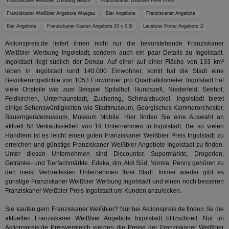
Wer
Franziskaner Weißbier Werbung Neuss
Franziskaner Weißbier Preis Fürth
ge
Franziskaner Weißbier Angebote Wasgau
Bier Angebote
Franziskaner Angebote
PugT
1 Monat
Reg
PubMatic Inc.
Bier Angebote
Franziskaner Kasten Angebote 20 x 0,5l
Lausitzer Porter Angebote 1l
ID,
.pubmatic.com
Ben
Aktionspreis.de liefert ihnen nicht nur die bevorstehende Franziskaner
wi
Bes
Weißbier Werbung Ingolstadt, sondern auch ein paar Details zu Ingolstadt.
ide
Ingolstadt liegt südlich der Donau. Auf einer auf einer Fläche von 133 km²
We
leben in Ingolstadt rund 140.000 Einwohner, somit hat die Stadt eine
ver
ver
Bevölkerungsdichte von 1053 Einwohner pro Quadratkilometer. Ingolstadt hat
Anz
viele Ortsteile wie zum Beispiel Spitalhof, Hundszell, Niederfeld, Seehof,
Feldkirchen, Unterhaunstadt, Zuchering, Schmalzbuckel. Ingolstadt bietet
IDSYNC
1 Jahr
Die
Verizon
einige Sehenswürdigkeiten wie Stadtmuseum, Georgisches Kammerorchester,
Inf
Communications Inc.
der
Bauerngerätemuseum, Museum Mobile. Hier finden Sie eine Auswahl an
.analytics.yahoo.com
Web
aktuell 58 Verkaufsstellen von 19 Unternehmen in Ingolstadt. Bei so vielen
Wer
Händlern ist es leicht einen guten Franziskaner Weißbier Preis Ingolstadt zu
En
erreichen und günstige Franziskaner Weißbier Angebote Ingolstadt zu finden.
mög
Bes
Unter diesen Unternehmen sind Discounter, Supermärkte, Drogerien,
ges
Getränke- und Tierfachmärkte. Edeka, dm, Aldi Süd, Norma, Penny gehören zu
den meist Verbreitesten Unternehmen Ihrer Stadt. Immer wieder gibt es
TestIfCookieP
1 Jahr 1
Die
Smart AdServer SAS
Monat
ve
günstige Franziskaner Weißbier Werbung Ingolstadt und einen noch besseren
.smartadserver.com
Wer
Franziskaner Weißbier Preis Ingolstadt um Kunden anzulocken.
Web
rel
Sie kaufen gern Franziskaner Weißbier? Nur bei Aktionspreis.de finden Se die
KRTBCOOKIE_80
3 Monate
Die
PubMatic, Inc.
aktuellen Franziskaner Weißbier Angebote Ingolstadt blitzschnell. Nur im
We
.pubmatic.com
Aktionspreis.de Preisvergleich werden die Preise der Franziskaner Weißbier