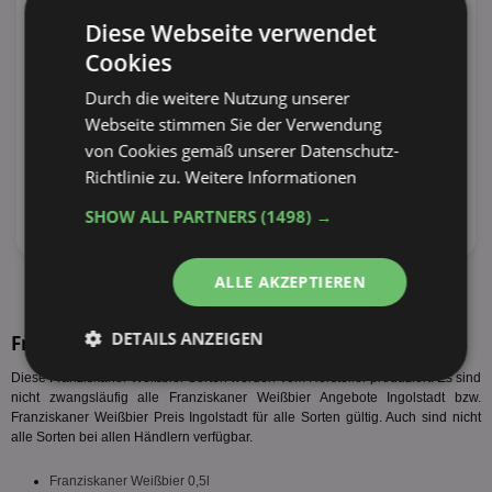
Diese Webseite verwendet
Cookies
Durch die weitere Nutzung unserer
Webseite stimmen Sie der Verwendung
von Cookies gemäß unserer Datenschutz-
Richtlinie zu.
Weitere Informationen
SHOW ALL PARTNERS
(1498) →
ALLE AKZEPTIEREN
alle Prospekte anzeigen
DETAILS ANZEIGEN
Franziskaner Weißbier Sorten
Diese Franziskaner Weißbier Sorten werden vom Hersteller produziert. Es sind
Unbedingt
Performance
nicht zwangsläufig alle Franziskaner Weißbier Angebote Ingolstadt bzw.
erforderlich
Franziskaner Weißbier Preis Ingolstadt für alle Sorten gültig. Auch sind nicht
alle Sorten bei allen Händlern verfügbar.
Franziskaner Weißbier 0,5l
Targeting
Funktionalität