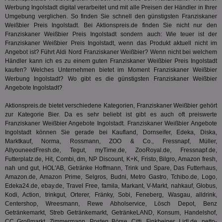
um 
Werbung Ingolstadt digital verarbeitet und mit alle Preisen der Händler in Ihrer
Onl
Umgebung verglichen. So finden Sie schnell den günstigsten Franziskaner
Kam
ind
Weißbier Preis Ingolstadt. Bei Aktionspreis.de finden Sie nicht nur den
ide
Franziskaner Weißbier Preis Ingolstadt sondern auch: Wie teuer ist der
Nut
Franziskaner Weißbier Preis Ingolstadt, wenn das Produkt aktuell nicht im
int
ein
Angebot ist? Führt
Aldi Nord
Franziskaner Weißbier? Wenn nicht bei welchem
ang
Händler kann ich es zu einem guten Franziskaner Weißbier Preis Ingolstadt
kan
kaufen? Welches Unternehmen bietet im Moment Franziskaner Weißbier
Anz
Werbung Ingolstadt? Wo gibt es die günstigsten Franziskaner Weißbier
und
und
Angebote Ingolstadt?
We
wer
Aktionspreis.de bietet verschiedene Kategorien, Franziskaner Weißbier gehört
Anz
Ben
zur Kategorie
Bier
. Da es sehr beliebt ist gibt es auch oft preiswerte
Franziskaner Weißbier Angebote Ingolstadt. Franziskaner Weißbier Angebote
demdex
6 Monate
Mit
Adobe Inc.
Ingolstadt können Sie gerade bei Kaufland, Dornseifer, Edeka, Diska,
Ad
.demdex.net
Marktkauf, Norma, Rossmann, ZOO & Co., Fressnapf, Müller,
gr
wie
AllyouneedFresh.de, Tegut, myTime.de, ZooRoyal.de, Fressnapf.de,
ID-
Futterplatz.de, Hit, Combi, dm, NP Discount, K+K, Fristo, Bilgro, Amazon fresh,
Seg
nah und gut, HOL'AB, Getränke Hoffmann, Trink und Spare, Das Futterhaus,
Mod
Ber
Amazon.de, Amazon Prime, Selgros, Budni, Metro Gastro, Tchibo.de, Logo,
aus
Edeka24.de, ebay.de, Travel Free, famila, Markant, V-Markt, nahkauf, Globus,
Kodi, Action, trinkgut, Orterer, Fränky, Sobi, Feneberg, Wasgau, alldrink,
bitoIsSecure
1 Jahr
Prä
Comcast Corporation
Centershop, Wreesmann, Rewe Abholservice, Lösch Depot, Benz
rel
.bidr.io
Wer
Getränkemarkt, Streb Getränkemarkt, GetränkeLAND, Konsum, Handelshof,
vo
CC Großmarkt, Zimmermann, Posten Börse, Citti, Finkbeiner, Lidl.de, netto-