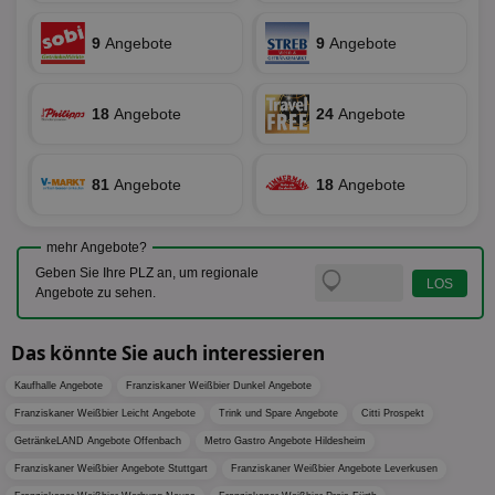
Kampa
für die 
TDCPM
1 Jahr
Die
The Trade Desk Inc.
Analys
9
Angebote
9
Angebote
Inf
.adsrvr.org
verwen
der
Web
Wer
En
18
Angebote
24
Angebote
mög
Bes
ges
81
Angebote
18
Angebote
uid-bp-36033
.ads.stickyadstv.com
2 Monate
Die
Nut
Int
Web
mehr Angebote?
ab,
Wer
Geben Sie Ihre PLZ an, um regionale
dem
Angebote zu sehen.
Prä
lie
3pi
3 Monate
Leg
ID5 Technology Ltd
Das könnte Sie auch interessieren
den
.id5-sync.com
We
Kaufhalle Angebote
Franziskaner Weißbier Dunkel Angebote
Dri
Bes
Franziskaner Weißbier Leicht Angebote
Trink und Spare Angebote
Citti Prospekt
We
kön
GetränkeLAND Angebote Offenbach
Metro Gastro Angebote Hildesheim
Ser
Hub
Franziskaner Weißbier Angebote Stuttgart
Franziskaner Weißbier Angebote Leverkusen
ber