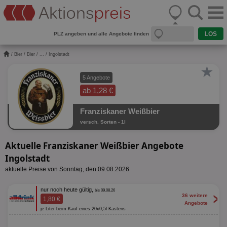
PLZ angeben und alle Angebote finden
/
Bier
/
Bier
/
...
/ Ingolstadt
★
5 Angebote
ab 1,28 €
Franziskaner Weißbier
versch. Sorten - 1l
Aktuelle Franziskaner Weißbier Angebote
Ingolstadt
aktuelle Preise von Sonntag, den 09.08.2026
nur noch heute gültig,
bis 09.08.26
>
36 weitere
1,80 €
Angebote
je Liter beim Kauf eines 20x0,5l Kastens