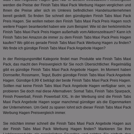
ver
werden die Preise der Finish Tabs Maxi Pack Werbung Hagen verglichen und
Koo
Ihnen die Preise aller sich im Umkreis befindlichen Handelsunternehmen
Anz
Nut
bereit gestellt. So finden Sie schnell den günstigsten Finish Tabs Maxi Pack
mög
Preis Hagen. Sie wollen neben den Finish Tabs Maxi Pack Preis Hagen noch
Ver
weitere Fragen beantwortet haben wie zum Beispiel: Wie ist der herkömmliche
Rel
Finish Tabs Maxi Pack Preis Hagen außerhalb vom Aktionszeitraum? Kann ich
CMPRO
3 Monate
Die
Casale Media Inc.
Finish Tabs bei
Amazon.de
immer zu dem Finish Tabs Maxi Pack Preis Hagen
We
.casalemedia.com
kaufen? Wo gibt es gerade Finish Tabs Maxi Pack Werbung Hagen zu finden?
der
Wo finde ich günstige Finish Tabs Maxi Pack Angebote Hagen?
die
ha
In der
Reinigungsmittel
Kategorie findet man Produkte wie Finish Tabs Maxi
DSID
1 Stunde
Die
Google LLC
Pack, das macht den Preisvergleich für Sie noch Übersichtlicher. Regelmäßig
Ihr
.doubleclick.net
gibt es günstige Finish Tabs Maxi Pack Angebote Hagen. Im Moment haben
Ben
not
Dornseifer, Rossmann, Tegut, Budni günstige Finish Tabs Maxi Pack Angebote
geh
Hagen. Günstige 6,99 € beträgt der beste Finish Tabs Maxi Pack Preis Hagen.
ein
Sollten mal keine Finish Tabs Maxi Pack Angebote Hagen verfügbar sein, so
probieren Sie doch mal diese Alternativen: Somat Tabs,
Finish Tabs Sparpack
,
MRM_UID
StickyADS.tv
2 Monate
Die
.ads.stickyadstv.com
un
Finish Powerball, Finish Powerball XXL. In der Werbung sind die Finish Tabs
ver
Maxi Pack Angebote Hagen sogar manchmal günstiger als die Eigenmarken
Inf
der Unternehmen. Um Geld zu sparen lohnt sich dieser Finish Tabs Maxi Pack
Nut
Int
Werbung Hagen Preisvergleich immer.
Web
ab,
Sie möchten immer schnell die Finish Tabs Maxi Pack Angebote Hagen aus
Anz
der Finish Tabs Maxi Pack Werbung Hagen finden? Markieren Sie Ihre