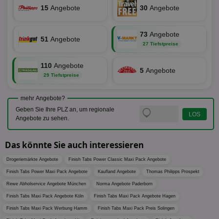
We
15
Angebote
30
Angebote
ver
ver
Anz
73
Angebote
IDSYNC
1 Jahr
Die
Verizon
51
Angebote
Inf
Communications Inc.
27 Tiefstpreise
der
.analytics.yahoo.com
Web
Wer
110
Angebote
5
Angebote
En
29 Tiefstpreise
mög
Bes
ges
mehr Angebote?
TestIfCookieP
1 Jahr 1
Die
Smart AdServer SAS
Geben Sie Ihre PLZ an, um regionale
Monat
ve
.smartadserver.com
Angebote zu sehen.
Wer
Web
rel
Das könnte Sie auch interessieren
KRTBCOOKIE_80
3 Monate
Die
PubMatic, Inc.
We
.pubmatic.com
Drogeriemärkte Angebote
Finish Tabs Power Classic Maxi Pack Angebote
um 
Onl
Finish Tabs Power Maxi Pack Angebote
Kaufland Angebote
Thomas Philipps Prospekt
Kam
ind
Rewe Abholservice Angebote München
Norma Angebote Paderborn
ide
Nut
Finish Tabs Maxi Pack Angebote Köln
Finish Tabs Maxi Pack Angebote Hagen
int
ein
Finish Tabs Maxi Pack Werbung Hamm
Finish Tabs Maxi Pack Preis Solingen
ang