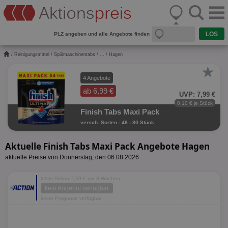
PLZ angeben und alle Angebote finden
/
Reinigungsmittel
/
Spülmaschinentabs
/
...
/ Hagen
★
4 Angebote
ab 6,99 €
UVP: 7,99 €
0,10 € je Stück
Finish Tabs Maxi Pack
versch. Sorten - 48 - 80 Stück
Aktuelle Finish Tabs Maxi Pack Angebote Hagen
aktuelle Preise von Donnerstag, den 06.08.2026
letzte Aktion 7,59 € vor 8 Wochen
kein Angebot verfügbar
keine Prognose verfügbar