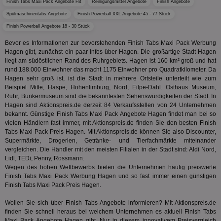
Finish Tabs Maxi Pack Angebote Hit
Reinigungsmittel Angebote
Finish Angebote
kan
Anz
Spülmaschinentabs Angebote
Finish Powerball XXL Angebote 45 - 77 Stück
und
und
Finish Powerball Angebote 18 - 30 Stück
We
wer
Bevor es Informationen zur bevorstehenden Finish Tabs Maxi Pack Werbung
Anz
Ben
Hagen gibt, zunächst ein paar Infos über Hagen. Die großartige Stadt Hagen
liegt am südöstlichen Rand des Ruhrgebiets. Hagen ist 160 km² groß und hat
demdex
6 Monate
Mit
Adobe Inc.
rund 188.000 Einwohner das macht 1175 Einwohner pro Quadratkilometer. Da
Ad
.demdex.net
Hagen sehr groß ist, ist die Stadt in mehrere Ortsteile unterteilt wie zum
gr
wie
Beispiel Mitte, Haspe, Hohenlimburg, Nord, Eilpe-Dahl. Osthaus Museum,
ID-
Ruhr, Bunkermuseum sind die bekanntesten Sehenswürdigkeiten der Stadt. In
Seg
Hagen sind Aktionspreis.de derzeit 84 Verkaufsstellen von 24 Unternehmen
Mod
bekannt. Günstige Finish Tabs Maxi Pack Angebote Hagen findet man bei so
Ber
aus
vielen Händlern fast immer, mit Aktionspreis.de finden Sie den besten Finish
Tabs Maxi Pack Preis Hagen. Mit Aktionspreis.de können Sie also Discounter,
bitoIsSecure
1 Jahr
Prä
Comcast Corporation
Supermärkte, Drogerien, Getränke- und Tierfachmärkte miteinander
rel
.bidr.io
Wer
vergleichen. Die Händler mit den meisten Filialen in der Stadt sind: Aldi Nord,
vo
Lidl, TEDi, Penny, Rossmann.
Dri
Wegen des hohen Wettbewerbs bieten die Unternehmen häufig preiswerte
ber
Finish Tabs Maxi Pack Werbung Hagen und so fast immer einen günstigen
Wer
Geb
Finish Tabs Maxi Pack Preis Hagen.
matchfreewheel
.w55c.net
1 Monat
Die
Wollen Sie sich über Finish Tabs Angebote informieren? Mit Aktionspreis.de
ver
finden Sie schnell heraus bei welchem Unternehmen es aktuell Finish Tabs
Nu
Int
Maxi Pack Angebote Hagen gibt. Nur in diesem innovativem Preisvergleich