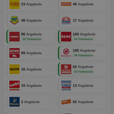
Bes
ges
23
Angebote
46
Angebote
uid-bp-36033
.ads.stickyadstv.com
2 Monate
Die
Nut
Int
48
Angebote
17
Angebote
Web
ab,
Wer
dem
95
Angebote
100
Angebote
Prä
38 Tiefstpreise
24 Tiefstpreise
lie
3pi
3 Monate
Leg
ID5 Technology Ltd
100
Angebote
den
.id5-sync.com
99
Angebote
We
30 Tiefstpreise
Dri
Bes
We
62
Angebote
kön
16
Angebote
Ser
22 Tiefstpreise
Hub
ber
Wer
15
Angebote
13
Angebote
ge
PugT
1 Monat
Reg
PubMatic Inc.
ID,
.pubmatic.com
Ben
2
Angebote
62
Angebote
wi
Bes
ide