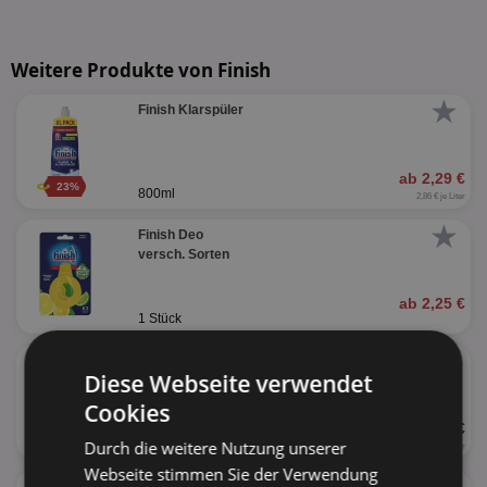
Weitere Produkte von Finish
★
Finish Klarspüler
ab 2,29 €
23%
800ml
2,86 € je Liter
★
Finish Deo
versch. Sorten
ab 2,25 €
1 Stück
★
Finish Maschinenpfleger
Diese Webseite verwendet
versch. Sorten
Cookies
UVP 2,99 €
250ml
Durch die weitere Nutzung unserer
11,96 € je Liter
Webseite stimmen Sie der Verwendung
★
Finish Spezial-Salz