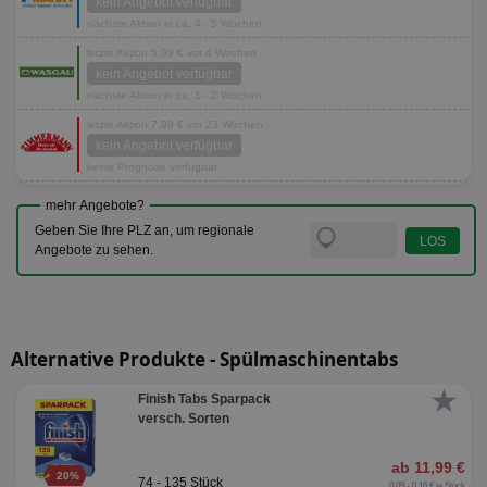
kein Angebot verfügbar
nächste Aktion in ca. 4 - 5 Wochen
letzte Aktion 5,99 € vor 4 Wochen
kein Angebot verfügbar
nächste Aktion in ca. 1 - 2 Wochen
letzte Aktion 7,99 € vor 23 Wochen
kein Angebot verfügbar
keine Prognose verfügbar
mehr Angebote?
Geben Sie Ihre PLZ an, um regionale
Angebote zu sehen.
Alternative Produkte - Spülmaschinentabs
★
Finish Tabs Sparpack
versch. Sorten
ab 11,99 €
20%
74 - 135 Stück
0,09 - 0,16 € je Stück