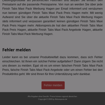
CMPS
3 Monate
Die
Casale Media Inc.
Lieblingsprodukte als persönlichen Favoriten und setzten Sie einfach den
We
.casalemedia.com
Preisalarm auf die passende Preisspanne. Von nun an werden Sie über jede
der
Finish Tabs Maxi Pack Werbung Hagen per Email informiert und versäumen
die
nun keinen günstigen Finish Tabs Maxi Pack Preis Hagen mehr. Mit wenig
ha
Aufwand sind Sie über die aktuelle Finish Tabs Maxi Pack Werbung Hagen
IDE
1 Jahr
Die
Google LLC
stets informiert und verpassen garantiert keinen günstigen Finish Tabs Maxi
Dou
.doubleclick.net
Pack Preis Hagen mehr. Aktionspreis.de hat den aktuellen Finish Tabs Maxi
ent
dar
Pack Preis Hagen, aktuelle Finish Tabs Maxi Pack Angebote Hagen, aktuelle
End
Finish Tabs Maxi Pack Werbung Hagen.
nut
die
mög
Bes
Fehler melden
ges
UID
1 Monat
Die
Full Circle Studies Inc.
Leider kann es bei unserer Produktvielfalt dazu kommen, dass sich Fehler
ein
.ads.stickyadstv.com
einschleichen. Ist Ihnen ein solcher Fehler aufgefallen? Dann zögern Sie nicht
mas
uns diesen zu melden. Egal ob es um einen falschen Finish Tabs Maxi Pack
Ben
Dat
Preis, falsche Finish Tabs Maxi Pack Angebote oder um einen Fehler bei den
der
Produktinfos geht. Wir sind Ihnen für Ihre Unterstützung sehr dankbar.
kön
Ber
ges
Fehler melden
test_cookie
15 Minuten
Die
Google LLC
Dou
.doubleclick.net
Goo
Alle Angaben ohne Gewähr. Preise können regional abweichen.
fes
Copyright © 2026 by Aktionspreis.de
Bro
Produkt-ID: 1933