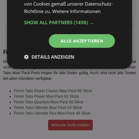
von Cookies gemäß unserer Datenschutz-
Richtlinie zu.
Weitere Informationen
UVP 1,29 €
SHOW ALL PARTNERS
(1498) →
1,2kg
1,08 € je kg
alle Produkte anzeigen
ALLE AKZEPTIEREN
Finish Tabs Maxi Pack Sorten
DETAILS ANZEIGEN
Diese Finish Tabs Maxi Pack Sorten werden vom Hersteller produziert. Es sind
nicht zwangsläufig alle Finish Tabs Maxi Pack Angebote Hagen bzw. Finish
Unbedingt
Performance
Tabs Maxi Pack Preis Hagen für alle Sorten gültig. Auch sind nicht alle Sorten
erforderlich
bei allen Händlern verfügbar.
Finish Tabs Power Classic Maxi Pack 80 Stück
Finish Tabs Power Maxi Pack 62 Stück
Targeting
Funktionalität
Finish Tabs Quantum Maxi Pack 58 Stück
Finish Tabs Ultimate Maxi Pack 54 Stück
Finish Tabs Ultimate Plus Maxi Pack 48 Stück
Unklassifizierte
fehlende Sorte melden