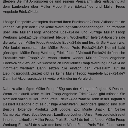
Bleiben Sie mit Aktionspreis.de und seinem Preisalarm stets entspannt auf
ein
ang
dem Laufenden über Müller Froop Preis Edeka24.de und Müller Froop
kan
Angebote Edeka24.de.
Anz
und
Lästige Prospekte verstopfen dauernd Ihren Briefkasten? Dank Aktionspreis.de
und
We
können Sie jetzt den "Bitte keine Werbung"-Aufkleber anbringen und trotzdem
wer
über alle Müller Froop Angebote Edeka24.de und künftige Müller Froop
Anz
Werbung Edeka24.de informiert bleiben. Wöchentlich liefert Aktionspreis.de
Ben
die geltenden Müller Froop Angebote Edeka24.de und löst für Sie Fragen wie:
demdex
6 Monate
Mit
Adobe Inc.
Wie lautet momentan der Müller Froop Preis Edeka24.de? Kommt bald
Ad
.demdex.net
günstigere Müller Froop Werbung Edeka24.de? Verkauft Edeka24.de ähnliche
gr
Produkte wie Froop? Ab wann starten wieder Müller Froop Angebote
wie
ID-
Edeka24.de? Wollen Sie wöchentlich über Müller Froop Werbung Edeka24.de
Seg
informiert werden? Dann setzen Sie einfach den Preisalarm auf Ihr
Mod
Lieblingsprodukt. Zurzeit gibt es keine Müller Froop Angebote Edeka24.de?
Ber
Dann hat Aktionspreis.de 87 weitere Händler im Vergleich.
aus
bitoIsSecure
1 Jahr
Prä
Comcast Corporation
Nahezu alle mögen Müller Froop 150g aus der Kategorie
Joghurt & Dessert
.
rel
.bidr.io
Wenn es aktuell keine Müller Froop Angebote Edeka24.de gibt müssen Sie
Wer
vo
nicht den vollen Müller Froop Preis Edeka24.de zahlen! Denn in der
Joghurt &
Dri
Dessert
Kategorie gibt es günstige Alternativen. Besonders günstig sind zum
ber
Beispiel folgende Produkte Zott Jogolé, Zott Monte Snack, Dr. Oetker
Wer
Marmorette, Alpro Soya Dessert, Landliebe Joghurt. Unser Preisvergleich zeigt
Geb
Ihnen den aktuellen Müller Froop Preis Edeka24.de bei laufender Müller Froop
matchfreewheel
.w55c.net
1 Monat
Die
Werbung Edeka24.de sowie den besten Müller Froop Preis Edeka24.de wenn
ver