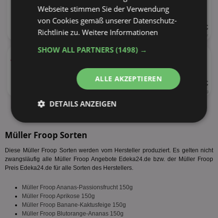
versch. Sorten
Webseite stimmen Sie der Verwendung
von Cookies gemäß unserer Datenschutz-
UVP 1,49 €
Richtlinie zu.
Weitere Informationen
400ml
3,73 € je Liter
SHOW ALL PARTNERS
(1498) →
★
Müller Doppeldecker
versch. Sorten
ALLE AKZEPTIEREN
UVP 1,59 €
4 x 125g
3,18 € je kg
DETAILS ANZEIGEN
alle Produkte anzeigen
Unbedingt
Performance
erforderlich
Müller Froop Sorten
Diese Müller Froop Sorten werden vom Hersteller produziert. Es gelten nicht
zwangsläufig alle Müller Froop Angebote Edeka24.de bzw. der Müller Froop
Preis Edeka24.de für alle Sorten des Herstellers.
Targeting
Funktionalität
Müller Froop Ananas-Passionsfrucht 150g
Müller Froop Aprikose 150g
Müller Froop Banane-Kaktusfeige 150g
Unklassifizierte
Müller Froop Blutorange-Ananas 150g