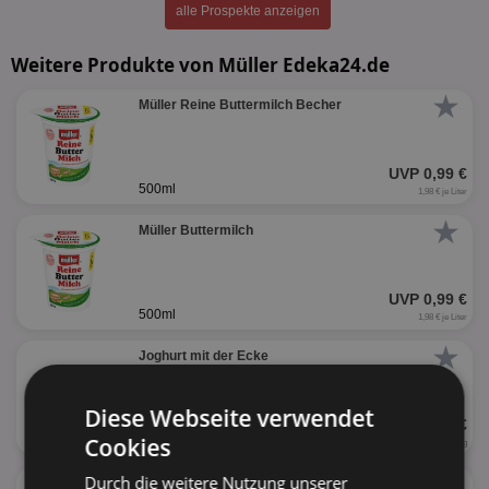
alle Prospekte anzeigen
Weitere Produkte von Müller Edeka24.de
★
Müller Reine Buttermilch Becher
UVP 0,99 €
500ml
1,98 € je Liter
★
Müller Buttermilch
UVP 0,99 €
500ml
1,98 € je Liter
★
Joghurt mit der Ecke
versch. Sorten
Diese Webseite verwendet
UVP 0,89 €
Cookies
113 - 150g
5,93 € je kg
★
Durch die weitere Nutzung unserer
Müllermilch