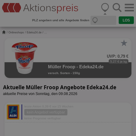
PLZ angeben und alle Angebote finden
/
Onlineshops
/
Edeka24.de
/ ...
★
UVP: 0,79 €
5,27 € je kg
Müller Froop - Edeka24.de
versch. Sorten - 150g
Aktuelle Müller Froop Angebote Edeka24.de
aktuelle Preise von Sonntag, den 09.08.2026
letzte Aktion 0,39 € vor 15 Wochen
kein Angebot verfügbar
keine Prognose verfügbar