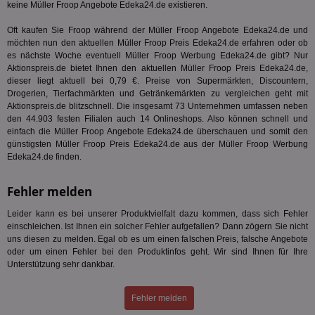
keine Müller Froop Angebote Edeka24.de existieren.
Nu
Int
ver
Oft kaufen Sie Froop während der Müller Froop Angebote Edeka24.de und
Koo
möchten nun den aktuellen Müller Froop Preis Edeka24.de erfahren oder ob
Anz
es nächste Woche eventuell Müller Froop Werbung Edeka24.de gibt? Nur
Nut
mög
Aktionspreis.de bietet Ihnen den aktuellen Müller Froop Preis Edeka24.de,
Ver
dieser liegt aktuell bei 0,79 €. Preise von Supermärkten, Discountern,
Rel
Drogerien, Tierfachmärkten und Getränkemärkten zu vergleichen geht mit
Aktionspreis.de blitzschnell. Die insgesamt 73 Unternehmen umfassen neben
CMPRO
3 Monate
Die
Casale Media Inc.
We
.casalemedia.com
den 44.903 festen Filialen auch 14 Onlineshops. Also können schnell und
der
einfach die Müller Froop Angebote Edeka24.de überschauen und somit den
die
günstigsten Müller Froop Preis Edeka24.de aus der Müller Froop Werbung
ha
Edeka24.de finden.
DSID
1 Stunde
Die
Google LLC
Ihr
.doubleclick.net
Ben
Fehler melden
not
geh
Leider kann es bei unserer Produktvielfalt dazu kommen, dass sich Fehler
ein
einschleichen. Ist Ihnen ein solcher Fehler aufgefallen? Dann zögern Sie nicht
MRM_UID
StickyADS.tv
2 Monate
Die
uns diesen zu melden. Egal ob es um einen falschen Preis, falsche Angebote
.ads.stickyadstv.com
un
oder um einen Fehler bei den Produktinfos geht. Wir sind Ihnen für Ihre
ver
Unterstützung sehr dankbar.
Inf
Nut
Int
Web
Fehler melden
ab,