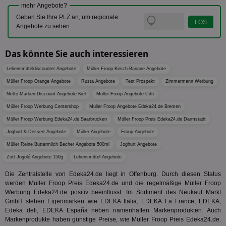
Bes
mehr Angebote?
ide
We
Geben Sie Ihre PLZ an, um regionale
ver
Angebote zu sehen.
ver
Anz
Das könnte Sie auch interessieren
IDSYNC
1 Jahr
Die
Verizon
Inf
Communications Inc.
der
.analytics.yahoo.com
Lebensmitteldiscounter Angebote
Müller Froop Kirsch-Banane Angebote
Web
Wer
Müller Froop Orange Angebote
Rusta Angebote
Test Prospekt
Zimmermann Werbung
En
Netto Marken-Discount Angebote Kiel
Müller Froop Angebote Citti
mög
Bes
Müller Froop Werbung Centershop
Müller Froop Angebote Edeka24.de Bremen
ges
Müller Froop Werbung Edeka24.de Saarbrücken
Müller Froop Preis Edeka24.de Darmstadt
TestIfCookieP
1 Jahr 1
Die
Smart AdServer SAS
Monat
ve
.smartadserver.com
Joghurt & Dessert Angebote
Müller Angebote
Froop Angebote
Wer
Web
Müller Reine Buttermilch Becher Angebote 500ml
Joghurt Angebote
rel
Zott Jogolé Angebote 150g
Lebensmittel Angebote
KRTBCOOKIE_80
3 Monate
Die
PubMatic, Inc.
We
Die Zentralstelle von Edeka24.de liegt in Offenburg. Durch diesen Status
.pubmatic.com
um 
werden Müller Froop Preis Edeka24.de und die regelmäßige Müller Froop
Onl
Werbung Edeka24.de positiv beeinflusst. Im Sortiment des Neukauf Markt
Kam
GmbH stehen Eigenmarken wie EDEKA Italia, EDEKA La France, EDEKA,
ind
ide
Edeka deli, EDEKA España neben namenhaften Markenprodukten. Auch
Nut
Markenprodukte haben günstige Preise, wie Müller Froop Preis Edeka24.de.
int