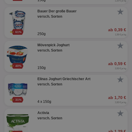
150g
2,20 € je kg
★
Bauer Der große Bauer
versch. Sorten
ab 0,39 €
61%
250g
1,56 € je kg
★
Mövenpick Joghurt
versch. Sorten
ab 0,59 €
40%
150g
3,93 € je kg
★
Elinas Joghurt Griechischer Art
versch. Sorten
ab 1,70 €
31%
4 x 150g
2,83 € je kg
★
Activia
versch. Sorten
ab 1,29 €