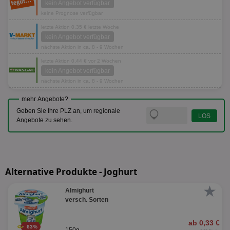
kein Angebot verfügbar
keine Prognose verfügbar
letzte Aktion 0,35 € letzte Woche
kein Angebot verfügbar
nächste Aktion in ca. 8 - 9 Wochen
letzte Aktion 0,44 € vor 2 Wochen
kein Angebot verfügbar
nächste Aktion in ca. 8 - 9 Wochen
mehr Angebote?
Geben Sie Ihre PLZ an, um regionale
Angebote zu sehen.
Alternative Produkte - Joghurt
★
Almighurt
versch. Sorten
ab 0,33 €
63%