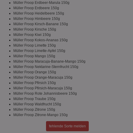
Müller Froop Erdbeer-Marula 150g
Müller Froop Erdbeere 150g
Müller Froop Heidelbeere 150g
Müller Froop Himbeere 150g
Müller Froop Kirsch-Banane 150g
Müller Froop Kirsche 150g
Müller Froop Kiwi 150g
Unbedingt erforderlich
Performance
Müller Froop Kokos-Ananas 150g
Targeting
Funktionalität
Unklassifizierte
Müller Froop Limette 150g
Müller Froop Limette-Apfel 150g
Unbedingt erforderliche Cookies ermöglichen
Müller Froop Mango 150g
wesentliche Kernfunktionen der Website wie die
Müller Froop Maracuja-Banane-Mango 150g
Benutzeranmeldung und die Kontoverwaltung.
Müller Froop Nektarine-Sternfrucht 150g
Ohne die unbedingt erforderlichen Cookies kann die
Müller Froop Orange 150g
Website nicht ordnungsgemäß verwendet werden.
Müller Froop Orange-Maracuja 150g
Name
Provider
/
Domäne
Ablaufdatum
Be
Müller Froop Pfirsich 150g
Müller Froop Pfirsich-Maracuja 150g
identifier
aktionspreis.de
1 Jahr
Log
Müller Froop Rote Johannisbeere 150g
Müller Froop Traube 150g
securitytoken
aktionspreis.de
1 Jahr
Log
Müller Froop Waldfrucht 150g
PHPSESSID
Session
Coo
PHP.net
Müller Froop Zitrone 150g
An
www.aktionspreis.de
Müller Froop Zitrone-Mango 150g
wir
Spr
ein
fehlende Sorte melden
die