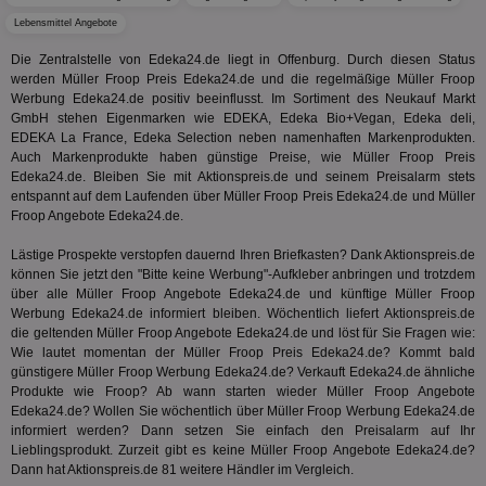
Lebensmittel Angebote
demdex
6 Monate
Mit
Adobe Inc.
Ad
.demdex.net
Die Zentralstelle von Edeka24.de liegt in Offenburg. Durch diesen Status
gr
wie
werden Müller Froop Preis Edeka24.de und die regelmäßige Müller Froop
ID-
Werbung Edeka24.de positiv beeinflusst. Im Sortiment des Neukauf Markt
Seg
GmbH stehen Eigenmarken wie EDEKA, Edeka Bio+Vegan, Edeka deli,
Mod
Ber
EDEKA La France, Edeka Selection neben namenhaften Markenprodukten.
aus
Auch Markenprodukte haben günstige Preise, wie Müller Froop Preis
Edeka24.de. Bleiben Sie mit Aktionspreis.de und seinem Preisalarm stets
bitoIsSecure
1 Jahr
Prä
Comcast Corporation
entspannt auf dem Laufenden über Müller Froop Preis Edeka24.de und Müller
rel
.bidr.io
Wer
Froop Angebote Edeka24.de.
vo
Dri
Lästige Prospekte verstopfen dauernd Ihren Briefkasten? Dank Aktionspreis.de
ber
Wer
können Sie jetzt den "Bitte keine Werbung"-Aufkleber anbringen und trotzdem
Geb
über alle Müller Froop Angebote Edeka24.de und künftige Müller Froop
Werbung Edeka24.de informiert bleiben. Wöchentlich liefert Aktionspreis.de
matchfreewheel
.w55c.net
1 Monat
Die
die geltenden Müller Froop Angebote Edeka24.de und löst für Sie Fragen wie:
ver
Nu
Wie lautet momentan der Müller Froop Preis Edeka24.de? Kommt bald
Int
günstigere Müller Froop Werbung Edeka24.de? Verkauft Edeka24.de ähnliche
ver
Produkte wie Froop? Ab wann starten wieder Müller Froop Angebote
Koo
Edeka24.de? Wollen Sie wöchentlich über Müller Froop Werbung Edeka24.de
Anz
Nut
informiert werden? Dann setzen Sie einfach den Preisalarm auf Ihr
mög
Lieblingsprodukt. Zurzeit gibt es keine Müller Froop Angebote Edeka24.de?
Ver
Dann hat Aktionspreis.de 81 weitere Händler im Vergleich.
Rel