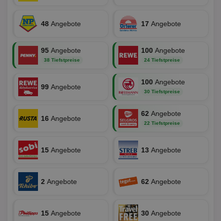
Wer
dem
Prä
48
Angebote
17
Angebote
lie
3pi
3 Monate
Leg
ID5 Technology Ltd
den
.id5-sync.com
95
Angebote
100
Angebote
We
Dri
38 Tiefstpreise
24 Tiefstpreise
Bes
We
kön
100
Angebote
99
Angebote
Ser
30 Tiefstpreise
Hub
ber
Wer
62
Angebote
ge
16
Angebote
22 Tiefstpreise
PugT
1 Monat
Reg
PubMatic Inc.
ID,
.pubmatic.com
Ben
15
Angebote
13
Angebote
wi
Bes
ide
We
ver
2
Angebote
62
Angebote
ver
Anz
IDSYNC
1 Jahr
Die
Verizon
Inf
15
Angebote
30
Angebote
Communications Inc.
der
.analytics.yahoo.com