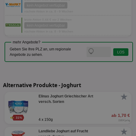
kein Angebot verfügbar
nächste Aktion in ca. 8 - 9 Wochen
letzte Aktion 0,44 € vor 2 Wochen
kein Angebot verfügbar
nächste Aktion in ca. 8 - 9 Wochen
mehr Angebote?
Geben Sie Ihre PLZ an, um regionale
Angebote zu sehen.
Alternative Produkte - Joghurt
★
Elinas Joghurt Griechischer Art
versch. Sorten
ab 1,70 €
31%
4 x 150g
2,83 € je kg
★
Landliebe Joghurt auf Frucht