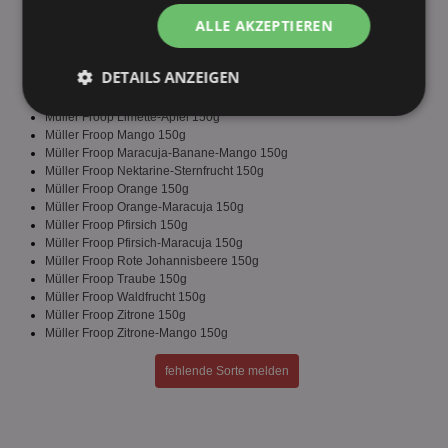
Müller Froop Himbeere 150g
ALLE AKZEPTIEREN
Müller Froop Kirsch-Banane 150g
Müller Froop Kirsche 150g
Müller Froop Kiwi 150g
DETAILS ANZEIGEN
Müller Froop Kokos-Ananas 150g
Müller Froop Limette 150g
Unbedingt
Performance
Müller Froop Limette-Apfel 150g
erforderlich
Müller Froop Mango 150g
Müller Froop Maracuja-Banane-Mango 150g
Müller Froop Nektarine-Sternfrucht 150g
Müller Froop Orange 150g
Müller Froop Orange-Maracuja 150g
Targeting
Funktionalität
Müller Froop Pfirsich 150g
Müller Froop Pfirsich-Maracuja 150g
Müller Froop Rote Johannisbeere 150g
Müller Froop Traube 150g
Unklassifizierte
Müller Froop Waldfrucht 150g
Müller Froop Zitrone 150g
Müller Froop Zitrone-Mango 150g
fehlende Sorte melden
Unbedingt erforderlich
Performance