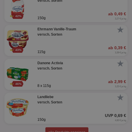
versch. Sorten
ab 0,49 €
42%
150g
3,27 € je kg
★
Ehrmann Vanille-Traum
versch. Sorten
ab 0,39 €
43%
115g
3,39 € je kg
★
Danone Activia
versch. Sorten
ab 2,99 €
46%
8 x 115g
3,25 € je kg
★
Landliebe
versch. Sorten
UVP 0,69 €
150g
4,60 € je kg