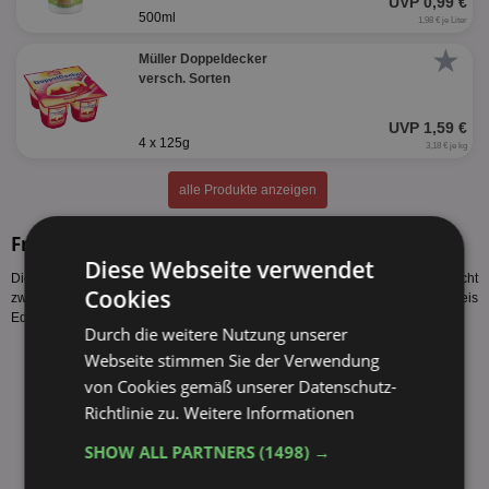
UVP 0,99 €
500ml
1,98 € je Liter
★
Müller Doppeldecker
versch. Sorten
UVP 1,59 €
4 x 125g
3,18 € je kg
alle Produkte anzeigen
Froop Sorten
Diese Webseite verwendet
Diese Froop Sorten werden vom Hersteller produziert. Es gelten nicht
Cookies
zwangsläufig alle Froop Angebote Edeka24.de bzw. der Froop Preis
Edeka24.de für alle Sorten des Herstellers.
Durch die weitere Nutzung unserer
Webseite stimmen Sie der Verwendung
Müller Froop Ananas-Passionsfrucht 150g
Müller Froop Aprikose 150g
von Cookies gemäß unserer Datenschutz-
Müller Froop Banane-Kaktusfeige 150g
Richtlinie zu.
Weitere Informationen
Müller Froop Blutorange-Ananas 150g
Müller Froop Erdbeer-Marula 150g
SHOW ALL PARTNERS
(1498) →
Müller Froop Erdbeere 150g
Müller Froop Heidelbeere 150g