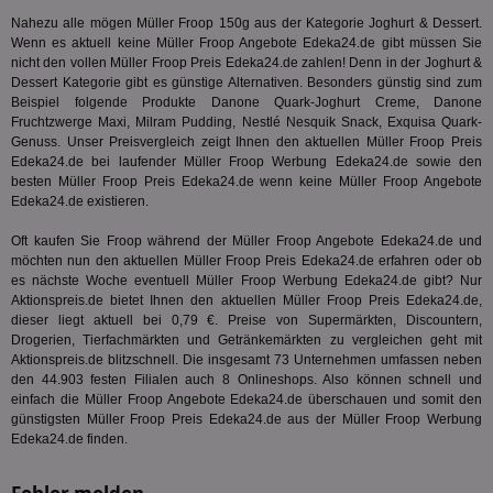
CMPRO
3 Monate
Die
Casale Media Inc.
Nahezu alle mögen Müller Froop 150g aus der Kategorie
Joghurt & Dessert
.
We
.casalemedia.com
Wenn es aktuell keine Müller Froop Angebote Edeka24.de gibt müssen Sie
der
nicht den vollen Müller Froop Preis Edeka24.de zahlen! Denn in der
Joghurt &
die
ha
Dessert
Kategorie gibt es günstige Alternativen. Besonders günstig sind zum
Beispiel folgende Produkte Danone Quark-Joghurt Creme, Danone
DSID
1 Stunde
Die
Google LLC
Fruchtzwerge Maxi, Milram Pudding, Nestlé Nesquik Snack, Exquisa Quark-
Ihr
.doubleclick.net
Genuss. Unser Preisvergleich zeigt Ihnen den aktuellen Müller Froop Preis
Ben
not
Edeka24.de bei laufender Müller Froop Werbung Edeka24.de sowie den
geh
besten Müller Froop Preis Edeka24.de wenn keine Müller Froop Angebote
ein
Edeka24.de existieren.
MRM_UID
StickyADS.tv
2 Monate
Die
.ads.stickyadstv.com
un
Oft kaufen Sie Froop während der Müller Froop Angebote Edeka24.de und
ver
möchten nun den aktuellen Müller Froop Preis Edeka24.de erfahren oder ob
Inf
es nächste Woche eventuell Müller Froop Werbung Edeka24.de gibt? Nur
Nut
Int
Aktionspreis.de bietet Ihnen den aktuellen Müller Froop Preis Edeka24.de,
Web
dieser liegt aktuell bei 0,79 €. Preise von Supermärkten, Discountern,
ab,
Drogerien, Tierfachmärkten und Getränkemärkten zu vergleichen geht mit
Anz
Aktionspreis.de blitzschnell. Die insgesamt 73 Unternehmen umfassen neben
CMPS
3 Monate
Die
Casale Media Inc.
den 44.903 festen Filialen auch 8 Onlineshops. Also können schnell und
We
.casalemedia.com
einfach die Müller Froop Angebote Edeka24.de überschauen und somit den
der
günstigsten Müller Froop Preis Edeka24.de aus der Müller Froop Werbung
die
ha
Edeka24.de finden.
IDE
1 Jahr
Die
Google LLC
Dou
.doubleclick.net