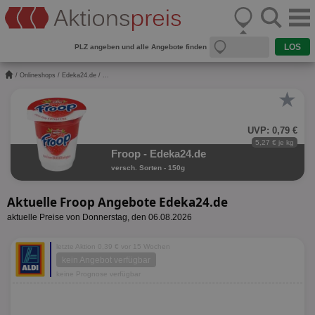
PLZ angeben und alle Angebote finden
/
Onlineshops
/
Edeka24.de
/ ...
★
UVP: 0,79 €
5,27 € je kg
Froop - Edeka24.de
versch. Sorten - 150g
Aktuelle Froop Angebote Edeka24.de
aktuelle Preise von Donnerstag, den 06.08.2026
letzte Aktion 0,39 € vor 15 Wochen
kein Angebot verfügbar
keine Prognose verfügbar