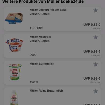
Weitere Produkte von Müller Edeka24.de
★
Müller Joghurt mit der Ecke
versch. Sorten
UVP 0,89 €
113 - 150g
5,93 € je kg
★
Müller Milchreis
versch. Sorten
UVP 0,99 €
200g
4,95 € je kg
★
Müller Buttermilch
UVP 0,99 €
500ml
1,98 € je Liter
★
Müller Reine Buttermilch