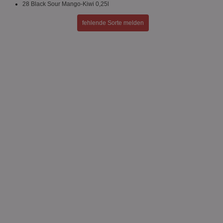
28 Black Sour Mango-Kiwi 0,25l
fehlende Sorte melden
Targeting
Funktionalität
Unklassifizierte
Unbedingt erforderlich
Performance
Targeting
Funktionalität
Unklassifizierte
Unbedingt erforderliche Cookies ermöglichen
wesentliche Kernfunktionen der Website wie die
Benutzeranmeldung und die Kontoverwaltung.
Ohne die unbedingt erforderlichen Cookies kann die
Website nicht ordnungsgemäß verwendet werden.