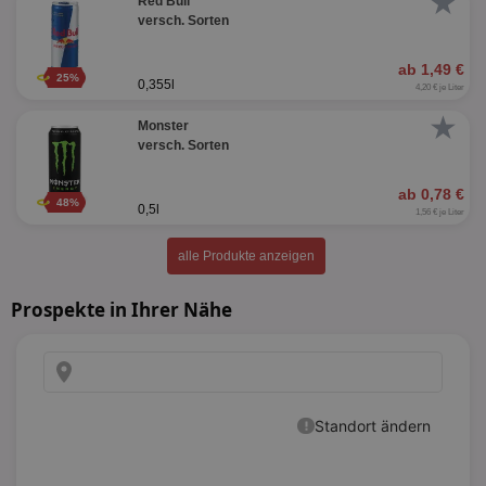
★
Red Bull
versch. Sorten
ab 1,49 €
25%
0,355l
4,20 € je Liter
★
Monster
versch. Sorten
ab 0,78 €
48%
0,5l
1,56 € je Liter
alle Produkte anzeigen
Prospekte in Ihrer Nähe