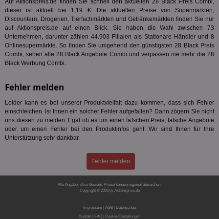
Bes
Auf Aktionspreis.de finden Sie schnell den aktuellen 28 Black Preis Combi,
We
dieser ist aktuell bei 1,19 €. Die aktuellen Preise von Supermärkten,
kön
Discountern, Drogerien, Tierfachmärkten und Getränkemärkten finden Sie nur
Ser
Hub
auf Aktionspreis.de auf einen Blick. Sie haben die Wahl zwischen 73
ber
Unternehmen, darunter zählen 44.903 Filialen als Stationäre Händler und 8
Wer
Onlinesupermärkte. So finden Sie umgehend den günstigsten 28 Black Preis
ge
Combi, sehen alle 28 Black Angebote Combi und verpassen nie mehr die 28
PugT
1 Monat
Reg
PubMatic Inc.
Black Werbung Combi.
ID,
.pubmatic.com
Ben
wi
Fehler melden
Bes
ide
Leider kann es bei unserer Produktvielfalt dazu kommen, dass sich Fehler
We
ver
einschleichen. Ist Ihnen ein solcher Fehler aufgefallen? Dann zögern Sie nicht
ver
uns diesen zu melden. Egal ob es um einen falschen Preis, falsche Angebote
Anz
oder um einen Fehler bei den Produktinfos geht. Wir sind Ihnen für Ihre
IDSYNC
1 Jahr
Die
Unterstützung sehr dankbar.
Verizon
Inf
Communications Inc.
der
.analytics.yahoo.com
Web
Fehler melden
Wer
En
mög
Bes
Alle Angaben ohne Gewähr. Preise können regional abweichen.
Copyright © 2026 by Aktionspreis.de
ges
Produkt-ID: 1435
TestIfCookieP
1 Jahr 1
Die
Smart AdServer SAS
Impressum
|
AGB
|
Datenschutz
Monat
ve
.smartadserver.com
Kontakt
|
FAQ
|
Cookie-Einstellungen