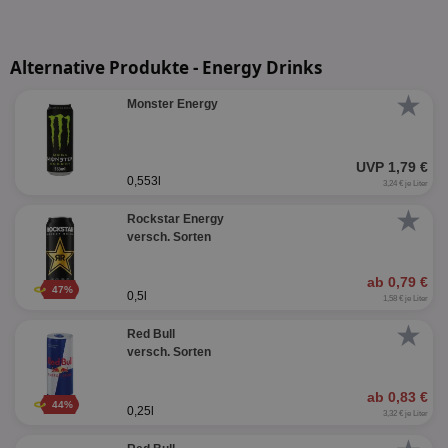
Alternative Produkte - Energy Drinks
★
Monster Energy
UVP 1,79 €
0,553l
3,24 € je Liter
★
Rockstar Energy
versch. Sorten
ab 0,79 €
47%
0,5l
1,58 € je Liter
★
Red Bull
versch. Sorten
ab 0,83 €
44%
0,25l
3,32 € je Liter