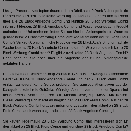
Seiten
Laufenden.
Bid
auf ein
We
enthal
Lästige Prospekte verstopfen dauernd Ihren Briefkasten? Dank Aktionspreis.de
sic
zur Be
Bes
können Sie jetzt den "Bitte keine Werbung"-Aufkleber anbringen und trotzdem
Besuche
Anz
und
über alle 28 Black Angebote Combi und künftige 28 Black Werbung Combi
sie
Kampa
informiert bleiben. 28 Black Angebote Combi und Wissenswertes zum Produkt
für die 
und/oder dem Unternehmen finden Sie nur hier bei Aktionspreis.de . Wenn es
TDCPM
1 Jahr
Die
The Trade Desk Inc.
Analys
Inf
.adsrvr.org
verwen
gerade keine 28 Black Werbung Combi gibt, wie lautet dann der 28 Black Preis
der
Combi? Verkauft Combi ähnliche Produkte wie 28 Black Acai? Sind für nächste
Web
Woche bereits 28 Black Angebote Combi bekannt? Wie verpasse ich keine 28
Wer
En
Black Werbung Combi mehr? Es gibt zurzeit keine 28 Black Angebote Combi?
mög
Dann schauen Sie doch über die Angebote der 81 bei Aktionspreis.de
Bes
geführten Händler.
ges
uid-bp-36033
.ads.stickyadstv.com
2 Monate
Die
Der Großteil der Deutschen mag 28 Black 0,25l aus der Kategorie
alkoholfreie
Nut
Getränke
. Keine 28 Black Angebote Combi und der 28 Black Preis Combi
Int
einfach zu teuer? Keine Sorge, probieren Sie günstige Alternativen aus der
Web
ab,
Kategorie
alkoholfreie Getränke
. Günstige Alternativen aus dieser Sparte sind
Wer
beispielsweise Volvic Tee, Red Bull, Mirinda Dose, 7up, Mezzo Mix Kasten.
dem
Dieser Preisvergleich macht es möglich den 28 Black Preis Combi aus der 28
Prä
Black Werbung Combi herauszufinden und zusätzlich den aktuellen 28 Black
lie
Preis Combi auch wenn es gerade keine 28 Black Angebote Combi gibt.
3pi
3 Monate
Leg
ID5 Technology Ltd
den
.id5-sync.com
Sie kaufen regelmäßig 28 Black Werbung Combi und interessieren sich für
We
den aktuellen 28 Black Preis Combi und günstige 28 Black Angebote Combi?
Dri