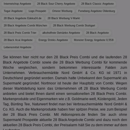
adx_ts
1 Jahr
Die
ORTEC B.V.
Nutzer
Internetshop Angebote
28 Black Sour Cherry Angebote
28 Black Classic Angebote
sic
.optinadserving.com
Wer
Tegut Angebote
Logo Prospekt
Orterer Werbung
Feneberg Angebote Oldenburg
pi
1 Tag
Dieses 
TradeTracker
Web
der Er
.pubmatic.com
28 Black Angebote Edeka24.de
28 Black Werbung V-Markt
Inform
digitalAudience
1 Jahr
Dig
Social Audience B.V.
das Nu
28 Black Angebote Combi München
28 Black Werbung Combi Stuttgart
Coo
.target.digitalaudience.io
auf Web
dig
verfolg
28 Black Preis Combi Trier
alkoholfreie Getränke Angebote
28 Black Angebote
Onl
Besuch
Er
Geräte
28 Black Acai Angebote
Energy Drinks Angebote
Monster Energy Angebote 0,553l
zu 
Market
Lebensmittel Angebote
tuuid
.360yield.com
3 Monate
Die
_ga
1 Jahr 1
Dieser
Google LLC
hau
Monat
ist mit
.aktionspreis.de
Sie können hier nicht nur den 28 Black Preis Combi und die laufenden 28
bid
Univers
Black Angebote Combi sowie die 28 Black Werbung Combi für kommende
Wer
verknüp
Web
Woche vergleichen, sondern bekommen interessante Fakten zum
eine wi
rel
Unternehmen. Verbrauchermärkte Nord GmbH & Co. KG ist 1971 in
Aktuali
am häu
Deutschland gegründet worden. Damals hatte Unbekannt den Supermarkt als
viewer
1 Jahr
Wir
ORTEC B.V.
verwen
Supermarkt gegründet. Nortmoor ist heute der Hauptsitz von Combi. Wegen
ve
.optinadserving.com
Analys
Bes
dieser Marktstellung kann das Unternehmen oft 28 Black Werbung Combi
Google
Inf
Cookie
anbieten und bietet Ihnen damit einen sensationellen 28 Black Preis Combi.
un
verwen
Markenprodukte und Eigenmarken wie z.B. Goldmarie-welt, Küstengold, Jeden
zu 
eindeu
Tag, Bünting Tee, Naturwert findet man bei Verbrauchermärkte Nord GmbH &
zu unt
tuuid_lu
.360yield.com
3 Monate
Ent
Co. KG. Auch die Markenprodukte haben hier spitzen Preise, wie zum Beispiel
indem e
Bes
generi
der 28 Black Preis Combi. Mit Aktionspreis.de finden Sie auch ohne
Bid
als Cli
Supermarkt Prospekte aktuelle 28 Black Angebote Combi und dazu noch den
Bes
zugewi
Web
aktuellen 28 Black Preis Combi, der Preisalarm hält Sie zu dem immer auf dem
ist in j
kan