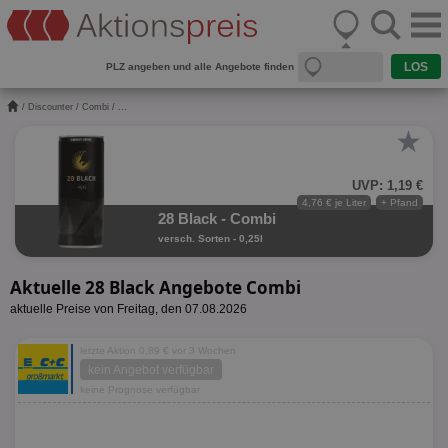
PLZ angeben und alle Angebote finden
/
Discounter
/
Combi
/ ...
★
UVP: 1,19 €
4,76 € je Liter
+ Pfand
28 Black - Combi
versch. Sorten - 0,25l
Aktuelle 28 Black Angebote Combi
aktuelle Preise von Freitag, den 07.08.2026
letzte Aktion 0,89 € vor 3 Wochen
kein Angebot verfügbar
keine Prognose verfügbar