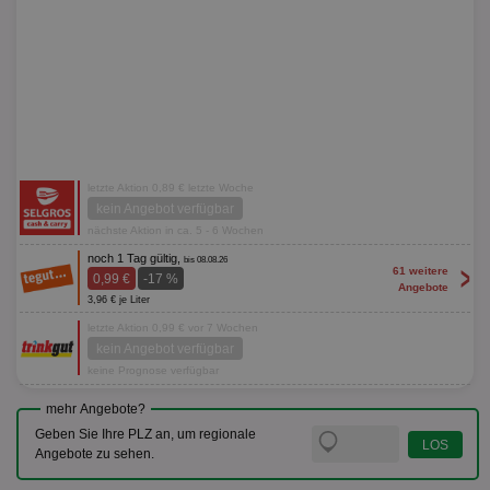
letzte Aktion 0,89 € letzte Woche
kein Angebot verfügbar
nächste Aktion in ca. 5 - 6 Wochen
noch 1 Tag gültig,
bis 08.08.26
>
61 weitere
0,99 €
-17 %
Angebote
3,96 € je Liter
letzte Aktion 0,99 € vor 7 Wochen
kein Angebot verfügbar
keine Prognose verfügbar
mehr Angebote?
Geben Sie Ihre PLZ an, um regionale
Angebote zu sehen.