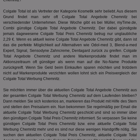
Chemnitz?
IDSYNC
1 Jahr
Die
Verizon
Inf
Communications Inc.
Colgate Total ist als Vertreter der Kategorie
Kosmetik
sehr beliebt. Aus diesem
der
.analytics.yahoo.com
Grund findet man sehr oft Colgate Total Angebote Chemnitz bei
Web
Wer
verschiedenster Unternehmen. Diese Woche gibt es bei Müller, myTime.de,
En
Combi günstige Colgate Total Angebote Chemnitz. Der dabei günstigste
mög
jemals dagewesene Colgate Total Preis Chemnitz betrug nur unglaubliche
Bes
ges
2,29 €. Wenn es aktuell keine Colgate Total Angebote Chemnitz gibt, dann ist
das die perfekte Möglichkeit auf Alternativen wie Odol-med 3, Blend-a-med
TestIfCookieP
1 Jahr 1
Die
Smart AdServer SAS
Expert,
Signal
, Sensodyne Zahncreme, Dentagard zurück zu greifen. Colgate
Monat
ve
.smartadserver.com
Total Angebote Chemnitz und andere Markenprodukte findet man im
Wer
Web
Aktionszeitraum oft günstiger als wenn man auf die No-Name Produkte
rel
zurückgreift. Wenn Sie Geld beim Einkaufen sparen möchten und trotzdem
nicht auf Markenprodukte verzichten wollen lohnt sich ein Preisvergleich der
KRTBCOOKIE_80
3 Monate
Die
PubMatic, Inc.
Colgate Total Werbung Chemnitz.
We
.pubmatic.com
um 
Onl
Sie möchten immer über die aktuellen Colgate Total Angebote Chemnitz aus
Kam
der gesamten Colgate Total Werbung Chemnitz auf dem Laufenden bleiben?
ind
ide
Dann melden Sie sich kostenlos an, markieren das Produkt mit Hilfe des Stern
Nut
und stellen den Preisalarm ein. Nun bekommen Sie regelmäßig per Email die
int
aktuelle Colgate Total Werbung Chemnitz geschickt und sind so immer über
ein
den günstigen Colgate Total Preis Chemnitz informiert. So verpassen Sie keine
ang
kan
günstigen Colgate Total Preis Chemnitz bzw. eine aktuelle Colgate Total
Anz
Werbung Chemnitz mehr und es sind nur diese wenigen Handgriffe nötig. Sie
und
suchen den aktuellen Colgate Total Preis Chemnitz, aktuelle Colgate Total
und