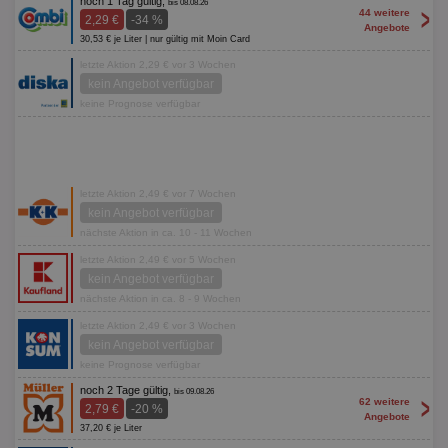
noch 1 Tag gültig,
bis 08.08.26
>
44 weitere
2,29 €
-34 %
Angebote
30,53 € je Liter | nur gültig mit Moin Card
letzte Aktion 2,29 € vor 3 Wochen
kein Angebot verfügbar
keine Prognose verfügbar
letzte Aktion 2,49 € vor 7 Wochen
kein Angebot verfügbar
nächste Aktion in ca. 10 - 11 Wochen
letzte Aktion 2,49 € vor 5 Wochen
kein Angebot verfügbar
nächste Aktion in ca. 8 - 9 Wochen
letzte Aktion 2,49 € vor 3 Wochen
kein Angebot verfügbar
keine Prognose verfügbar
noch 2 Tage gültig,
bis 09.08.26
>
62 weitere
2,79 €
-20 %
Angebote
37,20 € je Liter