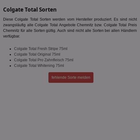
Unbedingt erforderlich
Performance
Colgate Total Sorten
Targeting
Funktionalität
Unklassifizierte
Diese Colgate Total Sorten werden vom Hersteller produziert. Es sind nicht
zwangsläufig alle Colgate Total Angebote Chemnitz bzw. Colgate Total Preis
Unbedingt erforderliche Cookies ermöglichen
Chemnitz für alle Sorten gültig. Auch sind nicht alle Sorten bei allen Händlern
wesentliche Kernfunktionen der Website wie die
verfügbar.
Benutzeranmeldung und die Kontoverwaltung.
Ohne die unbedingt erforderlichen Cookies kann die
Website nicht ordnungsgemäß verwendet werden.
Colgate Total Fresh Stripe 75ml
Colgate Total Original 75ml
Name
Provider
/
Domäne
Ablaufdatum
Be
Colgate Total Pro Zahnfleisch 75ml
Colgate Total Whitening 75ml
identifier
aktionspreis.de
1 Jahr
Log
securitytoken
aktionspreis.de
1 Jahr
Log
fehlende Sorte melden
PHPSESSID
Session
Coo
PHP.net
An
www.aktionspreis.de
wir
Spr
ein
die
Ben
ver
Nor
sic
gen
und
ver