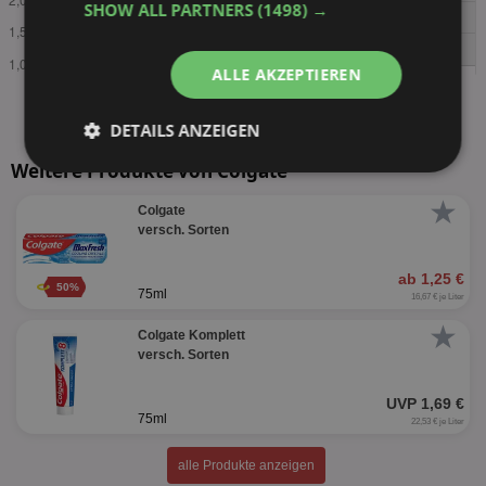
SHOW ALL PARTNERS
(1498) →
ALLE AKZEPTIEREN
DETAILS ANZEIGEN
Weitere Produkte von Colgate
Unbedingt
Performance
erforderlich
★
Colgate
versch. Sorten
Targeting
Funktionalität
ab 1,25 €
50%
75ml
16,67 € je Liter
★
Colgate Komplett
versch. Sorten
Unklassifizierte
UVP 1,69 €
75ml
22,53 € je Liter
alle Produkte anzeigen