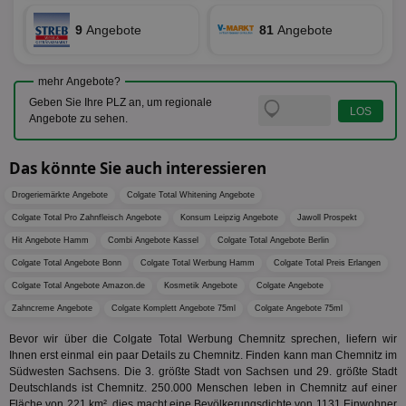
viewer
1 Jahr
Wir
ORTEC B.V.
verwen
ve
.optinadserving.com
Analys
9
Angebote
81
Angebote
Bes
Google
Inf
Cookie
un
verwen
zu 
eindeu
mehr Angebote?
zu unt
tuuid_lu
.360yield.com
3 Monate
Ent
indem e
Geben Sie Ihre PLZ an, um regionale
Bes
generi
Angebote zu sehen.
Bid
als Cli
Bes
zugewi
Web
ist in j
kan
Seiten
Das könnte Sie auch interessieren
Bid
auf ein
We
enthal
Drogeriemärkte Angebote
Colgate Total Whitening Angebote
sic
zur Be
Bes
Besuche
Colgate Total Pro Zahnfleisch Angebote
Konsum Leipzig Angebote
Jawoll Prospekt
Anz
und
sie
Kampa
Hit Angebote Hamm
Combi Angebote Kassel
Colgate Total Angebote Berlin
für die 
TDCPM
1 Jahr
Die
The Trade Desk Inc.
Analys
Colgate Total Angebote Bonn
Colgate Total Werbung Hamm
Colgate Total Preis Erlangen
Inf
.adsrvr.org
verwen
der
Colgate Total Angebote Amazon.de
Kosmetik Angebote
Colgate Angebote
Web
Zahncreme Angebote
Colgate Komplett Angebote 75ml
Colgate Angebote 75ml
Wer
En
mög
Bevor wir über die Colgate Total Werbung Chemnitz sprechen, liefern wir
Bes
Ihnen erst einmal ein paar Details zu Chemnitz. Finden kann man Chemnitz im
ges
Südwesten Sachsens. Die 3. größte Stadt von Sachsen und 29. größte Stadt
Deutschlands ist Chemnitz. 250.000 Menschen leben in Chemnitz auf einer
uid-bp-36033
.ads.stickyadstv.com
2 Monate
Die
Nut
Fläche von 221 km², dies macht eine Bevölkerungsdichte von 1131 Einwohner