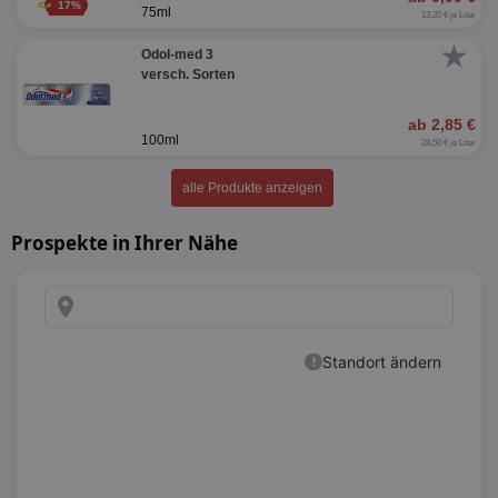
17%
75ml
13,20 € je Liter
★
Odol-med 3
versch. Sorten
ab 2,85 €
100ml
28,50 € je Liter
alle Produkte anzeigen
Prospekte in Ihrer Nähe