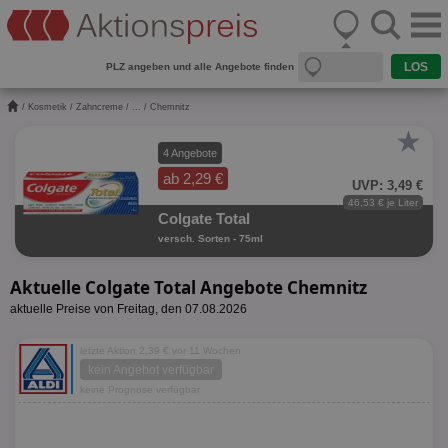
PLZ angeben und alle Angebote finden
/
Kosmetik
/
Zahncreme
/
...
/ Chemnitz
★
4 Angebote
ab 2,29 €
UVP: 3,49 €
46,53 € je Liter
Colgate Total
versch. Sorten - 75ml
Aktuelle Colgate Total Angebote Chemnitz
aktuelle Preise von Freitag, den 07.08.2026
letzte Aktion 2,39 € vor 11 Wochen
kein Angebot verfügbar
keine Prognose verfügbar