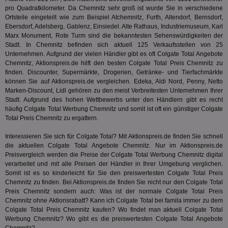
Int
pro Quadratkilometer. Da Chemnitz sehr groß ist wurde Sie in verschiedene
Web
Ortsteile eingeteilt wie zum Beispiel Atchemnitz, Furth, Altendorf, Bernsdorf,
ab,
Wer
Ebersdorf, Adelsberg, Gablenz, Einsiedel. Alte Rathaus, Industriemuseum, Karl
dem
Marx Monument, Rote Turm sind die bekanntesten Sehenswürdigkeiten der
Prä
Stadt. In Chemnitz befinden sich aktuell 125 Verkaufsstellen von 25
lie
Unternehmen. Aufgrund der vielen Händler gibt es oft Colgate Total Angebote
3pi
3 Monate
Leg
ID5 Technology Ltd
Chemnitz, Aktionspreis.de hilft den besten Colgate Total Preis Chemnitz zu
den
.id5-sync.com
finden. Discounter, Supermärkte, Drogerien, Getränke- und Tierfachmärkte
We
können Sie auf Aktionspreis.de vergleichen. Edeka, Aldi Nord, Penny, Netto
Dri
Marken-Discount, Lidl gehören zu den meist Verbreitesten Unternehmen Ihrer
Bes
We
Stadt. Aufgrund des hohen Wettbewerbs unter den Händlern gibt es recht
kön
häufig Colgate Total Werbung Chemnitz und somit ist oft ein günstiger Colgate
Ser
Total Preis Chemnitz zu ergattern.
Hub
ber
Wer
Interessieren Sie sich für Colgate Total? Mit Aktionspreis.de finden Sie schnell
ge
die aktuellen Colgate Total Angebote Chemnitz. Nur im Aktionspreis.de
Preisvergleich werden die Preise der Colgate Total Werbung Chemnitz digital
PugT
1 Monat
Reg
PubMatic Inc.
ID,
.pubmatic.com
verarbeitet und mit alle Preisen der Händler in Ihrer Umgebung verglichen.
Ben
Somit ist es so kinderleicht für Sie den preiswertesten Colgate Total Preis
wi
Chemnitz zu finden. Bei Aktionspreis.de finden Sie nicht nur den Colgate Total
Bes
ide
Preis Chemnitz sondern auch: Was ist der normale Colgate Total Preis
We
Chemnitz ohne Aktionsrabatt? Kann ich Colgate Total bei
famila
immer zu dem
ver
Colgate Total Preis Chemnitz kaufen? Wo findet man aktuell Colgate Total
ver
Werbung Chemnitz? Wo gibt es die preiswertesten Colgate Total Angebote
Anz