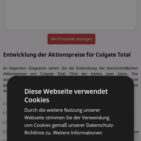
alle Prospekte anzeigen
Entwicklung der Aktionspreise für Colgate Total
Im folgenden Diagramm sehen Sie die Entwicklung der durchschnittlichen
Aktionspreise von Colgate Total 75ml der letzten zwei Jahre. Die
durchschnittlichen Aktionspreise sind über den gesamten Zeitraum leicht
gestiegen und liegen aktuell höher als zu Beginn. In den letzten Quartalen sind
Diese Webseite verwendet
sinkende Preise erkennbar. Tabellarischen Preisverlauf
anzeigen
.
Cookies
Durch die weitere Nutzung unserer
Webseite stimmen Sie der Verwendung
von Cookies gemäß unserer Datenschutz-
Richtlinie zu.
Weitere Informationen