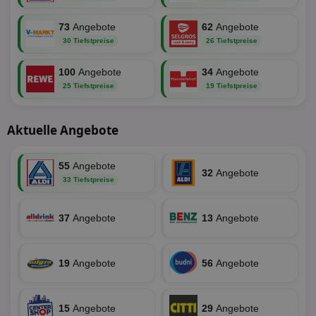
wir
Spr
ein
73
Angebote
62
Angebote
die
30 Tiefstpreise
26 Tiefstpreise
Ben
ver
Nor
100
Angebote
34
Angebote
sic
gen
25 Tiefstpreise
19 Tiefstpreise
und
ver
die
gut
Aktuelle Angebote
die
Anm
Ben
Sei
55
Angebote
32
Angebote
33 Tiefstpreise
CookieScriptConsent
1 Monat
Die
CookieScript
Coo
www.aktionspreis.de
ver
Ein
37
Angebote
13
Angebote
für
spe
Ban
Scr
or
19
Angebote
56
Angebote
fun
15
Angebote
29
Angebote