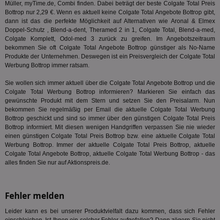
Wer
Müller, myTime.de, Combi finden. Dabei beträgt der beste Colgate Total Preis
Geb
Bottrop nur 2,29 €. Wenn es aktuell keine Colgate Total Angebote Bottrop gibt,
dann ist das die perfekte Möglichkeit auf Alternativen wie Aronal & Elmex
matchfreewheel
.w55c.net
1 Monat
Die
ver
Doppel-Schutz ,
Blend-a-dent
, Theramed 2 in 1, Colgate Total, Blend-a-med,
Nu
Colgate Komplett, Odol-med 3 zurück zu greifen. Im Angebotszeitraum
Int
bekommen Sie oft Colgate Total Angebote Bottrop günstiger als No-Name
ver
Produkte der Unternehmen. Deswegen ist ein Preisvergleich der Colgate Total
Koo
Anz
Werbung Bottrop immer ratsam.
Nut
mög
Sie wollen sich immer aktuell über die Colgate Total Angebote Bottrop und die
Ver
Rel
Colgate Total Werbung Bottrop informieren? Markieren Sie einfach das
gewünschte Produkt mit dem Stern und setzen Sie den Preisalarm. Nun
CMPRO
3 Monate
Die
Casale Media Inc.
bekommen Sie regelmäßig per Email die aktuelle Colgate Total Werbung
We
.casalemedia.com
Bottrop geschickt und sind so immer über den günstigen Colgate Total Preis
der
die
Bottrop informiert. Mit diesen wenigen Handgriffen verpassen Sie nie wieder
ha
einen günstigen Colgate Total Preis Bottrop bzw. eine aktuelle Colgate Total
Werbung Bottrop. Immer der aktuelle Colgate Total Preis Bottrop, aktuelle
DSID
1 Stunde
Die
Google LLC
Colgate Total Angebote Bottrop, aktuelle Colgate Total Werbung Bottrop - das
Ihr
.doubleclick.net
Ben
alles finden Sie nur auf Aktionspreis.de.
not
geh
ein
Fehler melden
MRM_UID
StickyADS.tv
2 Monate
Die
.ads.stickyadstv.com
un
ver
Leider kann es bei unserer Produktvielfalt dazu kommen, dass sich Fehler
Inf