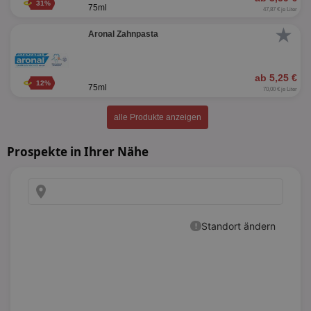
31%
75ml
47,87 € je Liter
★
Aronal Zahnpasta
ab 5,25 €
12%
75ml
70,00 € je Liter
alle Produkte anzeigen
Prospekte in Ihrer Nähe