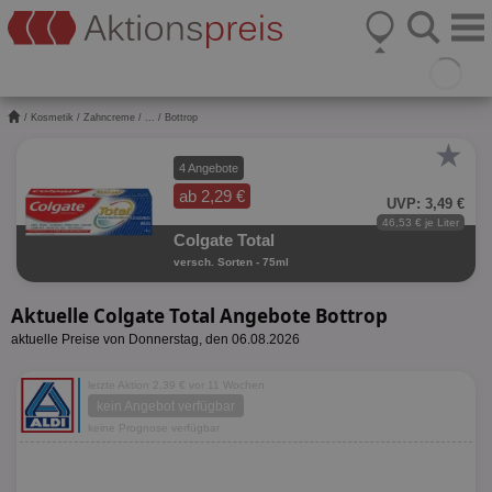
/
Kosmetik
/
Zahncreme
/
...
/ Bottrop
★
4 Angebote
ab 2,29 €
UVP: 3,49 €
46,53 € je Liter
Colgate Total
versch. Sorten - 75ml
Aktuelle Colgate Total Angebote Bottrop
aktuelle Preise von Donnerstag, den 06.08.2026
letzte Aktion 2,39 € vor 11 Wochen
kein Angebot verfügbar
keine Prognose verfügbar