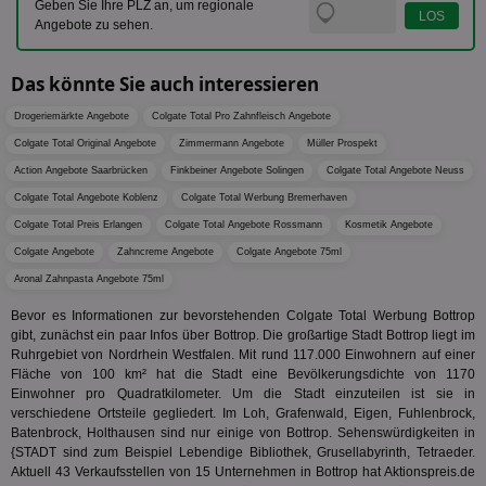
Geben Sie Ihre PLZ an, um regionale
PugT
1 Monat
Reg
PubMatic Inc.
Angebote zu sehen.
ID,
.pubmatic.com
Ben
wi
Bes
Das könnte Sie auch interessieren
ide
We
Drogeriemärkte Angebote
Colgate Total Pro Zahnfleisch Angebote
ver
ver
Colgate Total Original Angebote
Zimmermann Angebote
Müller Prospekt
Anz
Action Angebote Saarbrücken
Finkbeiner Angebote Solingen
Colgate Total Angebote Neuss
IDSYNC
1 Jahr
Die
Verizon
Inf
Communications Inc.
Colgate Total Angebote Koblenz
Colgate Total Werbung Bremerhaven
der
.analytics.yahoo.com
Colgate Total Preis Erlangen
Colgate Total Angebote Rossmann
Kosmetik Angebote
Web
Wer
Colgate Angebote
Zahncreme Angebote
Colgate Angebote 75ml
En
mög
Aronal Zahnpasta Angebote 75ml
Bes
ges
Bevor es Informationen zur bevorstehenden Colgate Total Werbung Bottrop
TestIfCookieP
1 Jahr 1
Die
gibt, zunächst ein paar Infos über Bottrop. Die großartige Stadt Bottrop liegt im
Smart AdServer SAS
Monat
ve
.smartadserver.com
Ruhrgebiet von Nordrhein Westfalen. Mit rund 117.000 Einwohnern auf einer
Wer
Fläche von 100 km² hat die Stadt eine Bevölkerungsdichte von 1170
Web
Einwohner pro Quadratkilometer. Um die Stadt einzuteilen ist sie in
rel
verschiedene Ortsteile gegliedert. Im Loh, Grafenwald, Eigen, Fuhlenbrock,
KRTBCOOKIE_80
3 Monate
Die
PubMatic, Inc.
Batenbrock, Holthausen sind nur einige von Bottrop. Sehenswürdigkeiten in
We
.pubmatic.com
{STADT sind zum Beispiel Lebendige Bibliothek, Grusellabyrinth, Tetraeder.
um 
Aktuell 43 Verkaufsstellen von 15 Unternehmen in Bottrop hat Aktionspreis.de
Onl