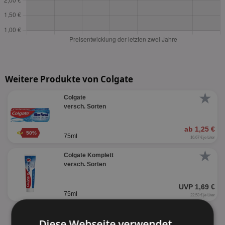
Weitere Produkte von Colgate
★
Colgate
versch. Sorten
ab 1,25 €
50%
75ml
16,67 € je Liter
★
Colgate Komplett
versch. Sorten
UVP 1,69 €
75ml
22,53 € je Liter
alle Produkte anzeigen
Diese Webseite verwendet