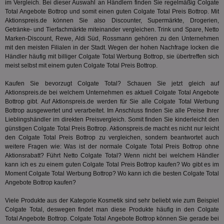
Kam
im Vergleich. Bei dieser Auswahl an Händlern finden Sie regelmäßig Colgate
ind
Total Angebote Bottrop und somit einen guten Colgate Total Preis Bottrop. Mit
ide
Aktionspreis.de können Sie also Discounter, Supermärkte, Drogerien,
Nut
int
Getränke- und Tierfachmärkte miteinander vergleichen. Trink und Spare, Netto
ein
Marken-Discount, Rewe, Aldi Süd, Rossmann gehören zu den Unternehmen
ang
mit den meisten Filialen in der Stadt. Wegen der hohen Nachfrage locken die
kan
Händler häufig mit billiger Colgate Total Werbung Bottrop, sie übertreffen sich
Anz
und
meist selbst mit einem guten Colgate Total Preis Bottrop.
und
We
Kaufen Sie bevorzugt Colgate Total? Schauen Sie jetzt gleich auf
wer
Anz
Aktionspreis.de bei welchem Unternehmen es aktuell Colgate Total Angebote
Ben
Bottrop gibt. Auf Aktionspreis.de werden für Sie alle Colgate Total Werbung
Bottrop ausgewertet und verarbeitet. Im Anschluss finden Sie alle Preise Ihrer
demdex
6 Monate
Mit
Adobe Inc.
Lieblingshändler im direkten Preisvergleich. Somit finden Sie kinderleicht den
Ad
.demdex.net
gr
günstigen Colgate Total Preis Bottrop. Aktionspreis.de macht es nicht nur leicht
wie
den Colgate Total Preis Bottrop zu vergleichen, sondern beantwortet auch
ID-
weitere Fragen wie: Was ist der normale Colgate Total Preis Bottrop ohne
Seg
Mod
Aktionsrabatt? Führt
Netto
Colgate Total? Wenn nicht bei welchem Händler
Ber
kann ich es zu einem guten Colgate Total Preis Bottrop kaufen? Wo gibt es im
aus
Moment Colgate Total Werbung Bottrop? Wo kann ich die besten Colgate Total
Angebote Bottrop kaufen?
bitoIsSecure
1 Jahr
Prä
Comcast Corporation
rel
.bidr.io
Wer
Viele Produkte aus der Kategorie
Kosmetik
sind sehr beliebt wie zum Beispiel
vo
Colgate Total, deswegen findet man diese Produkte häufig in den Colgate
Dri
Total Angebote Bottrop. Colgate Total Angebote Bottrop können Sie gerade bei
ber