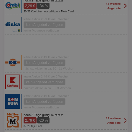
noch 2 Tage gültig,
bis 08.08.26
>
44 weitere
2,29 €
-34 %
Angebote
30,53 € je Liter | nur gültig mit Moin Card
letzte Aktion 2,29 € vor 3 Wochen
kein Angebot verfügbar
keine Prognose verfügbar
letzte Aktion 2,49 € vor 7 Wochen
kein Angebot verfügbar
nächste Aktion in ca. 10 - 11 Wochen
letzte Aktion 2,49 € vor 5 Wochen
kein Angebot verfügbar
nächste Aktion in ca. 8 - 9 Wochen
letzte Aktion 2,49 € vor 3 Wochen
kein Angebot verfügbar
keine Prognose verfügbar
noch 3 Tage gültig,
bis 09.08.26
>
62 weitere
2,79 €
-20 %
Angebote
37,20 € je Liter