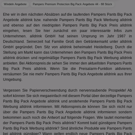
Leistu
ber
deprecation
Werbe
Windeln Angebote
Pampers Premium Protection Big Pack Angebote 44 - 68 Stück
We
zu ver
APC
.doubleclick.net
6 Monate
die auf
Ehe wir in den nächsten Absätzen auf die laufenden Pampers Pants Big Pack
A3
1 Jahr
Anz
Yahoo! Inc.
verbrac
Ya
.yahoo.com
Angebote alldrink bzw. nahende Pampers Pants Big Pack Werbung alldrink
Nutzer
und ebenso auf den niedrigsten Pampers Pants Big Pack Preis alldrink
wird, d
tt_viewer
12 Monate 4
Tea
Teads B.V.
bestim
eingehen, lesen Sie hier zunächst ein paar interessante Infos zum
Tage
Coo
.teads.tv
geklick
Unternehmen. alldrink GmbH hat seinen Ursprung im Jahr 1987 in
auf
hilft be
Web
Deutschland. Seinerzeit hat Familie Groß den Getränkemarkt unter alldrink
Optimi
Vid
Anzei
GmbH gegründet. Den Sitz von alldrink beheimatet Heidelberg. Durch die
per
und d
Stellung am Markt kann das Unternehmen den Pampers Pants Big Pack Preis
Verstä
alldrink drücken und regelmäßige Pampers Pants Big Pack Werbung alldrink
adx_ts
1 Jahr
Die
ORTEC B.V.
Nutzer
sic
.optinadserving.com
anbieten. Bei Aktionspreis.de sehen Sie immer den aktuellsten Pampers Pants
Wer
pi
1 Tag
Dieses 
TradeTracker
Big Pack Preis alldrink. Wenn Sie die Preisalarm-Funktion aktivieren,
Web
der Er
.pubmatic.com
versäumen Sie nie mehr Pampers Pants Big Pack Angebote alldrink aus Ihrer
Inform
digitalAudience
1 Jahr
Dig
Umgebung.
Social Audience B.V.
das Nu
Coo
.target.digitalaudience.io
auf Web
dig
verfolg
Vergessen Sie Papierverschwendung durch nervenraubende Prospekte! Ab
Onl
Besuch
sofort können Sie sich megaeinfach mit diesem Portal über derzeitige Pampers
Er
Geräte
zu 
Pants Big Pack Angebote alldrink und anstehende Pampers Pants Big Pack
Market
Werbung alldrink informieren. Mit Aktionspreis.de können Sie sich nicht nur
tuuid
.360yield.com
3 Monate
Die
_ga
1 Jahr 1
Dieser
Google LLC
über die Pampers Pants Big Pack Angebote alldrink informieren sondern
hau
Monat
ist mit
.aktionspreis.de
bekommen auch noch die Antwort auf folgende Fragen. Wie lautet momentan
bid
Univers
Wer
der Pampers Pants Big Pack Preis alldrink? Kommt bald günstigere Pampers
verknüp
Web
eine wi
Pants Big Pack Werbung alldrink? Sind ähnliche Produkte wie Pampers Pants
rel
Aktuali
bei alldrink günstiger? Wann gelten endlich neue Pampers Pants Big Pack