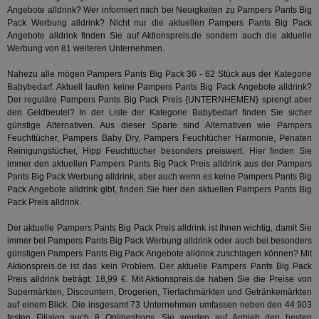
am häu
viewer
1 Jahr
Wir
Angebote alldrink? Wer informiert mich bei Neuigkeiten zu Pampers Pants Big
ORTEC B.V.
verwen
ve
.optinadserving.com
Analys
Pack Werbung alldrink? Nicht nur die aktuellen Pampers Pants Big Pack
Bes
Google
Angebote alldrink finden Sie auf Aktionspreis.de sondern auch die aktuelle
Inf
Cookie
Werbung von 81 weiteren Unternehmen.
un
verwen
zu 
eindeu
zu unt
Nahezu alle mögen Pampers Pants Big Pack 36 - 62 Stück aus der Kategorie
tuuid_lu
.360yield.com
3 Monate
Ent
indem e
Babybedarf
. Aktuell laufen keine Pampers Pants Big Pack Angebote alldrink?
Bes
generi
Der reguläre Pampers Pants Big Pack Preis {UNTERNHEMEN} sprengt aber
Bid
als Cli
Bes
zugewi
den Geldbeutel? In der Liste der Kategorie
Babybedarf
finden Sie sicher
Web
ist in j
günstige Alternativen. Aus dieser Sparte sind Alternativen wie Pampers
kan
Seiten
Feuchttücher, Pampers Baby Dry, Pampers Feuchtücher Harmonie, Penaten
Bid
auf ein
We
Reinigungstücher, Hipp Feuchttücher besonders preiswert. Hier finden Sie
enthal
sic
zur Be
immer den aktuellen Pampers Pants Big Pack Preis alldrink aus der Pampers
Bes
Besuche
Pants Big Pack Werbung alldrink, aber auch wenn es keine Pampers Pants Big
Anz
und
Pack Angebote alldrink gibt, finden Sie hier den aktuellen Pampers Pants Big
sie
Kampa
für die 
Pack Preis alldrink.
TDCPM
1 Jahr
Die
The Trade Desk Inc.
Analys
Inf
.adsrvr.org
verwen
Der aktuelle Pampers Pants Big Pack Preis alldrink ist Ihnen wichtig, damit Sie
der
Web
immer bei Pampers Pants Big Pack Werbung alldrink oder auch bei besonders
Wer
günstigen Pampers Pants Big Pack Angebote alldrink zuschlagen können? Mit
En
Aktionspreis.de ist das kein Problem. Der aktuelle Pampers Pants Big Pack
mög
Preis alldrink beträgt: 18,99 €. Mit Aktionspreis.de haben Sie die Preise von
Bes
ges
Supermärkten, Discountern, Drogerien, Tierfachmärkten und Getränkemärkten
auf einem Blick. Die insgesamt 73 Unternehmen umfassen neben den 44.903
uid-bp-36033
.ads.stickyadstv.com
2 Monate
Die
festen Filialen auch 8 Onlineshops. Sie werden auf Anhieb den besten