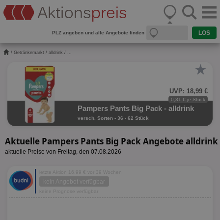
PLZ angeben und alle Angebote finden
/
Getränkemarkt
/
alldrink
/ ...
★
UVP: 18,99 €
0,31 € je Stück
Pampers Pants Big Pack - alldrink
versch. Sorten - 36 - 62 Stück
Aktuelle Pampers Pants Big Pack Angebote alldrink
aktuelle Preise von Freitag, den 07.08.2026
letzte Aktion 16,99 € vor 39 Wochen
kein Angebot verfügbar
keine Prognose verfügbar