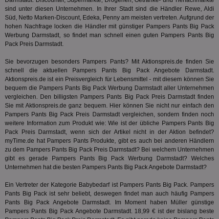
Darmstadt. Discounter, Supermärkte, Drogerien, Getränke- und Tierfachmärkte
TDCPM
1 Jahr
Die
The Trade Desk Inc.
Analys
sind unter diesen Unternehmen. In Ihrer Stadt sind die Händler Rewe, Aldi
Inf
.adsrvr.org
verwen
Süd, Netto Marken-Discount, Edeka, Penny am meisten vertreten. Aufgrund der
der
Web
hohen Nachfrage locken die Händler mit günstiger Pampers Pants Big Pack
Wer
Werbung Darmstadt, so findet man schnell einen guten Pampers Pants Big
En
Pack Preis Darmstadt.
mög
Bes
ges
Sie bevorzugen besonders Pampers Pants? Mit Aktionspreis.de finden Sie
schnell die aktuellen Pampers Pants Big Pack Angebote Darmstadt.
uid-bp-36033
.ads.stickyadstv.com
2 Monate
Die
Aktionspreis.de ist ein Preisvergleich für Lebensmittel - mit diesem können Sie
Nut
bequem die Pampers Pants Big Pack Werbung Darmstadt aller Unternehmen
Int
Web
vergleichen. Den billigsten Pampers Pants Big Pack Preis Darmstadt finden
ab,
Sie mit Aktionspreis.de ganz bequem. Hier können Sie nicht nur einfach den
Wer
Pampers Pants Big Pack Preis Darmstadt vergleichen, sondern finden noch
dem
Prä
weitere Information zum Produkt wie: Wie ist der übliche Pampers Pants Big
lie
Pack Preis Darmstadt, wenn sich der Artikel nicht in der Aktion befindet?
myTime.de
hat Pampers Pants Produkte, gibt es auch bei anderen Händlern
3pi
3 Monate
Leg
ID5 Technology Ltd
zu dem Pampers Pants Big Pack Preis Darmstadt? Bei welchem Unternehmen
den
.id5-sync.com
We
gibt es gerade Pampers Pants Big Pack Werbung Darmstadt? Welches
Dri
Unternehmen hat die besten Pampers Pants Big Pack Angebote Darmstadt?
Bes
We
kön
Ein Vertreter der Kategorie
Babybedarf
ist Pampers Pants Big Pack. Pampers
Ser
Pants Big Pack ist sehr beliebt, deswegen findet man auch häufig Pampers
Hub
Pants Big Pack Angebote Darmstadt. Im Moment haben Müller günstige
ber
Pampers Pants Big Pack Angebote Darmstadt. 18,99 € ist der bislang beste
Wer
ge