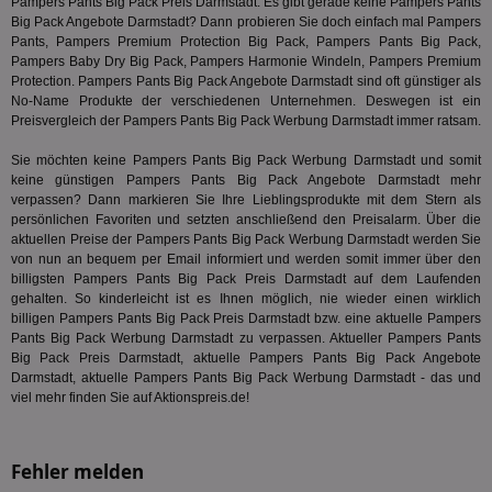
Pampers Pants Big Pack Preis Darmstadt. Es gibt gerade keine Pampers Pants
Big Pack Angebote Darmstadt? Dann probieren Sie doch einfach mal Pampers
PugT
1 Monat
Reg
PubMatic Inc.
Pants, Pampers Premium Protection Big Pack, Pampers Pants Big Pack,
ID,
.pubmatic.com
Pampers Baby Dry Big Pack
, Pampers Harmonie Windeln, Pampers Premium
Ben
wi
Protection. Pampers Pants Big Pack Angebote Darmstadt sind oft günstiger als
Bes
No-Name Produkte der verschiedenen Unternehmen. Deswegen ist ein
ide
Preisvergleich der Pampers Pants Big Pack Werbung Darmstadt immer ratsam.
We
ver
ver
Sie möchten keine Pampers Pants Big Pack Werbung Darmstadt und somit
Anz
keine günstigen Pampers Pants Big Pack Angebote Darmstadt mehr
verpassen? Dann markieren Sie Ihre Lieblingsprodukte mit dem Stern als
IDSYNC
1 Jahr
Die
Verizon
Inf
Communications Inc.
persönlichen Favoriten und setzten anschließend den Preisalarm. Über die
der
.analytics.yahoo.com
aktuellen Preise der Pampers Pants Big Pack Werbung Darmstadt werden Sie
Web
von nun an bequem per Email informiert und werden somit immer über den
Wer
En
billigsten Pampers Pants Big Pack Preis Darmstadt auf dem Laufenden
mög
gehalten. So kinderleicht ist es Ihnen möglich, nie wieder einen wirklich
Bes
billigen Pampers Pants Big Pack Preis Darmstadt bzw. eine aktuelle Pampers
ges
Pants Big Pack Werbung Darmstadt zu verpassen. Aktueller Pampers Pants
TestIfCookieP
1 Jahr 1
Die
Smart AdServer SAS
Big Pack Preis Darmstadt, aktuelle Pampers Pants Big Pack Angebote
Monat
ve
.smartadserver.com
Darmstadt, aktuelle Pampers Pants Big Pack Werbung Darmstadt - das und
Wer
viel mehr finden Sie auf Aktionspreis.de!
Web
rel
KRTBCOOKIE_80
3 Monate
Die
PubMatic, Inc.
We
.pubmatic.com
Fehler melden
um 