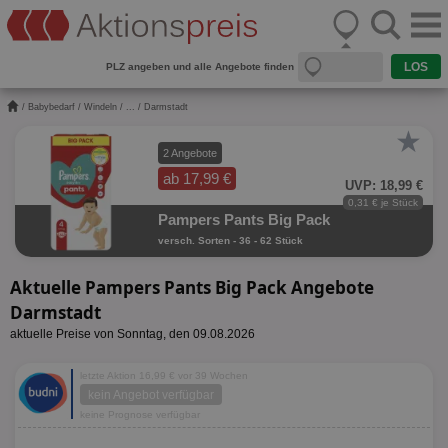
PLZ angeben und alle Angebote finden
/
Babybedarf
/
Windeln
/
...
/ Darmstadt
★
2 Angebote
ab 17,99 €
UVP: 18,99 €
0,31 € je Stück
Pampers Pants Big Pack
versch. Sorten - 36 - 62 Stück
Aktuelle Pampers Pants Big Pack Angebote
Darmstadt
aktuelle Preise von Sonntag, den 09.08.2026
letzte Aktion 16,99 € vor 39 Wochen
kein Angebot verfügbar
keine Prognose verfügbar