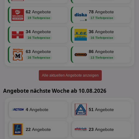
62
Angebote
78
Angebote
Unklassifizierte
19 Tiefstpreise
17 Tiefstpreise
34
Angebote
36
Angebote
16 Tiefstpreise
16 Tiefstpreise
63
Angebote
86
Angebote
16 Tiefstpreise
13 Tiefstpreise
Unbedingt erforderlich
Performance
Targeting
Funktionalität
Unklassifizierte
Alle aktuellen Angebote anzeigen
Unbedingt erforderliche Cookies ermöglichen
wesentliche Kernfunktionen der Website wie die
Angebote nächste Woche ab 10.08.2026
Benutzeranmeldung und die Kontoverwaltung.
Ohne die unbedingt erforderlichen Cookies kann die
Website nicht ordnungsgemäß verwendet werden.
4
Angebote
51
Angebote
Name
Provider
/
Domäne
Ablaufdatum
Be
identifier
aktionspreis.de
1 Jahr
Log
securitytoken
aktionspreis.de
1 Jahr
Log
22
Angebote
23
Angebote
PHPSESSID
Session
Coo
PHP.net