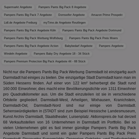
dig
verfolg
Onl
Supermarkt Angebote
Pampers Pants Big Pack 8 Angebote
Besuch
Er
Geräte
zu 
Pampers Pants Big Pack 7 Angebote
Dornseifer Angebote
Amazon Prime Prospekt
Market
Lidl.de Angebote Freiburg
myTime.de Angebote Reutlingen
tuuid
.360yield.com
3 Monate
Die
_ga
1 Jahr 1
Dieser
Google LLC
hau
Monat
ist mit
.aktionspreis.de
Pampers Pants Big Pack Angebote Köln
Pampers Pants Big Pack Angebote Dortmund
bid
Univers
Wer
Pampers Pants Big Pack Werbung Wolfsburg
Pampers Pants Big Pack Preis Moers
verknüp
Web
eine wi
rel
Pampers Pants Big Pack Angebote Action
Babybedarf Angebote
Pampers Angebote
Aktuali
am häu
Windeln Angebote
Pampers Baby Dry Angebote 18 - 34 Stück
viewer
1 Jahr
Wir
ORTEC B.V.
verwen
ve
.optinadserving.com
Analys
Pampers Premium Protection Big Pack Angebote 44 - 68 Stück
Bes
Google
Inf
Cookie
Nicht nur die Pampers Pants Big Pack Werbung Darmstadt ist einzigartig auch
un
verwen
zu 
Darmstadt hat einiges zu bieten. Die einzigartige Stadt Darmstadt kann man im
eindeu
zu unt
Süden Hessens finden. Auf einer von 122 km² beherbergt die Stadt rund
tuuid_lu
.360yield.com
3 Monate
Ent
indem e
160.000 Einwohner, dies macht eine Bevölkerungsdichte von 1311 Einwohner
Bes
generi
pro Quadratkilometer aus. Um die Stadt einzuteilen ist sie in verschiedene
Bid
als Cli
Bes
zugewi
Ortsteile gegliedert. Darmstadt-West, Arheilgen, Wixhausen, Kranichstein,
Web
ist in j
Darmstadt-Ost, Darmstadt-Nord sind nur einige von Darmstadt.
kan
Seiten
Sehenswürdigkeiten in {STADT sind zum Beispiel Hessische Landesmuseum,
Bid
auf ein
We
Kunst Archiv Darmstadt, Staatstheater, Luisenplatz. Aktionspreis.de hat derzeit
enthal
sic
zur Be
68 Verkaufsstellen von 16 Unternehmen in Darmstadt im Portfolio. Bei so
Bes
Besuche
vielen Unternehmen gibt es fast immer günstige Pampers Pants Big Pack
Anz
und
Angebote Darmstadt und somit ein guter Pampers Pants Big Pack Preis
sie
Kampa
für die 