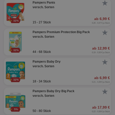
★
Pampers Pants
versch. Sorten
ab 6,99 €
32%
15 - 27 Stück
0,26 - 0,47 € je Stück
★
Pampers Premium Protection Big Pack
versch. Sorten
ab 12,99 €
32%
44 - 68 Stück
0,19 - 0,30 € je Stück
★
Pampers Baby Dry
versch. Sorten
ab 6,99 €
32%
18 - 34 Stück
0,21 - 0,39 € je Stück
★
Pampers Baby Dry Big Pack
versch. Sorten
ab 17,99 €
5%
50 - 80 Stück
0,22 - 0,36 € je Stück