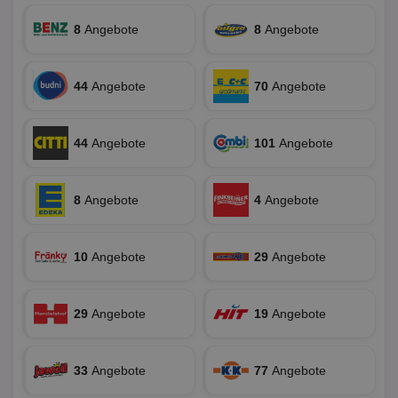
An
www.aktionspreis.de
wir
8
Angebote
8
Angebote
Spr
ein
die
Ben
ver
44
Angebote
70
Angebote
Nor
sic
gen
und
44
Angebote
101
Angebote
ver
die
gut
die
Anm
8
Angebote
4
Angebote
Ben
Sei
CookieScriptConsent
1 Monat
Die
CookieScript
10
Angebote
29
Angebote
Coo
www.aktionspreis.de
ver
Ein
für
spe
29
Angebote
19
Angebote
Ban
Scr
or
fun
33
Angebote
77
Angebote