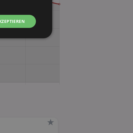
KZEPTIEREN
Unklassifizierte
zierte
meldung und die
wendet werden.
★