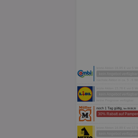
letzte Aktion 16,95 € vor 5 
kein Angebot verfügbar
nächste Aktion in ca. 5 - 6 
letzte Aktion 15,78 € vor 6 
kein Angebot verfügbar
keine Prognose verfügbar
noch 1 Tag gültig,
bis 09.08.26
30% Rabatt auf Pamper
letzte Aktion 16,99 € vor 17
kein Angebot verfügbar