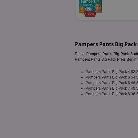
fw_ts
receive-cookie-dep
32%
__gpi
wfivefivec
uid-bp-892
KADUSERCOOKIE
receive-cookie-dep
pi
Pampers Pants Big Pack
__eoi
A3
uid-bp-717
Diese Pampers Pants Big Pack Sorte
_ga
Pampers Pants Big Pack Preis Berlin fü
tt_viewer
uid-bp-23329
i
Pampers Pants Big Pack 4 62 
Pampers Pants Big Pack 5 54 
adx_ts
Pampers Pants Big Pack 6 46 
uid-bp-951
Pampers Pants Big Pack 7 40 
digitalAudience
receive-cookie-dep
Pampers Pants Big Pack 8 36 
APC
tuuid
viewer