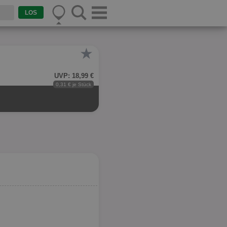
★
UVP: 18,99 €
0,31 € je Stück