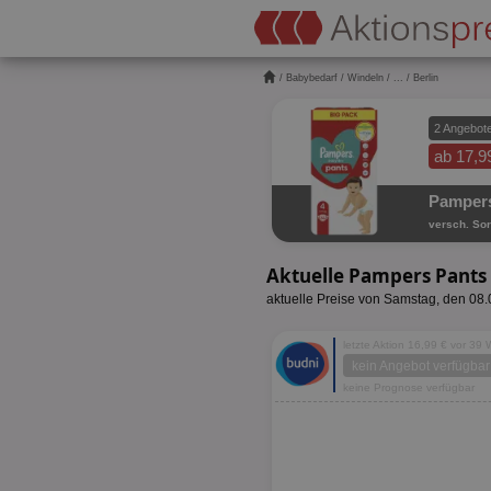
/
Babybedarf
/
Windeln
/
...
/ Berlin
2 Angebot
ab 17,9
Pampers
versch. Sor
Aktuelle Pampers Pants 
aktuelle Preise von Samstag, den 08
letzte Aktion 16,99 € vor 39
kein Angebot verfügbar
keine Prognose verfügbar