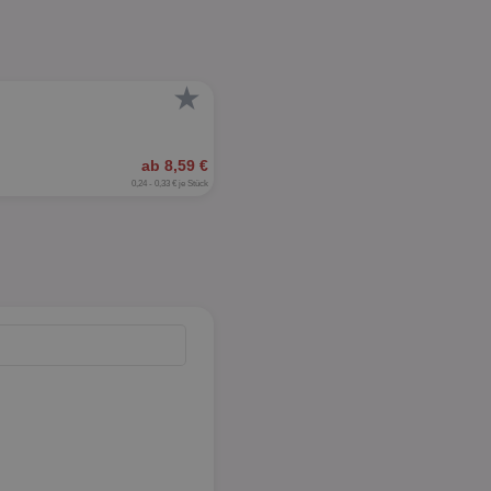
★
ab 8,59 €
0,24 - 0,33 € je Stück