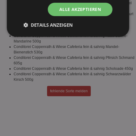
Conditorei Coppenrath & Wiese Cafeteria fein & sahnig Gedeckter Apfel
ALLE AKZEPTIEREN
700g
Conditorei Coppenrath & Wiese Cafeteria fein & sahnig Himbeer Joghurt
460g
DETAILS ANZEIGEN
Conditorei Coppenrath & Wiese Cafeteria fein & sahnig Käse-Sahne
Mandarine 560g
Conditorei Coppenrath & Wiese Cafeteria fein & sahnig Käse-Sahne-
Unbedingt
Performance
Mandarine 500g
erforderlich
Conditorei Coppenrath & Wiese Cafeteria fein & sahnig Mandel-
Bienenstich 530g
Conditorei Coppenrath & Wiese Cafeteria fein & sahnig Pfirsich Schmand
605g
Targeting
Funktionalität
Conditorei Coppenrath & Wiese Cafeteria fein & sahnig Scholoade 450g
Conditorei Coppenrath & Wiese Cafeteria fein & sahnig Schwarzwälder
Kirsch 500g
Unklassifizierte
fehlende Sorte melden
Unbedingt erforderlich
Performance