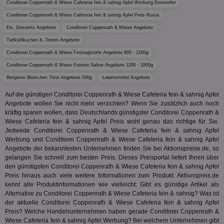
Conditorei Coppenrath & Wiese Cafeteria fein & sahnig Apfel Werbung Dornseifer
Wer
dem
Conditorei Coppenrath & Wiese Cafeteria fein & sahnig Apfel Preis Rusta
Prä
lie
Eis, Desserts Angebote
Conditorei Coppenrath & Wiese Angebote
Tiefkühlkuchen & -Torten Angebote
3pi
3 Monate
Leg
ID5 Technology Ltd
den
.id5-sync.com
Conditorei Coppenrath & Wiese Festtagstorte Angebote 800 - 1500g
We
Dri
Conditorei Coppenrath & Wiese Feinste Sahne Angebote 1200 - 1800g
Bes
We
Benjamin Blümchen Torte Angebote 500g
Lebensmittel Angebote
kön
Ser
Auf die günstigen Conditorei Coppenrath & Wiese Cafeteria fein & sahnig Apfel
Hub
Angebote wollen Sie nicht mehr verzichten? Wenn Sie zusätzlich auch noch
ber
Wer
kräftig sparen wollen, dass Deutschlands günstigster Conditorei Coppenrath &
ge
Wiese Cafeteria fein & sahnig Apfel Preis wohl genau das richtige für Sie.
Jedwede Conditorei Coppenrath & Wiese Cafeteria fein & sahnig Apfel
PugT
1 Monat
Reg
PubMatic Inc.
Werbung und Conditorei Coppenrath & Wiese Cafeteria fein & sahnig Apfel
ID,
.pubmatic.com
Ben
Angebote der bekanntesten Unternehmen finden Sie bei Aktionspreise.de, so
wi
gelangen Sie schnell zum besten Preis. Dieses Preisportal liefert Ihnen über
Bes
den günstigsten Conditorei Coppenrath & Wiese Cafeteria fein & sahnig Apfel
ide
We
Preis hinaus auch viele weitere Informationen zum Produkt. Aktionspreis.de
ver
kennt alle Produktinformationen wie vielleicht: Gibt es günstige Artikel als
ver
Alternative zu Conditorei Coppenrath & Wiese Cafeteria fein & sahnig? Was ist
Anz
der aktuelle Conditorei Coppenrath & Wiese Cafeteria fein & sahnig Apfel
IDSYNC
1 Jahr
Die
Verizon
Preis? Welche Handelsunternehmen haben gerade Conditorei Coppenrath &
Inf
Communications Inc.
Wiese Cafeteria fein & sahnig Apfel Werbung? Bei welchem Unternehmen gibt