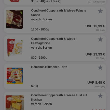
300 - 540g
(6 - 9 Stück)
0,17 - 0,25 € je Stück
★
Conditorei Coppenrath & Wiese Feinste
Sahne
versch. Sorten
UVP 15,99 €
1200 - 1800g
8,88 € je kg
★
Conditorei Coppenrath & Wiese
Festtagstorte
versch. Sorten
UVP 13,99 €
800 - 1500g
9,33 € je kg
★
Benjamin Blümchen Torte
UVP 8,49 €
500g
16,98 € je kg
★
Conditorei Coppenrath & Wiese Lust auf
Kuchen
versch. Sorten