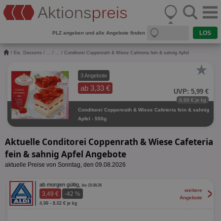
PLZ angeben und alle Angebote finden
/
Eis, Desserts
/
...
/
...
/ Conditorei Coppenrath & Wiese Cafeteria fein & sahnig Apfel
★
3 Angebote
ab 3,33 €
UVP: 5,99 €
9,98 € je kg
Conditorei Coppenrath & Wiese Cafeteria fein & sahnig
Apfel - 550g
Aktuelle Conditorei Coppenrath & Wiese Cafeteria
fein & sahnig Apfel Angebote
aktuelle Preise von Sonntag, den 09.08.2026
ab morgen gültig,
bis 15.08.26
>
weitere
3,49 €
-42 %
Angebote
4,99 - 8,02 € je kg