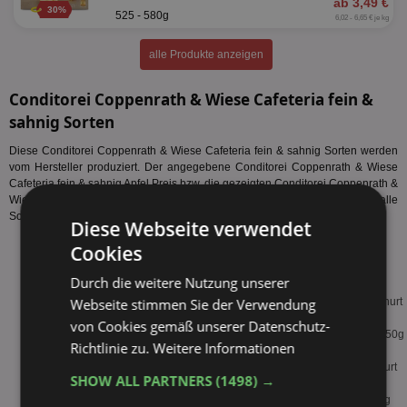
ab 3,49 €
30%
525 - 580g
6,02 - 6,65 € je kg
alle Produkte anzeigen
Conditorei Coppenrath & Wiese Cafeteria fein &
sahnig Sorten
Diese Conditorei Coppenrath & Wiese Cafeteria fein & sahnig Sorten werden
vom Hersteller produziert. Der angegebene Conditorei Coppenrath & Wiese
Cafeteria fein & sahnig Apfel Preis bzw. die gezeigten Conditorei Coppenrath &
Wiese Cafeteria fein & sahnig Apfel Angebote müssen nicht zwingend für alle
Sorten gelten.
Diese Webseite verwendet
Cookies
Conditorei Coppenrath & Wiese Cafeteria fein & sahnig Apfel 550g
Conditorei Coppenrath & Wiese Cafeteria fein & sahnig Banana-Split
Durch die weitere Nutzung unserer
450g
Webseite stimmen Sie der Verwendung
Conditorei Coppenrath & Wiese Cafeteria fein & sahnig Blaubeer-Joghurt
600g
von Cookies gemäß unserer Datenschutz-
Conditorei Coppenrath & Wiese Cafeteria fein & sahnig Donauwelle 550g
Richtlinie zu.
Weitere Informationen
Conditorei Coppenrath & Wiese Cafeteria fein & sahnig Eierlikör 435g
Conditorei Coppenrath & Wiese Cafeteria fein & sahnig Erdbeer-Joghurt
SHOW ALL PARTNERS
(1498) →
600g
Conditorei Coppenrath & Wiese Cafeteria fein & sahnig Erdbeere 600g