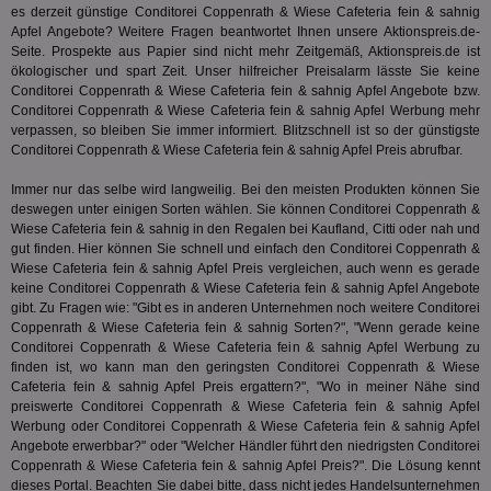
der
.analytics.yahoo.com
es derzeit günstige Conditorei Coppenrath & Wiese Cafeteria fein & sahnig
Web
Apfel Angebote? Weitere Fragen beantwortet Ihnen unsere Aktionspreis.de-
Wer
En
Seite. Prospekte aus Papier sind nicht mehr Zeitgemäß, Aktionspreis.de ist
mög
ökologischer und spart Zeit. Unser hilfreicher Preisalarm lässte Sie keine
Bes
Conditorei Coppenrath & Wiese Cafeteria fein & sahnig Apfel Angebote bzw.
ges
Conditorei Coppenrath & Wiese Cafeteria fein & sahnig Apfel Werbung mehr
TestIfCookieP
1 Jahr 1
Die
Smart AdServer SAS
verpassen, so bleiben Sie immer informiert. Blitzschnell ist so der günstigste
Monat
ve
.smartadserver.com
Conditorei Coppenrath & Wiese Cafeteria fein & sahnig Apfel Preis abrufbar.
Wer
Web
rel
Immer nur das selbe wird langweilig. Bei den meisten Produkten können Sie
deswegen unter einigen Sorten wählen. Sie können Conditorei Coppenrath &
KRTBCOOKIE_80
3 Monate
Die
PubMatic, Inc.
Wiese Cafeteria fein & sahnig in den Regalen bei Kaufland, Citti oder nah und
We
.pubmatic.com
gut finden. Hier können Sie schnell und einfach den Conditorei Coppenrath &
um 
Onl
Wiese Cafeteria fein & sahnig Apfel Preis vergleichen, auch wenn es gerade
Kam
keine Conditorei Coppenrath & Wiese Cafeteria fein & sahnig Apfel Angebote
ind
gibt. Zu Fragen wie: "Gibt es in anderen Unternehmen noch weitere Conditorei
ide
Nut
Coppenrath & Wiese Cafeteria fein & sahnig Sorten?", "Wenn gerade keine
int
Conditorei Coppenrath & Wiese Cafeteria fein & sahnig Apfel Werbung zu
ein
finden ist, wo kann man den geringsten Conditorei Coppenrath & Wiese
ang
Cafeteria fein & sahnig Apfel Preis ergattern?", "Wo in meiner Nähe sind
kan
Anz
preiswerte Conditorei Coppenrath & Wiese Cafeteria fein & sahnig Apfel
und
Werbung oder Conditorei Coppenrath & Wiese Cafeteria fein & sahnig Apfel
und
Angebote erwerbbar?" oder "Welcher Händler führt den niedrigsten Conditorei
We
wer
Coppenrath & Wiese Cafeteria fein & sahnig Apfel Preis?". Die Lösung kennt
Anz
dieses Portal. Beachten Sie dabei bitte, dass nicht jedes Handelsunternehmen