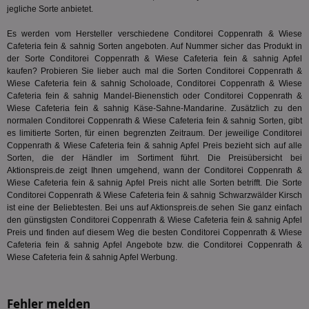
Ben
jegliche Sorte anbietet.
demdex
6 Monate
Mit
Adobe Inc.
Ad
.demdex.net
Es werden vom Hersteller verschiedene Conditorei Coppenrath & Wiese
gr
Cafeteria fein & sahnig Sorten angeboten. Auf Nummer sicher das Produkt in
wie
der Sorte Conditorei Coppenrath & Wiese Cafeteria fein & sahnig Apfel
ID-
Seg
kaufen? Probieren Sie lieber auch mal die Sorten Conditorei Coppenrath &
Mod
Wiese Cafeteria fein & sahnig Scholoade, Conditorei Coppenrath & Wiese
Ber
Cafeteria fein & sahnig Mandel-Bienenstich oder Conditorei Coppenrath &
aus
Wiese Cafeteria fein & sahnig Käse-Sahne-Mandarine. Zusätzlich zu den
bitoIsSecure
1 Jahr
Prä
Comcast Corporation
normalen Conditorei Coppenrath & Wiese Cafeteria fein & sahnig Sorten, gibt
rel
.bidr.io
es limitierte Sorten, für einen begrenzten Zeitraum. Der jeweilige Conditorei
Wer
Coppenrath & Wiese Cafeteria fein & sahnig Apfel Preis bezieht sich auf alle
vo
Sorten, die der Händler im Sortiment führt. Die Preisübersicht bei
Dri
ber
Aktionspreis.de zeigt Ihnen umgehend, wann der Conditorei Coppenrath &
Wer
Wiese Cafeteria fein & sahnig Apfel Preis nicht alle Sorten betrifft. Die Sorte
Geb
Conditorei Coppenrath & Wiese Cafeteria fein & sahnig Schwarzwälder Kirsch
matchfreewheel
.w55c.net
1 Monat
Die
ist eine der Beliebtesten. Bei uns auf Aktionspreis.de sehen Sie ganz einfach
ver
den günstigsten Conditorei Coppenrath & Wiese Cafeteria fein & sahnig Apfel
Nu
Preis und finden auf diesem Weg die besten Conditorei Coppenrath & Wiese
Int
Cafeteria fein & sahnig Apfel Angebote bzw. die Conditorei Coppenrath &
ver
Koo
Wiese Cafeteria fein & sahnig Apfel Werbung.
Anz
Nut
mög
Ver
Fehler melden
Rel