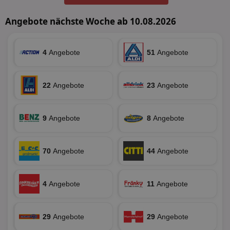
Benutzeranmeldung und die Kontoverwaltung.
Ohne die unbedingt erforderlichen Cookies kann die
Website nicht ordnungsgemäß verwendet werden.
Angebote nächste Woche ab 10.08.2026
Name
Provider
/
Domäne
Ablaufdatum
Be
identifier
aktionspreis.de
1 Jahr
Log
4
Angebote
51
Angebote
securitytoken
aktionspreis.de
1 Jahr
Log
PHPSESSID
Session
Coo
PHP.net
22
Angebote
23
Angebote
An
www.aktionspreis.de
wir
Spr
ein
die
9
Angebote
8
Angebote
Ben
ver
Nor
sic
gen
70
Angebote
44
Angebote
und
ver
die
gut
4
Angebote
11
Angebote
die
Anm
Ben
Sei
29
Angebote
29
Angebote
CookieScriptConsent
1 Monat
Die
CookieScript
Coo