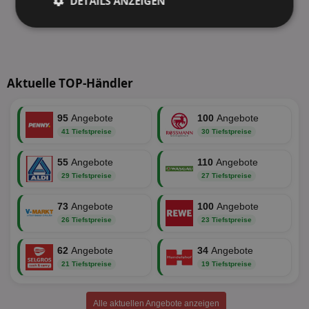
DETAILS ANZEIGEN
Unbedingt
Performance
erforderlich
Aktuelle TOP-Händler
Targeting
Funktionalität
95
Angebote
100
Angebote
41 Tiefstpreise
30 Tiefstpreise
Unklassifizierte
55
Angebote
110
Angebote
29 Tiefstpreise
27 Tiefstpreise
73
Angebote
100
Angebote
26 Tiefstpreise
23 Tiefstpreise
Unbedingt erforderlich
Performance
62
Angebote
34
Angebote
Targeting
Funktionalität
Unklassifizierte
21 Tiefstpreise
19 Tiefstpreise
Unbedingt erforderliche Cookies ermöglichen
wesentliche Kernfunktionen der Website wie die
Alle aktuellen Angebote anzeigen