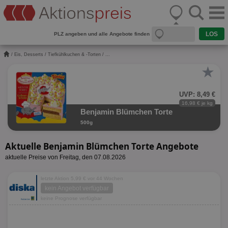
PLZ angeben und alle Angebote finden
/
Eis, Desserts
/
Tiefkühlkuchen & -Torten
/ ...
★
UVP: 8,49 €
16,98 € je kg
Benjamin Blümchen Torte
500g
Aktuelle Benjamin Blümchen Torte Angebote
aktuelle Preise von Freitag, den 07.08.2026
letzte Aktion 5,99 € vor 44 Wochen
kein Angebot verfügbar
keine Prognose verfügbar