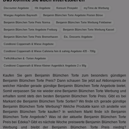
deprecation
Bid
Umgebung
Nutzer
We
verste
Discounter Angebote
__gpi
Hit Angebote
.aktionspreis.de
Konsum Prospekt
myTime.de Werbung
1 Jahr
sic
Leistu
Bes
Wasgau Angebote Bayreuth
Benjamin Blümchen Torte Angebote Posten Börse
zu verb
uid-bp-892
.ads.stickyadstv.com
2 Monate
Anz
sie
Benjamin Blümchen Torte Preis Norma
Benjamin Blümchen Torte Werbung Finkbeiner
c
.creative-
12 Monate
Dieses
receive-
.adnxs.com
1 Jahr 1
serving.com
verwen
uid-bp-26913
cookie-
.ads.stickyadstv.com
Monat
1 Monat
Die
Benjamin Blümchen Torte Angebote Freiburg
Benjamin Blümchen Torte Werbung Kassel
Häufig
deprecation
ve
Besuch
Benjamin Blümchen Torte Preis Bremerhaven
Eis, Desserts Angebote
Nut
identif
ver
__eoi
.aktionspreis.de
6 Monate
wie de
Conditorei Coppenrath & Wiese Angebote
auf
die Web
ko
uid-bp-717
.ads.stickyadstv.com
1 Monat
Conditorei Coppenrath & Wiese Cafeteria fein & sahnig Angebote 435 - 700g
Es erfa
Nut
über d
Wer
uid-bp-23329
.ads.stickyadstv.com
2 Monate
Tiefkühlkuchen & -Torten Angebote
des Nut
Website
wfivefivec
1 Jahr 1
Die
Conditorei Coppenrath & Wiese Kleiner Augenblick Angebote 2 x 90g
Roku Inc.
i
1 Jahr
OpenX
welche
Monat
Reg
.w55c.net
.openx.net
gelese
ber
Kaufen Sie gern Benjamin Blümchen Torte zum besonders günstigen
We
uid-bp-951
.ads.stickyadstv.com
2 Monate
Benjamin Blümchen Torte Preis? Dann schauen Sie jetzt auf Aktionspreis.de
fw_ts
.optinadserving.com
1 Jahr
Dieses
verwen
welcher Händler gerade günstige Benjamin Blümchen Torte Angebote bietet.
KADUSERCOOKIE
1 Jahr
Die
PubMatic Inc.
receive-
.criteo.com
1 Jahr
Effekti
Reg
.pubmatic.com
Somit verpassen Sie nie wieder eine Benjamin Blümchen Torte Werbung und
cookie-
Leistu
ber
deprecation
erhalten somit stets den besten Benjamin Blümchen Torte Preis. Gibt es bei
Werbe
We
zu ver
Markant die Benjamin Blümchen Torte Sorten? Wo finde ich gerade günstige
APC
.doubleclick.net
6 Monate
die auf
Benjamin Blümchen Torte Werbung? Welche Produkte kann ich anstelle von
A3
1 Jahr
Anz
Yahoo! Inc.
verbrac
Ya
.yahoo.com
Benjamin Blümchen Torte kaufen? In welchem Markt finde ich Benjamin
Nutzer
Blümchen Torte Angebote? Was ist der aktuelle Benjamin Blümchen Torte
wird, d
tt_viewer
12 Monate 4
Tea
Teads B.V.
bestim
Preis bei Edeka? Gibt es nächste Woche preiswerte Benjamin Blümchen Torte
Tage
Coo
.teads.tv
geklick
Werbung und bleibt der Benjamin Blümchen Torte Preis niedrig?
auf