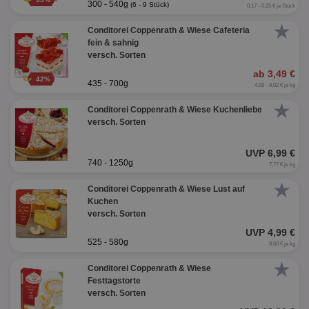
300 - 540g
(6 - 9 Stück)
0,17 - 0,25 € je Stück
★
Conditorei Coppenrath & Wiese Cafeteria
fein & sahnig
versch. Sorten
ab 3,49 €
42%
435 - 700g
4,99 - 8,02 € je kg
★
Conditorei Coppenrath & Wiese Kuchenliebe
versch. Sorten
UVP 6,99 €
740 - 1250g
7,77 € je kg
★
Conditorei Coppenrath & Wiese Lust auf
Kuchen
versch. Sorten
UVP 4,99 €
525 - 580g
8,60 € je kg
★
Conditorei Coppenrath & Wiese
Festtagstorte
versch. Sorten