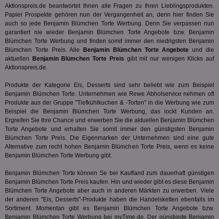
hilft be
Web
Aktionspreis.de beantwortet Ihnen alle Fragen zu Ihren Lieblingsprodukten.
Optimi
Vid
Anzei
Papier Prospekte gehören nun der Vergangenheit an, denn hier finden Sie
per
und d
auch so jede Benjamin Blümchen Torte Werbung. Denn Sie verpassen nun
Verstä
garantiert nie wieder Benjamin Blümchen Torte Angebote bzw. Benjamin
adx_ts
1 Jahr
Die
ORTEC B.V.
Nutzer
sic
.optinadserving.com
Blümchen Torte Werbung und finden somit immer den niedrigsten Benjamin
Wer
pi
1 Tag
Dieses 
TradeTracker
Blümchen Torte Preis. Alle
Benjamin Blümchen Torte Angebote
und die
Web
der Er
.pubmatic.com
aktuellen
Benjamin Blümchen Torte Preis
gibt mit nur wenigen Klicks auf
Inform
digitalAudience
1 Jahr
Dig
Aktionspreis.de.
Social Audience B.V.
das Nu
Coo
.target.digitalaudience.io
auf Web
dig
verfolg
Produkte der Kategorie
Eis, Desserts
sind sehr beliebt wie zum Beispiel
Onl
Besuch
Benjamin Blümchen Torte. Unternehmen wie Rewe Abholservice nehmen oft
Er
Geräte
zu 
Produkte aus der Gruppe "Tiefkühlkuchen & -Torten" in die Werbung wie zum
Market
Beispiel die Benjamin Blümchen Torte Werbung, das lockt Kunden an.
tuuid
.360yield.com
3 Monate
Die
_ga
1 Jahr 1
Dieser
Google LLC
Ergreifen Sie Ihre Chance und erwerben Sie die aktuellen Benjamin Blümchen
hau
Monat
ist mit
.aktionspreis.de
Torte Angebote und erhalten Sie somit immer den günstigsten Benjamin
bid
Univers
Wer
Blümchen Torte Preis. Die Eigenmarken der Unternehmen sind eine gute
verknüp
Web
eine wi
Alternative zum recht hohen Benjamin Blümchen Torte Preis, wenn es keine
rel
Aktuali
Benjamin Blümchen Torte Werbung gibt.
am häu
viewer
1 Jahr
Wir
ORTEC B.V.
verwen
ve
.optinadserving.com
Analys
Benjamin Blümchen Torte können Se bei Kaufland zum dauerhaft günstigen
Bes
Google
Benjamin Blümchen Torte Preis kaufen. Hin und wieder gibt es diese Benjamin
Inf
Cookie
Blümchen Torte Angebote aber auch in anderen Märkten zu erwerben. Viele
un
verwen
zu 
der anderen "
Eis, Desserts
"-Produkte haben die Handelsketten ebenfalls im
eindeu
zu unt
Sortiment. Momentan gibt es Benjamin Blümchen Torte Angebote bzw.
tuuid_lu
.360yield.com
3 Monate
Ent
indem e
Benjamin Blümchen Torte Werbung bei myTime.de. Der günstigste Benjamin