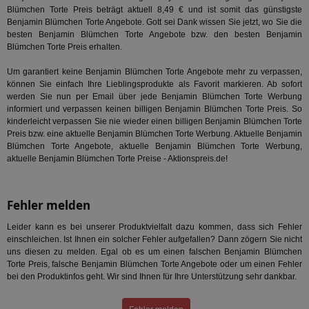
Bes
generi
Blümchen Torte Preis beträgt aktuell 8,49 € und ist somit das günstigste
Bid
als Cli
Bes
zugewi
Benjamin Blümchen Torte Angebote. Gott sei Dank wissen Sie jetzt, wo Sie die
Web
ist in j
besten Benjamin Blümchen Torte Angebote bzw. den besten Benjamin
kan
Seiten
Blümchen Torte Preis erhalten.
Bid
auf ein
We
enthal
sic
zur Be
Um garantiert keine Benjamin Blümchen Torte Angebote mehr zu verpassen,
Bes
Besuche
können Sie einfach Ihre Lieblingsprodukte als Favorit markieren. Ab sofort
Anz
und
werden Sie nun per Email über jede Benjamin Blümchen Torte Werbung
sie
Kampa
für die 
informiert und verpassen keinen billigen Benjamin Blümchen Torte Preis. So
TDCPM
1 Jahr
Die
The Trade Desk Inc.
Analys
kinderleicht verpassen Sie nie wieder einen billigen Benjamin Blümchen Torte
Inf
.adsrvr.org
verwen
Preis bzw. eine aktuelle Benjamin Blümchen Torte Werbung. Aktuelle Benjamin
der
Web
Blümchen Torte Angebote, aktuelle Benjamin Blümchen Torte Werbung,
Wer
aktuelle Benjamin Blümchen Torte Preise - Aktionspreis.de!
En
mög
Bes
ges
Fehler melden
uid-bp-36033
.ads.stickyadstv.com
2 Monate
Die
Nut
Leider kann es bei unserer Produktvielfalt dazu kommen, dass sich Fehler
Int
einschleichen. Ist Ihnen ein solcher Fehler aufgefallen? Dann zögern Sie nicht
Web
uns diesen zu melden. Egal ob es um einen falschen Benjamin Blümchen
ab,
Wer
Torte Preis, falsche Benjamin Blümchen Torte Angebote oder um einen Fehler
dem
bei den Produktinfos geht. Wir sind Ihnen für Ihre Unterstützung sehr dankbar.
Prä
lie