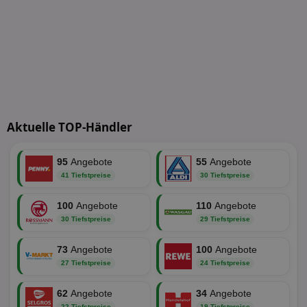
An
www.aktionspreis.de
wir
Spr
ein
die
Ben
ver
Nor
sic
gen
und
ver
die
Aktuelle TOP-Händler
gut
die
Anm
Ben
95
Angebote
55
Angebote
Sei
41 Tiefstpreise
30 Tiefstpreise
CookieScriptConsent
1 Monat
Die
CookieScript
Coo
www.aktionspreis.de
ver
100
Angebote
110
Angebote
Ein
30 Tiefstpreise
29 Tiefstpreise
für
spe
Ban
73
Angebote
100
Angebote
Scr
or
27 Tiefstpreise
24 Tiefstpreise
fun
62
Angebote
34
Angebote
22 Tiefstpreise
19 Tiefstpreise