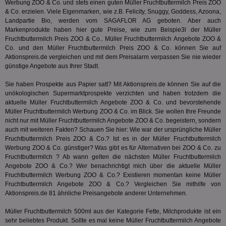
TDCPM
1 Jahr
Die
Werbung ZOO & Co. und stets einen guten Müller Fruchtbuttermilch Preis ZOO
The Trade Desk Inc.
Analys
Inf
.adsrvr.org
verwen
& Co. erzielen. Viele Eigenmarken, wie z.B. Felicity, Snuggy, Goddess, Azoona,
der
Landpartie Bio, werden vom SAGAFLOR AG geboten. Aber auch
Web
Markenprodukte haben hier gute Preise, wie zum Beispie3l der Müller
Wer
En
Fruchtbuttermilch Preis ZOO & Co.. Müller Fruchtbuttermilch Angebote ZOO &
mög
Co. und den Müller Fruchtbuttermilch Preis ZOO & Co. können Sie auf
Bes
Aktionspreis.de vergleichen und mit dem Preisalarm verpassen Sie nie wieder
ges
günstige Angebote aus Ihrer Stadt.
uid-bp-36033
.ads.stickyadstv.com
2 Monate
Die
Nut
Sie haben Prospekte aus Papier satt? Mit Aktionspreis.de können Sie auf die
Int
unökologischen Supermarktprospekte verzichten und haben trotzdem die
Web
ab,
aktuelle Müller Fruchtbuttermilch Angebote ZOO & Co. und bevorstehende
Wer
Müller Fruchtbuttermilch Werbung ZOO & Co. im Blick. Sie wollen Ihre Freunde
dem
nicht nur mit Müller Fruchtbuttermilch Angebote ZOO & Co. begeistern, sondern
Prä
auch mit weiteren Fakten? Schauen Sie hier: Wie war der ursprüngliche Müller
lie
Fruchtbuttermilch Preis ZOO & Co.? Ist es in der Müller Fruchtbuttermilch
3pi
3 Monate
Leg
ID5 Technology Ltd
Werbung ZOO & Co. günstiger? Was gibt es für Alternativen bei ZOO & Co. zu
den
.id5-sync.com
Fruchtbuttermilch ? Ab wann gelten die nächsten Müller Fruchtbuttermilch
We
Dri
Angebote ZOO & Co.? Wer benachrichtigt mich über die aktuelle Müller
Bes
Fruchtbuttermilch Werbung ZOO & Co.? Existieren momentan keine Müller
We
Fruchtbuttermilch Angebote ZOO & Co.? Vergleichen Sie mithilfe von
kön
Aktionspreis.de 81 ähnliche Preisangebote anderer Unternehmen.
Ser
Hub
ber
Müller Fruchtbuttermilch 500ml aus der Kategorie
Fette, Milchprodukte
ist ein
Wer
sehr beliebtes Produkt. Sollte es mal keine Müller Fruchtbuttermilch Angebote
ge