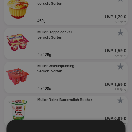
versch. Sorten
UVP 1,79 €
450g
3,98 € je kg
★
Müller Doppeldecker
versch. Sorten
UVP 1,59 €
4 x 125g
3,18 € je kg
★
Müller Wackelpudding
versch. Sorten
UVP 1,59 €
4 x 125g
3,18 € je kg
★
Müller Reine Buttermilch Becher
UVP 0,99 €
500ml
1,98 € je Liter