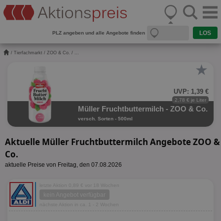
PLZ angeben und alle Angebote finden
/
Tierfachmarkt
/
ZOO & Co.
/ ...
★
UVP: 1,39 €
2,78 € je Liter
Müller Fruchtbuttermilch - ZOO & Co.
versch. Sorten - 500ml
Aktuelle Müller Fruchtbuttermilch Angebote ZOO &
Co.
aktuelle Preise von Freitag, den 07.08.2026
letzte Aktion 0,89 € vor 18 Wochen
kein Angebot verfügbar
nächste Aktion in ca. 1 - 2 Wochen