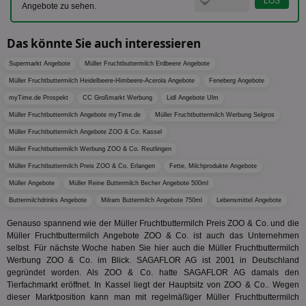
dig
verfolg
Angebote zu sehen.
Onl
Besuch
Er
Geräte
zu 
Market
Das könnte Sie auch interessieren
tuuid
.360yield.com
3 Monate
Die
_ga
1 Jahr 1
Dieser
Google LLC
hau
Monat
ist mit
.aktionspreis.de
Supermarkt Angebote
Müller Fruchtbuttermilch Erdbeere Angebote
bid
Univers
Wer
verknüp
Müller Fruchtbuttermilch Heidelbeere-Himbeere-Acerola Angebote
Feneberg Angebote
Web
eine wi
rel
myTime.de Prospekt
CC Großmarkt Werbung
Lidl Angebote Ulm
Aktuali
am häu
Müller Fruchtbuttermilch Angebote myTime.de
Müller Fruchtbuttermilch Werbung Selgros
viewer
1 Jahr
Wir
ORTEC B.V.
verwen
ve
.optinadserving.com
Analys
Müller Fruchtbuttermilch Angebote ZOO & Co. Kassel
Bes
Google
Inf
Cookie
Müller Fruchtbuttermilch Werbung ZOO & Co. Reutlingen
un
verwen
zu 
eindeu
Müller Fruchtbuttermilch Preis ZOO & Co. Erlangen
Fette, Milchprodukte Angebote
zu unt
tuuid_lu
.360yield.com
3 Monate
Ent
Müller Angebote
Müller Reine Buttermilch Becher Angebote 500ml
indem e
Bes
generi
Buttermilchdrinks Angebote
Milram Buttermilch Angebote 750ml
Lebensmittel Angebote
Bid
als Cli
Bes
zugewi
Web
Genauso spannend wie der Müller Fruchtbuttermilch Preis ZOO & Co. und die
ist in j
kan
Seiten
Müller Fruchtbuttermilch Angebote ZOO & Co. ist auch das Unternehmen
Bid
auf ein
selbst. Für nächste Woche haben Sie hier auch die Müller Fruchtbuttermilch
We
enthal
Werbung ZOO & Co. im Blick. SAGAFLOR AG ist 2001 in Deutschland
sic
zur Be
Bes
Besuche
gegründet worden. Als ZOO & Co. hatte SAGAFLOR AG damals den
Anz
und
Tierfachmarkt eröffnet. In Kassel liegt der Hauptsitz von ZOO & Co.. Wegen
sie
Kampa
dieser Marktposition kann man mit regelmäßiger Müller Fruchtbuttermilch
für die 