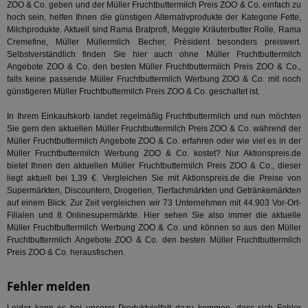
ZOO & Co. geben und der Müller Fruchtbuttermilch Preis ZOO & Co. einfach zu
PugT
1 Monat
Reg
PubMatic Inc.
hoch sein, helfen Ihnen die günstigen Alternativprodukte der Kategorie
Fette,
ID,
.pubmatic.com
Milchprodukte
. Aktuell sind Rama Bratprofi, Meggle Kräuterbutter Rolle, Rama
Ben
Cremefine, Müller Müllermilch Becher, Prèsident besonders preiswert.
wi
Bes
Selbstverständlich finden Sie hier auch ohne Müller Fruchtbuttermilch
ide
Angebote ZOO & Co. den besten Müller Fruchtbuttermilch Preis ZOO & Co.,
We
falls keine passende Müller Fruchtbuttermilch Werbung ZOO & Co. mit noch
ver
günstigeren Müller Fruchtbuttermilch Preis ZOO & Co. geschaltet ist.
ver
Anz
In Ihrem Einkaufskorb landet regelmäßig Fruchtbuttermilch und nun möchten
IDSYNC
1 Jahr
Die
Verizon
Sie gern den aktuellen Müller Fruchtbuttermilch Preis ZOO & Co. während der
Inf
Communications Inc.
der
Müller Fruchtbuttermilch Angebote ZOO & Co. erfahren oder wie viel es in der
.analytics.yahoo.com
Web
Müller Fruchtbuttermilch Werbung ZOO & Co. kostet? Nur Aktionspreis.de
Wer
bietet Ihnen den aktuellen Müller Fruchtbuttermilch Preis ZOO & Co., dieser
En
liegt aktuell bei 1,39 €. Vergleichen Sie mit Aktionspreis.de die Preise von
mög
Bes
Supermärkten, Discountern, Drogerien, Tierfachmärkten und Getränkemärkten
ges
auf einem Blick. Zur Zeit vergleichen wir 73 Unternehmen mit 44.903 Vor-Ort-
Filialen und 8 Onlinesupermärkte. Hier sehen Sie also immer die aktuelle
TestIfCookieP
1 Jahr 1
Die
Smart AdServer SAS
Müller Fruchtbuttermilch Werbung ZOO & Co. und können so aus den Müller
Monat
ve
.smartadserver.com
Wer
Fruchtbuttermilch Angebote ZOO & Co. den besten Müller Fruchtbuttermilch
Web
Preis ZOO & Co. herausfischen.
rel
KRTBCOOKIE_80
3 Monate
Die
PubMatic, Inc.
Fehler melden
We
.pubmatic.com
um 
Onl