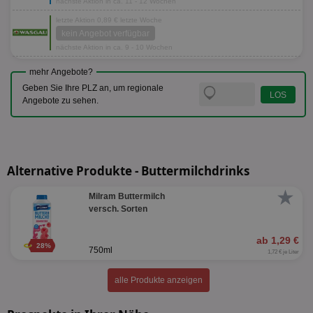
nächste Aktion in ca. 11 - 12 Wochen
letzte Aktion 0,89 € letzte Woche
kein Angebot verfügbar
nächste Aktion in ca. 9 - 10 Wochen
mehr Angebote?
Geben Sie Ihre PLZ an, um regionale
Angebote zu sehen.
Alternative Produkte - Buttermilchdrinks
★
Milram Buttermilch
versch. Sorten
ab 1,29 €
28%
750ml
1,72 € je Liter
alle Produkte anzeigen