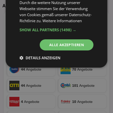
Durch die weitere Nutzung unserer
Angebote nächste Woche ab 10.08.2026
Webseite stimmen Sie der Verwendung
von Cookies gemäß unserer Datenschutz-
Richtlinie zu.
Weitere Informationen
4
Angebote
51
Angebote
SHOW ALL PARTNERS
(1498) →
22
Angebote
23
Angebote
ALLE AKZEPTIEREN
8
Angebote
8
Angebote
DETAILS ANZEIGEN
Unbedingt
Performance
44
Angebote
70
Angebote
erforderlich
44
Angebote
101
Angebote
Targeting
Funktionalität
4
Angebote
10
Angebote
Unklassifizierte