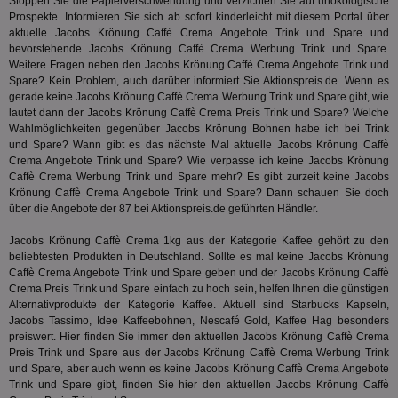
Stoppen Sie die Papierverschwendung und verzichten Sie auf unökologische
Website
wfivefivec
1 Jahr 1
Die
Roku Inc.
i
1 Jahr
OpenX
welche
Prospekte. Informieren Sie sich ab sofort kinderleicht mit diesem Portal über
Monat
Reg
.w55c.net
.openx.net
gelese
ber
aktuelle Jacobs Krönung Caffè Crema Angebote Trink und Spare und
We
bevorstehende Jacobs Krönung Caffè Crema Werbung Trink und Spare.
uid-bp-951
.ads.stickyadstv.com
2 Monate
fw_ts
.optinadserving.com
1 Jahr
Dieses
Weitere Fragen neben den Jacobs Krönung Caffè Crema Angebote Trink und
verwen
KADUSERCOOKIE
1 Jahr
Die
PubMatic Inc.
receive-
.criteo.com
1 Jahr
Effekti
Spare? Kein Problem, auch darüber informiert Sie Aktionspreis.de. Wenn es
Reg
.pubmatic.com
cookie-
Leistu
ber
gerade keine Jacobs Krönung Caffè Crema Werbung Trink und Spare gibt, wie
deprecation
Werbe
We
lautet dann der Jacobs Krönung Caffè Crema Preis Trink und Spare? Welche
zu ver
APC
.doubleclick.net
6 Monate
die auf
Wahlmöglichkeiten gegenüber Jacobs Krönung Bohnen habe ich bei Trink
A3
1 Jahr
Anz
Yahoo! Inc.
verbrac
und Spare? Wann gibt es das nächste Mal aktuelle Jacobs Krönung Caffè
Ya
.yahoo.com
Nutzer
Crema Angebote Trink und Spare? Wie verpasse ich keine Jacobs Krönung
wird, d
tt_viewer
12 Monate 4
Tea
Teads B.V.
Caffè Crema Werbung Trink und Spare mehr? Es gibt zurzeit keine Jacobs
bestim
Tage
Coo
.teads.tv
geklick
Krönung Caffè Crema Angebote Trink und Spare? Dann schauen Sie doch
auf
hilft be
über die Angebote der 87 bei Aktionspreis.de geführten Händler.
Web
Optimi
Vid
Anzei
per
und d
Jacobs Krönung Caffè Crema 1kg aus der Kategorie
Kaffee
gehört zu den
Verstä
beliebtesten Produkten in Deutschland. Sollte es mal keine Jacobs Krönung
adx_ts
1 Jahr
Die
ORTEC B.V.
Nutzer
Caffè Crema Angebote Trink und Spare geben und der Jacobs Krönung Caffè
sic
.optinadserving.com
Wer
Crema Preis Trink und Spare einfach zu hoch sein, helfen Ihnen die günstigen
pi
1 Tag
Dieses 
TradeTracker
Web
der Er
.pubmatic.com
Alternativprodukte der Kategorie
Kaffee
. Aktuell sind Starbucks Kapseln,
Inform
Jacobs Tassimo, Idee Kaffeebohnen, Nescafé Gold, Kaffee Hag besonders
digitalAudience
1 Jahr
Dig
Social Audience B.V.
das Nu
Coo
preiswert. Hier finden Sie immer den aktuellen Jacobs Krönung Caffè Crema
.target.digitalaudience.io
auf Web
dig
Preis Trink und Spare aus der Jacobs Krönung Caffè Crema Werbung Trink
verfolg
Onl
Besuch
und Spare, aber auch wenn es keine Jacobs Krönung Caffè Crema Angebote
Er
Geräte
Trink und Spare gibt, finden Sie hier den aktuellen Jacobs Krönung Caffè
zu 
Market