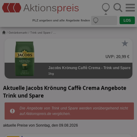
PLZ angeben und alle Angebote finden
/
Getränkemarkt
/
Trink und Spare
/ ...
★
UVP: 20,99 €
Jacobs Krönung Caffè Crema - Trink und Spare
1kg
Aktuelle Jacobs Krönung Caffè Crema Angebote
Trink und Spare
Die Angebote von Trink und Spare werden vorübergehend nicht
auf Aktionspreis.de verglichen.
aktuelle Preise von Sonntag, den 09.08.2026