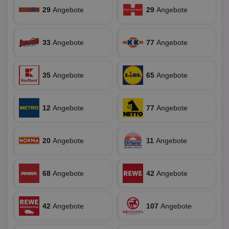
29
Angebote
29
Angebote
33
Angebote
77
Angebote
Unbedingt erforderlich
Performance
35
Angebote
65
Angebote
Targeting
Funktionalität
Unklassifizierte
Unbedingt erforderliche Cookies ermöglichen
12
Angebote
77
Angebote
wesentliche Kernfunktionen der Website wie die
Benutzeranmeldung und die Kontoverwaltung.
Ohne die unbedingt erforderlichen Cookies kann die
Website nicht ordnungsgemäß verwendet werden.
20
Angebote
11
Angebote
Name
Provider
/
Domäne
Ablaufdatum
Be
identifier
aktionspreis.de
1 Jahr
Log
68
Angebote
42
Angebote
securitytoken
aktionspreis.de
1 Jahr
Log
PHPSESSID
Session
Coo
PHP.net
An
www.aktionspreis.de
42
Angebote
107
Angebote
wir
Spr
ein