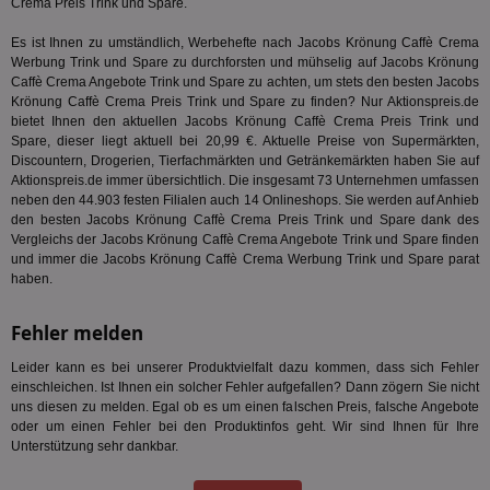
Crema Preis Trink und Spare.
tuuid
.360yield.com
3 Monate
Die
_ga
1 Jahr 1
Dieser
Google LLC
hau
Monat
ist mit
.aktionspreis.de
Es ist Ihnen zu umständlich, Werbehefte nach Jacobs Krönung Caffè Crema
bid
Univers
Werbung Trink und Spare zu durchforsten und mühselig auf Jacobs Krönung
Wer
verknüp
Web
Caffè Crema Angebote Trink und Spare zu achten, um stets den besten Jacobs
eine wi
rel
Aktuali
Krönung Caffè Crema Preis Trink und Spare zu finden? Nur Aktionspreis.de
am häu
bietet Ihnen den aktuellen Jacobs Krönung Caffè Crema Preis Trink und
viewer
1 Jahr
Wir
ORTEC B.V.
verwen
ve
Spare, dieser liegt aktuell bei 20,99 €. Aktuelle Preise von Supermärkten,
.optinadserving.com
Analys
Bes
Google
Discountern, Drogerien, Tierfachmärkten und Getränkemärkten haben Sie auf
Inf
Cookie
Aktionspreis.de immer übersichtlich. Die insgesamt 73 Unternehmen umfassen
un
verwen
neben den 44.903 festen Filialen auch 14 Onlineshops. Sie werden auf Anhieb
zu 
eindeu
den besten Jacobs Krönung Caffè Crema Preis Trink und Spare dank des
zu unt
tuuid_lu
.360yield.com
3 Monate
Ent
indem e
Vergleichs der Jacobs Krönung Caffè Crema Angebote Trink und Spare finden
Bes
generi
und immer die Jacobs Krönung Caffè Crema Werbung Trink und Spare parat
Bid
als Cli
haben.
Bes
zugewi
Web
ist in j
kan
Seiten
Bid
Fehler melden
auf ein
We
enthal
sic
zur Be
Leider kann es bei unserer Produktvielfalt dazu kommen, dass sich Fehler
Bes
Besuche
Anz
einschleichen. Ist Ihnen ein solcher Fehler aufgefallen? Dann zögern Sie nicht
und
sie
Kampa
uns diesen zu melden. Egal ob es um einen falschen Preis, falsche Angebote
für die 
oder um einen Fehler bei den Produktinfos geht. Wir sind Ihnen für Ihre
TDCPM
1 Jahr
Die
The Trade Desk Inc.
Analys
Unterstützung sehr dankbar.
Inf
.adsrvr.org
verwen
der
Web