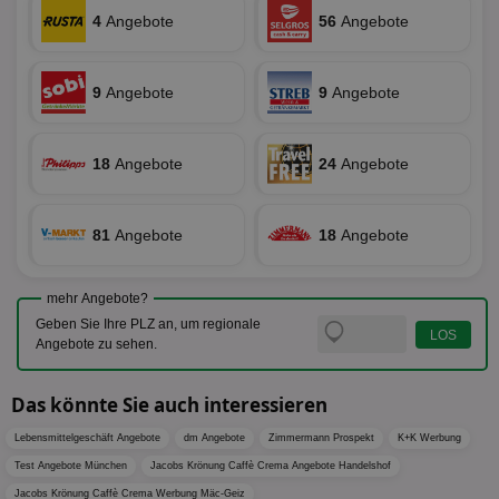
die
Ben
4
Angebote
56
Angebote
ver
Nor
sic
gen
9
Angebote
9
Angebote
und
ver
die
gut
die
18
Angebote
24
Angebote
Anm
Ben
Sei
81
Angebote
18
Angebote
CookieScriptConsent
1 Monat
Die
CookieScript
Coo
www.aktionspreis.de
ver
Ein
mehr Angebote?
für
spe
Geben Sie Ihre PLZ an, um regionale
Ban
Angebote zu sehen.
Scr
or
fun
Das könnte Sie auch interessieren
Lebensmittelgeschäft Angebote
dm Angebote
Zimmermann Prospekt
K+K Werbung
Test Angebote München
Jacobs Krönung Caffè Crema Angebote Handelshof
Name
Provider
Provider
/
Domäne
/
Ablaufdatum
Beschre
Name
Ablaufdatum
Beschreib
Jacobs Krönung Caffè Crema Werbung Mäc-Geiz
Domäne