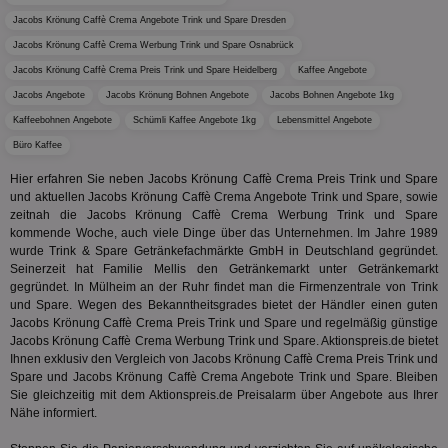
uid-bp-159
StickyADS.tv
2 Monate
Name
Provider
/
Domäne
Ablaufdatum
Beschr
Jacobs Krönung Caffè Crema Angebote Trink und Spare Dresden
.ads.stickyadstv.com
chkChromeAb67Sec
.pubmatic.com
3 Monate
Dieses Coo
wahrschei
_ga_BZ0Z3NWXX5
.aktionspreis.de
1 Jahr 1
Dieses
Name
Provider
/
Domäne
Ablaufdatum
Be
Jacobs Krönung Caffè Crema Werbung Trink und Spare Osnabrück
SyncRTB4
.pubmatic.com
3 Monate
um versch
Monat
von Go
Funktione
Analyti
Jacobs Krönung Caffè Crema Preis Trink und Spare Heidelberg
Kaffee Angebote
UserID1
2 Monate 29
Die
ADITION technologies
XANDR_PANID
3 Monate
Funktional
Xandr Inc.
um de
Tage
ve
AG
Jacobs Angebote
Jacobs Krönung Bohnen Angebote
Jacobs Bohnen Angebote 1kg
Chrome-Br
.adnxs.com
Sitzung
Inf
.adfarm1.adition.com
testen, u
beizub
Bes
Kaffeebohnen Angebote
Schümli Kaffee Angebote 1kg
Lebensmittel Angebote
Benutzere
C
1 Monat 1
Adform
Sicherhei
Tag
da_ts
.adform.net
.optinadserving.com
1 Jahr
Dieses
tuuid_lu
.creative-serving.com
12 Monate
Ent
Büro Kaffee
verbessern
verwen
Bes
spezifisch
Datum 
ar_debug
.googleadservices.com
3 Monate
Bid
Hier erfahren Sie neben Jacobs Krönung Caffè Crema Preis Trink und Spare
mit A/B-Te
Uhrzei
Bes
Sicherheit
und aktuellen Jacobs Krönung Caffè Crema Angebote Trink und Spare, sowie
des Nut
receive-
.doubleclick.net
6 Monate
Web
die einziga
Websit
cookie-
zeitnah die Jacobs Krönung Caffè Crema Werbung Trink und Spare
kan
Chrome-B
verfol
deprecation
Bid
kommende Woche, auch viele Dinge über das Unternehmen. Im Jahre 1989
Umgebung
Nutzer
We
wurde Trink & Spare Getränkefachmärkte GmbH in Deutschland gegründet.
verste
__gpi
.aktionspreis.de
1 Jahr
sic
Leistu
Seinerzeit hat Familie Mellis den Getränkemarkt unter Getränkemarkt
Bes
zu verb
uid-bp-892
.ads.stickyadstv.com
2 Monate
Anz
gegründet. In Mülheim an der Ruhr findet man die Firmenzentrale von Trink
sie
und Spare. Wegen des Bekanntheitsgrades bietet der Händler einen guten
c
.creative-
12 Monate
Dieses
receive-
.adnxs.com
1 Jahr 1
Jacobs Krönung Caffè Crema Preis Trink und Spare und regelmäßig günstige
serving.com
verwen
uid-bp-26913
cookie-
.ads.stickyadstv.com
Monat
1 Monat
Die
Häufig
Jacobs Krönung Caffè Crema Werbung Trink und Spare. Aktionspreis.de bietet
deprecation
ve
Besuch
Nut
Ihnen exklusiv den Vergleich von Jacobs Krönung Caffè Crema Preis Trink und
identif
ver
__eoi
.aktionspreis.de
6 Monate
Spare und Jacobs Krönung Caffè Crema Angebote Trink und Spare. Bleiben
wie de
auf
Sie gleichzeitig mit dem Aktionspreis.de Preisalarm über Angebote aus Ihrer
die Web
ko
uid-bp-717
.ads.stickyadstv.com
1 Monat
Es erfa
Nähe informiert.
Nut
über d
Wer
uid-bp-23329
.ads.stickyadstv.com
2 Monate
des Nut