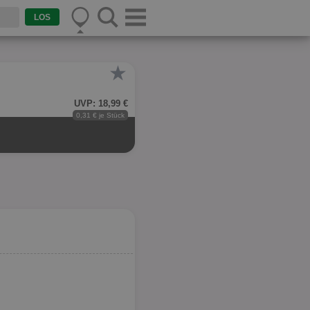
★
UVP: 18,99 €
0,31 € je Stück