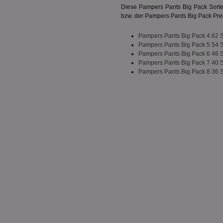
PHPSESSID
Diese Pampers Pants Big Pack Sorten
bzw. der Pampers Pants Big Pack Preis
Pampers Pants Big Pack 4 62 
Pampers Pants Big Pack 5 54 
Pampers Pants Big Pack 6 46 
Pampers Pants Big Pack 7 40 
CookieScriptConse
Pampers Pants Big Pack 8 36 
Name
Name
Name
Name
_ga_BZ0Z3NWXX5
uid-bp-159
UserID1
chkChromeAb67Se
da_ts
SyncRTB4
XANDR_PANID
tuuid_lu
c
C
uid-bp-26913
ar_debug