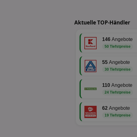
fw_ts
receive-cookie-dep
__gpi
wfivefivec
Aktuelle TOP-Händler
uid-bp-892
KADUSERCOOKIE
receive-cookie-dep
pi
146
Angebote
__eoi
50 Tiefstpreise
A3
uid-bp-717
_ga
tt_viewer
uid-bp-23329
55
Angebote
30 Tiefstpreise
i
adx_ts
uid-bp-951
110
Angebote
digitalAudience
receive-cookie-dep
24 Tiefstpreise
APC
62
Angebote
tuuid
19 Tiefstpreise
viewer