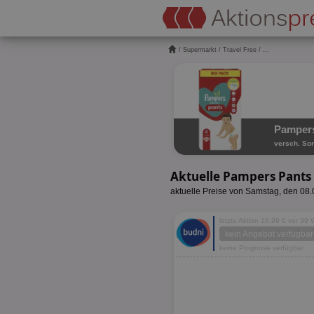
/
Supermarkt
/
Travel Free
/ ...
Pampers
versch. Sor
Aktuelle Pampers Pants 
aktuelle Preise von Samstag, den 08
letzte Aktion 16,99 € vor 39
kein Angebot verfügbar
keine Prognose verfügbar