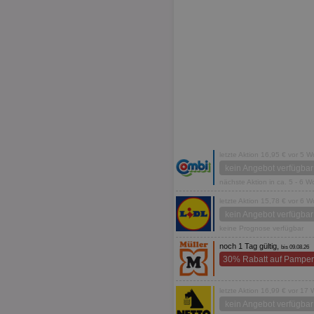
letzte Aktion 16,95 € vor 5 
kein Angebot verfügbar
nächste Aktion in ca. 5 - 6 
letzte Aktion 15,78 € vor 6 
kein Angebot verfügbar
keine Prognose verfügbar
noch 1 Tag gültig,
bis 09.08.26
30% Rabatt auf Pamper
letzte Aktion 16,99 € vor 17
kein Angebot verfügbar