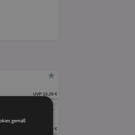
★
UVP 10,29 €
0,38 € je Stück
★
ookies gemäß
UVP 6,79 €
0,03 € je Stück