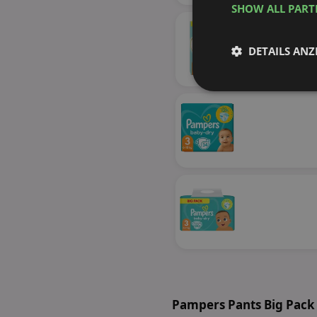
SHOW ALL PAR
DETAILS ANZ
Unbedingt
erforderlich
Unbed
Unbedingt erforderli
Kontoverwaltung. Oh
Name
identifier
Pampers Pants Big Pack
securitytoken