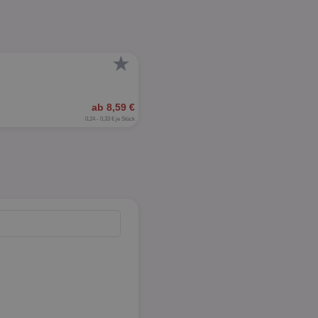
★
ab 8,59 €
0,24 - 0,33 € je Stück