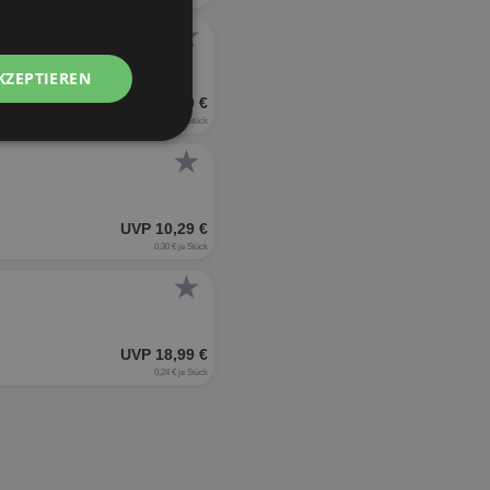
★
KZEPTIEREN
UVP 18,99 €
0,28 € je Stück
Unklassifizierte
★
UVP 10,29 €
0,30 € je Stück
★
zierte
UVP 18,99 €
meldung und die
wendet werden.
0,24 € je Stück