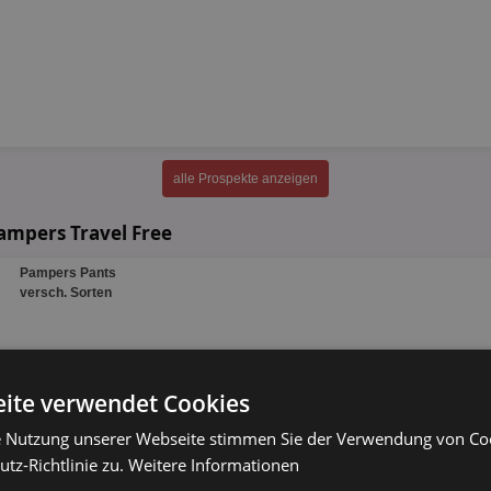
alle Prospekte anzeigen
ampers Travel Free
Pampers Pants
versch. Sorten
15 - 27 Stück
ite verwendet Cookies
Pampers Feuchtücher
versch. Sorten
e Nutzung unserer Webseite stimmen Sie der Verwendung von C
tz-Richtlinie zu.
Weitere Informationen
5 x 52 Stück