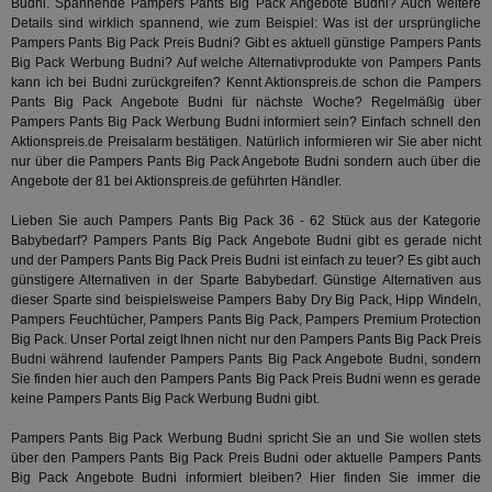
Web
Budni. Spannende Pampers Pants Big Pack Angebote Budni? Auch weitere
eine wi
rel
Aktuali
Details sind wirklich spannend, wie zum Beispiel: Was ist der ursprüngliche
am häu
Pampers Pants Big Pack Preis Budni? Gibt es aktuell günstige Pampers Pants
viewer
1 Jahr
Wir
ORTEC B.V.
verwen
Big Pack Werbung Budni? Auf welche Alternativprodukte von Pampers Pants
ve
.optinadserving.com
Analys
Bes
kann ich bei Budni zurückgreifen? Kennt Aktionspreis.de schon die Pampers
Google
Inf
Cookie
Pants Big Pack Angebote Budni für nächste Woche? Regelmäßig über
un
verwen
Pampers Pants Big Pack Werbung Budni informiert sein? Einfach schnell den
zu 
eindeu
Aktionspreis.de Preisalarm bestätigen. Natürlich informieren wir Sie aber nicht
zu unt
tuuid_lu
.360yield.com
3 Monate
Ent
indem e
nur über die Pampers Pants Big Pack Angebote Budni sondern auch über die
Bes
generi
Angebote der 81 bei Aktionspreis.de geführten Händler.
Bid
als Cli
Bes
zugewi
Web
Lieben Sie auch Pampers Pants Big Pack 36 - 62 Stück aus der Kategorie
ist in j
kan
Seiten
Babybedarf
? Pampers Pants Big Pack Angebote Budni gibt es gerade nicht
Bid
auf ein
und der Pampers Pants Big Pack Preis Budni ist einfach zu teuer? Es gibt auch
We
enthal
sic
günstigere Alternativen in der Sparte
Babybedarf
. Günstige Alternativen aus
zur Be
Bes
Besuche
dieser Sparte sind beispielsweise Pampers Baby Dry Big Pack, Hipp Windeln,
Anz
und
Pampers Feuchtücher, Pampers Pants Big Pack, Pampers Premium Protection
sie
Kampa
Big Pack. Unser Portal zeigt Ihnen nicht nur den Pampers Pants Big Pack Preis
für die 
TDCPM
1 Jahr
Die
The Trade Desk Inc.
Budni während laufender Pampers Pants Big Pack Angebote Budni, sondern
Analys
Inf
.adsrvr.org
verwen
Sie finden hier auch den Pampers Pants Big Pack Preis Budni wenn es gerade
der
keine Pampers Pants Big Pack Werbung Budni gibt.
Web
Wer
En
Pampers Pants Big Pack Werbung Budni spricht Sie an und Sie wollen stets
mög
über den Pampers Pants Big Pack Preis Budni oder aktuelle Pampers Pants
Bes
Big Pack Angebote Budni informiert bleiben? Hier finden Sie immer die
ges