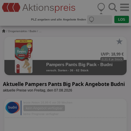
PLZ angeben und alle Angebote finden
/
Drogeriemärkte
/
Budni
/ ...
★
UVP: 18,99 €
0,31 € je Stück
Pampers Pants Big Pack - Budni
versch. Sorten - 36 - 62 Stück
Aktuelle Pampers Pants Big Pack Angebote Budni
aktuelle Preise von Freitag, den 07.08.2026
letzte Aktion 16,99 € vor 39 Wochen
kein Angebot verfügbar
keine Prognose verfügbar