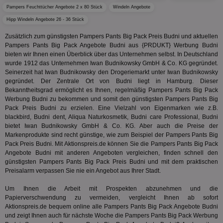
verwen
KADUSERCOOKIE
1 Jahr
Die
PubMatic Inc.
receive-
.criteo.com
1 Jahr
Pampers Feuchttücher Angebote 2 x 80 Stück
Windeln Angebote
Effekti
Reg
.pubmatic.com
cookie-
Leistu
ber
Hipp Windeln Angebote 26 - 36 Stück
deprecation
Werbe
We
zu ver
APC
.doubleclick.net
6 Monate
Zusätzlich zum günstigsten Pampers Pants Big Pack Preis Budni und aktuellen
die auf
A3
1 Jahr
Anz
Yahoo! Inc.
verbrac
Pampers Pants Big Pack Angebote Budni aus {PRDUKT} Werbung Budni
Ya
.yahoo.com
Nutzer
bieten wir Ihnen einen Überblick über das Unternehmen selbst. In Deutschland
wird, d
tt_viewer
12 Monate 4
Tea
Teads B.V.
wurde 1912 das Unternehmen Iwan Budnikowsky GmbH & Co. KG gegründet.
bestim
Tage
Coo
.teads.tv
geklick
Seinerzeit hat Iwan Budnikowsky den Drogeriemarkt unter Iwan Budnikowsky
auf
hilft be
gegründet. Der Zentrale Ort von Budni liegt in Hamburg. Dieser
Web
Optimi
Vid
Bekanntheitsgrad ermöglicht es Ihnen, regelmäßig Pampers Pants Big Pack
Anzei
per
Werbung Budni zu bekommen und somit den günstigsten Pampers Pants Big
und d
Verstä
Pack Preis Budni zu erzielen. Eine Vielzahl von Eigenmarken wie z.B.
adx_ts
1 Jahr
Die
ORTEC B.V.
Nutzer
blackbird, Budni dent, Aliqua Naturkosmetik, Budni care Professional, Budni
sic
.optinadserving.com
Wer
bietet Iwan Budnikowsky GmbH & Co. KG. Aber auch die Preise der
pi
1 Tag
Dieses 
TradeTracker
Web
der Er
Markenprodukte sind recht günstige, wie zum Beispiel der Pampers Pants Big
.pubmatic.com
Inform
Pack Preis Budni. Mit Aktionspreis.de können Sie die Pampers Pants Big Pack
digitalAudience
1 Jahr
Dig
Social Audience B.V.
das Nu
Angebote Budni mit anderen Angeboten vergleichen, finden schnell den
Coo
.target.digitalaudience.io
auf Web
dig
günstigsten Pampers Pants Big Pack Preis Budni und mit dem praktischen
verfolg
Onl
Besuch
Preisalarm verpassen Sie nie ein Angebot aus Ihrer Stadt.
Er
Geräte
zu 
Market
Um Ihnen die Arbeit mit Prospekten abzunehmen und die
tuuid
.360yield.com
3 Monate
Die
Papierverschwendung zu vermeiden, vergleicht Ihnen ab sofort
_ga
1 Jahr 1
Dieser
Google LLC
hau
Monat
ist mit
.aktionspreis.de
Aktionspreis.de bequem online alle Pampers Pants Big Pack Angebote Budni
bid
Univers
und zeigt Ihnen auch für nächste Woche die Pampers Pants Big Pack Werbung
Wer
verknüp