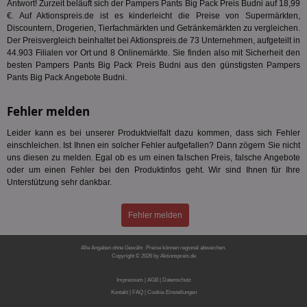
Antwort! Zurzeit beläuft sich der Pampers Pants Big Pack Preis Budni auf 18,99
uid-bp-36033
.ads.stickyadstv.com
2 Monate
Die
€. Auf Aktionspreis.de ist es kinderleicht die Preise von Supermärkten,
Nut
Discountern, Drogerien, Tierfachmärkten und Getränkemärkten zu vergleichen.
Int
Der Preisvergleich beinhaltet bei Aktionspreis.de 73 Unternehmen, aufgeteilt in
Web
ab,
44.903 Filialen vor Ort und 8 Onlinemärkte. Sie finden also mit Sicherheit den
Wer
besten Pampers Pants Big Pack Preis Budni aus den günstigsten Pampers
dem
Pants Big Pack Angebote Budni.
Prä
lie
Fehler melden
3pi
3 Monate
Leg
ID5 Technology Ltd
den
.id5-sync.com
We
Leider kann es bei unserer Produktvielfalt dazu kommen, dass sich Fehler
Dri
einschleichen. Ist Ihnen ein solcher Fehler aufgefallen? Dann zögern Sie nicht
Bes
We
uns diesen zu melden. Egal ob es um einen falschen Preis, falsche Angebote
kön
oder um einen Fehler bei den Produktinfos geht. Wir sind Ihnen für Ihre
Ser
Unterstützung sehr dankbar.
Hub
ber
Wer
ge
Fehler melden
PugT
1 Monat
Reg
PubMatic Inc.
ID,
.pubmatic.com
Alle Angaben ohne Gewähr. Preise können regional abweichen.
Ben
Copyright © 2026 by Aktionspreis.de
wi
Produkt-ID: 1704
Bes
Impressum
|
AGB
|
Datenschutz
ide
We
Kontakt
|
FAQ
|
Cookie-Einstellungen
ver