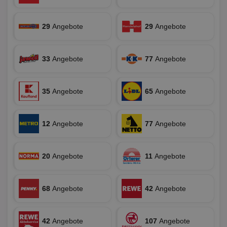
ver
Nor
sic
gen
29
Angebote
29
Angebote
und
ver
die
gut
33
Angebote
77
Angebote
die
Anm
Ben
Sei
35
Angebote
65
Angebote
CookieScriptConsent
1 Monat
Die
CookieScript
Coo
www.aktionspreis.de
ver
Ein
12
Angebote
77
Angebote
für
spe
Ban
Scr
or
20
Angebote
11
Angebote
fun
68
Angebote
42
Angebote
Name
Provider
Provider
/
Domäne
/
Ablaufdatum
Beschre
Name
Ablaufdatum
Beschreib
Domäne
42
Angebote
107
Angebote
uid-bp-159
StickyADS.tv
2 Monate
Name
Provider
/
Domäne
Ablaufdatum
Beschr