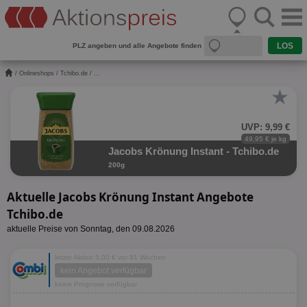
PLZ angeben und alle Angebote finden
/
Onlineshops
/
Tchibo.de
/ ...
★
UVP: 9,99 €
49,95 € je kg
Jacobs Krönung Instant - Tchibo.de
200g
Aktuelle Jacobs Krönung Instant Angebote
Tchibo.de
aktuelle Preise von Sonntag, den 09.08.2026
letzte Aktion 5,00 € vor 91 Wochen
kein Angebot verfügbar
keine Prognose verfügbar