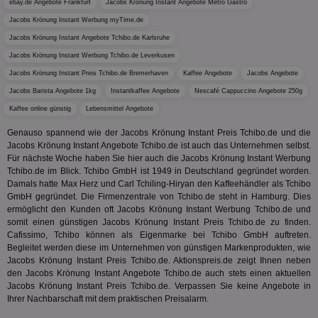
Monat
Reg
.w55c.net
.openx.net
ebay.de Angebote Frankfurt
Jacobs Krönung Instant Angebote Metro Gastro
gelese
ber
We
Jacobs Krönung Instant Werbung myTime.de
uid-bp-951
.ads.stickyadstv.com
2 Monate
fw_ts
.optinadserving.com
1 Jahr
Dieses
verwen
Jacobs Krönung Instant Angebote Tchibo.de Karlsruhe
KADUSERCOOKIE
1 Jahr
Die
PubMatic Inc.
receive-
.criteo.com
1 Jahr
Effekti
Reg
.pubmatic.com
cookie-
Leistu
Jacobs Krönung Instant Werbung Tchibo.de Leverkusen
ber
deprecation
Werbe
We
Jacobs Krönung Instant Preis Tchibo.de Bremerhaven
Kaffee Angebote
Jacobs Angebote
zu ver
APC
.doubleclick.net
6 Monate
die auf
A3
1 Jahr
Anz
Yahoo! Inc.
Jacobs Barista Angebote 1kg
Instantkaffee Angebote
Nescafé Cappuccino Angebote 250g
verbrac
Ya
.yahoo.com
Nutzer
Kaffee online günstig
Lebensmittel Angebote
wird, d
tt_viewer
12 Monate 4
Tea
Teads B.V.
bestim
Tage
Coo
.teads.tv
Genauso spannend wie der Jacobs Krönung Instant Preis Tchibo.de und die
geklick
auf
Jacobs Krönung Instant Angebote Tchibo.de ist auch das Unternehmen selbst.
hilft be
Web
Optimi
Für nächste Woche haben Sie hier auch die Jacobs Krönung Instant Werbung
Vid
Anzei
Tchibo.de im Blick. Tchibo GmbH ist 1949 in Deutschland gegründet worden.
per
und d
Damals hatte Max Herz und Carl Tchiling-Hiryan den Kaffeehändler als Tchibo
Verstä
adx_ts
1 Jahr
Die
ORTEC B.V.
Nutzer
GmbH gegründet. Die Firmenzentrale von Tchibo.de steht in Hamburg. Dies
sic
.optinadserving.com
ermöglicht den Kunden oft Jacobs Krönung Instant Werbung Tchibo.de und
Wer
pi
1 Tag
Dieses 
TradeTracker
Web
somit einen günstigen Jacobs Krönung Instant Preis Tchibo.de zu finden.
der Er
.pubmatic.com
Cafissimo, Tchibo können als Eigenmarke bei Tchibo GmbH auftreten.
Inform
digitalAudience
1 Jahr
Dig
Social Audience B.V.
das Nu
Begleitet werden diese im Unternehmen von günstigen Markenprodukten, wie
Coo
.target.digitalaudience.io
auf Web
Jacobs Krönung Instant Preis Tchibo.de. Aktionspreis.de zeigt Ihnen neben
dig
verfolg
Onl
den Jacobs Krönung Instant Angebote Tchibo.de auch stets einen aktuellen
Besuch
Er
Geräte
Jacobs Krönung Instant Preis Tchibo.de. Verpassen Sie keine Angebote in
zu 
Market
Ihrer Nachbarschaft mit dem praktischen Preisalarm.
tuuid
.360yield.com
3 Monate
Die
_ga
1 Jahr 1
Dieser
Google LLC