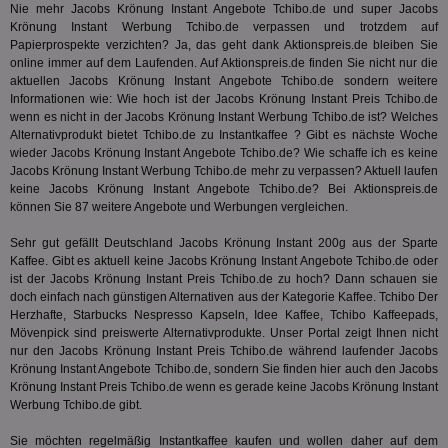
hau
Nie mehr Jacobs Krönung Instant Angebote Tchibo.de und super Jacobs
Monat
ist mit
.aktionspreis.de
bid
Univers
Krönung Instant Werbung Tchibo.de verpassen und trotzdem auf
Wer
verknüp
Papierprospekte verzichten? Ja, das geht dank Aktionspreis.de bleiben Sie
Web
eine wi
rel
online immer auf dem Laufenden. Auf Aktionspreis.de finden Sie nicht nur die
Aktuali
aktuellen Jacobs Krönung Instant Angebote Tchibo.de sondern weitere
am häu
viewer
1 Jahr
Wir
ORTEC B.V.
verwen
Informationen wie: Wie hoch ist der Jacobs Krönung Instant Preis Tchibo.de
ve
.optinadserving.com
Analys
wenn es nicht in der Jacobs Krönung Instant Werbung Tchibo.de ist? Welches
Bes
Google
Inf
Alternativprodukt bietet Tchibo.de zu Instantkaffee ? Gibt es nächste Woche
Cookie
un
verwen
wieder Jacobs Krönung Instant Angebote Tchibo.de? Wie schaffe ich es keine
zu 
eindeu
Jacobs Krönung Instant Werbung Tchibo.de mehr zu verpassen? Aktuell laufen
zu unt
keine Jacobs Krönung Instant Angebote Tchibo.de? Bei Aktionspreis.de
tuuid_lu
.360yield.com
3 Monate
Ent
indem e
Bes
können Sie 87 weitere Angebote und Werbungen vergleichen.
generi
Bid
als Cli
Bes
zugewi
Sehr gut gefällt Deutschland Jacobs Krönung Instant 200g aus der Sparte
Web
ist in j
kan
Kaffee
. Gibt es aktuell keine Jacobs Krönung Instant Angebote Tchibo.de oder
Seiten
Bid
auf ein
ist der Jacobs Krönung Instant Preis Tchibo.de zu hoch? Dann schauen sie
We
enthal
doch einfach nach günstigen Alternativen aus der Kategorie
Kaffee
. Tchibo Der
sic
zur Be
Herzhafte, Starbucks Nespresso Kapseln, Idee Kaffee, Tchibo Kaffeepads,
Bes
Besuche
Anz
Mövenpick sind preiswerte Alternativprodukte. Unser Portal zeigt Ihnen nicht
und
sie
Kampa
nur den Jacobs Krönung Instant Preis Tchibo.de während laufender Jacobs
für die 
Krönung Instant Angebote Tchibo.de, sondern Sie finden hier auch den Jacobs
TDCPM
1 Jahr
Die
The Trade Desk Inc.
Analys
Krönung Instant Preis Tchibo.de wenn es gerade keine Jacobs Krönung Instant
Inf
.adsrvr.org
verwen
der
Werbung Tchibo.de gibt.
Web
Wer
Sie möchten regelmäßig Instantkaffee kaufen und wollen daher auf dem
En