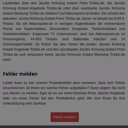
mög
Laufenden über den Jacobs Krönung Instant Preis Tchibo.de, die Jacobs
Bes
Krönung Instant Angebote Tchibo.de oder über eventuelle Jacobs Krönung
ges
Instant Werbung Tchibo.de bleiben? Auf Aktionspreis.de finden Sie schnell den
aktuellen Jacobs Krönung Instant Preis Tchibo.de, dieser ist aktuell bei 9,99 €.
uid-bp-36033
.ads.stickyadstv.com
2 Monate
Die
Nut
Finden Sie mit Aktionspreis.de in wenigen Augenblicken die momentanen
Int
Preise von Supermärkten, Discountern, Drogerien, Tierfachmärkten und
Web
Getränkemärkten. Insgesamt 73 Unternehmen sind bei Aktionspreis.de im
ab,
Wer
Preisvergleich, 44.903 Filialen sind Stationäre Händler und 14
dem
Onlinesupermärkte. So finden Sie also immer die besten Jacobs Krönung
Prä
Instant Angebote Tchibo.de und den günstigsten Jacobs Krönung Instant Preis
lie
Tchibo.de und verpassen keine Jacobs Krönung Instant Werbung Tchibo.de
3pi
3 Monate
Leg
ID5 Technology Ltd
mehr.
den
.id5-sync.com
We
Dri
Fehler melden
Bes
We
Leider kann es bei unserer Produktvielfalt dazu kommen, dass sich Fehler
kön
Ser
einschleichen. Ist Ihnen ein solcher Fehler aufgefallen? Dann zögern Sie nicht
Hub
uns diesen zu melden. Egal ob es um einen falschen Preis, falsche Angebote
ber
oder um einen Fehler bei den Produktinfos geht. Wir sind Ihnen für Ihre
Wer
ge
Unterstützung sehr dankbar.
PugT
1 Monat
Reg
PubMatic Inc.
ID,
.pubmatic.com
Fehler melden
Ben
wi
Bes