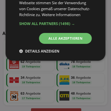
Webseite stimmen Sie der Verwendung
von Cookies gemäß unserer Datenschutz-
Richtlinie zu.
Weitere Informationen
SHOW ALL PARTNERS
(1498) →
Aktuelle TOP-Händler
ALLE AKZEPTIEREN
147
Angebote
73
Angebote
DETAILS ANZEIGEN
50 Tiefstpreise
25 Tiefstpreise
Unbedingt
Performance
62
Angebote
78
Angebote
erforderlich
19 Tiefstpreise
18 Tiefstpreise
34
Angebote
36
Angebote
18 Tiefstpreise
18 Tiefstpreise
Targeting
Funktionalität
63
Angebote
48
Angebote
17 Tiefstpreise
13 Tiefstpreise
Unklassifizierte