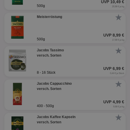
UVP 10,49 €
500g
20,98 € je kg
★
Meisterröstung
UVP 8,99 €
500g
17,98 € je kg
★
Jacobs Tassimo
versch. Sorten
UVP 6,99 €
8 - 16 Stück
0,44 € je Stück
★
Jacobs Cappucchino
versch. Sorten
UVP 4,99 €
400 - 500g
9,98 € je kg
★
Jacobs Kaffee Kapseln
versch. Sorten