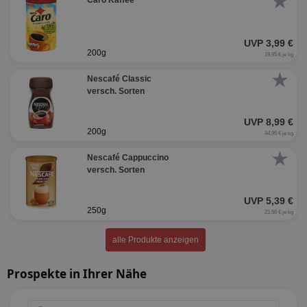
★
Caro Kaffee
UVP 3,99 €
200g
19,95 € je kg
★
Nescafé Classic
versch. Sorten
UVP 8,99 €
200g
44,95 € je kg
★
Nescafé Cappuccino
versch. Sorten
UVP 5,39 €
250g
21,56 € je kg
alle Produkte anzeigen
Prospekte in Ihrer Nähe