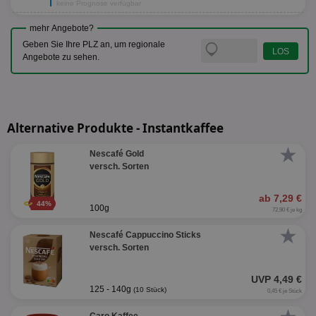
keine Prognose verfügbar
mehr Angebote?
Geben Sie Ihre PLZ an, um regionale
Angebote zu sehen.
Alternative Produkte - Instantkaffee
★
Nescafé Gold
versch. Sorten
ab 7,29 €
44%
100g
72,90 € je kg
★
Nescafé Cappuccino Sticks
versch. Sorten
UVP 4,49 €
125 - 140g
(10 Stück)
0,45 € je Stück