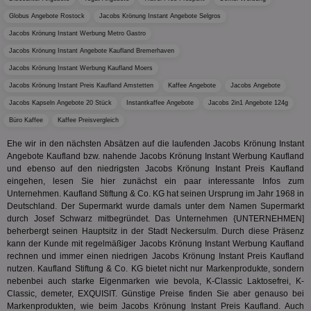
Geräte
zu 
Market
Globus Angebote Rostock
Jacobs Krönung Instant Angebote Selgros
tuuid
.360yield.com
3 Monate
Die
_ga
1 Jahr 1
Dieser
Google LLC
Jacobs Krönung Instant Werbung Metro Gastro
hau
Monat
ist mit
.aktionspreis.de
bid
Univers
Jacobs Krönung Instant Angebote Kaufland Bremerhaven
Wer
verknüp
Web
eine wi
Jacobs Krönung Instant Werbung Kaufland Moers
rel
Aktuali
Jacobs Krönung Instant Preis Kaufland Amstetten
Kaffee Angebote
Jacobs Angebote
am häu
viewer
1 Jahr
Wir
ORTEC B.V.
verwen
Jacobs Kapseln Angebote 20 Stück
Instantkaffee Angebote
Jacobs 2in1 Angebote 124g
ve
.optinadserving.com
Analys
Bes
Google
Büro Kaffee
Kaffee Preisvergleich
Inf
Cookie
un
verwen
Ehe wir in den nächsten Absätzen auf die laufenden Jacobs Krönung Instant
zu 
eindeu
Angebote Kaufland bzw. nahende Jacobs Krönung Instant Werbung Kaufland
zu unt
tuuid_lu
.360yield.com
3 Monate
Ent
indem e
und ebenso auf den niedrigsten Jacobs Krönung Instant Preis Kaufland
Bes
generi
eingehen, lesen Sie hier zunächst ein paar interessante Infos zum
Bid
als Cli
Bes
Unternehmen. Kaufland Stiftung & Co. KG hat seinen Ursprung im Jahr 1968 in
zugewi
Web
ist in j
Deutschland. Der Supermarkt wurde damals unter dem Namen Supermarkt
kan
Seiten
durch Josef Schwarz mitbegründet. Das Unternehmen {UNTERNEHMEN]
Bid
auf ein
beherbergt seinen Hauptsitz in der Stadt Neckersulm. Durch diese Präsenz
We
enthal
sic
kann der Kunde mit regelmäßiger Jacobs Krönung Instant Werbung Kaufland
zur Be
Bes
Besuche
rechnen und immer einen niedrigen Jacobs Krönung Instant Preis Kaufland
Anz
und
nutzen. Kaufland Stiftung & Co. KG bietet nicht nur Markenprodukte, sondern
sie
Kampa
nebenbei auch starke Eigenmarken wie bevola, K-Classic Laktosefrei, K-
für die 
TDCPM
1 Jahr
Die
The Trade Desk Inc.
Analys
Classic, demeter, EXQUISIT. Günstige Preise finden Sie aber genauso bei
Inf
.adsrvr.org
verwen
Markenprodukten, wie beim Jacobs Krönung Instant Preis Kaufland. Auch