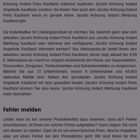
ID,
.pubmatic.com
Krönung Instant Preis Kaufland während laufender Jacobs Krönung Instant
Ben
wi
Angebote Kaufland, sondern Sie finden hier auch den Jacobs Krönung Instant
Bes
Preis Kaufland wenn es gerade keine Jacobs Krönung Instant Werbung
ide
Kaufland gibt.
We
ver
ver
Da Instantkaffee Ihr Lieblingsprodukt ist möchten Sie natürlich gern über den
Anz
aktuellen Jacobs Krönung Instant Preis Kaufland aus Jacobs Krönung Instant
Werbung Kaufland oder während den verfügbaren Jacobs Krönung Instant
IDSYNC
1 Jahr
Die
Verizon
Angebote Kaufland informiert werden? Nur Aktionspreis.de bietet Ihnen den
Inf
Communications Inc.
der
.analytics.yahoo.com
aktuellen Jacobs Krönung Instant Preis Kaufland, dieser liegt aktuell bei 9,99
Web
€. Aktionspreis.de macht es möglich kinderleicht die Preise von Supermärkten,
Wer
Discountern, Drogerien, Tierfachmärkten und Getränkemärkten zu vergleichen.
En
mög
Wählen Sie aus 73 Unternehmen, wovon 8 Onlinemärkte und 44.903
Bes
stationäre Märkte sind. Neben den günstigsten Jacobs Krönung Instant
ges
Angebote Kaufland mit dem garantiert besten Jacobs Krönung Instant Preis
Kaufland können Sie also keine Jacobs Krönung Instant Werbung Kaufland
TestIfCookieP
1 Jahr 1
Die
Smart AdServer SAS
Monat
ve
.smartadserver.com
mehr übersehen.
Wer
Web
rel
Fehler melden
KRTBCOOKIE_80
3 Monate
Die
PubMatic, Inc.
Leider kann es bei unserer Produktvielfalt dazu kommen, dass sich Fehler
We
.pubmatic.com
um 
einschleichen. Ist Ihnen ein solcher Fehler aufgefallen? Dann zögern Sie nicht
Onl
uns diesen zu melden. Egal ob es um einen falschen Preis, falsche Angebote
Kam
oder um einen Fehler bei den Produktinfos geht. Wir sind Ihnen für Ihre
ind