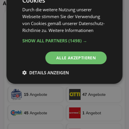
Cookies
Aktuelle Angebote
Durch die weitere Nutzung unserer
Webseite stimmen Sie der Verwendung
55
Angebote
4
Angebote
von Cookies gemäß unserer Datenschutz-
32 Tiefstpreise
Richtlinie zu.
Weitere Informationen
32
Angebote
37
Angebote
SHOW ALL PARTNERS
(1498) →
ALLE AKZEPTIEREN
13
Angebote
19
Angebote
DETAILS ANZEIGEN
56
Angebote
36
Angebote
Unbedingt
Performance
erforderlich
15
Angebote
47
Angebote
Targeting
Funktionalität
45
Angebote
1
Angebot