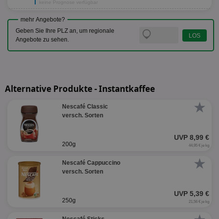
keine Prognose verfügbar
mehr Angebote?
Geben Sie Ihre PLZ an, um regionale
Angebote zu sehen.
Alternative Produkte - Instantkaffee
★
Nescafé Classic
versch. Sorten
UVP 8,99 €
200g
44,95 € je kg
★
Nescafé Cappuccino
versch. Sorten
UVP 5,39 €
250g
21,56 € je kg