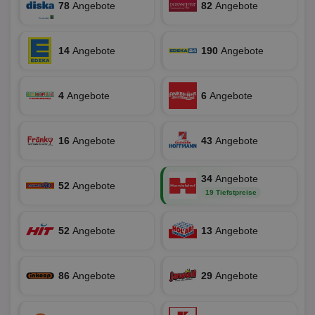
78
Angebote
82
Angebote
Unklassifizierte
14
Angebote
190
Angebote
4
Angebote
6
Angebote
Unbedingt erforderlich
Performance
Targeting
Funktionalität
Unklassifizierte
16
Angebote
43
Angebote
Unbedingt erforderliche Cookies ermöglichen
wesentliche Kernfunktionen der Website wie die
34
Angebote
Benutzeranmeldung und die Kontoverwaltung.
52
Angebote
Ohne die unbedingt erforderlichen Cookies kann die
19 Tiefstpreise
Website nicht ordnungsgemäß verwendet werden.
Name
Provider
/
Domäne
Ablaufdatum
Be
52
Angebote
13
Angebote
identifier
aktionspreis.de
1 Jahr
Log
securitytoken
aktionspreis.de
1 Jahr
Log
86
Angebote
29
Angebote
PHPSESSID
Session
Coo
PHP.net
An
www.aktionspreis.de
wir
Spr