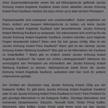
der
ohne Supermarktprospekte sehen Sie auf Aktionspreis.de geltende Jacobs
Web
Wer
Krönung Instant Angebote Kaufland sowie einen aktuellen Jacobs Krönung
En
Instant Preis Kaufland, bleiben Sie dazu immer up to date mit dem Preisalarm.
mög
Bes
Papierprospekte sind unbequem und unwirtschaftlich. Daher empfehlen wir
ges
Ihnen, einfach und bequem Aktionspreis.de zu nutzen, um keine Jacobs
uid-bp-36033
.ads.stickyadstv.com
2 Monate
Die
Krönung Instant Angebote Kaufland oder bevorstehende Jacobs Krönung
Nut
Instant Werbung Kaufland zu verpassen. Sie interessieren sich nicht nur für die
Int
Web
Jacobs Krönung Instant Angebote Kaufland, sondern möchten auch folgende
ab,
Fragen beantwortet haben? Dann sind Sie hier genau richtig. Was ist der
Wer
Jacobs Krönung Instant Preis Kaufland? Wann gibt es die nächste Jacobs
dem
Krönung Instant Werbung Kaufland? Was gibt es für Alternativen bei Kaufland
Prä
lie
zu Instantkaffee ? Wann gibt es endlich wieder Jacobs Krönung Instant
Angebote Kaufland? Sie haben ein echtes Lieblingsprodukt? Aktivieren Sie
3pi
3 Monate
Leg
ID5 Technology Ltd
unverzüglich den Preisalarm um wöchentlich alle Jacobs Krönung Instant
den
.id5-sync.com
Werbung Kaufland zu kennen. Aktionspreis.de bietet Ihnen die Jacobs
We
Dri
Krönung Instant Angebote Kaufland, außerdem sind hier noch 81 weitere
Bes
Unternehmen gelistet.
We
kön
Ser
Der Großteil der Deutschen mag Jacobs Krönung Instant 200g aus der
Hub
Kategorie
Kaffee
. Es gibt keine Jacobs Krönung Instant Angebote Kaufland
ber
oder ist der Jacobs Krönung Instant Preis Kaufland zu hoch? Kein Problem! Es
Wer
gibt günstige Alternativen in der Kategorie
Kaffee
. Günstige Alternativen sind
ge
momentan beispielsweise: Eduscho, Nescafé Gold, Tchibo Privat Kaffee,
PugT
1 Monat
Reg
PubMatic Inc.
Mövenpick, Idee Kaffee. Unser Portal zeigt Ihnen nicht nur den Jacobs