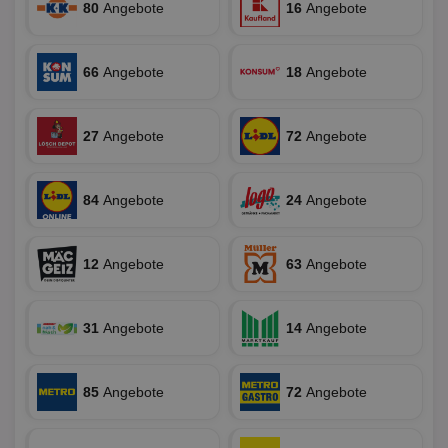
80
Angebote
16
Angebote
ein
die
Ben
ver
Nor
66
Angebote
18
Angebote
sic
gen
und
ver
27
Angebote
72
Angebote
die
gut
die
Anm
Ben
84
Angebote
24
Angebote
Sei
CookieScriptConsent
1 Monat
Die
CookieScript
Coo
www.aktionspreis.de
12
Angebote
63
Angebote
ver
Ein
für
spe
Ban
31
Angebote
14
Angebote
Scr
or
fun
85
Angebote
72
Angebote