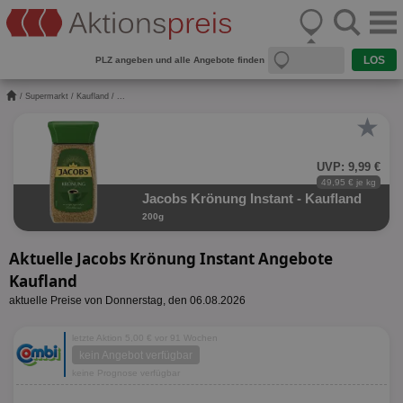
PLZ angeben und alle Angebote finden
/
Supermarkt
/
Kaufland
/ ...
★
UVP: 9,99 €
49,95 € je kg
Jacobs Krönung Instant - Kaufland
200g
Aktuelle Jacobs Krönung Instant Angebote
Kaufland
aktuelle Preise von Donnerstag, den 06.08.2026
letzte Aktion 5,00 € vor 91 Wochen
kein Angebot verfügbar
keine Prognose verfügbar