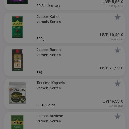
UVP 5,99 €
20 Stück
(104g)
0,30 € je Stück
★
Jacobs Kaffee
versch. Sorten
UVP 10,49 €
500g
20,98 € je kg
★
Jacobs Barista
versch. Sorten
UVP 21,99 €
1kg
★
Tassimo Kapseln
versch. Sorten
UVP 6,99 €
8 - 16 Stück
0,44 € je Stück
★
Jacobs Auslese
versch. Sorten