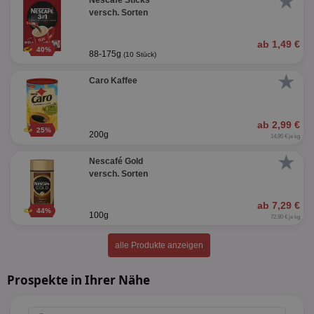
★
Nescafé Sticks
versch. Sorten
ab 1,49 €
40%
88-175g
(10 Stück)
★
Caro Kaffee
ab 2,99 €
25%
200g
14,95 € je kg
★
Nescafé Gold
versch. Sorten
ab 7,29 €
44%
100g
72,90 € je kg
alle Produkte anzeigen
Prospekte in Ihrer Nähe