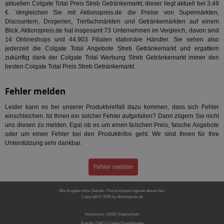
Anz
aktuellen Colgate Total Preis Streb Getränkemarkt, dieser liegt aktuell bei 3,49
und
€. Vergleichen Sie mit Aktionspreis.de die Preise von Supermärkten,
und
Discountern, Drogerien, Tierfachmärkten und Getränkemärkten auf einem
We
Blick. Aktionspreis.de hat insgesamt 73 Unternehmen im Vergleich, davon sind
wer
Anz
14 Onlineshops und 44.903 Filialen stationäre Händler. Sie sehen also
Ben
jederzeit die Colgate Total Angebote Streb Getränkemarkt und ergattern
zukünftig dank der Colgate Total Werbung Streb Getränkemarkt immer den
demdex
6 Monate
Mit
Adobe Inc.
Ad
besten Colgate Total Preis Streb Getränkemarkt.
.demdex.net
gr
wie
ID-
Fehler melden
Seg
Mod
Leider kann es bei unserer Produktvielfalt dazu kommen, dass sich Fehler
Ber
aus
einschleichen. Ist Ihnen ein solcher Fehler aufgefallen? Dann zögern Sie nicht
uns diesen zu melden. Egal ob es um einen falschen Preis, falsche Angebote
bitoIsSecure
1 Jahr
Prä
Comcast Corporation
oder um einen Fehler bei den Produktinfos geht. Wir sind Ihnen für Ihre
rel
.bidr.io
Unterstützung sehr dankbar.
Wer
vo
Dri
ber
Fehler melden
Wer
Geb
Alle Angaben ohne Gewähr. Preise können regional abweichen.
matchfreewheel
.w55c.net
1 Monat
Die
Copyright © 2026 by Aktionspreis.de
ver
Produkt-ID: 504
Nu
Int
Impressum
|
AGB
|
Datenschutz
ver
Kontakt
|
FAQ
|
Cookie-Einstellungen