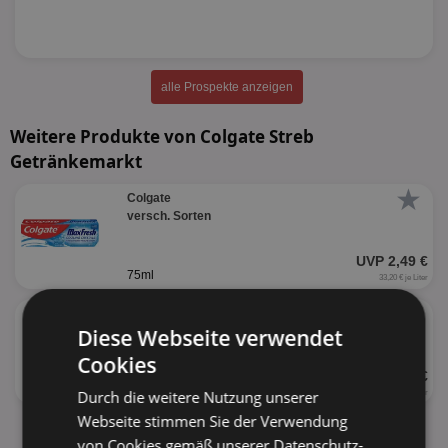
alle Prospekte anzeigen
Weitere Produkte von Colgate Streb
Getränkemarkt
★
Colgate
versch. Sorten
UVP 2,49 €
75ml
33,20 € je Liter
★
Colgate Komplett
Diese Webseite verwendet
versch. Sorten
Cookies
UVP 1,69 €
75ml
Durch die weitere Nutzung unserer
22,53 € je Liter
Webseite stimmen Sie der Verwendung
alle Produkte anzeigen
von Cookies gemäß unserer Datenschutz-