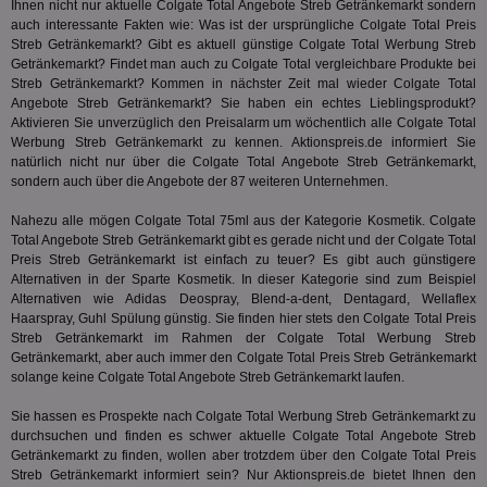
ver
Ihnen nicht nur aktuelle Colgate Total Angebote Streb Getränkemarkt sondern
ver
auch interessante Fakten wie: Was ist der ursprüngliche Colgate Total Preis
Anz
Streb Getränkemarkt? Gibt es aktuell günstige Colgate Total Werbung Streb
Getränkemarkt? Findet man auch zu Colgate Total vergleichbare Produkte bei
IDSYNC
1 Jahr
Die
Verizon
Inf
Communications Inc.
Streb Getränkemarkt? Kommen in nächster Zeit mal wieder Colgate Total
der
.analytics.yahoo.com
Angebote Streb Getränkemarkt? Sie haben ein echtes Lieblingsprodukt?
Web
Aktivieren Sie unverzüglich den Preisalarm um wöchentlich alle Colgate Total
Wer
En
Werbung Streb Getränkemarkt zu kennen. Aktionspreis.de informiert Sie
mög
natürlich nicht nur über die Colgate Total Angebote Streb Getränkemarkt,
Bes
sondern auch über die Angebote der 87 weiteren Unternehmen.
ges
TestIfCookieP
1 Jahr 1
Die
Smart AdServer SAS
Nahezu alle mögen Colgate Total 75ml aus der Kategorie
Kosmetik
. Colgate
Monat
ve
.smartadserver.com
Total Angebote Streb Getränkemarkt gibt es gerade nicht und der Colgate Total
Wer
Preis Streb Getränkemarkt ist einfach zu teuer? Es gibt auch günstigere
Web
rel
Alternativen in der Sparte
Kosmetik
. In dieser Kategorie sind zum Beispiel
Alternativen wie Adidas Deospray, Blend-a-dent, Dentagard, Wellaflex
KRTBCOOKIE_80
3 Monate
Die
PubMatic, Inc.
Haarspray, Guhl Spülung günstig. Sie finden hier stets den Colgate Total Preis
We
.pubmatic.com
Streb Getränkemarkt im Rahmen der Colgate Total Werbung Streb
um 
Onl
Getränkemarkt, aber auch immer den Colgate Total Preis Streb Getränkemarkt
Kam
solange keine Colgate Total Angebote Streb Getränkemarkt laufen.
ind
ide
Sie hassen es Prospekte nach Colgate Total Werbung Streb Getränkemarkt zu
Nut
int
durchsuchen und finden es schwer aktuelle Colgate Total Angebote Streb
ein
Getränkemarkt zu finden, wollen aber trotzdem über den Colgate Total Preis
ang
Streb Getränkemarkt informiert sein? Nur Aktionspreis.de bietet Ihnen den
kan