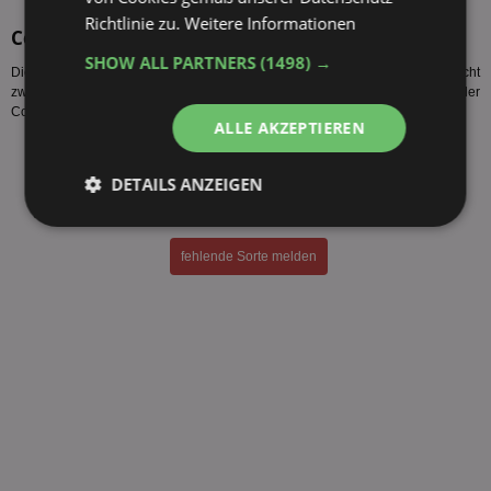
Richtlinie zu.
Weitere Informationen
Colgate Total Sorten
SHOW ALL PARTNERS
(1498) →
Diese Colgate Total Sorten werden vom Hersteller produziert. Es gelten nicht
zwangsläufig alle Colgate Total Angebote Streb Getränkemarkt bzw. der
Colgate Total Preis Streb Getränkemarkt für alle Sorten des Herstellers.
ALLE AKZEPTIEREN
Colgate Total Fresh Stripe 75ml
Colgate Total Original 75ml
DETAILS ANZEIGEN
Colgate Total Pro Zahnfleisch 75ml
Colgate Total Whitening 75ml
Unbedingt
Performance
erforderlich
fehlende Sorte melden
Targeting
Funktionalität
Unklassifizierte