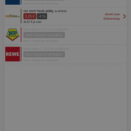
keine Prognose verfügbar
nur noch heute gültig,
bis 09.08.26
>
direkt zum
3,35 €
-4 %
Onlineshop
44,67 € je Liter
letzte Aktion 2,29 € vor 3 Wochen
kein Angebot verfügbar
keine Prognose verfügbar
letzte Aktion 2,79 € vor 8 Wochen
kein Angebot verfügbar
keine Prognose verfügbar