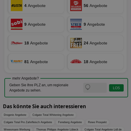
verknüp
Web
eine wi
4
Angebote
56
Angebote
rel
Aktuali
am häu
viewer
1 Jahr
Wir
ORTEC B.V.
verwen
ve
.optinadserving.com
Analys
Bes
9
Angebote
9
Angebote
Google
Inf
Cookie
un
verwen
zu 
eindeu
zu unt
18
Angebote
24
Angebote
tuuid_lu
.360yield.com
3 Monate
Ent
indem e
Bes
generi
Bid
als Cli
Bes
zugewi
Web
81
Angebote
18
Angebote
ist in j
kan
Seiten
Bid
auf ein
We
enthal
sic
zur Be
mehr Angebote?
Bes
Besuche
Geben Sie Ihre PLZ an, um regionale
Anz
und
sie
Angebote zu sehen.
Kampa
für die 
TDCPM
1 Jahr
Die
The Trade Desk Inc.
Analys
Inf
.adsrvr.org
verwen
Das könnte Sie auch interessieren
der
Web
Wer
Drogerie Angebote
Colgate Total Whitening Angebote
En
mög
Colgate Total Pro Zahnfleisch Angebote
Feneberg Angebote
Rewe Prospekt
Bes
Wreesmann Werbung
Thomas Philipps Angebote Lübeck
Colgate Total Angebote Lidl.de