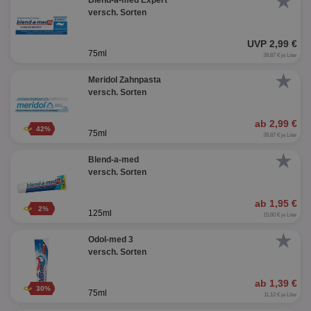
★
Blend-a-med Expert
versch. Sorten
UVP 2,99 €
75ml
39,87 € je Liter
★
Meridol Zahnpasta
versch. Sorten
ab 2,99 €
42%
75ml
39,87 € je Liter
★
Blend-a-med
versch. Sorten
ab 1,95 €
2%
125ml
15,60 € je Liter
★
Odol-med 3
versch. Sorten
ab 1,39 €
30%
75ml
11,12 € je Liter