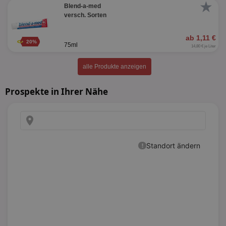
★
Blend-a-med
versch. Sorten
ab 1,11 €
20%
75ml
14,80 € je Liter
alle Produkte anzeigen
Prospekte in Ihrer Nähe