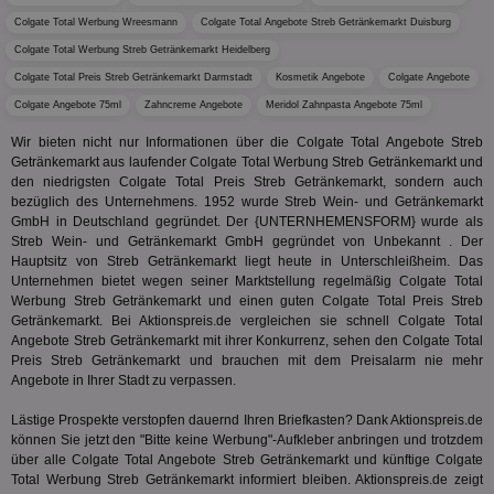
ges
Colgate Total Werbung Wreesmann
Colgate Total Angebote Streb Getränkemarkt Duisburg
uid-bp-36033
.ads.stickyadstv.com
2 Monate
Die
Nut
Colgate Total Werbung Streb Getränkemarkt Heidelberg
Int
Web
Colgate Total Preis Streb Getränkemarkt Darmstadt
Kosmetik Angebote
Colgate Angebote
ab,
Colgate Angebote 75ml
Zahncreme Angebote
Meridol Zahnpasta Angebote 75ml
Wer
dem
Prä
Wir bieten nicht nur Informationen über die Colgate Total Angebote Streb
lie
Getränkemarkt aus laufender Colgate Total Werbung Streb Getränkemarkt und
den niedrigsten Colgate Total Preis Streb Getränkemarkt, sondern auch
3pi
3 Monate
Leg
ID5 Technology Ltd
bezüglich des Unternehmens. 1952 wurde Streb Wein- und Getränkemarkt
den
.id5-sync.com
We
GmbH in Deutschland gegründet. Der {UNTERNHEMENSFORM} wurde als
Dri
Streb Wein- und Getränkemarkt GmbH gegründet von Unbekannt . Der
Bes
Hauptsitz von Streb Getränkemarkt liegt heute in Unterschleißheim. Das
We
kön
Unternehmen bietet wegen seiner Marktstellung regelmäßig Colgate Total
Ser
Werbung Streb Getränkemarkt und einen guten Colgate Total Preis Streb
Hub
Getränkemarkt. Bei Aktionspreis.de vergleichen sie schnell Colgate Total
ber
Angebote Streb Getränkemarkt mit ihrer Konkurrenz, sehen den Colgate Total
Wer
ge
Preis Streb Getränkemarkt und brauchen mit dem Preisalarm nie mehr
Angebote in Ihrer Stadt zu verpassen.
PugT
1 Monat
Reg
PubMatic Inc.
ID,
.pubmatic.com
Ben
Lästige Prospekte verstopfen dauernd Ihren Briefkasten? Dank Aktionspreis.de
wi
können Sie jetzt den "Bitte keine Werbung"-Aufkleber anbringen und trotzdem
Bes
über alle Colgate Total Angebote Streb Getränkemarkt und künftige Colgate
ide
Total Werbung Streb Getränkemarkt informiert bleiben. Aktionspreis.de zeigt
We