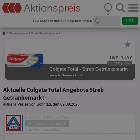
PLZ angeben und alle Angebote finden
/
Getränkemarkt
/
Streb Getränkemarkt
/ ...
★
UVP: 3,49 €
46,53 € je Liter
Colgate Total - Streb Getränkemarkt
versch. Sorten - 75ml
Aktuelle Colgate Total Angebote Streb
Getränkemarkt
aktuelle Preise von Sonntag, den 09.08.2026
letzte Aktion 2,39 € vor 11 Wochen
kein Angebot verfügbar
keine Prognose verfügbar