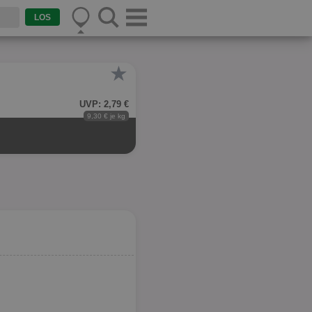
★
UVP: 2,79 €
9,30 € je kg