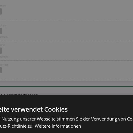
ochen
ochen
Wochen
oche
Wochen
Wochen
nale Angebote zu sehen.
ite verwendet Cookies
e Nutzung unserer Webseite stimmen Sie der Verwendung von C
tz-Richtlinie zu.
Weitere Informationen
Katzennassfutter