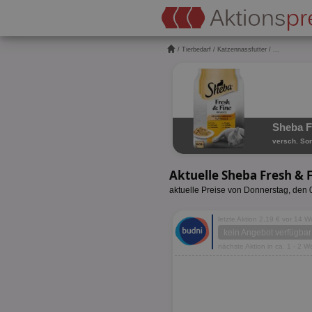
/
Tierbedarf
/
Katzennassfutter
/ ...
Sheba F
versch. Sor
Aktuelle Sheba Fresh & 
aktuelle Preise von Donnerstag, den
letzte Aktion 2,19 € vor 14 
kein Angebot verfügbar
nächste Aktion in ca. 1 - 2 