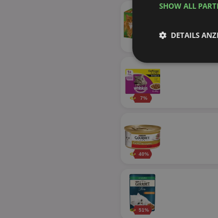
SHOW ALL PAR
DETAILS ANZ
Unbedingt
erforderlich
7%
Unbed
40%
Unbedingt erforderli
Kontoverwaltung. Oh
Name
identifier
securitytoken
51%