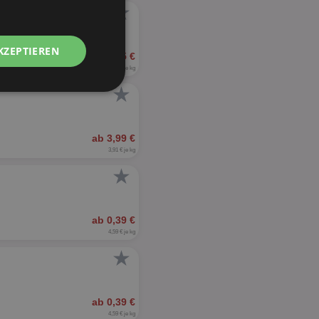
★
KZEPTIEREN
ab 2,75 €
2,70 € je kg
★
Unklassifizierte
ab 3,99 €
3,91 € je kg
★
zierte
ab 0,39 €
meldung und die
4,59 € je kg
wendet werden.
★
ab 0,39 €
4,59 € je kg