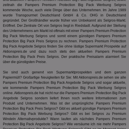
Wer
pi
1 Tag
Dieses 
TradeTracker
zeitnah die Pampers Premium Protection Big Pack Werbung Selgros
Web
der Er
.pubmatic.com
kommende Woche, auch viele Dinge über das Unternehmen. Im Jahre 1989
Inform
digitalAudience
1 Jahr
Dig
Social Audience B.V.
wurde Transgourmet Deutschland GmbH & Co. OHG in Deutschland
das Nu
Coo
.target.digitalaudience.io
auf Web
gegründet. Der Großhändler wurde früher von Unbekannt als Selgros-Markt.
dig
verfolg
Eröffnet. Der Zentrale Ort von Selgros liegt in Riedstadt. Aufgrund der Stellung
Onl
Besuch
Er
des Unternehmens am Markt ist oftmals mit einer Pampers Premium Protection
Geräte
zu 
Big Pack Werbung Selgros und somit einem günstigen Pampers Premium
Market
Protection Big Pack Preis Selgros zu rechnen. Pampers Premium Protection
tuuid
.360yield.com
3 Monate
Die
_ga
1 Jahr 1
Dieser
Google LLC
Big Pack Angebote Selgros finden Sie ohne lästige Supermarkt Prospekte auf
hau
Monat
ist mit
.aktionspreis.de
bid
Aktionspreis.de und dazu noch stets den aktuellen Pampers Premium
Univers
Wer
verknüp
Protection Big Pack Preis Selgros. Der praktische Preisalarm alarmiert Sie
Web
eine wi
über die günstigsten Preise.
rel
Aktuali
am häu
viewer
1 Jahr
Wir
ORTEC B.V.
Sie sind auch genervt von Supermarktprospekten und dem ganzen
verwen
ve
.optinadserving.com
Analys
Papiermüll? Großartige Neuigkeiten für Sie: Mit Aktionspreis.de sehen sie alle
Bes
Google
Pampers Premium Protection Big Pack Angebote Selgros und sogar aktuelle,
Inf
Cookie
un
wie kommende Pampers Premium Protection Big Pack Werbung Selgros
verwen
zu 
eindeu
online. Aktionspreis.de hat nicht nur die Pampers Premium Protection Big Pack
zu unt
Angebote Selgros sondern liefert Ihnen noch weitere Informationen zum
tuuid_lu
.360yield.com
3 Monate
Ent
indem e
Produkt und Unternehmen. Was ist der ursprüngliche Pampers Premium
Bes
generi
Bid
Protection Big Pack Preis Selgros? Gibt es aktuell günstige Pampers Premium
als Cli
Bes
zugewi
Protection Big Pack Werbung Selgros? Gibt es bei Selgros zu Premium
Web
ist in j
Windeln Alternativprodukte? Wann laufen als nächstes Pampers Premium
kan
Seiten
Protection Big Pack Angebote Selgros? Wie versäume ich nie mehr Pampers
Bid
auf ein
We