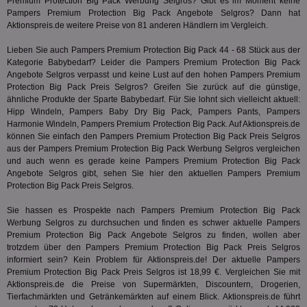
enthal
Premium Protection Big Pack Werbung Selgros? Gibt es im Moment keine
sic
zur Be
Pampers Premium Protection Big Pack Angebote Selgros? Dann hat
Bes
Besuche
Aktionspreis.de weitere Preise von 81 anderen Händlern im Vergleich.
Anz
und
sie
Kampa
für die 
Lieben Sie auch Pampers Premium Protection Big Pack 44 - 68 Stück aus der
TDCPM
1 Jahr
Die
The Trade Desk Inc.
Analys
Kategorie
Babybedarf
? Leider die Pampers Premium Protection Big Pack
Inf
.adsrvr.org
verwen
Angebote Selgros verpasst und keine Lust auf den hohen Pampers Premium
der
Web
Protection Big Pack Preis Selgros? Greifen Sie zurück auf die günstige,
Wer
ähnliche Produkte der Sparte
Babybedarf
. Für Sie lohnt sich vielleicht aktuell:
En
Hipp Windeln, Pampers Baby Dry Big Pack, Pampers Pants, Pampers
mög
Bes
Harmonie Windeln, Pampers Premium Protection Big Pack. Auf Aktionspreis.de
ges
können Sie einfach den Pampers Premium Protection Big Pack Preis Selgros
aus der Pampers Premium Protection Big Pack Werbung Selgros vergleichen
uid-bp-36033
.ads.stickyadstv.com
2 Monate
Die
und auch wenn es gerade keine Pampers Premium Protection Big Pack
Nut
Int
Angebote Selgros gibt, sehen Sie hier den aktuellen Pampers Premium
Web
Protection Big Pack Preis Selgros.
ab,
Wer
Sie hassen es Prospekte nach Pampers Premium Protection Big Pack
dem
Prä
Werbung Selgros zu durchsuchen und finden es schwer aktuelle Pampers
lie
Premium Protection Big Pack Angebote Selgros zu finden, wollen aber
trotzdem über den Pampers Premium Protection Big Pack Preis Selgros
3pi
3 Monate
Leg
ID5 Technology Ltd
den
informiert sein? Kein Problem für Aktionspreis.de! Der aktuelle Pampers
.id5-sync.com
We
Premium Protection Big Pack Preis Selgros ist 18,99 €. Vergleichen Sie mit
Dri
Aktionspreis.de die Preise von Supermärkten, Discountern, Drogerien,
Bes
Tierfachmärkten und Getränkemärkten auf einem Blick. Aktionspreis.de führt
We