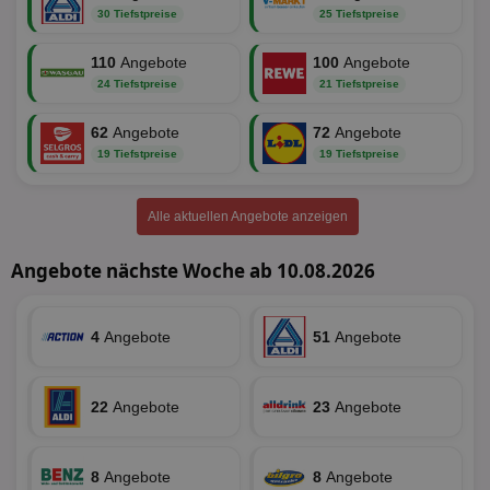
30 Tiefstpreise
25 Tiefstpreise
Targeting
Funktionalität
110
Angebote
100
Angebote
24 Tiefstpreise
21 Tiefstpreise
62
Angebote
72
Angebote
Unklassifizierte
19 Tiefstpreise
19 Tiefstpreise
Alle aktuellen Angebote anzeigen
Angebote nächste Woche ab 10.08.2026
Unbedingt erforderlich
Performance
Targeting
Funktionalität
Unklassifizierte
4
Angebote
51
Angebote
Unbedingt erforderliche Cookies ermöglichen
wesentliche Kernfunktionen der Website wie die
Benutzeranmeldung und die Kontoverwaltung.
22
Angebote
23
Angebote
Ohne die unbedingt erforderlichen Cookies kann die
Website nicht ordnungsgemäß verwendet werden.
Name
Provider
/
Domäne
Ablaufdatum
Be
8
Angebote
8
Angebote