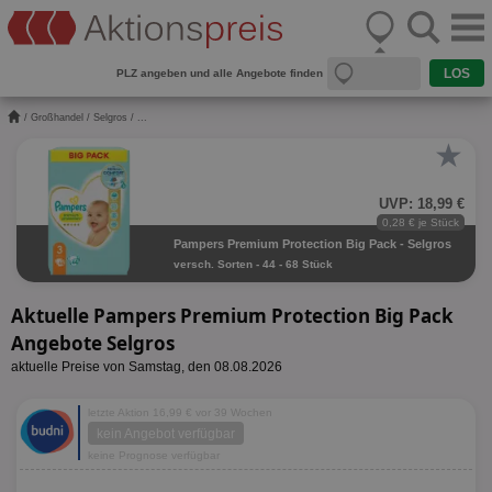
PLZ angeben und alle Angebote finden
/
Großhandel
/
Selgros
/ ...
★
UVP: 18,99 €
0,28 € je Stück
Pampers Premium Protection Big Pack - Selgros
versch. Sorten - 44 - 68 Stück
Aktuelle Pampers Premium Protection Big Pack
Angebote Selgros
aktuelle Preise von Samstag, den 08.08.2026
letzte Aktion 16,99 € vor 39 Wochen
kein Angebot verfügbar
keine Prognose verfügbar