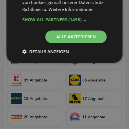
von Cookies gemäß unserer Datenschutz-
44
Angebote
101
Angebote
Richtlinie zu.
Weitere Informationen
SHOW ALL PARTNERS
(1498) →
4
Angebote
10
Angebote
ALLE AKZEPTIEREN
29
Angebote
29
Angebote
DETAILS ANZEIGEN
33
Angebote
77
Angebote
Unbedingt
Performance
erforderlich
35
Angebote
65
Angebote
Targeting
Funktionalität
12
Angebote
77
Angebote
Unklassifizierte
20
Angebote
11
Angebote