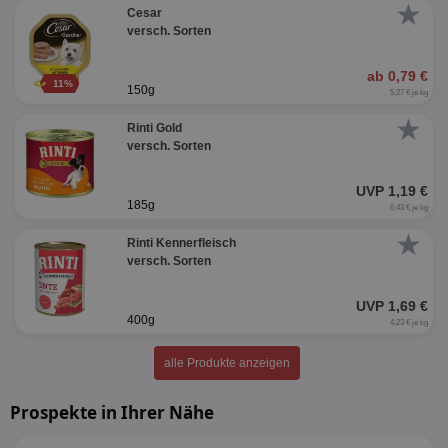
★
Cesar
versch. Sorten
ab 0,79 €
11%
150g
5,27 € je kg
★
Rinti Gold
versch. Sorten
UVP 1,19 €
185g
6,43 € je kg
★
Rinti Kennerfleisch
versch. Sorten
UVP 1,69 €
400g
4,23 € je kg
alle Produkte anzeigen
Prospekte in Ihrer Nähe