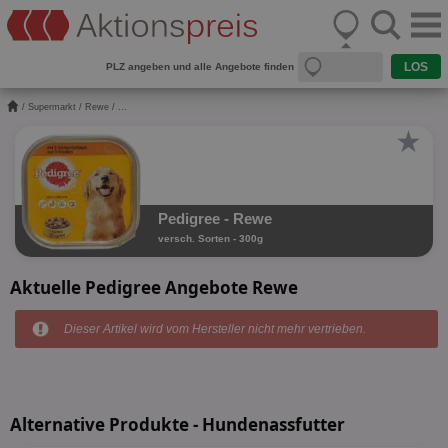
PLZ angeben und alle Angebote finden
/
Supermarkt
/
Rewe
/ ...
★
Pedigree - Rewe
versch. Sorten - 300g
Aktuelle Pedigree Angebote Rewe
Dieser Artikel wird vom Hersteller nicht mehr vertrieben.
Alternative Produkte - Hundenassfutter