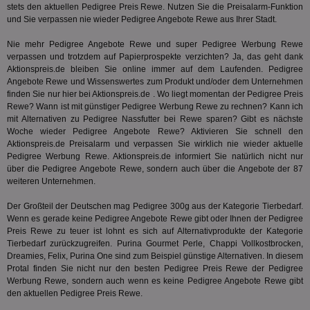
SyncRTB4
.pubmatic.com
3 Monate
um versch
Monat
von Go
stets den aktuellen Pedigree Preis Rewe. Nutzen Sie die Preisalarm-Funktion
Funktione
Analyti
UserID1
2 Monate 29
Die
ADITION technologies
und Sie verpassen nie wieder Pedigree Angebote Rewe aus Ihrer Stadt.
XANDR_PANID
3 Monate
Funktional
Xandr Inc.
um de
Tage
ve
AG
Chrome-Br
.adnxs.com
Sitzung
Inf
.adfarm1.adition.com
testen, u
Nie mehr Pedigree Angebote Rewe und super Pedigree Werbung Rewe
beizub
Bes
Benutzere
C
1 Monat 1
Adform
verpassen und trotzdem auf Papierprospekte verzichten? Ja, das geht dank
Sicherhei
Tag
da_ts
.adform.net
.optinadserving.com
1 Jahr
Dieses
tuuid_lu
.creative-serving.com
12 Monate
Ent
Aktionspreis.de bleiben Sie online immer auf dem Laufenden. Pedigree
verbessern
verwen
Bes
Angebote Rewe und Wissenswertes zum Produkt und/oder dem Unternehmen
spezifisch
Datum 
ar_debug
.googleadservices.com
3 Monate
Bid
mit A/B-Te
Uhrzei
finden Sie nur hier bei Aktionspreis.de . Wo liegt momentan der Pedigree Preis
Bes
Sicherheit
des Nut
receive-
.doubleclick.net
6 Monate
Web
Rewe? Wann ist mit günstiger Pedigree Werbung Rewe zu rechnen? Kann ich
die einziga
Websit
cookie-
kan
mit Alternativen zu Pedigree Nassfutter bei Rewe sparen? Gibt es nächste
Chrome-B
verfol
deprecation
Bid
Umgebung
Woche wieder Pedigree Angebote Rewe? Aktivieren Sie schnell den
Nutzer
We
verste
Aktionspreis.de Preisalarm und verpassen Sie wirklich nie wieder aktuelle
__gpi
.aktionspreis.de
1 Jahr
sic
Leistu
Bes
Pedigree Werbung Rewe. Aktionspreis.de informiert Sie natürlich nicht nur
zu verb
uid-bp-892
.ads.stickyadstv.com
2 Monate
Anz
über die Pedigree Angebote Rewe, sondern auch über die Angebote der 87
sie
weiteren Unternehmen.
c
.creative-
12 Monate
Dieses
receive-
.adnxs.com
1 Jahr 1
serving.com
verwen
uid-bp-26913
cookie-
.ads.stickyadstv.com
Monat
1 Monat
Die
Häufig
deprecation
ve
Der Großteil der Deutschen mag Pedigree 300g aus der Kategorie
Tierbedarf
.
Besuch
Nut
Wenn es gerade keine Pedigree Angebote Rewe gibt oder Ihnen der Pedigree
identif
ver
__eoi
.aktionspreis.de
6 Monate
wie de
Preis Rewe zu teuer ist lohnt es sich auf Alternativprodukte der Kategorie
auf
die Web
ko
Tierbedarf
zurückzugreifen. Purina Gourmet Perle, Chappi Vollkostbrocken,
uid-bp-717
.ads.stickyadstv.com
1 Monat
Es erfa
Nut
Dreamies, Felix, Purina One sind zum Beispiel günstige Alternativen. In diesem
über d
Wer
uid-bp-23329
.ads.stickyadstv.com
2 Monate
Protal finden Sie nicht nur den besten Pedigree Preis Rewe der Pedigree
des Nut
Website
Werbung Rewe, sondern auch wenn es keine Pedigree Angebote Rewe gibt
wfivefivec
1 Jahr 1
Die
Roku Inc.
i
1 Jahr
OpenX
welche
Monat
Reg
.w55c.net
den aktuellen Pedigree Preis Rewe.
.openx.net
gelese
ber