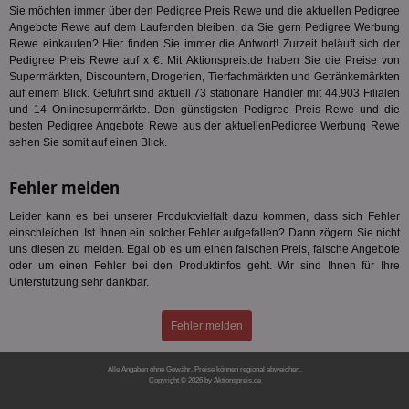
We
uid-bp-951
.ads.stickyadstv.com
2 Monate
fw_ts
.optinadserving.com
1 Jahr
Dieses
Sie möchten immer über den Pedigree Preis Rewe und die aktuellen Pedigree
verwen
Angebote Rewe auf dem Laufenden bleiben, da Sie gern Pedigree Werbung
KADUSERCOOKIE
1 Jahr
Die
PubMatic Inc.
receive-
.criteo.com
1 Jahr
Effekti
Reg
.pubmatic.com
Rewe einkaufen? Hier finden Sie immer die Antwort! Zurzeit beläuft sich der
cookie-
Leistu
ber
deprecation
Pedigree Preis Rewe auf x €. Mit Aktionspreis.de haben Sie die Preise von
Werbe
We
zu ver
Supermärkten, Discountern, Drogerien, Tierfachmärkten und Getränkemärkten
APC
.doubleclick.net
6 Monate
die auf
A3
1 Jahr
Anz
auf einem Blick. Geführt sind aktuell 73 stationäre Händler mit 44.903 Filialen
Yahoo! Inc.
verbrac
Ya
.yahoo.com
und 14 Onlinesupermärkte. Den günstigsten Pedigree Preis Rewe und die
Nutzer
wird, d
besten Pedigree Angebote Rewe aus der aktuellenPedigree Werbung Rewe
tt_viewer
12 Monate 4
Tea
Teads B.V.
bestim
sehen Sie somit auf einen Blick.
Tage
Coo
.teads.tv
geklick
auf
hilft be
Web
Optimi
Fehler melden
Vid
Anzei
per
und d
Verstä
Leider kann es bei unserer Produktvielfalt dazu kommen, dass sich Fehler
adx_ts
1 Jahr
Die
ORTEC B.V.
Nutzer
einschleichen. Ist Ihnen ein solcher Fehler aufgefallen? Dann zögern Sie nicht
sic
.optinadserving.com
Wer
uns diesen zu melden. Egal ob es um einen falschen Preis, falsche Angebote
pi
1 Tag
Dieses 
TradeTracker
Web
oder um einen Fehler bei den Produktinfos geht. Wir sind Ihnen für Ihre
der Er
.pubmatic.com
Inform
Unterstützung sehr dankbar.
digitalAudience
1 Jahr
Dig
Social Audience B.V.
das Nu
Coo
.target.digitalaudience.io
auf Web
dig
verfolg
Fehler melden
Onl
Besuch
Er
Geräte
zu 
Market
Alle Angaben ohne Gewähr. Preise können regional abweichen.
tuuid
.360yield.com
3 Monate
Die
_ga
Copyright © 2026 by Aktionspreis.de
1 Jahr 1
Dieser
Google LLC
hau
Monat
ist mit
.aktionspreis.de
Produkt-ID: 1228
bid
Univers