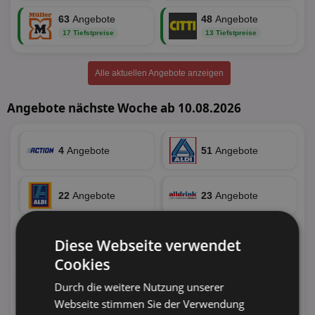
63
Angebote
48
Angebote
17 Tiefstpreise
13 Tiefstpreise
Alle aktuellen Angebote anzeigen
Angebote nächste Woche ab 10.08.2026
4
Angebote
51
Angebote
22
Angebote
23
Angebote
8
Angebote
8
Angebote
Diese Webseite verwendet
Cookies
Durch die weitere Nutzung unserer
44
Angebote
70
Angebote
Webseite stimmen Sie der Verwendung