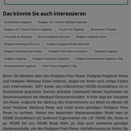
sic
gen
und
Das könnte Sie auch interessieren
ver
die
Zoohandlung Angebote
Pedigree mit 3 Sorten Geflügel Angebote
gut
die
Pedigree mit 3 Sorten Fleisch Angebote
Travel Free Angebote
Wreesmann Prospekt
Anm
Ben
Fressnapf.de Werbung
Norma Angebote Bayreuth
Pedigree Angebote Netto
Sei
Pedigree Werbung ZOO & Co.
Pedigree Angebote Rewe München
CookieScriptConsent
1 Monat
Die
CookieScript
Coo
Pedigree Werbung Rewe Moers
Pedigree Preis Rewe Amstetten
www.aktionspreis.de
Tierbedarf Angebote
ver
Pedigree Angebote
Pedigree Nassfutter Angebote
Pedigree Portionsbeutel Angebote 100g
Ein
für
Hundenassfutter Angebote
Rinti Feinest Angebote 150g
spe
Ban
Bevor Sie Weiteres über den Pedigree Preis Rewe, Pedigree Angebote Rewe
Scr
or
und Pedigree Werbung Rewe erfahren, zeigen wir Ihnen noch einige Fakten
fun
zum Unternehmen. 1927 wurde das Unternehmen REWE-Zentralfinanz eG in
Deutschland gegründet. Damals gründete Unbekannt diesen Supermarkt als
Revisionsverband der Westkauf‑Genossenschaften. In Köln liegt der Hauptsitz
von Rewe. Aufgrund der Stellung des Unternehmens am Markt ist oftmals mit
einer Pedigree Werbung Rewe und somit einem günstigen Pedigree Preis
Name
Provider
Provider
/
Domäne
/
Ablaufdatum
Beschre
Rewe zu rechnen. Neben den bekannten Markenprodukten findet man im
Name
Ablaufdatum
Beschreib
Domäne
REWE-Zentralfinanz eG Sortiment Eigenmarken wie z.B. REWE Bio, Rewe to
uid-bp-159
StickyADS.tv
2 Monate
Name
Provider
/
Domäne
Ablaufdatum
Beschr
go, REWE frei von, REWE Beste Wahl, ja!. Aber auch zahlreiche günstige
.ads.stickyadstv.com
chkChromeAb67Sec
.pubmatic.com
3 Monate
Dieses Coo
Markenprodukte, wie den Pedigree Preis Rewe. Auf Aktionspreis.de finden Sie
wahrschei
_ga_BZ0Z3NWXX5
.aktionspreis.de
1 Jahr 1
Dieses
Name
Provider
/
Domäne
Ablaufdatum
Be