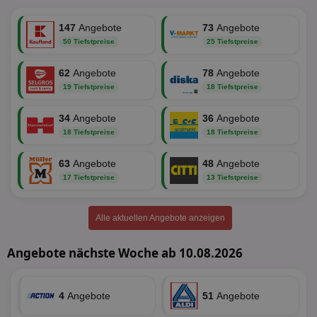
erforderlich
147
Angebote
73
Angebote
50 Tiefstpreise
25 Tiefstpreise
Targeting
Funktionalität
62
Angebote
78
Angebote
19 Tiefstpreise
18 Tiefstpreise
Unklassifizierte
34
Angebote
36
Angebote
18 Tiefstpreise
18 Tiefstpreise
63
Angebote
48
Angebote
17 Tiefstpreise
13 Tiefstpreise
Unbedingt erforderlich
Performance
Alle aktuellen Angebote anzeigen
Targeting
Funktionalität
Unklassifizierte
Angebote nächste Woche ab 10.08.2026
Unbedingt erforderliche Cookies ermöglichen
wesentliche Kernfunktionen der Website wie die
Benutzeranmeldung und die Kontoverwaltung.
Ohne die unbedingt erforderlichen Cookies kann die
4
Angebote
51
Angebote
Website nicht ordnungsgemäß verwendet werden.