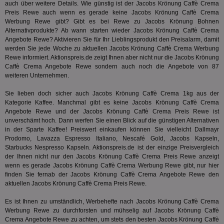
kan
Seiten
auch über weitere Details. Wie günstig ist der Jacobs Krönung Caffè Crema
Bid
auf ein
Preis Rewe auch wenn es gerade keine Jacobs Krönung Caffè Crema
We
enthal
sic
Werbung Rewe gibt? Gibt es bei Rewe zu Jacobs Krönung Bohnen
zur Be
Bes
Besuche
Alternativprodukte? Ab wann starten wieder Jacobs Krönung Caffè Crema
Anz
und
Angebote Rewe? Aktivieren Sie für Ihr Lieblingsprodukt den Preisalarm, damit
sie
Kampa
werden Sie jede Woche zu aktuellen Jacobs Krönung Caffè Crema Werbung
für die 
TDCPM
1 Jahr
Die
The Trade Desk Inc.
Analys
Rewe informiert. Aktionspreis.de zeigt Ihnen aber nicht nur die Jacobs Krönung
Inf
.adsrvr.org
verwen
Caffè Crema Angebote Rewe sondern auch noch die Angebote von 87
der
weiteren Unternehmen.
Web
Wer
En
Sie lieben doch sicher auch Jacobs Krönung Caffè Crema 1kg aus der
mög
Kategorie
Kaffee
. Manchmal gibt es keine Jacobs Krönung Caffè Crema
Bes
Angebote Rewe und der Jacobs Krönung Caffè Crema Preis Rewe ist
ges
unverschämt hoch. Dann werfen Sie einen Blick auf die günstigen Alternativen
uid-bp-36033
.ads.stickyadstv.com
2 Monate
Die
in der Sparte
Kaffee
! Preiswert einkaufen können Sie vielleicht Dallmayr
Nut
Prodomo, Lavazza Espresso Italiano, Nescafé Gold, Jacobs Kapseln,
Int
Starbucks Nespresso Kapseln. Aktionspreis.de ist der einzige Preisvergleich
Web
ab,
der Ihnen nicht nur den Jacobs Krönung Caffè Crema Preis Rewe anzeigt
Wer
wenn es gerade Jacobs Krönung Caffè Crema Werbung Rewe gibt, nur hier
dem
finden Sie fernab der Jacobs Krönung Caffè Crema Angebote Rewe den
Prä
lie
aktuellen Jacobs Krönung Caffè Crema Preis Rewe.
3pi
3 Monate
Leg
ID5 Technology Ltd
Es ist Ihnen zu umständlich, Werbehefte nach Jacobs Krönung Caffè Crema
den
.id5-sync.com
Werbung Rewe zu durchforsten und mühselig auf Jacobs Krönung Caffè
We
Dri
Crema Angebote Rewe zu achten, um stets den besten Jacobs Krönung Caffè