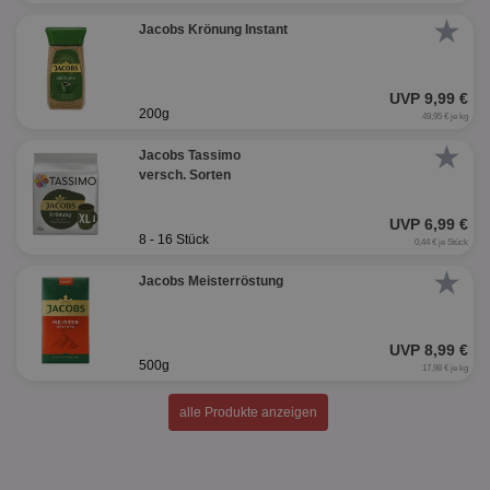
★
Jacobs Krönung Instant
UVP 9,99 €
200g
49,95 € je kg
★
Jacobs Tassimo
versch. Sorten
UVP 6,99 €
8 - 16 Stück
0,44 € je Stück
★
Jacobs Meisterröstung
UVP 8,99 €
500g
17,98 € je kg
alle Produkte anzeigen