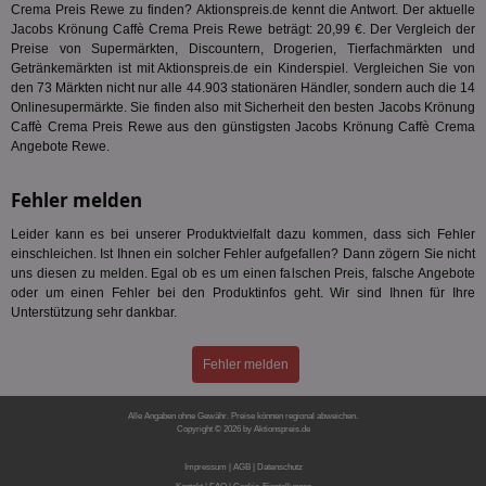
Bes
Crema Preis Rewe zu finden? Aktionspreis.de kennt die Antwort. Der aktuelle
We
Jacobs Krönung Caffè Crema Preis Rewe beträgt: 20,99 €. Der Vergleich der
kön
Ser
Preise von Supermärkten, Discountern, Drogerien, Tierfachmärkten und
Hub
Getränkemärkten ist mit Aktionspreis.de ein Kinderspiel. Vergleichen Sie von
ber
den 73 Märkten nicht nur alle 44.903 stationären Händler, sondern auch die 14
Wer
Onlinesupermärkte. Sie finden also mit Sicherheit den besten Jacobs Krönung
ge
Caffè Crema Preis Rewe aus den günstigsten Jacobs Krönung Caffè Crema
PugT
1 Monat
Reg
PubMatic Inc.
Angebote Rewe.
ID,
.pubmatic.com
Ben
wi
Fehler melden
Bes
ide
We
Leider kann es bei unserer Produktvielfalt dazu kommen, dass sich Fehler
ver
einschleichen. Ist Ihnen ein solcher Fehler aufgefallen? Dann zögern Sie nicht
ver
uns diesen zu melden. Egal ob es um einen falschen Preis, falsche Angebote
Anz
oder um einen Fehler bei den Produktinfos geht. Wir sind Ihnen für Ihre
IDSYNC
1 Jahr
Die
Verizon
Unterstützung sehr dankbar.
Inf
Communications Inc.
der
.analytics.yahoo.com
Web
Fehler melden
Wer
En
mög
Bes
Alle Angaben ohne Gewähr. Preise können regional abweichen.
ges
Copyright © 2026 by Aktionspreis.de
Produkt-ID: 785
TestIfCookieP
1 Jahr 1
Die
Smart AdServer SAS
Impressum
|
AGB
|
Datenschutz
Monat
ve
.smartadserver.com