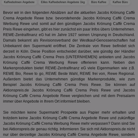
Verstä
Kaffeebohnen Angebote
Eilles Kaffeebohnen Angebote 1kg
Büro Kaffee
Kaffee Büro
adx_ts
1 Jahr
Die
ORTEC B.V.
Nutzer
sic
.optinadserving.com
Wer
Bevor wir in den folgenden Absätzen auf die aktuellen Jacobs Krönung Caffè
pi
1 Tag
Dieses 
TradeTracker
Web
der Er
.pubmatic.com
Crema Angebote Rewe bzw. bevorstehende Jacobs Krönung Caffè Crema
Inform
Werbung Rewe und somit auf den günstigen Jacobs Krönung Caffè Crema
digitalAudience
1 Jahr
Dig
Social Audience B.V.
das Nu
Coo
Preis Rewe eingehen, gibt es hier zunächst ein paar Infos übers Unternehmen.
.target.digitalaudience.io
auf Web
dig
REWE-Zentralfinanz eG hat im Jahre 1927 seinen Ursprung in Deutschland.
verfolg
Onl
Besuch
Damals bekannt als Revisionsverband der Westkauf‑Genossenschaften hat
Er
Geräte
Unbekannt den Supermarkt eröffnet. Die Zentrale von Rewe befindet sich
zu 
Market
derzeit in Köln. Diese Position entscheidet darüber, wie günstig der Händler
tuuid
.360yield.com
3 Monate
Die
_ga
1 Jahr 1
Dieser
Jacobs Krönung Caffè Crema Preis {UNTERNHEMEN} anbieten und Jacobs
Google LLC
hau
Monat
ist mit
.aktionspreis.de
Krönung Caffè Crema Werbung Rewe offerieren kann. Neben den
bid
Univers
Markenprodukten bietet REWE-Zentralfinanz eG viele Eigenmarken wie z.B.
Wer
verknüp
Web
REWE Bio, Rewe to go, REWE Beste Wahl, REWE frei von, Rewe Regional.
eine wi
rel
Aktuali
Außerdem bietet das Unternehmen günstige Markenprodukte, wie zum
am häu
Beispiel Jacobs Krönung Caffè Crema Preis Rewe. Sie können auf
viewer
1 Jahr
Wir
ORTEC B.V.
verwen
ve
Aktionspreis.de Jacobs Krönung Caffè Crema Preis Rewe und Jacobs
.optinadserving.com
Analys
Bes
Google
Krönung Caffè Crema Angebote Rewe vergleichen und mit dem Preisalarm
Inf
Cookie
immer über Angebote in Ihrem Ort informiert bleiben.
un
verwen
zu 
eindeu
Sie möchten keine Supermarkt Prospekte aus Papier mehr erhalten und
zu unt
tuuid_lu
.360yield.com
3 Monate
Ent
indem e
trotzdem keine Jacobs Krönung Caffè Crema Angebote Rewe und zukünftige
Bes
generi
Jacobs Krönung Caffè Crema Werbung Rewe mehr verpassen? Dann sind Sie
Bid
als Cli
bei Aktionspreis.de genau richtig. Informieren Sie sich mit Aktionspreis.de nicht
Bes
zugewi
Web
ist in j
nur über derzeitige Jacobs Krönung Caffè Crema Angebote Rewe, sondern