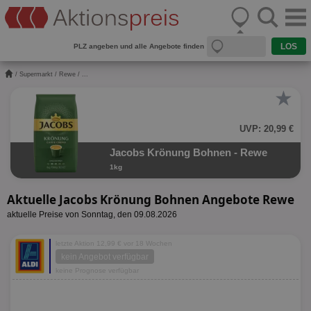
PLZ angeben und alle Angebote finden
/
Supermarkt
/
Rewe
/ ...
★
UVP: 20,99 €
Jacobs Krönung Bohnen - Rewe
1kg
Aktuelle Jacobs Krönung Bohnen Angebote Rewe
aktuelle Preise von Sonntag, den 09.08.2026
letzte Aktion 12,99 € vor 18 Wochen
kein Angebot verfügbar
keine Prognose verfügbar