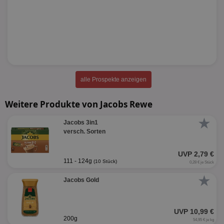
alle Prospekte anzeigen
Weitere Produkte von Jacobs Rewe
★
Jacobs 3in1
versch. Sorten
UVP 2,79 €
111 - 124g
(10 Stück)
0,28 € je Stück
★
Jacobs Gold
UVP 10,99 €
200g
54,95 € je kg