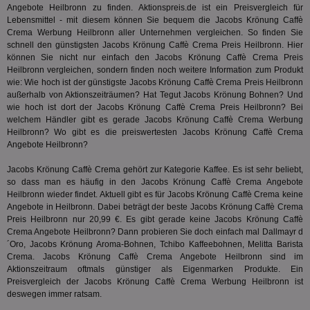
wi
Angebote Heilbronn zu finden. Aktionspreis.de ist ein Preisvergleich für
Bes
Lebensmittel - mit diesem können Sie bequem die Jacobs Krönung Caffè
ide
We
Crema Werbung Heilbronn aller Unternehmen vergleichen. So finden Sie
ver
schnell den günstigsten Jacobs Krönung Caffè Crema Preis Heilbronn. Hier
ver
können Sie nicht nur einfach den Jacobs Krönung Caffè Crema Preis
Anz
Heilbronn vergleichen, sondern finden noch weitere Information zum Produkt
IDSYNC
1 Jahr
Die
Verizon
wie: Wie hoch ist der günstigste Jacobs Krönung Caffè Crema Preis Heilbronn
Inf
Communications Inc.
außerhalb von Aktionszeiträumen? Hat
Tegut
Jacobs Krönung Bohnen? Und
der
.analytics.yahoo.com
wie hoch ist dort der Jacobs Krönung Caffè Crema Preis Heilbronn? Bei
Web
Wer
welchem Händler gibt es gerade Jacobs Krönung Caffè Crema Werbung
En
Heilbronn? Wo gibt es die preiswertesten Jacobs Krönung Caffè Crema
mög
Angebote Heilbronn?
Bes
ges
Jacobs Krönung Caffè Crema gehört zur Kategorie
Kaffee
. Es ist sehr beliebt,
TestIfCookieP
1 Jahr 1
Die
Smart AdServer SAS
so dass man es häufig in den Jacobs Krönung Caffè Crema Angebote
Monat
ve
.smartadserver.com
Heilbronn wieder findet. Aktuell gibt es für Jacobs Krönung Caffè Crema keine
Wer
Angebote in Heilbronn. Dabei beträgt der beste Jacobs Krönung Caffè Crema
Web
rel
Preis Heilbronn nur 20,99 €. Es gibt gerade keine Jacobs Krönung Caffè
Crema Angebote Heilbronn? Dann probieren Sie doch einfach mal
Dallmayr d
KRTBCOOKIE_80
3 Monate
Die
PubMatic, Inc.
´Oro
, Jacobs Krönung Aroma-Bohnen, Tchibo Kaffeebohnen, Melitta Barista
We
.pubmatic.com
um 
Crema. Jacobs Krönung Caffè Crema Angebote Heilbronn sind im
Onl
Aktionszeitraum oftmals günstiger als Eigenmarken Produkte. Ein
Kam
Preisvergleich der Jacobs Krönung Caffè Crema Werbung Heilbronn ist
ind
deswegen immer ratsam.
ide
Nut