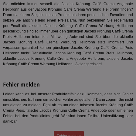
int
Sie möchten immer schnell die Jacobs Krönung Caffè Crema Angebote
ein
Heilbronn aus der Jacobs Krönung Caffè Crema Werbung Heilbronn finden?
ang
kan
Dann markieren Sie jetzt dieses Produkt als Ihren persönlichen Favoriten und
Anz
setzen Sie anschließend einen Preisalarm. Nun bekommen Sie regelmäßig
und
per Email die aktuelle Jacobs Krönung Caffè Crema Werbung Heilbronn
und
geschickt und sind so immer über den günstigen Jacobs Krönung Caffè Crema
We
wer
Preis Heilbronn informiert. Mit wenig Aufwand sind Sie über die aktuelle
Anz
Jacobs Krönung Caffè Crema Werbung Heilbronn stets informiert und
Ben
verpassen garantiert keinen günstigen Jacobs Krönung Caffè Crema Preis
Heilbronn mehr. Der aktuelle Jacobs Krönung Caffè Crema Preis Heilbronn,
demdex
6 Monate
Mit
Adobe Inc.
Ad
.demdex.net
aktuelle Jacobs Krönung Caffè Crema Angebote Heilbronn, aktuelle Jacobs
gr
Krönung Caffè Crema Werbung Heilbronn - Aktionspreis.de!
wie
ID-
Seg
Mod
Ber
Fehler melden
aus
Leider kann es bei unserer Produktvielfalt dazu kommen, dass sich Fehler
bitoIsSecure
1 Jahr
Prä
Comcast Corporation
einschleichen. Ist Ihnen ein solcher Fehler aufgefallen? Dann zögern Sie nicht
rel
.bidr.io
Wer
uns diesen zu melden. Egal ob es um einen falschen Jacobs Krönung Caffè
vo
Crema Preis, falsche Jacobs Krönung Caffè Crema Angebote oder um einen
Dri
Fehler bei den Produktinfos geht. Wir sind Ihnen für Ihre Unterstützung sehr
ber
dankbar.
Wer
Geb
matchfreewheel
.w55c.net
1 Monat
Die