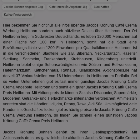
Wer
En
Jacobs Bohnen Angebote 1kg
Café Intención Angebote 1kg
Büro Kaffee
mög
Bes
Kaffee Preisvergleich
ges
Hier bekommen Sie nicht nur alle Infos über die Jacobs Krönung Caffè Crema
uid-bp-36033
.ads.stickyadstv.com
2 Monate
Die
Werbung Heilbronn sondern auch nützliche Details über Heilbronn. Der Ort
Nut
Int
Heilbronn liegt im Südwesten Deutschlands. Es leben 120.000 Menschen auf
Web
einer Fläche von 100 km² in Heilbronn, somit hat die Stadt eine
ab,
Bevölkerungsdichte von 1200 Einwohner pro Quadratkilometer. Heilbronn ist
Wer
dem
in die verschiedenen Stadtteile wie z.B. Biberach, Neckargartach, Haselter
Prä
Siedlung, Sontheim, Frankenbach, Kirchhausen, Klingenberg unterteilt.
lie
Heilbronn bietet einige Sehenswürdigkeiten wie Götzen- und Bollwerksturm,
Hafenmarktturm, Käthchenhaus, Rathaus, Kilianskirche. Aktionspreis.de hat
3pi
3 Monate
Leg
ID5 Technology Ltd
den
.id5-sync.com
derzeit 37 Verkaufsstellen von 16 Unternehmen in Heilbronn im Portfolio. Bei
We
so vielen Unternehmen gibt es fast immer günstige Jacobs Krönung Caffè
Dri
Crema Angebote Heilbronn und somit ein guter Jacobs Krönung Caffè Crema
Bes
We
Preis Heilbronn. Mit Aktionspreis.de können Sie also Discounter, Supermärkte,
kön
Drogerien, Getränke- und Tierfachmärkte miteinander vergleichen. Am meisten
Ser
vertreten sind die Händler Lidl, dm, Penny, Rewe, Aldi Süd. Um möglichst viele
Hub
Kunden ins Geschäft zu locken gibt es häufig preiswerte Jacobs Krönung Caffè
ber
Wer
Crema Werbung Heilbronn, so finden Sie schnell einen günstigen Jacobs
ge
Krönung Caffè Crema Preis Heilbronn.
PugT
1 Monat
Reg
PubMatic Inc.
Jacobs Krönung Bohnen gehört zu Ihren Lieblingsprodukten? Mit
ID,
.pubmatic.com
Ben
Aktionspreis.de ist es ganz leicht die aktuellen Jacobs Krönung Caffè Crema