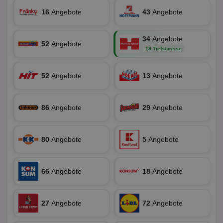
Ben
16
Angebote
43
Angebote
ver
Nor
sic
gen
34
Angebote
und
52
Angebote
ver
19 Tiefstpreise
die
gut
die
52
Angebote
13
Angebote
Anm
Ben
Sei
CookieScriptConsent
1 Monat
Die
CookieScript
86
Angebote
29
Angebote
Coo
www.aktionspreis.de
ver
Ein
für
spe
80
Angebote
5
Angebote
Ban
Scr
or
fun
66
Angebote
18
Angebote
27
Angebote
72
Angebote
Name
Provider
Provider
/
Domäne
/
Ablaufdatum
Beschre
Name
Ablaufdatum
Beschreib
Domäne