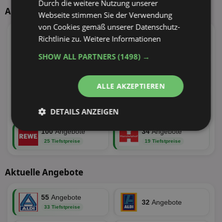
Durch die weitere Nutzung unserer
Aktuelle TOP-Händler
Webseite stimmen Sie der Verwendung
von Cookies gemäß unserer Datenschutz-
95
Angebote
100
Angebote
Richtlinie zu.
Weitere Informationen
39 Tiefstpreise
34 Tiefstpreise
SHOW ALL PARTNERS
(1498) →
55
Angebote
110
Angebote
33 Tiefstpreise
31 Tiefstpreise
ALLE AKZEPTIEREN
73
Angebote
62
Angebote
DETAILS ANZEIGEN
30 Tiefstpreise
26 Tiefstpreise
Unbedingt
Performance
100
Angebote
34
Angebote
erforderlich
25 Tiefstpreise
19 Tiefstpreise
Aktuelle Angebote
Targeting
Funktionalität
55
Angebote
32
Angebote
33 Tiefstpreise
Unklassifizierte