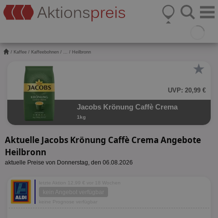
/
Kaffee
/
Kaffeebohnen
/
...
/ Heilbronn
★
UVP: 20,99 €
Jacobs Krönung Caffè Crema
1kg
Aktuelle Jacobs Krönung Caffè Crema Angebote
Heilbronn
aktuelle Preise von Donnerstag, den 06.08.2026
letzte Aktion 12,99 € vor 18 Wochen
kein Angebot verfügbar
keine Prognose verfügbar