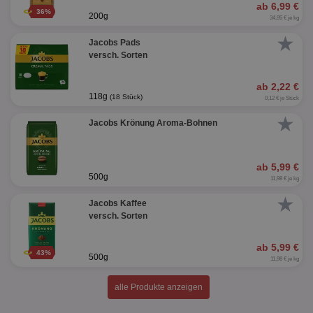
ab 6,99 €
36%
200g
34,95 € je kg
★
Jacobs Pads
versch. Sorten
ab 2,22 €
118g
(18 Stück)
0,12 € je Stück
★
Jacobs Krönung Aroma-Bohnen
ab 5,99 €
500g
11,98 € je kg
★
Jacobs Kaffee
versch. Sorten
ab 5,99 €
43%
500g
11,98 € je kg
alle Produkte anzeigen