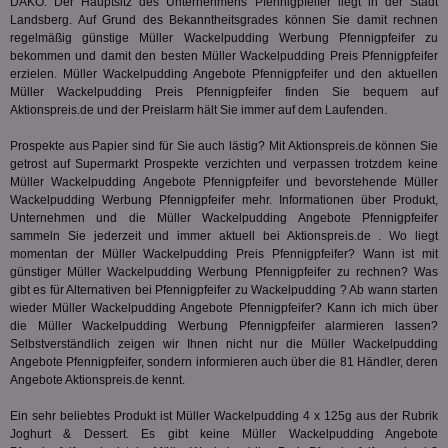
DAKO. Der Hauptsitz des Unternehmens Pfennigpfeifer liegt in der Stadt
verbessern
verwen
Bes
spezifisch
Datum 
Landsberg. Auf Grund des Bekanntheitsgrades können Sie damit rechnen
ar_debug
.googleadservices.com
3 Monate
Bid
mit A/B-Te
Uhrzei
Bes
regelmäßig günstige Müller Wackelpudding Werbung Pfennigpfeifer zu
Sicherheit
des Nut
receive-
.doubleclick.net
6 Monate
Web
bekommen und damit den besten Müller Wackelpudding Preis Pfennigpfeifer
die einziga
Websit
cookie-
kan
Chrome-B
erzielen. Müller Wackelpudding Angebote Pfennigpfeifer und den aktuellen
verfol
deprecation
Bid
Umgebung
Nutzer
Müller Wackelpudding Preis Pfennigpfeifer finden Sie bequem auf
We
verste
__gpi
.aktionspreis.de
1 Jahr
sic
Aktionspreis.de und der Preislarm hält Sie immer auf dem Laufenden.
Leistu
Bes
zu verb
uid-bp-892
.ads.stickyadstv.com
2 Monate
Anz
Prospekte aus Papier sind für Sie auch lästig? Mit Aktionspreis.de können Sie
sie
c
.creative-
12 Monate
Dieses
getrost auf Supermarkt Prospekte verzichten und verpassen trotzdem keine
receive-
.adnxs.com
1 Jahr 1
serving.com
verwen
uid-bp-26913
cookie-
.ads.stickyadstv.com
Monat
1 Monat
Die
Müller Wackelpudding Angebote Pfennigpfeifer und bevorstehende Müller
Häufig
deprecation
ve
Wackelpudding Werbung Pfennigpfeifer mehr. Informationen über Produkt,
Besuch
Nut
identif
Unternehmen und die Müller Wackelpudding Angebote Pfennigpfeifer
ver
__eoi
.aktionspreis.de
6 Monate
wie de
auf
sammeln Sie jederzeit und immer aktuell bei Aktionspreis.de . Wo liegt
die Web
ko
uid-bp-717
.ads.stickyadstv.com
1 Monat
momentan der Müller Wackelpudding Preis Pfennigpfeifer? Wann ist mit
Es erfa
Nut
günstiger Müller Wackelpudding Werbung Pfennigpfeifer zu rechnen? Was
über d
Wer
uid-bp-23329
.ads.stickyadstv.com
2 Monate
des Nut
gibt es für Alternativen bei Pfennigpfeifer zu Wackelpudding ? Ab wann starten
Website
wfivefivec
1 Jahr 1
Die
Roku Inc.
wieder Müller Wackelpudding Angebote Pfennigpfeifer? Kann ich mich über
i
1 Jahr
OpenX
welche
Monat
Reg
.w55c.net
.openx.net
die Müller Wackelpudding Werbung Pfennigpfeifer alarmieren lassen?
gelese
ber
Selbstverständlich zeigen wir Ihnen nicht nur die Müller Wackelpudding
We
uid-bp-951
.ads.stickyadstv.com
2 Monate
fw_ts
.optinadserving.com
1 Jahr
Dieses
Angebote Pfennigpfeifer, sondern informieren auch über die 81 Händler, deren
verwen
KADUSERCOOKIE
1 Jahr
Die
PubMatic Inc.
Angebote Aktionspreis.de kennt.
receive-
.criteo.com
1 Jahr
Effekti
Reg
.pubmatic.com
cookie-
Leistu
ber
deprecation
Werbe
Ein sehr beliebtes Produkt ist Müller Wackelpudding 4 x 125g aus der Rubrik
We
zu ver
Joghurt & Dessert
. Es gibt keine Müller Wackelpudding Angebote
APC
.doubleclick.net
6 Monate
die auf
A3
1 Jahr
Anz