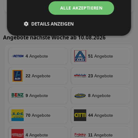
23 Tiefstpreise
21 Tiefstpreise
ALLE AKZEPTIEREN
Alle aktuellen Angebote anzeigen
DETAILS ANZEIGEN
Unbedingt
Performance
Angebote nächste Woche ab 10.08.2026
erforderlich
4
Angebote
51
Angebote
Targeting
Funktionalität
22
Angebote
23
Angebote
Unklassifizierte
9
Angebote
8
Angebote
70
Angebote
44
Angebote
Unbedingt erforderlich
Performance
4
Angebote
11
Angebote