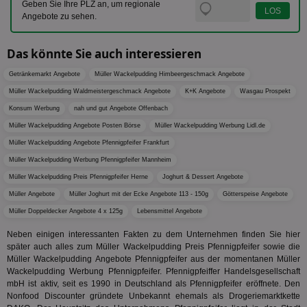
Anm
Geben Sie Ihre PLZ an, um regionale
Ben
Angebote zu sehen.
Sei
CookieScriptConsent
1 Monat
Die
CookieScript
Das könnte Sie auch interessieren
Coo
www.aktionspreis.de
ver
Ein
Getränkemarkt Angebote
Müller Wackelpudding Himbeergeschmack Angebote
für
spe
Müller Wackelpudding Waldmeistergeschmack Angebote
K+K Angebote
Wasgau Prospekt
Ban
Scr
Konsum Werbung
nah und gut Angebote Offenbach
or
Müller Wackelpudding Angebote Posten Börse
Müller Wackelpudding Werbung Lidl.de
fun
Müller Wackelpudding Angebote Pfennigpfeifer Frankfurt
Müller Wackelpudding Werbung Pfennigpfeifer Mannheim
Müller Wackelpudding Preis Pfennigpfeifer Herne
Joghurt & Dessert Angebote
Name
Provider
Provider
/
Domäne
/
Ablaufdatum
Beschre
Müller Angebote
Müller Joghurt mit der Ecke Angebote 113 - 150g
Götterspeise Angebote
Name
Ablaufdatum
Beschreib
Domäne
uid-bp-159
StickyADS.tv
2 Monate
Müller Doppeldecker Angebote 4 x 125g
Lebensmittel Angebote
Name
Provider
/
Domäne
Ablaufdatum
Beschr
.ads.stickyadstv.com
chkChromeAb67Sec
.pubmatic.com
3 Monate
Dieses Coo
wahrschei
_ga_BZ0Z3NWXX5
.aktionspreis.de
1 Jahr 1
Dieses
Neben einigen interessanten Fakten zu dem Unternehmen finden Sie hier
Name
Provider
/
Domäne
Ablaufdatum
Be
SyncRTB4
.pubmatic.com
3 Monate
um versch
Monat
von Go
später auch alles zum Müller Wackelpudding Preis Pfennigpfeifer sowie die
Funktione
Analyti
UserID1
2 Monate 29
Die
ADITION technologies
Müller Wackelpudding Angebote Pfennigpfeifer aus der momentanen Müller
XANDR_PANID
3 Monate
Funktional
Xandr Inc.
um de
Tage
ve
AG
Chrome-Br
.adnxs.com
Wackelpudding Werbung Pfennigpfeifer. Pfennigpfeiffer Handelsgesellschaft
Sitzung
Inf
.adfarm1.adition.com
testen, u
beizub
mbH ist aktiv, seit es 1990 in Deutschland als Pfennigpfeifer eröffnete. Den
Bes
Benutzere
C
1 Monat 1
Adform
Nonfood Discounter gründete Unbekannt ehemals als Drogeriemarktkette
Sicherhei
Tag
da_ts
.adform.net
.optinadserving.com
1 Jahr
Dieses
tuuid_lu
.creative-serving.com
12 Monate
Ent