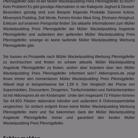
Yahoo! Inc.
Pfennigpfeifer oder ist der Müller Wackelpudding Preis Pfennigpfeifer zu hoch?
verbrac
Ya
.yahoo.com
Nutzer
Kein Problem! Es gibt günstige Alternativen in der Kategorie
Joghurt & Dessert
.
wird, d
Besonders günstig sind zum Beispiel folgende Produkte Danone Activia,
tt_viewer
12 Monate 4
Tea
Teads B.V.
bestim
Tage
Coo
Mövenpick Pudding, Zott Monte, Ferrero Kinder Maxi King, Ehrmann Almighurt.
.teads.tv
geklick
auf
Exklusiv auf unserem Preisportal finden Sie aktuelle Informationen zum Müller
hilft be
Web
Optimi
Wackelpudding Preis Pfennigpfeifer der Müller Wackelpudding Angebote
Vid
Anzei
Pfennigpfeifer und außerdem den geltenden Müller Wackelpudding Preis
per
und d
Pfennigpfeifer, solange es keine laufende Müller Wackelpudding Werbung
Verstä
adx_ts
1 Jahr
Die
ORTEC B.V.
Nutzer
Pfennigpfeifer gibt.
sic
.optinadserving.com
Wer
pi
1 Tag
Dieses 
TradeTracker
Sie hassen es Prospekte nach Müller Wackelpudding Werbung Pfennigpfeifer
Web
der Er
.pubmatic.com
zu durchsuchen und finden es schwer aktuelle Müller Wackelpudding
Inform
digitalAudience
1 Jahr
Dig
Social Audience B.V.
das Nu
Angebote Pfennigpfeifer zu finden, wollen aber trotzdem über den Müller
Coo
.target.digitalaudience.io
auf Web
Wackelpudding Preis Pfennigpfeifer informiert sein? Aktionspreis.de zeigt
dig
verfolg
Onl
Ihnen immer den momentanen Müller Wackelpudding Preis Pfennigpfeifer.
Besuch
Er
Aktuell liegt er beispielsweise bei 1,59 €. Der Vergleich der Preise von
Geräte
zu 
Market
Supermärkten, Discountern, Drogerien, Tierfachmärkten und Getränkemärkten
ist mit Aktionspreis.de ein Kinderspiel. Unter den insgesamt 73 Filialen können
tuuid
.360yield.com
3 Monate
Die
_ga
1 Jahr 1
Dieser
Google LLC
hau
Sie 44.903 Filialen stationärer Händler und außerdem 8 Onlinesupermärkte
Monat
ist mit
.aktionspreis.de
bid
Univers
vergleichen. So einfach entgeht Ihnen keine Müller Wackelpudding Werbung
Wer
verknüp
Pfennigpfeifer mehr und Sie bekommen dank der Müller Wackelpudding
Web
eine wi
Angebote Pfennigpfeifer immer und garantiert den besten Müller
rel
Aktuali
Wackelpudding Preis Pfennigpfeifer.
am häu
viewer
1 Jahr
Wir
ORTEC B.V.
verwen
ve
.optinadserving.com
Analys
Bes
Google