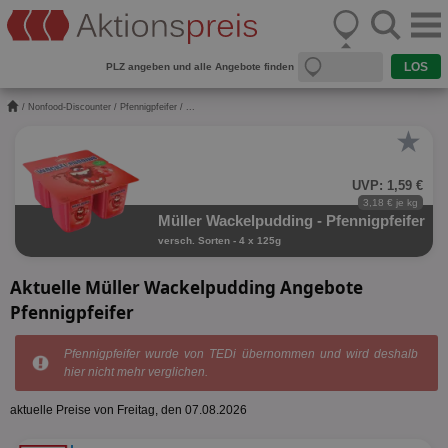
PLZ angeben und alle Angebote finden
/
Nonfood-Discounter
/
Pfennigpfeifer
/ ...
★
UVP: 1,59 €
3,18 € je kg
Müller Wackelpudding - Pfennigpfeifer
versch. Sorten - 4 x 125g
Aktuelle Müller Wackelpudding Angebote
Pfennigpfeifer
Pfennigpfeifer wurde von TEDi übernommen und wird deshalb
hier nicht mehr verglichen.
aktuelle Preise von Freitag, den 07.08.2026