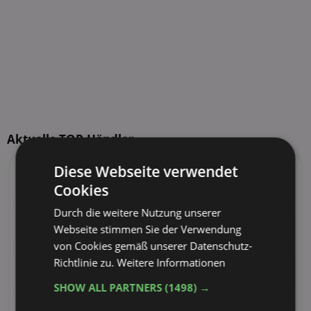
Aktuelle TOP-Händler
Diese Webseite verwendet
147
Angebote
95
Angebote
Cookies
55 Tiefstpreise
41 Tiefstpreise
Durch die weitere Nutzung unserer
100
Angebote
55
Angebote
Webseite stimmen Sie der Verwendung
30 Tiefstpreise
29 Tiefstpreise
von Cookies gemäß unserer Datenschutz-
Richtlinie zu.
Weitere Informationen
110
Angebote
73
Angebote
27 Tiefstpreise
26 Tiefstpreise
SHOW ALL PARTNERS
(1498) →
100
Angebote
62
Angebote