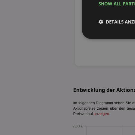
SHOW ALL PAR
DETAILS ANZ
Unbedingt
erforderlich
Unbed
Entwicklung der Aktionsp
Unbedingt erforderli
Kontoverwaltung. Oh
Im folgenden Diagramm sehen Sie die 
Aktionspreise zeigen über den gesa
Name
Preisverlauf
anzeigen
.
identifier
securitytoken