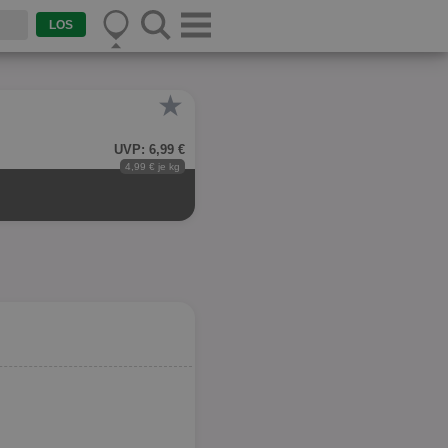
★
UVP: 6,99 €
4,99 € je kg