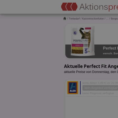
/
Tierbedarf
/
Katzentrockenfutter
/
...
/ Bergi
Perfect 
versch. Sor
Aktuelle Perfect Fit An
aktuelle Preise von Donnerstag, den
letzte Aktion 4,89 € vor 20 
kein Angebot verfügbar
keine Prognose verfügbar