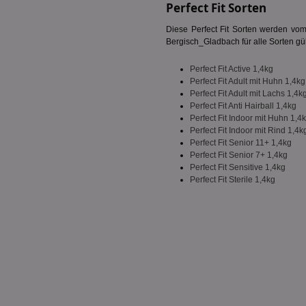
Perfect Fit Sorten
fw_ts
receive-cookie-dep
Diese Perfect Fit Sorten werden vom 
__gpi
Bergisch_Gladbach für alle Sorten gült
wfivefivec
uid-bp-892
Perfect Fit Active 1,4kg
KADUSERCOOKIE
receive-cookie-dep
Perfect Fit Adult mit Huhn 1,4kg
pi
Perfect Fit Adult mit Lachs 1,4k
__eoi
Perfect Fit Anti Hairball 1,4kg
A3
uid-bp-717
Perfect Fit Indoor mit Huhn 1,4
_ga
Perfect Fit Indoor mit Rind 1,4k
tt_viewer
uid-bp-23329
Perfect Fit Senior 11+ 1,4kg
Perfect Fit Senior 7+ 1,4kg
i
Perfect Fit Sensitive 1,4kg
adx_ts
Perfect Fit Sterile 1,4kg
uid-bp-951
digitalAudience
receive-cookie-dep
APC
tuuid
viewer