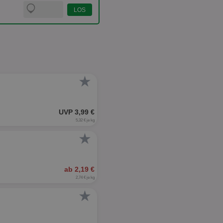
★
UVP 3,99 €
5,32 € je kg
★
ab 2,19 €
2,74 € je kg
★