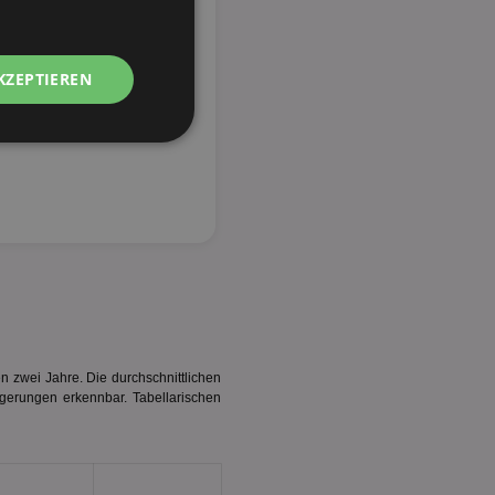
KZEPTIEREN
Unklassifizierte
zierte
meldung und die
wendet werden.
n zwei Jahre. Die durchschnittlichen
gerungen erkennbar. Tabellarischen