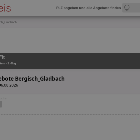
PLZ angeben und alle Angebote finden
sch_Gladbach
Fit
ten - 1,4kg
gebote Bergisch_Gladbach
 06.08.2026
Wochen