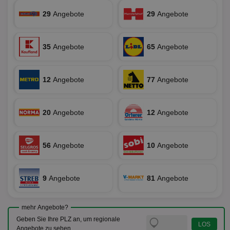
zu unt
tuuid_lu
.360yield.com
3 Monate
Ent
indem e
29
Angebote
29
Angebote
Bes
generi
Bid
als Cli
Bes
zugewi
Web
ist in j
kan
Seiten
35
Angebote
65
Angebote
Bid
auf ein
We
enthal
sic
zur Be
Bes
Besuche
12
Angebote
77
Angebote
Anz
und
sie
Kampa
für die 
TDCPM
1 Jahr
Die
The Trade Desk Inc.
Analys
Inf
.adsrvr.org
verwen
20
Angebote
12
Angebote
der
Web
Wer
En
mög
56
Angebote
10
Angebote
Bes
ges
uid-bp-36033
.ads.stickyadstv.com
2 Monate
Die
9
Angebote
81
Angebote
Nut
Int
Web
ab,
mehr Angebote?
Wer
dem
Geben Sie Ihre PLZ an, um regionale
Prä
Angebote zu sehen.