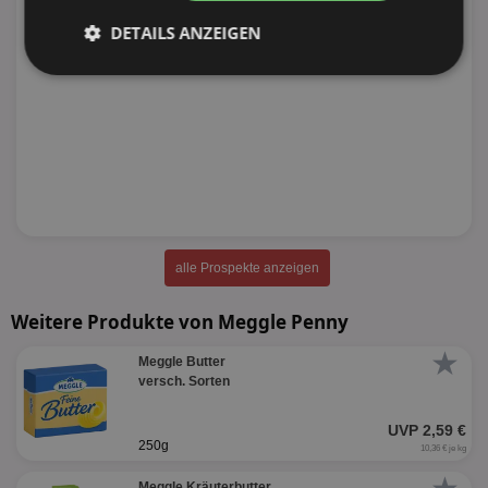
DETAILS ANZEIGEN
Unbedingt
Performance
erforderlich
Targeting
Funktionalität
Unklassifizierte
alle Prospekte anzeigen
Weitere Produkte von Meggle Penny
★
Meggle Butter
versch. Sorten
Unbedingt erforderlich
Performance
UVP 2,59 €
250g
Targeting
Funktionalität
Unklassifizierte
10,36 € je kg
Meggle Kräuterbutter