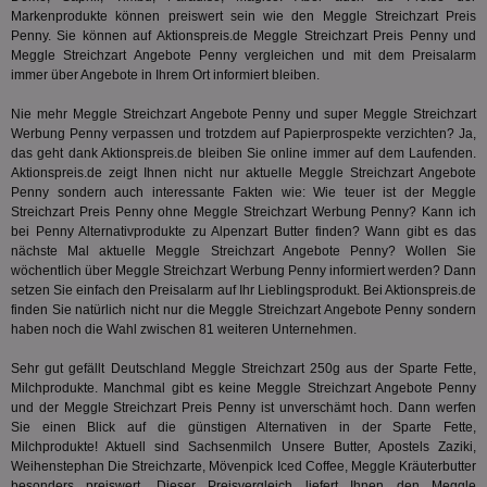
mög
Markenprodukte können preiswert sein wie den Meggle Streichzart Preis
Bes
Penny. Sie können auf Aktionspreis.de Meggle Streichzart Preis Penny und
ges
Meggle Streichzart Angebote Penny vergleichen und mit dem Preisalarm
TestIfCookieP
1 Jahr 1
Die
Smart AdServer SAS
immer über Angebote in Ihrem Ort informiert bleiben.
Monat
ve
.smartadserver.com
Wer
Web
Nie mehr Meggle Streichzart Angebote Penny und super Meggle Streichzart
rel
Werbung Penny verpassen und trotzdem auf Papierprospekte verzichten? Ja,
das geht dank Aktionspreis.de bleiben Sie online immer auf dem Laufenden.
KRTBCOOKIE_80
3 Monate
Die
PubMatic, Inc.
Aktionspreis.de zeigt Ihnen nicht nur aktuelle Meggle Streichzart Angebote
We
.pubmatic.com
um 
Penny sondern auch interessante Fakten wie: Wie teuer ist der Meggle
Onl
Streichzart Preis Penny ohne Meggle Streichzart Werbung Penny? Kann ich
Kam
bei Penny Alternativprodukte zu Alpenzart Butter finden? Wann gibt es das
ind
nächste Mal aktuelle Meggle Streichzart Angebote Penny? Wollen Sie
ide
Nut
wöchentlich über Meggle Streichzart Werbung Penny informiert werden? Dann
int
setzen Sie einfach den Preisalarm auf Ihr Lieblingsprodukt. Bei Aktionspreis.de
ein
finden Sie natürlich nicht nur die Meggle Streichzart Angebote Penny sondern
ang
kan
haben noch die Wahl zwischen 81 weiteren Unternehmen.
Anz
und
Sehr gut gefällt Deutschland Meggle Streichzart 250g aus der Sparte
Fette,
und
Milchprodukte
. Manchmal gibt es keine Meggle Streichzart Angebote Penny
We
wer
und der Meggle Streichzart Preis Penny ist unverschämt hoch. Dann werfen
Anz
Sie einen Blick auf die günstigen Alternativen in der Sparte
Fette,
Ben
Milchprodukte
! Aktuell sind Sachsenmilch Unsere Butter, Apostels Zaziki,
demdex
6 Monate
Mit
Weihenstephan Die Streichzarte, Mövenpick Iced Coffee, Meggle Kräuterbutter
Adobe Inc.
Ad
.demdex.net
besonders preiswert. Dieser Preisvergleich liefert Ihnen den Meggle