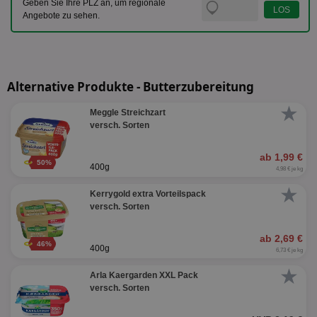
Geben Sie Ihre PLZ an, um regionale
Angebote zu sehen.
Alternative Produkte - Butterzubereitung
★
Meggle Streichzart
versch. Sorten
ab 1,99 €
50%
400g
4,98 € je kg
★
Kerrygold extra Vorteilspack
versch. Sorten
ab 2,69 €
46%
400g
6,73 € je kg
★
Arla Kaergarden XXL Pack
versch. Sorten