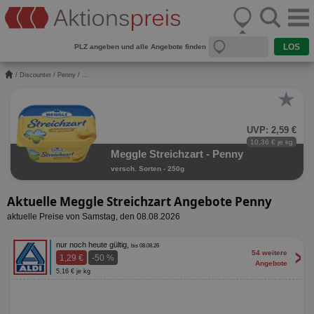
PLZ angeben und alle Angebote finden
/
Discounter
/
Penny
/ ...
★
UVP: 2,59 €
10,36 € je kg
Meggle Streichzart - Penny
versch. Sorten - 250g
Aktuelle Meggle Streichzart Angebote Penny
aktuelle Preise von Samstag, den 08.08.2026
nur noch heute gültig,
bis 08.08.26
>
54 weitere
1,29 €
-50 %
Angebote
5,16 € je kg