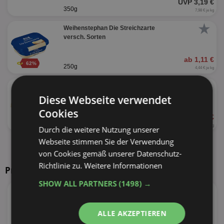
UVP 3,19 €
350g
7,98 € je kg
★
Weihenstephan Die Streichzarte
versch. Sorten
ab 1,11 €
62%
250g
4,44 € je kg
★
Arla Kaergarden
versch. Sorten
Diese Webseite verwendet
Cookies
ab 1,29 €
52%
200g
6,45 € je kg
Durch die weitere Nutzung unserer
Webseite stimmen Sie der Verwendung
alle Produkte anzeigen
von Cookies gemäß unserer Datenschutz-
Richtlinie zu.
Weitere Informationen
Prospekte in Ihrer Nähe
SHOW ALL PARTNERS
(1498) →
ALLE AKZEPTIEREN