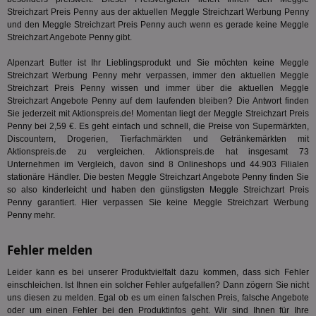
gr
Streichzart Preis Penny aus der aktuellen Meggle Streichzart Werbung Penny
wie
und den Meggle Streichzart Preis Penny auch wenn es gerade keine Meggle
ID-
Seg
Streichzart Angebote Penny gibt.
Mod
Ber
Alpenzart Butter ist Ihr Lieblingsprodukt und Sie möchten keine Meggle
aus
Streichzart Werbung Penny mehr verpassen, immer den aktuellen Meggle
bitoIsSecure
1 Jahr
Prä
Comcast Corporation
Streichzart Preis Penny wissen und immer über die aktuellen Meggle
rel
.bidr.io
Streichzart Angebote Penny auf dem laufenden bleiben? Die Antwort finden
Wer
Sie jederzeit mit Aktionspreis.de! Momentan liegt der Meggle Streichzart Preis
vo
Dri
Penny bei 2,59 €. Es geht einfach und schnell, die Preise von Supermärkten,
ber
Discountern, Drogerien, Tierfachmärkten und Getränkemärkten mit
Wer
Aktionspreis.de zu vergleichen. Aktionspreis.de hat insgesamt 73
Geb
Unternehmen im Vergleich, davon sind 8 Onlineshops und 44.903 Filialen
matchfreewheel
.w55c.net
1 Monat
Die
stationäre Händler. Die besten Meggle Streichzart Angebote Penny finden Sie
ver
so also kinderleicht und haben den günstigsten Meggle Streichzart Preis
Nu
Penny garantiert. Hier verpassen Sie keine Meggle Streichzart Werbung
Int
ver
Penny mehr.
Koo
Anz
Nut
Fehler melden
mög
Ver
Leider kann es bei unserer Produktvielfalt dazu kommen, dass sich Fehler
Rel
einschleichen. Ist Ihnen ein solcher Fehler aufgefallen? Dann zögern Sie nicht
CMPRO
3 Monate
Die
Casale Media Inc.
uns diesen zu melden. Egal ob es um einen falschen Preis, falsche Angebote
We
.casalemedia.com
oder um einen Fehler bei den Produktinfos geht. Wir sind Ihnen für Ihre
der