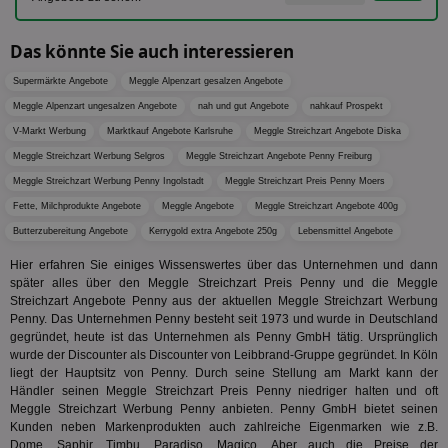
lie
3pi
3 Monate
Leg
ID5 Technology Ltd
den
.id5-sync.com
Das könnte Sie auch interessieren
We
Dri
Supermärkte Angebote
Meggle Alpenzart gesalzen Angebote
Bes
We
Meggle Alpenzart ungesalzen Angebote
nah und gut Angebote
nahkauf Prospekt
kön
Ser
V-Markt Werbung
Marktkauf Angebote Karlsruhe
Meggle Streichzart Angebote Diska
Hub
ber
Meggle Streichzart Werbung Selgros
Meggle Streichzart Angebote Penny Freiburg
Wer
Meggle Streichzart Werbung Penny Ingolstadt
Meggle Streichzart Preis Penny Moers
ge
Fette, Milchprodukte Angebote
Meggle Angebote
Meggle Streichzart Angebote 400g
PugT
1 Monat
Reg
PubMatic Inc.
ID,
.pubmatic.com
Butterzubereitung Angebote
Kerrygold extra Angebote 250g
Lebensmittel Angebote
Ben
wi
Hier erfahren Sie einiges Wissenswertes über das Unternehmen und dann
Bes
später alles über den Meggle Streichzart Preis Penny und die Meggle
ide
We
Streichzart Angebote Penny aus der aktuellen Meggle Streichzart Werbung
ver
Penny. Das Unternehmen Penny besteht seit 1973 und wurde in Deutschland
ver
gegründet, heute ist das Unternehmen als Penny GmbH tätig. Ursprünglich
Anz
wurde der Discounter als Discounter von Leibbrand-Gruppe gegründet. In Köln
IDSYNC
1 Jahr
Die
Verizon
liegt der Hauptsitz von Penny. Durch seine Stellung am Markt kann der
Inf
Communications Inc.
Händler seinen Meggle Streichzart Preis Penny niedriger halten und oft
der
.analytics.yahoo.com
Meggle Streichzart Werbung Penny anbieten. Penny GmbH bietet seinen
Web
Wer
Kunden neben Markenprodukten auch zahlreiche Eigenmarken wie z.B.
En
Dome, Saphir, Timbu, Paradiso, Magico. Aber auch die Preise der