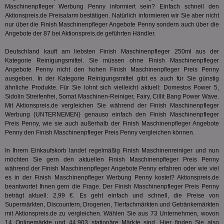
Ser
Maschinenpfleger Werbung Penny informiert sein? Einfach schnell den
Hub
ber
Aktionspreis.de Preisalarm bestätigen. Natürlich informieren wir Sie aber nicht
Wer
nur über die Finish Maschinenpfleger Angebote Penny sondern auch über die
ge
Angebote der 87 bei Aktionspreis.de geführten Händler.
PugT
1 Monat
Reg
PubMatic Inc.
ID,
.pubmatic.com
Deutschland kauft am liebsten Finish Maschinenpfleger 250ml aus der
Ben
Kategorie
Reinigungsmittel
. Sie müssen ohne Finish Maschinenpfleger
wi
Angebote Penny nicht den hohen Finish Maschinenpfleger Preis Penny
Bes
ausgeben. In der Kategorie
Reinigungsmittel
gibt es auch für Sie günstig
ide
We
ähnliche Produkte. Für Sie lohnt sich vielleicht aktuell: Domestos Power 5,
ver
Sidolin Streifenfrei, Somat Maschinen-Reiniger, Fairy, Cillit Bang Power Wave.
ver
Mit Aktionspreis.de vergleichen Sie während der Finish Maschinenpfleger
Anz
Werbung {UNTERNEMEN} genauso einfach den Finish Maschinenpfleger
IDSYNC
1 Jahr
Die
Verizon
Preis Penny, wie sie auch außerhalb der Finish Maschinenpfleger Angebote
Inf
Communications Inc.
Penny den Finish Maschinenpfleger Preis Penny vergleichen können.
der
.analytics.yahoo.com
Web
Wer
In Ihrem Einkaufskorb landet regelmäßig Finish Maschinenreiniger und nun
En
möchten Sie gern den aktuellen Finish Maschinenpfleger Preis Penny
mög
während der Finish Maschinenpfleger Angebote Penny erfahren oder wie viel
Bes
ges
es in der Finish Maschinenpfleger Werbung Penny kostet? Aktionspreis.de
beantwortet Ihnen gern die Frage. Der Finish Maschinenpfleger Preis Penny
TestIfCookieP
1 Jahr 1
Die
Smart AdServer SAS
beträgt aktuell: 2,99 €. Es geht einfach und schnell, die Preise von
Monat
ve
.smartadserver.com
Supermärkten, Discountern, Drogerien, Tierfachmärkten und Getränkemärkten
Wer
Web
mit Aktionspreis.de zu vergleichen. Wählen Sie aus 73 Unternehmen, wovon
rel
14 Onlinemärkte und 44.903 stationäre Märkte sind. Hier finden Sie also