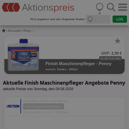
PLZ angeben und alle Angebote finden
/
Discounter
/
Penny
/ ...
★
UVP: 2,99 €
11,96 € je Liter
Finish Maschinenpfleger - Penny
versch. Sorten - 250ml
Aktuelle Finish Maschinenpfleger Angebote Penny
aktuelle Preise von Sonntag, den 09.08.2026
letzte Aktion 1,99 € vor 8 Wochen
kein Angebot verfügbar
nächste Aktion in ca. 5 - 6 Wochen