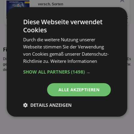
versch. Sorten
UVP 5,99 €
Diese Webseite verwendet
18 - 30 Stück
0,20 € je Stück
Cookies
alle Produkte anzeigen
Durch die weitere Nutzung unserer
Webseite stimmen Sie der Verwendung
Finish Maschinenpfleger Sorten
von Cookies gemäß unserer Datenschutz-
Diese Finish Maschinenpfleger Sorten werden vom Hersteller produziert. Es
Richtlinie zu.
Weitere Informationen
gelten nicht zwangsläufig alle Finish Maschinenpfleger Angebote Penny bzw.
der Finish Maschinenpfleger Preis Penny für alle Sorten des Herstellers.
SHOW ALL PARTNERS
(1498) →
Finish Maschinenpfleger klassisch 250ml
Finish Maschinenpfleger lemon 250ml
ALLE AKZEPTIEREN
fehlende Sorte melden
DETAILS ANZEIGEN
Unbedingt
Performance
erforderlich