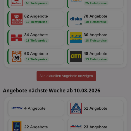
50 Tiefstpreise
25 Tiefstpreise
securitytoken
aktionspreis.de
1 Jahr
Log
PHPSESSID
Session
Coo
62
Angebote
78
Angebote
PHP.net
An
www.aktionspreis.de
19 Tiefstpreise
18 Tiefstpreise
wir
Spr
ein
34
Angebote
36
Angebote
die
Ben
18 Tiefstpreise
18 Tiefstpreise
ver
Nor
sic
63
Angebote
48
Angebote
gen
17 Tiefstpreise
13 Tiefstpreise
und
ver
die
gut
Alle aktuellen Angebote anzeigen
die
Anm
Ben
Angebote nächste Woche ab 10.08.2026
Sei
CookieScriptConsent
1 Monat
Die
CookieScript
Coo
www.aktionspreis.de
ver
4
Angebote
51
Angebote
Ein
für
spe
Ban
Scr
22
Angebote
23
Angebote
or