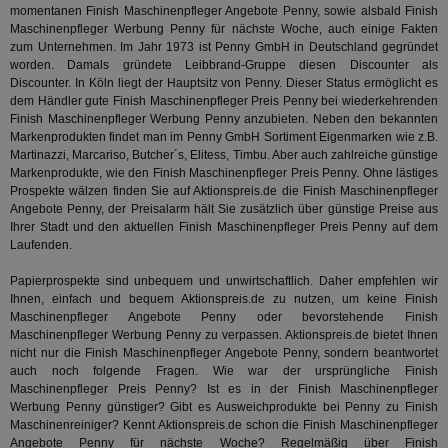
sic
zur Be
momentanen Finish Maschinenpfleger Angebote Penny, sowie alsbald Finish
Bes
Besuche
Anz
Maschinenpfleger Werbung Penny für nächste Woche, auch einige Fakten
und
sie
Kampa
zum Unternehmen. Im Jahr 1973 ist Penny GmbH in Deutschland gegründet
für die 
worden. Damals gründete Leibbrand-Gruppe diesen Discounter als
TDCPM
1 Jahr
Die
The Trade Desk Inc.
Analys
Discounter. In Köln liegt der Hauptsitz von Penny. Dieser Status ermöglicht es
Inf
.adsrvr.org
verwen
der
dem Händler gute Finish Maschinenpfleger Preis Penny bei wiederkehrenden
Web
Finish Maschinenpfleger Werbung Penny anzubieten. Neben den bekannten
Wer
Markenprodukten findet man im Penny GmbH Sortiment Eigenmarken wie z.B.
En
mög
Martinazzi, Marcariso, Butcher´s, Elitess, Timbu. Aber auch zahlreiche günstige
Bes
Markenprodukte, wie den Finish Maschinenpfleger Preis Penny. Ohne lästiges
ges
Prospekte wälzen finden Sie auf Aktionspreis.de die Finish Maschinenpfleger
Angebote Penny, der Preisalarm hält Sie zusätzlich über günstige Preise aus
uid-bp-36033
.ads.stickyadstv.com
2 Monate
Die
Nut
Ihrer Stadt und den aktuellen Finish Maschinenpfleger Preis Penny auf dem
Int
Laufenden.
Web
ab,
Papierprospekte sind unbequem und unwirtschaftlich. Daher empfehlen wir
Wer
dem
Ihnen, einfach und bequem Aktionspreis.de zu nutzen, um keine Finish
Prä
Maschinenpfleger Angebote Penny oder bevorstehende Finish
lie
Maschinenpfleger Werbung Penny zu verpassen. Aktionspreis.de bietet Ihnen
3pi
3 Monate
Leg
nicht nur die Finish Maschinenpfleger Angebote Penny, sondern beantwortet
ID5 Technology Ltd
den
.id5-sync.com
auch noch folgende Fragen. Wie war der ursprüngliche Finish
We
Maschinenpfleger Preis Penny? Ist es in der Finish Maschinenpfleger
Dri
Werbung Penny günstiger? Gibt es Ausweichprodukte bei Penny zu Finish
Bes
We
Maschinenreiniger? Kennt Aktionspreis.de schon die Finish Maschinenpfleger
kön
Angebote Penny für nächste Woche? Regelmäßig über Finish