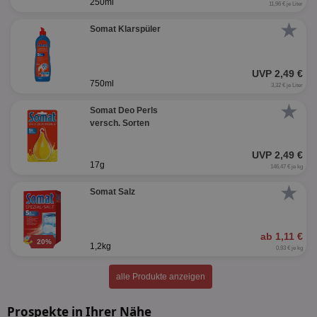
250ml
11,96 € je Liter
★
Somat Klarspüler
UVP 2,49 €
750ml
3,32 € je Liter
★
Somat Deo Perls
versch. Sorten
UVP 2,49 €
17g
146,47 € je kg
★
Somat Salz
ab 1,11 €
20%
1,2kg
0,93 € je kg
alle Produkte anzeigen
Prospekte in Ihrer Nähe