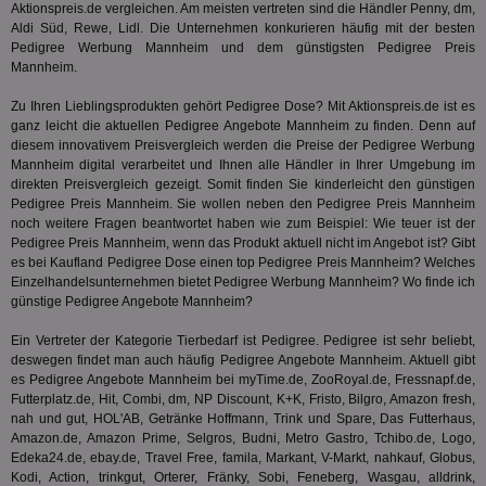
Aktionspreis.de vergleichen. Am meisten vertreten sind die Händler Penny, dm,
Wer
dem
Aldi Süd, Rewe, Lidl. Die Unternehmen konkurieren häufig mit der besten
Prä
Pedigree Werbung Mannheim und dem günstigsten Pedigree Preis
lie
Mannheim.
3pi
3 Monate
Leg
ID5 Technology Ltd
den
.id5-sync.com
Zu Ihren Lieblingsprodukten gehört Pedigree Dose? Mit Aktionspreis.de ist es
We
ganz leicht die aktuellen Pedigree Angebote Mannheim zu finden. Denn auf
Dri
diesem innovativem Preisvergleich werden die Preise der Pedigree Werbung
Bes
Mannheim digital verarbeitet und Ihnen alle Händler in Ihrer Umgebung im
We
kön
direkten Preisvergleich gezeigt. Somit finden Sie kinderleicht den günstigen
Ser
Pedigree Preis Mannheim. Sie wollen neben den Pedigree Preis Mannheim
Hub
noch weitere Fragen beantwortet haben wie zum Beispiel: Wie teuer ist der
ber
Wer
Pedigree Preis Mannheim, wenn das Produkt aktuell nicht im Angebot ist? Gibt
ge
es bei
Kaufland
Pedigree Dose einen top Pedigree Preis Mannheim? Welches
Einzelhandelsunternehmen bietet Pedigree Werbung Mannheim? Wo finde ich
PugT
1 Monat
Reg
PubMatic Inc.
günstige Pedigree Angebote Mannheim?
ID,
.pubmatic.com
Ben
wi
Ein Vertreter der Kategorie
Tierbedarf
ist Pedigree. Pedigree ist sehr beliebt,
Bes
deswegen findet man auch häufig Pedigree Angebote Mannheim. Aktuell gibt
ide
We
es Pedigree Angebote Mannheim bei myTime.de, ZooRoyal.de, Fressnapf.de,
ver
Futterplatz.de, Hit, Combi, dm, NP Discount, K+K, Fristo, Bilgro, Amazon fresh,
ver
nah und gut, HOL'AB, Getränke Hoffmann, Trink und Spare, Das Futterhaus,
Anz
Amazon.de, Amazon Prime, Selgros, Budni, Metro Gastro, Tchibo.de, Logo,
IDSYNC
1 Jahr
Die
Verizon
Edeka24.de, ebay.de, Travel Free, famila, Markant, V-Markt, nahkauf, Globus,
Inf
Communications Inc.
Kodi, Action, trinkgut, Orterer, Fränky, Sobi, Feneberg, Wasgau, alldrink,