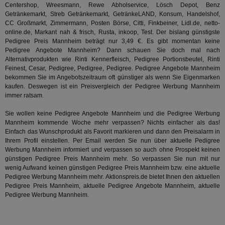
der
.analytics.yahoo.com
Centershop, Wreesmann, Rewe Abholservice, Lösch Depot, Benz
Web
Getränkemarkt, Streb Getränkemarkt, GetränkeLAND, Konsum, Handelshof,
Wer
En
CC Großmarkt, Zimmermann, Posten Börse, Citti, Finkbeiner, Lidl.de, netto-
mög
online.de, Markant nah & frisch, Rusta, inkoop, Test. Der bislang günstigste
Bes
Pedigree Preis Mannheim beträgt nur 3,49 €. Es gibt momentan keine
ges
Pedigree Angebote Mannheim? Dann schauen Sie doch mal nach
TestIfCookieP
1 Jahr 1
Die
Smart AdServer SAS
Alternativprodukten wie Rinti Kennerfleisch, Pedigree Portionsbeutel, Rinti
Monat
ve
.smartadserver.com
Feinest,
Cesar
, Pedigree, Pedigree, Pedigree. Pedigree Angebote Mannheim
Wer
bekommen Sie im Angebotszeitraum oft günstiger als wenn Sie Eigenmarken
Web
rel
kaufen. Deswegen ist ein Preisvergleich der Pedigree Werbung Mannheim
immer ratsam.
KRTBCOOKIE_80
3 Monate
Die
PubMatic, Inc.
We
.pubmatic.com
Sie wollen keine Pedigree Angebote Mannheim und die Pedigree Werbung
um 
Onl
Mannheim kommende Woche mehr verpassen? Nichts einfacher als das!
Kam
Einfach das Wunschprodukt als Favorit markieren und dann den Preisalarm in
ind
Ihrem Profil einstellen. Per Email werden Sie nun über aktuelle Pedigree
ide
Nut
Werbung Mannheim informiert und verpassen so auch ohne Prospekt keinen
int
günstigen Pedigree Preis Mannheim mehr. So verpassen Sie nun mit nur
ein
wenig Aufwand keinen günstigen Pedigree Preis Mannheim bzw. eine aktuelle
ang
Pedigree Werbung Mannheim mehr. Aktionspreis.de bietet Ihnen den aktuellen
kan
Anz
Pedigree Preis Mannheim, aktuelle Pedigree Angebote Mannheim, aktuelle
und
Pedigree Werbung Mannheim.
und
We
wer
Anz