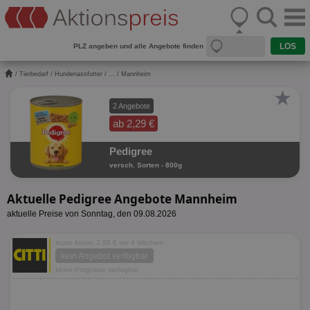
PLZ angeben und alle Angebote finden
/
Tierbedarf
/
Hundenassfutter
/
...
/ Mannheim
★
2 Angebote
ab 2,29 €
Pedigree
versch. Sorten - 800g
Aktuelle Pedigree Angebote Mannheim
aktuelle Preise von Sonntag, den 09.08.2026
letzte Aktion 2,99 € vor 4 Wochen
kein Angebot verfügbar
keine Prognose verfügbar