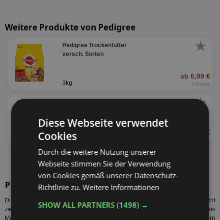
Weitere Produkte von Pedigree
★
Pedigree Trockenfutter
versch. Sorten
ab 6,99 €
3kg
2,33 € je kg
★
Pedigree Portionsbeutel
versch. Sorten
Diese Webseite verwendet
ab 0,49 €
Cookies
100g
4,90 € je kg
Durch die weitere Nutzung unserer
alle Produkte anzeigen
Webseite stimmen Sie der Verwendung
von Cookies gemäß unserer Datenschutz-
Pedigree Sorten
Richtlinie zu.
Weitere Informationen
Diese Pedigree Sorten werden vom Hersteller produziert. Es sind nicht
SHOW ALL PARTNERS
(1498) →
zwangsläufig alle Pedigree Angebote Mannheim bzw. Pedigree Preis
Mannheim für alle Sorten gültig. Auch sind nicht alle Sorten bei allen Händlern