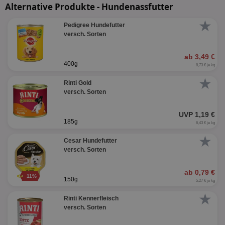
Alternative Produkte - Hundenassfutter
★
Pedigree Hundefutter
versch. Sorten
ab 3,49 €
400g
8,73 € je kg
★
Rinti Gold
versch. Sorten
UVP 1,19 €
185g
6,43 € je kg
★
Cesar Hundefutter
versch. Sorten
ab 0,79 €
11%
150g
5,27 € je kg
★
Rinti Kennerfleisch
versch. Sorten