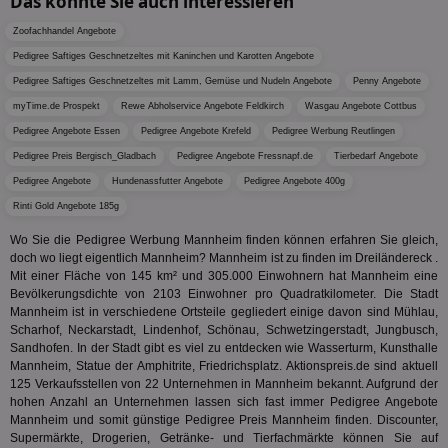
Das könnte Sie auch interessieren
Inf
Cookie
un
verwen
Zoofachhandel Angebote
zu 
eindeu
zu unt
Pedigree Saftiges Geschnetzeltes mit Kaninchen und Karotten Angebote
tuuid_lu
.360yield.com
3 Monate
Ent
indem e
Bes
generi
Pedigree Saftiges Geschnetzeltes mit Lamm, Gemüse und Nudeln Angebote
Penny Angebote
Bid
als Cli
Bes
myTime.de Prospekt
Rewe Abholservice Angebote Feldkirch
Wasgau Angebote Cottbus
zugewi
Web
ist in j
Pedigree Angebote Essen
Pedigree Angebote Krefeld
Pedigree Werbung Reutlingen
kan
Seiten
Bid
auf ein
Pedigree Preis Bergisch_Gladbach
Pedigree Angebote Fressnapf.de
Tierbedarf Angebote
We
enthal
sic
zur Be
Pedigree Angebote
Hundenassfutter Angebote
Pedigree Angebote 400g
Bes
Besuche
Anz
Rinti Gold Angebote 185g
und
sie
Kampa
für die 
Wo Sie die Pedigree Werbung Mannheim finden können erfahren Sie gleich,
TDCPM
1 Jahr
Die
The Trade Desk Inc.
Analys
doch wo liegt eigentlich Mannheim? Mannheim ist zu finden im Dreiländereck .
Inf
.adsrvr.org
verwen
Mit einer Fläche von 145 km² und 305.000 Einwohnern hat Mannheim eine
der
Web
Bevölkerungsdichte von 2103 Einwohner pro Quadratkilometer. Die Stadt
Wer
Mannheim ist in verschiedene Ortsteile gegliedert einige davon sind Mühlau,
En
Scharhof, Neckarstadt, Lindenhof, Schönau, Schwetzingerstadt, Jungbusch,
mög
Bes
Sandhofen. In der Stadt gibt es viel zu entdecken wie Wasserturm, Kunsthalle
ges
Mannheim, Statue der Amphitrite, Friedrichsplatz. Aktionspreis.de sind aktuell
125 Verkaufsstellen von 22 Unternehmen in Mannheim bekannt. Aufgrund der
uid-bp-36033
.ads.stickyadstv.com
2 Monate
Die
hohen Anzahl an Unternehmen lassen sich fast immer Pedigree Angebote
Nut
Int
Mannheim und somit günstige Pedigree Preis Mannheim finden. Discounter,
Web
Supermärkte, Drogerien, Getränke- und Tierfachmärkte können Sie auf
ab,