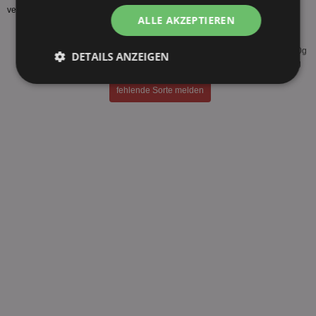
verfügbar.
ALLE AKZEPTIEREN
Pedigree Saftiges Geschnetzeltes mit Kaninchen und Karotten 800g
Pedigree Saftiges Geschnetzeltes mit Lamm, Gemüse und Nudeln 800g
DETAILS ANZEIGEN
Pedigree Saftiges Geschnetzeltes mit Rind, Gemüse und Nudeln 800g
Unbedingt
Performance
fehlende Sorte melden
erforderlich
Targeting
Funktionalität
Unklassifizierte
Unbedingt erforderlich
Performance