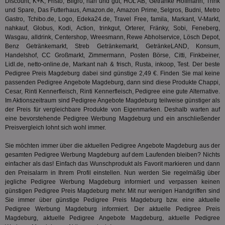
Discount, K+K, Fristo, Bilgro, nah und gut, HOL'AB, Getränke Hoffmann, Trink
Hub
ber
und Spare, Das Futterhaus, Amazon.de, Amazon Prime, Selgros, Budni, Metro
Wer
Gastro, Tchibo.de, Logo, Edeka24.de, Travel Free, famila, Markant, V-Markt,
ge
nahkauf, Globus, Kodi, Action, trinkgut, Orterer, Fränky, Sobi, Feneberg,
PugT
1 Monat
Reg
Wasgau, alldrink, Centershop, Wreesmann, Rewe Abholservice, Lösch Depot,
PubMatic Inc.
ID,
.pubmatic.com
Benz Getränkemarkt, Streb Getränkemarkt, GetränkeLAND, Konsum,
Ben
Handelshof, CC Großmarkt, Zimmermann, Posten Börse, Citti, Finkbeiner,
wi
Lidl.de, netto-online.de, Markant nah & frisch, Rusta, inkoop, Test. Der beste
Bes
ide
Pedigree Preis Magdeburg dabei sind günstige 2,49 €. Finden Sie mal keine
We
passenden Pedigree Angebote Magdeburg, dann sind diese Produkte Chappi,
ver
Cesar, Rinti Kennerfleisch,
Rinti Kennerfleisch
, Pedigree eine gute Alternative.
ver
Anz
Im Aktionszeitraum sind Pedigree Angebote Magdeburg teilweise günstiger als
der Preis für vergleichbare Produkte von Eigenmarken. Deshalb warten auf
IDSYNC
1 Jahr
Die
Verizon
eine bevorstehende Pedigree Werbung Magdeburg und ein anschließender
Inf
Communications Inc.
Preisvergleich lohnt sich wohl immer.
der
.analytics.yahoo.com
Web
Wer
Sie möchten immer über die aktuellen Pedigree Angebote Magdeburg aus der
En
gesamten Pedigree Werbung Magdeburg auf dem Laufenden bleiben? Nichts
mög
einfacher als das! Einfach das Wunschprodukt als Favorit markieren und dann
Bes
ges
den Preisalarm in Ihrem Profil einstellen. Nun werden Sie regelmäßig über
jegliche Pedigree Werbung Magdeburg informiert und verpassen keinen
TestIfCookieP
1 Jahr 1
Die
Smart AdServer SAS
günstigen Pedigree Preis Magdeburg mehr. Mit nur wenigen Handgriffen sind
Monat
ve
.smartadserver.com
Wer
Sie immer über günstige Pedigree Preis Magdeburg bzw. eine aktuelle
Web
Pedigree Werbung Magdeburg informiert. Der aktuelle Pedigree Preis
rel
Magdeburg, aktuelle Pedigree Angebote Magdeburg, aktuelle Pedigree