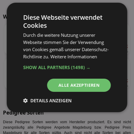
Weitere Produkte von Pedigree
Diese Webseite verwendet
Cookies
★
Pedigree Portionsbeutel
versch. Sorten
Durch die weitere Nutzung unserer
Webseite stimmen Sie der Verwendung
ab 0,33 €
von Cookies gemäß unserer Datenschutz-
100g
3,30 € je kg
Richtlinie zu.
Weitere Informationen
★
Pedigree Trockenfutter
SHOW ALL PARTNERS
(1498) →
versch. Sorten
ab 6,99 €
ALLE AKZEPTIEREN
3kg
2,33 € je kg
alle Produkte anzeigen
DETAILS ANZEIGEN
Pedigree Sorten
Unbedingt
Performance
erforderlich
Diese Pedigree Sorten werden vom Hersteller produziert. Es sind nicht
zwangsläufig alle Pedigree Angebote Magdeburg bzw. Pedigree Preis
Magdeburg für alle Sorten gültig. Auch sind nicht alle Sorten bei allen