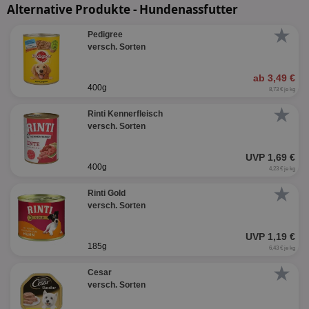
Alternative Produkte - Hundenassfutter
★
Pedigree
versch. Sorten
ab 3,49 €
400g
8,73 € je kg
★
Rinti Kennerfleisch
versch. Sorten
UVP 1,69 €
400g
4,23 € je kg
★
Rinti Gold
versch. Sorten
UVP 1,19 €
185g
6,43 € je kg
★
Cesar
versch. Sorten