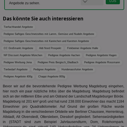
der Er
.pubmatic.com
Angebote zu sehen.
Inform
digitalAudience
1 Jahr
Dig
Social Audience B.V.
das Nu
Coo
.target.digitalaudience.io
auf Web
dig
verfolg
Das könnte Sie auch interessieren
Onl
Besuch
Er
Geräte
zu 
Tierfachhandel Angebote
Market
Pedigree Saftiges Geschnetzeltes mit Lamm, Gemüse und Nudeln Angebote
tuuid
.360yield.com
3 Monate
Die
_ga
1 Jahr 1
Dieser
Google LLC
hau
Monat
ist mit
.aktionspreis.de
Pedigree Saftiges Geschnetzeltes mit Kaninchen und Karotten Angebote
bid
Univers
Wer
verknüp
CC Großmarkt Angebote
Aldi Nord Prospekt
Finkbeiner Angebote Halle
Web
eine wi
rel
NP Discount Angebote München
Pedigree Angebote Aachen
Pedigree Angebote Hagen
Aktuali
am häu
Pedigree Werbung Jena
viewer
Pedigree Preis Bergisch_Gladbach
Pedigree Angebote Rossmann
1 Jahr
Wir
ORTEC B.V.
verwen
ve
.optinadserving.com
Analys
Tierbedarf Angebote
Pedigree Angebote
Hundenassfutter Angebote
Bes
Google
Inf
Cookie
Pedigree Angebote 400g
Chappi Angebote 800g
un
verwen
zu 
eindeu
Bevor wir auf die bevorstehende Pedigree Werbung Magdeburg eingehen,
zu unt
tuuid_lu
.360yield.com
3 Monate
Ent
hier noch ein paar nützliche Infos über die Magdeburg. Magdeburg befindet
indem e
Bes
generi
sich an der mittleren Elbe und am Ostrand der Landschaft Magdeburger Börde.
Bid
als Cli
Magdeburg ist 201 km² groß und hat rund 238.000 Einwohner das macht 1184
Bes
zugewi
Einwohner pro Quadratkilometer. Auf Grund der großen Fläche wurde
Web
ist in j
kan
Magdeburg in die verschiedenen Ortsteile wie Berliner Chaussee, Herrenkrug,
Seiten
Bid
auf ein
Altstadt, Alt Olvenstedt, Ottersleben, Diesdorf gegliedert. Sehenswürdigkeiten
We
enthal
in {STADT sind zum Beispiel Jahrtausendturm, Dom, Rotehornpark.
sic
zur Be
Bes