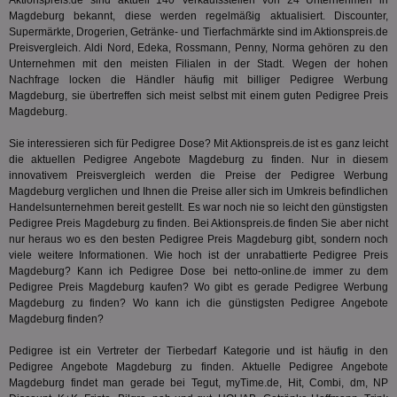
Aktionspreis.de sind aktuell 140 Verkaufsstellen von 24 Unternehmen in
Besuche
Anz
und
Magdeburg bekannt, diese werden regelmäßig aktualisiert. Discounter,
sie
Kampa
Supermärkte, Drogerien, Getränke- und Tierfachmärkte sind im Aktionspreis.de
für die 
Preisvergleich. Aldi Nord, Edeka, Rossmann, Penny, Norma gehören zu den
TDCPM
1 Jahr
Die
The Trade Desk Inc.
Analys
Inf
.adsrvr.org
Unternehmen mit den meisten Filialen in der Stadt. Wegen der hohen
verwen
der
Nachfrage locken die Händler häufig mit billiger Pedigree Werbung
Web
Magdeburg, sie übertreffen sich meist selbst mit einem guten Pedigree Preis
Wer
Magdeburg.
En
mög
Bes
Sie interessieren sich für Pedigree Dose? Mit Aktionspreis.de ist es ganz leicht
ges
die aktuellen Pedigree Angebote Magdeburg zu finden. Nur in diesem
uid-bp-36033
.ads.stickyadstv.com
2 Monate
Die
innovativem Preisvergleich werden die Preise der Pedigree Werbung
Nut
Magdeburg verglichen und Ihnen die Preise aller sich im Umkreis befindlichen
Int
Handelsunternehmen bereit gestellt. Es war noch nie so leicht den günstigsten
Web
Pedigree Preis Magdeburg zu finden. Bei Aktionspreis.de finden Sie aber nicht
ab,
Wer
nur heraus wo es den besten Pedigree Preis Magdeburg gibt, sondern noch
dem
viele weitere Informationen. Wie hoch ist der unrabattierte Pedigree Preis
Prä
Magdeburg? Kann ich Pedigree Dose bei
netto-online.de
immer zu dem
lie
Pedigree Preis Magdeburg kaufen? Wo gibt es gerade Pedigree Werbung
3pi
3 Monate
Leg
ID5 Technology Ltd
Magdeburg zu finden? Wo kann ich die günstigsten Pedigree Angebote
den
.id5-sync.com
Magdeburg finden?
We
Dri
Bes
Pedigree ist ein Vertreter der
Tierbedarf
Kategorie und ist häufig in den
We
Pedigree Angebote Magdeburg zu finden. Aktuelle Pedigree Angebote
kön
Magdeburg findet man gerade bei Tegut, myTime.de, Hit, Combi, dm, NP
Ser