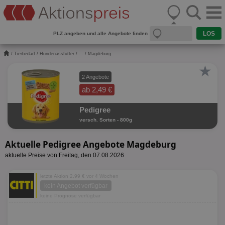
PLZ angeben und alle Angebote finden
/
Tierbedarf
/
Hundenassfutter
/
...
/ Magdeburg
★
2 Angebote
ab 2,49 €
Pedigree
versch. Sorten - 800g
Aktuelle Pedigree Angebote Magdeburg
aktuelle Preise von Freitag, den 07.08.2026
letzte Aktion 2,99 € vor 4 Wochen
kein Angebot verfügbar
keine Prognose verfügbar