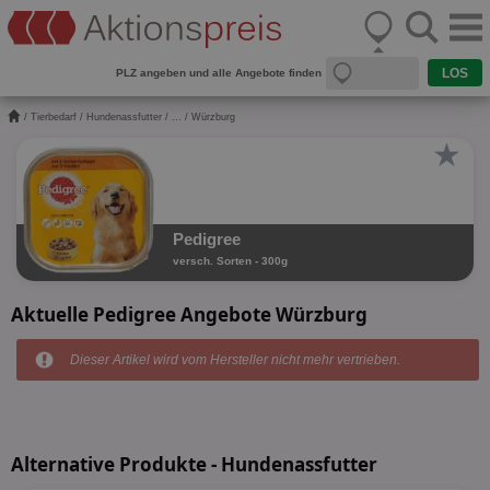
PLZ angeben und alle Angebote finden
/
Tierbedarf
/
Hundenassfutter
/
...
/ Würzburg
★
Pedigree
versch. Sorten - 300g
Aktuelle Pedigree Angebote Würzburg
Dieser Artikel wird vom Hersteller nicht mehr vertrieben.
Alternative Produkte - Hundenassfutter