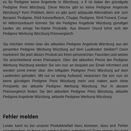
es für Pedigree keine Angebote in Würzburg. x € ist dabei der günstigste
wird, d
tt_viewer
12 Monate 4
Tea
Teads B.V.
bestim
Pedigree Preis Würzburg. Diese Woche gibt es keine Pedigree Angebote
Tage
Coo
.teads.tv
geklick
Würzburg? Kein Problem, denn es gibt auch adäquate Alternativen wie zum
auf
hilft be
Web
Beispiel: Pedigree, Rinti Kennerfleisch, Chappi, Pedigree,
Rinti Feinest
, Cesar.
Optimi
Vid
Im Aktionszeitraum können Sie die Pedigree Angebote Würzburg günstiger
Anzei
per
und d
kaufen als einige No-Name Produkte. Aus diesem Grund lohnt sich der
Verstä
Pedigree Werbung Würzburg Preisvergleich.
adx_ts
1 Jahr
Die
ORTEC B.V.
Nutzer
sic
.optinadserving.com
Wer
pi
1 Tag
Dieses 
Sie möchten immer über die aktuellen Pedigree Angebote Würzburg aus der
TradeTracker
Web
der Er
.pubmatic.com
gesamten Pedigree Werbung Würzburg auf dem Laufenden bleiben? Dann
Inform
markieren Sie jetzt dieses Produkt als Ihren persönlichen Favoriten und setzen
digitalAudience
1 Jahr
Dig
Social Audience B.V.
das Nu
Coo
.target.digitalaudience.io
Sie anschließend einen Preisalarm. Über die aktuellen Preise der Pedigree
auf Web
dig
verfolg
Werbung Würzburg werden Sie von nun an bequem per Email informiert und
Onl
Besuch
werden somit immer über den billigsten Pedigree Preis Würzburg auf dem
Er
Geräte
zu 
Laufenden gehalten. Mit nur so wenig Aufwand, verpassen Sie von nun an
Market
keine günstigen Pedigree Preis Würzburg mehr und haben auch ohne
tuuid
.360yield.com
3 Monate
Die
_ga
1 Jahr 1
Dieser
Google LLC
Prospekte die aktuelle Pedigree Werbung Würzburg. Nur in diesem
hau
Monat
ist mit
.aktionspreis.de
Preisvergleich finden Sie den aktuellen Pedigree Preis Würzburg, aktuelle
bid
Univers
Wer
Pedigree Angebote Würzburg, aktuelle Pedigree Werbung Würzburg.
verknüp
Web
eine wi
rel
Aktuali
am häu
viewer
1 Jahr
Wir
ORTEC B.V.
verwen
Fehler melden
ve
.optinadserving.com
Analys
Bes
Google
Inf
Leider kann es bei unserer Produktvielfalt dazu kommen, dass sich Fehler
Cookie
un
verwen