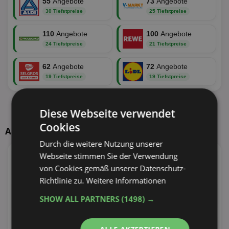
55
Angebote
73
Angebote
30 Tiefstpreise
25 Tiefstpreise
110
Angebote
100
Angebote
24 Tiefstpreise
21 Tiefstpreise
62
Angebote
72
Angebote
19 Tiefstpreise
19 Tiefstpreise
Alle aktuellen Angebote anzeigen
Diese Webseite verwendet
Cookies
Angebote nächste Woche ab 10.08.2026
Durch die weitere Nutzung unserer
Webseite stimmen Sie der Verwendung
4
Angebote
51
Angebote
von Cookies gemäß unserer Datenschutz-
Richtlinie zu.
Weitere Informationen
22
Angebote
23
Angebote
SHOW ALL PARTNERS
(1498) →
8
Angebote
8
Angebote