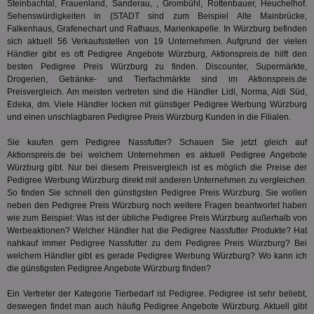
mit A/B-Te
Steinbachtal, Frauenland, Sanderau, , Grombühl, Rottenbauer, Heuchelhof.
Uhrzei
Bes
Sicherheit
des Nut
Sehenswürdigkeiten in {STADT sind zum Beispiel Alte Mainbrücke,
receive-
.doubleclick.net
6 Monate
Web
die einziga
Websit
cookie-
kan
Falkenhaus, Grafenechart und Rathaus, Marienkapelle. In Würzburg befinden
Chrome-B
verfol
deprecation
Bid
sich aktuell 56 Verkaufsstellen von 19 Unternehmen. Aufgrund der vielen
Umgebung
Nutzer
We
Händler gibt es oft Pedigree Angebote Würzburg, Aktionspreis.de hilft den
verste
__gpi
.aktionspreis.de
1 Jahr
sic
Leistu
besten Pedigree Preis Würzburg zu finden. Discounter, Supermärkte,
Bes
zu verb
uid-bp-892
.ads.stickyadstv.com
2 Monate
Anz
Drogerien, Getränke- und Tierfachmärkte sind im Aktionspreis.de
sie
Preisvergleich. Am meisten vertreten sind die Händler Lidl, Norma, Aldi Süd,
c
.creative-
12 Monate
Dieses
receive-
.adnxs.com
1 Jahr 1
serving.com
verwen
Edeka, dm. Viele Händler locken mit günstiger Pedigree Werbung Würzburg
uid-bp-26913
cookie-
.ads.stickyadstv.com
Monat
1 Monat
Die
Häufig
deprecation
ve
und einen unschlagbaren Pedigree Preis Würzburg Kunden in die Filialen.
Besuch
Nut
identif
ver
__eoi
.aktionspreis.de
6 Monate
Sie kaufen gern Pedigree Nassfutter? Schauen Sie jetzt gleich auf
wie de
auf
die Web
Aktionspreis.de bei welchem Unternehmen es aktuell Pedigree Angebote
ko
uid-bp-717
.ads.stickyadstv.com
1 Monat
Es erfa
Nut
Würzburg gibt. Nur bei diesem Preisvergleich ist es möglich die Preise der
über d
Wer
uid-bp-23329
.ads.stickyadstv.com
2 Monate
Pedigree Werbung Würzburg direkt mit anderen Unternehmen zu vergleichen.
des Nut
Website
So finden Sie schnell den günstigsten Pedigree Preis Würzburg. Sie wollen
wfivefivec
1 Jahr 1
Die
Roku Inc.
i
1 Jahr
OpenX
welche
neben den Pedigree Preis Würzburg noch weitere Fragen beantwortet haben
Monat
Reg
.w55c.net
.openx.net
gelese
ber
wie zum Beispiel: Was ist der übliche Pedigree Preis Würzburg außerhalb von
We
uid-bp-951
.ads.stickyadstv.com
2 Monate
Werbeaktionen? Welcher Händler hat die Pedigree Nassfutter Produkte? Hat
fw_ts
.optinadserving.com
1 Jahr
Dieses
verwen
nahkauf
immer Pedigree Nassfutter zu dem Pedigree Preis Würzburg? Bei
KADUSERCOOKIE
1 Jahr
Die
PubMatic Inc.
receive-
.criteo.com
1 Jahr
Effekti
Reg
welchem Händler gibt es gerade Pedigree Werbung Würzburg? Wo kann ich
.pubmatic.com
cookie-
Leistu
ber
die günstigsten Pedigree Angebote Würzburg finden?
deprecation
Werbe
We
zu ver
APC
.doubleclick.net
6 Monate
die auf
Ein Vertreter der Kategorie
Tierbedarf
ist Pedigree. Pedigree ist sehr beliebt,
A3
1 Jahr
Anz
Yahoo! Inc.
verbrac
Ya
.yahoo.com
deswegen findet man auch häufig Pedigree Angebote Würzburg. Aktuell gibt
Nutzer