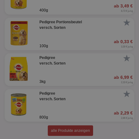
ab 3,49 €
400g
8,73 € je kg
★
Pedigree Portionsbeutel
versch. Sorten
ab 0,33 €
100g
3,30 € je kg
★
Pedigree
versch. Sorten
ab 6,99 €
3kg
2,33 € je kg
★
Pedigree
versch. Sorten
ab 2,29 €
800g
2,86 € je kg
alle Produkte anzeigen