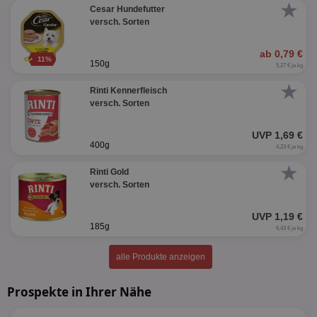
★
Cesar Hundefutter
versch. Sorten
ab 0,79 €
11%
150g
5,27 € je kg
★
Rinti Kennerfleisch
versch. Sorten
UVP 1,69 €
400g
4,23 € je kg
★
Rinti Gold
versch. Sorten
UVP 1,19 €
185g
6,43 € je kg
alle Produkte anzeigen
Prospekte in Ihrer Nähe