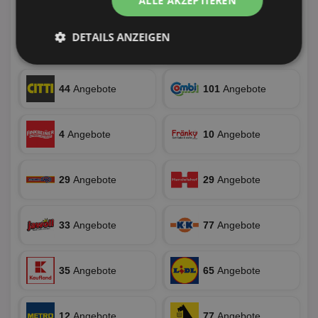
ALLE AKZEPTIEREN
DETAILS ANZEIGEN
44
Angebote
70
Angebote
Unbedingt
Performance
erforderlich
44
Angebote
101
Angebote
Targeting
Funktionalität
4
Angebote
10
Angebote
29
Angebote
29
Angebote
Unklassifizierte
33
Angebote
77
Angebote
35
Angebote
65
Angebote
Unbedingt erforderlich
Performance
Targeting
Funktionalität
Unklassifizierte
12
Angebote
77
Angebote