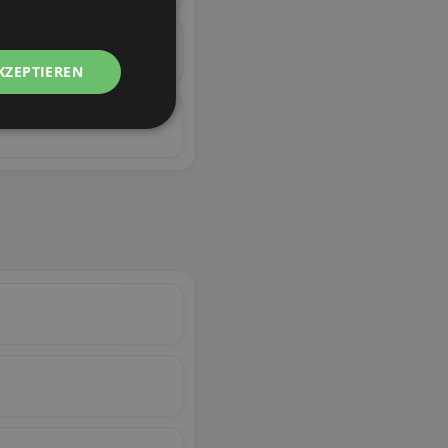
KZEPTIEREN
Unklassifizierte
zierte
meldung und die
wendet werden.