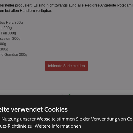
steller produziert. Es sind nicht zwangsläufig alle Pedigree Angebote Potsdam 
rten bei allen Händlern verfügbar.
ndes Herz 300g
nke 300g
 Fell 300g
nsystem 300g
300g
 300g
 und Gemüse 300g
fehlende Sorte melden
95
Angebote
38 Tiefstpreise
ite verwendet Cookies
e Nutzung unserer Webseite stimmen Sie der Verwendung von C
73
Angebote
tz-Richtlinie zu.
Weitere Informationen
25 Tiefstpreise