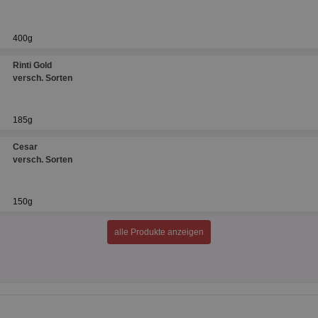
400g
Rinti Gold
versch. Sorten
185g
Cesar
versch. Sorten
150g
alle Produkte anzeigen