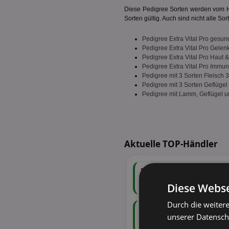
Diese Pedigree Sorten werden vom Her
Sorten gültig. Auch sind nicht alle So
Pedigree Extra Vital Pro gesu
Pedigree Extra Vital Pro Gele
Pedigree Extra Vital Pro Haut &
Pedigree Extra Vital Pro Immu
Pedigree mit 3 Sorten Fleisch 
Pedigree mit 3 Sorten Geflügel
Pedigree mit Lamm, Geflügel
Aktuelle TOP-Händler
146
Angebote
50 Tiefstpreise
Diese Webse
Durch die weiter
55
Angebote
unserer Datenschu
30 Tiefstpreise