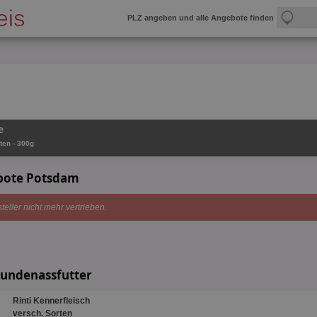
PLZ angeben und alle Angebote finden
e
ten - 300g
ebote Potsdam
teller nicht mehr vertrieben.
Hundenassfutter
Rinti Kennerfleisch
versch. Sorten