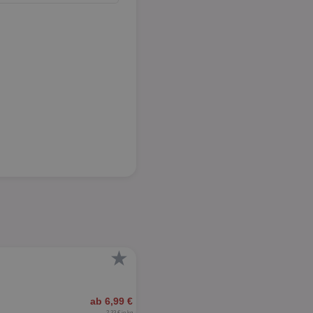
★
ab 6,99 €
2,33 € je kg