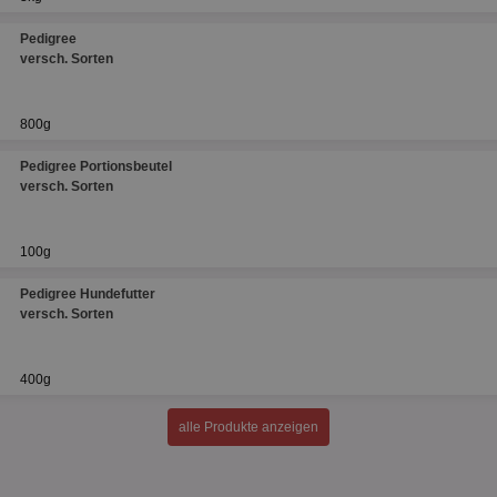
Pedigree
versch. Sorten
800g
Pedigree Portionsbeutel
versch. Sorten
100g
Pedigree Hundefutter
versch. Sorten
400g
alle Produkte anzeigen