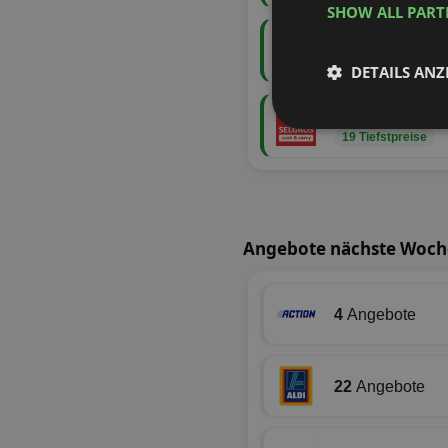
SHOW ALL PAR
110
Angebote
24 Tiefstpreise
DETAILS ANZ
62
Angebote
Unbedingt
19 Tiefstpreise
erforderlich
Angebote nächste Woche
Unbed
4
Angebote
Unbedingt erforderli
Kontoverwaltung. Oh
Name
22
Angebote
identifier
securitytoken