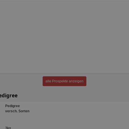
alle Prospekte anzeigen
edigree
Pedigree
versch. Sorten
3kg