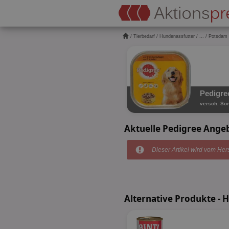
/
Tierbedarf
/
Hundenassfutter
/
...
/ Potsdam
Pedigre
versch. Sor
Aktuelle Pedigree Ang
Dieser Artikel wird vom Hers
Alternative Produkte - 