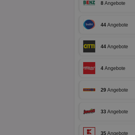
8
Angebote
PHPSESSID
44
Angebote
CookieScriptConse
44
Angebote
4
Angebote
Name
Name
Name
Name
_ga_BZ0Z3NWXX5
uid-bp-159
29
Angebote
UserID1
chkChromeAb67Se
da_ts
SyncRTB4
XANDR_PANID
tuuid_lu
33
Angebote
c
C
35
Angebote
uid-bp-26913
ar_debug