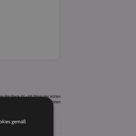
n Big Pack 44 - 68 Stück der letzten
 höher als zu Beginn. In den letzten
ookies gemäß