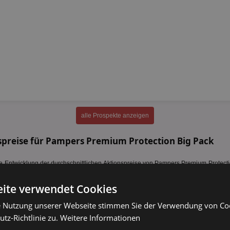
alle Prospekte anzeigen
spreise für Pampers Premium Protection Big Pack
Entwicklung der durchschnittlichen Aktionspreise von Pampers Premium Protectio
ktionspreise sind über den gesamten Zeitraum leicht gestiegen und liegen aktuell
ennbar. Tabellarischen Preisverlauf
anzeigen
.
ite verwendet Cookies
e Nutzung unserer Webseite stimmen Sie der Verwendung von C
tz-Richtlinie zu.
Weitere Informationen