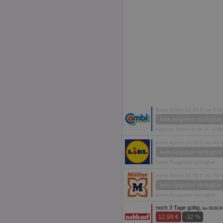
letzte Aktion 16,95 € vor 5 
kein Angebot verfügbar
nächste Aktion in ca. 5 - 6 
letzte Aktion 14,49 € vor 46
kein Angebot verfügbar
keine Prognose verfügbar
letzte Aktion 15,95 € vor 53
kein Angebot verfügbar
keine Prognose verfügbar
noch 3 Tage gültig,
bis 09.08.26
12,99 €
-32 %