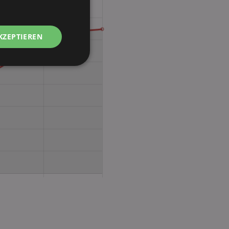
KZEPTIEREN
Unklassifizierte
zierte
meldung und die
wendet werden.