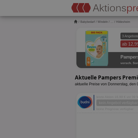
/
Babybedarf
/
Windeln
/
...
/ Hildesheim
3 Angebot
ab 12,9
Pampers
versch. Sor
Aktuelle Pampers Premi
aktuelle Preise von Donnerstag, den
letzte Aktion 16,99 € vor 39
kein Angebot verfügbar
keine Prognose verfügbar