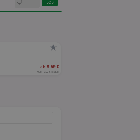
★
ab 8,59 €
0,24 - 0,33 € je Stück