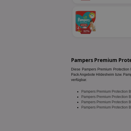
fw_ts
receive-cookie-dep
__gpi
wfivefivec
uid-bp-892
32%
KADUSERCOOKIE
receive-cookie-dep
pi
__eoi
A3
uid-bp-717
_ga
tt_viewer
uid-bp-23329
Pampers Premium Protec
i
Diese Pampers Premium Protection B
Pack Angebote Hildesheim bzw. Pamper
adx_ts
uid-bp-951
verfügbar.
digitalAudience
receive-cookie-dep
Pampers Premium Protection B
APC
Pampers Premium Protection B
Pampers Premium Protection B
tuuid
Pampers Premium Protection B
viewer