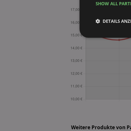
SHOW ALL PAR
DETAILS ANZ
Unbedingt
erforderlich
Unbed
Unbedingt erforderli
Kontoverwaltung. Oh
Name
identifier
securitytoken
Weitere Produkte von 