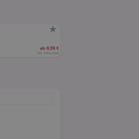
★
ab 8,59 €
0,24 - 0,33 € je Stück