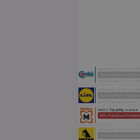
letzte Aktion 16,95 € vor 5 
kein Angebot verfügbar
nächste Aktion in ca. 5 - 6 
letzte Aktion 15,78 € vor 6 
kein Angebot verfügbar
keine Prognose verfügbar
noch 1 Tag gültig,
bis 09.08.26
30% Rabatt auf Pamper
letzte Aktion 16,99 € vor 17
kein Angebot verfügbar