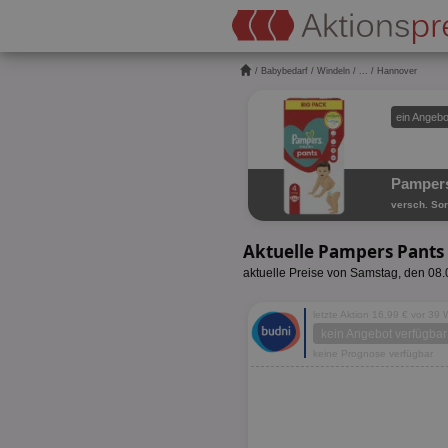
/
Babybedarf
/
Windeln
/
...
/ Hannover
ein Angebo
Pampers
versch. Sor
Aktuelle Pampers Pants
aktuelle Preise von Samstag, den 08
letzte Aktion 16,99 € vor 39
kein Angebot verfügbar
keine Prognose verfügbar