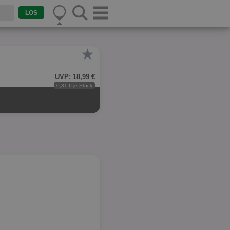
★
UVP: 18,99 €
0,31 € je Stück