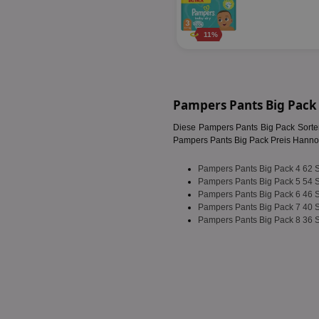
fw_ts
receive-cookie-dep
11%
__gpi
wfivefivec
uid-bp-892
KADUSERCOOKIE
receive-cookie-dep
pi
__eoi
Pampers Pants Big Pack
A3
uid-bp-717
_ga
Diese Pampers Pants Big Pack Sorten
Pampers Pants Big Pack Preis Hannover
tt_viewer
uid-bp-23329
i
Pampers Pants Big Pack 4 62 
Pampers Pants Big Pack 5 54 
adx_ts
uid-bp-951
Pampers Pants Big Pack 6 46 
Pampers Pants Big Pack 7 40 
digitalAudience
receive-cookie-dep
Pampers Pants Big Pack 8 36 
APC
tuuid
viewer