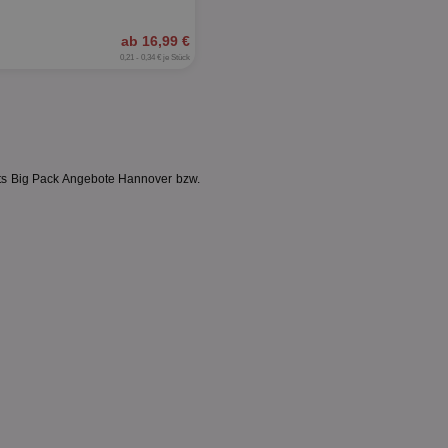
te zu
vität und Leistung
re Werbeinhalte zu
e auf der Website
ab 16,99 €
ie auf eine
0,21 - 0,34 € je Stück
i der Optimierung
net bereitgestellt
is von
matic.com
mationen über das
ndet.
en Besucher über
Analytics verknüpft.
nts Big Pack Angebote Hannover bzw.
häufigsten
um die auf unseren
eses Cookie wird
gen zu
scheiden, indem
 zugewiesen wird. Es
enthalten und wird
nte Werbung auf
nd Kampagnendaten
e Effektivität
nnungsmechanismen
switch.net gesetzt,
sucher relevanter
sucherzahlen und
gkampagnen zu