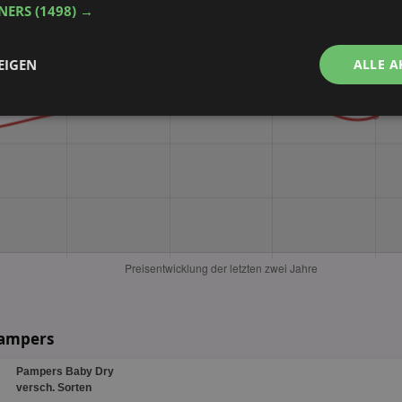
TNERS
(1498) →
EIGEN
ALLE A
Performance
Targeting
Funktionalität
ingt erforderlich
Performance
Targeting
Funktionalität
Unklassifi
che Cookies ermöglichen wesentliche Kernfunktionen der Website wie die Benutzeran
ne die unbedingt erforderlichen Cookies kann die Website nicht ordnungsgemäß ver
Provider
/
Domäne
Ablaufdatum
Beschreibung
Pampers
aktionspreis.de
1 Jahr
Login speichern
Pampers Baby Dry
aktionspreis.de
1 Jahr
Login speichern
versch. Sorten