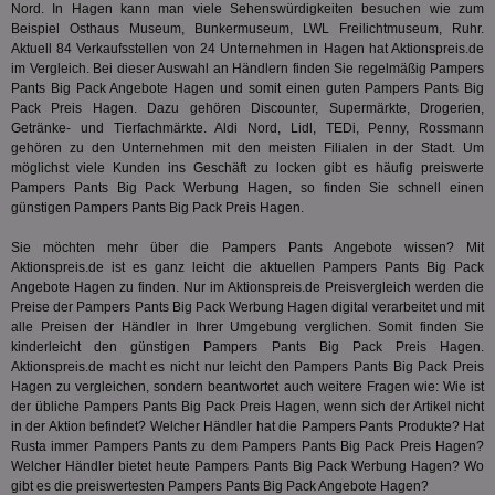
Nord. In Hagen kann man viele Sehenswürdigkeiten besuchen wie zum
Web
ab,
Beispiel Osthaus Museum, Bunkermuseum, LWL Freilichtmuseum, Ruhr.
Wer
Aktuell 84 Verkaufsstellen von 24 Unternehmen in Hagen hat Aktionspreis.de
dem
im Vergleich. Bei dieser Auswahl an Händlern finden Sie regelmäßig Pampers
Prä
Pants Big Pack Angebote Hagen und somit einen guten Pampers Pants Big
lie
Pack Preis Hagen. Dazu gehören Discounter, Supermärkte, Drogerien,
3pi
3 Monate
Leg
ID5 Technology Ltd
Getränke- und Tierfachmärkte. Aldi Nord, Lidl, TEDi, Penny, Rossmann
den
.id5-sync.com
gehören zu den Unternehmen mit den meisten Filialen in der Stadt. Um
We
Dri
möglichst viele Kunden ins Geschäft zu locken gibt es häufig preiswerte
Bes
Pampers Pants Big Pack Werbung Hagen, so finden Sie schnell einen
We
günstigen Pampers Pants Big Pack Preis Hagen.
kön
Ser
Hub
Sie möchten mehr über die Pampers Pants Angebote wissen? Mit
ber
Aktionspreis.de ist es ganz leicht die aktuellen Pampers Pants Big Pack
Wer
Angebote Hagen zu finden. Nur im Aktionspreis.de Preisvergleich werden die
ge
Preise der Pampers Pants Big Pack Werbung Hagen digital verarbeitet und mit
PugT
1 Monat
Reg
PubMatic Inc.
alle Preisen der Händler in Ihrer Umgebung verglichen. Somit finden Sie
ID,
.pubmatic.com
kinderleicht den günstigen Pampers Pants Big Pack Preis Hagen.
Ben
Aktionspreis.de macht es nicht nur leicht den Pampers Pants Big Pack Preis
wi
Bes
Hagen zu vergleichen, sondern beantwortet auch weitere Fragen wie: Wie ist
ide
der übliche Pampers Pants Big Pack Preis Hagen, wenn sich der Artikel nicht
We
in der Aktion befindet? Welcher Händler hat die Pampers Pants Produkte? Hat
ver
Rusta
immer Pampers Pants zu dem Pampers Pants Big Pack Preis Hagen?
ver
Anz
Welcher Händler bietet heute Pampers Pants Big Pack Werbung Hagen? Wo
gibt es die preiswertesten Pampers Pants Big Pack Angebote Hagen?
IDSYNC
1 Jahr
Die