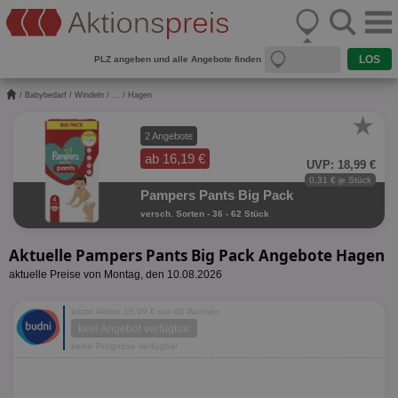
PLZ angeben und alle Angebote finden
/
Babybedarf
/
Windeln
/
...
/ Hagen
★
2 Angebote
ab 16,19 €
UVP: 18,99 €
0,31 € je Stück
Pampers Pants Big Pack
versch. Sorten - 36 - 62 Stück
Aktuelle Pampers Pants Big Pack Angebote Hagen
aktuelle Preise von Montag, den 10.08.2026
letzte Aktion 16,99 € vor 40 Wochen
kein Angebot verfügbar
keine Prognose verfügbar