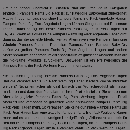
Verizon
Inf
Communications Inc.
der
Um eine besser Übersicht zu erhalten sind alle Produkte in Kategorien
.analytics.yahoo.com
Web
eingeteilt, Pampers Pants Big Pack ist zur Kategorie
Babybedarf
zugeordnet.
Wer
Häufig findet man auch günstige Pampers Pants Big Pack Angebote Hagen.
En
Pampers Pants Big Pack Angebote Hagen können Sie gerade bei Rossmann
mög
Bes
finden. Dabei beträgt der beste Pampers Pants Big Pack Preis Hagen nur
ges
16,19 €. Wenn es aktuell keine Pampers Pants Big Pack Angebote Hagen gibt,
dann ist das die perfekte Möglichkeit auf Alternativen wie Pampers Harmonie
TestIfCookieP
1 Jahr 1
Die
Smart AdServer SAS
Windeln, Pampers Premium Protection,
Pampers Pants
, Pampers Baby Dry
Monat
ve
.smartadserver.com
Wer
zurück zu greifen. Pampers Pants Big Pack Angebote Hagen und andere
Web
Markenprodukte findet man im Aktionszeitraum oft günstiger als wenn man auf
rel
die No-Name Produkte zurückgreift. Deswegen ist ein Preisvergleich der
KRTBCOOKIE_80
3 Monate
Die
Pampers Pants Big Pack Werbung Hagen immer ratsam.
PubMatic, Inc.
We
.pubmatic.com
um 
Sie möchten regelmäßig über die Pampers Pants Big Pack Angebote Hagen
Onl
und die Pampers Pants Big Pack Werbung Hagen nächste Woche informiert
Kam
ind
werden? Nichts einfacher als das! Einfach das Wunschprodukt als Favorit
ide
markieren und dann den Preisalarm in Ihrem Profil einstellen. Sie werden nun
Nut
über alle jegliche Pampers Pants Big Pack Werbung Hagen per Email
int
ein
alarmiert und verpassen so garantiert keine preiswerten Pampers Pants Big
ang
Pack Preis Hagen mehr. So verpassen Sie keine günstigen Pampers Pants Big
kan
Pack Preis Hagen bzw. eine aktuelle Pampers Pants Big Pack Werbung Hagen
Anz
mehr und es sind nur diese wenigen Handgriffe nötig. Aktionspreis.de steht für
und
und
den aktuellen Pampers Pants Big Pack Preis Hagen, aktuelle Pampers Pants
We
Big Pack Angebote Hagen, aktuelle Pampers Pants Big Pack Werbung Hagen.