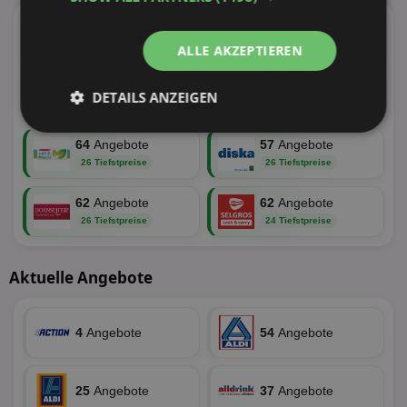
116
Angebote
116
Angebote
53 Tiefstpreise
46 Tiefstpreise
ALLE AKZEPTIEREN
113
Angebote
88
Angebote
DETAILS ANZEIGEN
41 Tiefstpreise
34 Tiefstpreise
Unbedingt
Performance
64
Angebote
57
Angebote
erforderlich
26 Tiefstpreise
26 Tiefstpreise
62
Angebote
62
Angebote
Targeting
Funktionalität
26 Tiefstpreise
24 Tiefstpreise
Aktuelle Angebote
Unklassifizierte
4
Angebote
54
Angebote
25
Angebote
37
Angebote