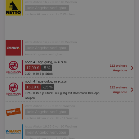
letzte Aktion 16,99 € vor 18 Wochen
kein Angebot verfügbar
nächste Aktion in ca. 1 - 2 Wochen
letzte Aktion 14,99 € vor 75 Wochen
kein Angebot verfügbar
keine Prognose verfügbar
noch 4 Tage gültig,
bis 14.08.26
>
112 weitere
17,99 €
-5 %
Angebote
0,29 - 0,50 € je Stück
noch 4 Tage gültig,
bis 14.08.26
>
16,19 €
-15 %
112 weitere
Angebote
0,26 - 0,45 € je Stück | nur gültig mit Rossmann 10% App-
Coupon
letzte Aktion 17,99 € vor 3 Wochen
kein Angebot verfügbar
nächste Aktion in ca. 10 - 11 Wochen
letzte Aktion 16,99 € vor 10 Wochen
kein Angebot verfügbar
nächste Aktion in ca. 1 - 2 Wochen