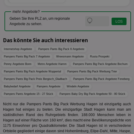
ve
.optinadserving.com
Analys
Bes
Google
Inf
mehr Angebote?
Cookie
un
verwen
Geben Sie Ihre PLZ an, um regionale
zu 
eindeu
Angebote zu sehen.
zu unt
tuuid_lu
.360yield.com
3 Monate
Ent
indem e
Bes
generi
Bid
als Cli
Das könnte Sie auch interessieren
Bes
zugewi
Web
ist in j
kan
Seiten
Internetshop Angebote
Pampers Pants Big Pack 6 Angebote
Bid
auf ein
We
Pampers Pants Big Pack 7 Angebote
Wreesmann Angebote
Rusta Prospekt
enthal
sic
zur Be
Penny Angebote Bonn
Metro Angebote Hamm
Pampers Pants Big Pack Angebote Bochum
Bes
Besuche
Anz
und
Pampers Pants Big Pack Angebote Wuppertal
Pampers Pants Big Pack Werbung Trier
sie
Kampa
für die 
Pampers Pants Big Pack Preis Bergisch_Gladbach
Pampers Pants Big Pack Angebote Feneberg
TDCPM
1 Jahr
Die
The Trade Desk Inc.
Analys
Inf
.adsrvr.org
Babybedarf Angebote
Pampers Angebote
Windeln Angebote
verwen
der
Pampers Pants Angebote 15 - 27 Stück
Pampers Baby Dry Big Pack Angebote 50 - 80 Stück
Web
Wer
En
Nicht nur die Pampers Pants Big Pack Werbung Hagen ist einzigartig auch
mög
Hagen hat einiges zu bieten. Die einzigartige Stadt Hagen kann man am
Bes
südöstlichen Rand des Ruhrgebiets finden. 188.000 Menschen leben in
ges
Hagen auf einer Fläche von 160 km², dies macht eine Bevölkerungsdichte von
uid-bp-36033
.ads.stickyadstv.com
2 Monate
Die
1175 Einwohner pro Quadratkilometer. Die Stadt Hagen ist in verschiedene
Nut
Ortsteile gegliedert einige davon sind Hohenlimburg, Eilpe-Dahl, Mitte, Haspe,
Int