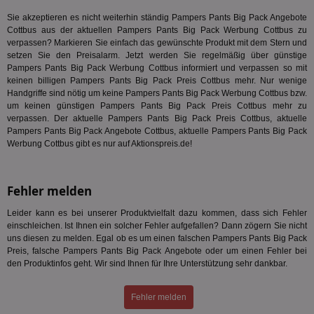
den
.id5-sync.com
We
Sie akzeptieren es nicht weiterhin ständig Pampers Pants Big Pack Angebote
Dri
Cottbus aus der aktuellen Pampers Pants Big Pack Werbung Cottbus zu
Bes
We
verpassen? Markieren Sie einfach das gewünschte Produkt mit dem Stern und
kön
setzen Sie den Preisalarm. Jetzt werden Sie regelmäßig über günstige
Ser
Pampers Pants Big Pack Werbung Cottbus informiert und verpassen so mit
Hub
keinen billigen Pampers Pants Big Pack Preis Cottbus mehr. Nur wenige
ber
Wer
Handgriffe sind nötig um keine Pampers Pants Big Pack Werbung Cottbus bzw.
ge
um keinen günstigen Pampers Pants Big Pack Preis Cottbus mehr zu
verpassen. Der aktuelle Pampers Pants Big Pack Preis Cottbus, aktuelle
PugT
1 Monat
Reg
PubMatic Inc.
Pampers Pants Big Pack Angebote Cottbus, aktuelle Pampers Pants Big Pack
ID,
.pubmatic.com
Ben
Werbung Cottbus gibt es nur auf Aktionspreis.de!
wi
Bes
ide
We
Fehler melden
ver
ver
Anz
Leider kann es bei unserer Produktvielfalt dazu kommen, dass sich Fehler
einschleichen. Ist Ihnen ein solcher Fehler aufgefallen? Dann zögern Sie nicht
IDSYNC
1 Jahr
Die
Verizon
uns diesen zu melden. Egal ob es um einen falschen Pampers Pants Big Pack
Inf
Communications Inc.
der
Preis, falsche Pampers Pants Big Pack Angebote oder um einen Fehler bei
.analytics.yahoo.com
Web
den Produktinfos geht. Wir sind Ihnen für Ihre Unterstützung sehr dankbar.
Wer
En
mög
Fehler melden
Bes
ges