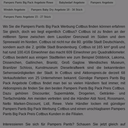
Optimi
Vid
Pampers Pants Big Pack Angebote Rewe
Babybedarf Angebote
Pampers Angebote
Anzei
per
und d
Windeln Angebote
Pampers Baby Dry Angebote 18 - 34 Stück
Verstä
adx_ts
1 Jahr
Die
ORTEC B.V.
Nutzer
Pampers Pants Angebote 15 - 27 Stück
sic
.optinadserving.com
Wer
pi
1 Tag
Dieses 
TradeTracker
Wo Sie die Pampers Pants Big Pack Werbung Cottbus finden können erfahren
Web
der Er
.pubmatic.com
Sie gleich, doch wo liegt eigentlich Cottbus? Cottbus ist zu finden an der
Inform
digitalAudience
1 Jahr
Dig
Social Audience B.V.
mittleren Spree zwischen dem Lausitzer Grenzwall im Süden und dem
das Nu
Coo
.target.digitalaudience.io
auf Web
Spreewald im Norden. Cottbus ist nicht nur die 80. größte Stadt Deutschlands,
dig
verfolg
sondern auch die 2. größte Stadt Brandenburg. Cottbus ist 165 km² groß und
Onl
Besuch
Er
hat rund 100.416 Einwohner das macht 609 Einwohner pro Quadratkilometer.
Geräte
zu 
Market
Cottbus besteht aus einigen Stadtteilen wie zum Beispiel Döbbrick, Lakoma,
Dissenchen, Gallinchen, Branitz, Groß Gaglow. Wendisches Museum,
tuuid
.360yield.com
3 Monate
Die
_ga
1 Jahr 1
Dieser
Google LLC
Branitzer Schloss, Kunstmuseum Dieselkraftwerk sind die bekanntesten
hau
Monat
ist mit
.aktionspreis.de
bid
Sehenswürdigkeiten der Stadt. In Cottbus sind Aktionspreis.de derzeit 68
Univers
Wer
verknüp
Verkaufsstellen von 25 Unternehmen bekannt. Günstige Pampers Pants Big
Web
eine wi
Pack Angebote Cottbus findet man bei so vielen Händlern fast immer, mit
rel
Aktuali
Aktionspreis.de finden Sie den besten Pampers Pants Big Pack Preis Cottbus.
am häu
viewer
1 Jahr
Wir
ORTEC B.V.
verwen
Dazu gehören Discounter, Supermärkte, Drogerien, Getränke- und
ve
.optinadserving.com
Analys
Tierfachmärkte. Am meisten vertreten sind die Händler Aldi Nord, Rossmann,
Bes
Google
Netto Marken-Discount, Lidl, Rewe. Viele Händler locken mit günstiger
Inf
Cookie
un
Pampers Pants Big Pack Werbung Cottbus und einen unschlagbaren Pampers
verwen
zu 
eindeu
Pants Big Pack Preis Cottbus Kunden in die Filialen.
zu unt
tuuid_lu
.360yield.com
3 Monate
Ent
indem e
Interessieren Sie sich für Pampers Pants? Schauen Sie jetzt gleich auf
Bes
generi