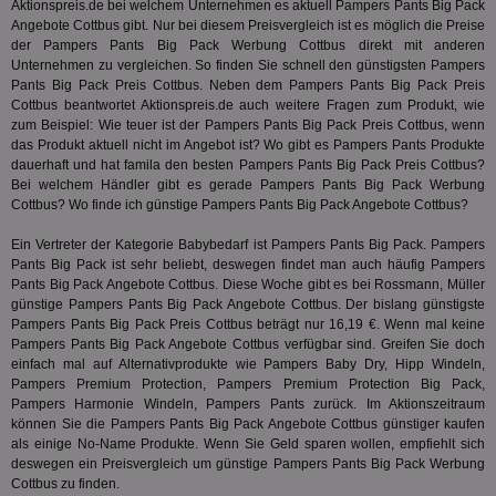
Bid
als Cli
Aktionspreis.de bei welchem Unternehmen es aktuell Pampers Pants Big Pack
Bes
zugewi
Angebote Cottbus gibt. Nur bei diesem Preisvergleich ist es möglich die Preise
Web
ist in j
der Pampers Pants Big Pack Werbung Cottbus direkt mit anderen
kan
Seiten
Bid
Unternehmen zu vergleichen. So finden Sie schnell den günstigsten Pampers
auf ein
We
enthal
Pants Big Pack Preis Cottbus. Neben dem Pampers Pants Big Pack Preis
sic
zur Be
Cottbus beantwortet Aktionspreis.de auch weitere Fragen zum Produkt, wie
Bes
Besuche
zum Beispiel: Wie teuer ist der Pampers Pants Big Pack Preis Cottbus, wenn
Anz
und
sie
Kampa
das Produkt aktuell nicht im Angebot ist? Wo gibt es Pampers Pants Produkte
für die 
dauerhaft und hat
famila
den besten Pampers Pants Big Pack Preis Cottbus?
TDCPM
1 Jahr
Die
The Trade Desk Inc.
Analys
Bei welchem Händler gibt es gerade Pampers Pants Big Pack Werbung
Inf
.adsrvr.org
verwen
der
Cottbus? Wo finde ich günstige Pampers Pants Big Pack Angebote Cottbus?
Web
Wer
Ein Vertreter der Kategorie
Babybedarf
ist Pampers Pants Big Pack. Pampers
En
Pants Big Pack ist sehr beliebt, deswegen findet man auch häufig Pampers
mög
Bes
Pants Big Pack Angebote Cottbus. Diese Woche gibt es bei Rossmann, Müller
ges
günstige Pampers Pants Big Pack Angebote Cottbus. Der bislang günstigste
Pampers Pants Big Pack Preis Cottbus beträgt nur 16,19 €. Wenn mal keine
uid-bp-36033
.ads.stickyadstv.com
2 Monate
Die
Pampers Pants Big Pack Angebote Cottbus verfügbar sind. Greifen Sie doch
Nut
Int
einfach mal auf Alternativprodukte wie Pampers Baby Dry, Hipp Windeln,
Web
Pampers Premium Protection,
Pampers Premium Protection Big Pack
,
ab,
Pampers Harmonie Windeln, Pampers Pants zurück. Im Aktionszeitraum
Wer
dem
können Sie die Pampers Pants Big Pack Angebote Cottbus günstiger kaufen
Prä
als einige No-Name Produkte. Wenn Sie Geld sparen wollen, empfiehlt sich
lie
deswegen ein Preisvergleich um günstige Pampers Pants Big Pack Werbung
Cottbus zu finden.
3pi
3 Monate
Leg
ID5 Technology Ltd