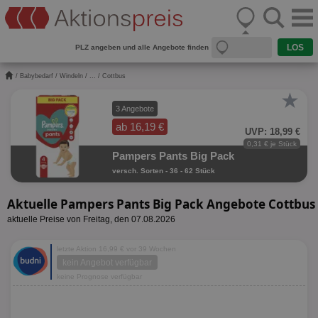
PLZ angeben und alle Angebote finden
/
Babybedarf
/
Windeln
/
...
/ Cottbus
★
3 Angebote
ab 16,19 €
UVP: 18,99 €
0,31 € je Stück
Pampers Pants Big Pack
versch. Sorten - 36 - 62 Stück
Aktuelle Pampers Pants Big Pack Angebote Cottbus
aktuelle Preise von Freitag, den 07.08.2026
letzte Aktion 16,99 € vor 39 Wochen
kein Angebot verfügbar
keine Prognose verfügbar