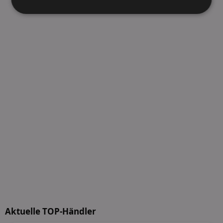
Unbedingt
Performance
erforderlich
Targeting
Funktionalität
Unklassifizierte
Unbedingt erforderlich
Performance
Targeting
Funktionalität
Unklassifizierte
Unbedingt erforderliche Cookies ermöglichen
Aktuelle TOP-Händler
wesentliche Kernfunktionen der Website wie die
Benutzeranmeldung und die Kontoverwaltung.