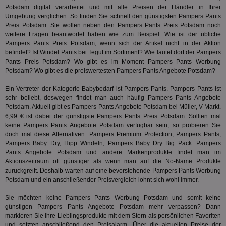
We
Potsdam digital verarbeitet und mit alle Preisen der Händler in Ihrer
ver
ver
Umgebung verglichen. So finden Sie schnell den günstigsten Pampers Pants
Anz
Preis Potsdam. Sie wollen neben den Pampers Pants Preis Potsdam noch
weitere Fragen beantwortet haben wie zum Beispiel: Wie ist der übliche
IDSYNC
1 Jahr
Die
Verizon
Pampers Pants Preis Potsdam, wenn sich der Artikel nicht in der Aktion
Inf
Communications Inc.
der
.analytics.yahoo.com
befindet? Ist Windel Pants bei
Tegut
im Sortiment? Wie lautet dort der Pampers
Web
Pants Preis Potsdam? Wo gibt es im Moment Pampers Pants Werbung
Wer
Potsdam? Wo gibt es die preiswertesten Pampers Pants Angebote Potsdam?
En
mög
Bes
Ein Vertreter der Kategorie
Babybedarf
ist Pampers Pants. Pampers Pants ist
ges
sehr beliebt, deswegen findet man auch häufig Pampers Pants Angebote
Potsdam. Aktuell gibt es Pampers Pants Angebote Potsdam bei Müller, V-Markt.
TestIfCookieP
1 Jahr 1
Die
Smart AdServer SAS
Monat
ve
.smartadserver.com
6,99 € ist dabei der günstigste Pampers Pants Preis Potsdam. Sollten mal
Wer
keine Pampers Pants Angebote Potsdam verfügbar sein, so probieren Sie
Web
doch mal diese Alternativen: Pampers Premium Protection, Pampers Pants,
rel
Pampers Baby Dry, Hipp Windeln,
Pampers Baby Dry Big Pack
. Pampers
KRTBCOOKIE_80
3 Monate
Die
PubMatic, Inc.
Pants Angebote Potsdam und andere Markenprodukte findet man im
We
.pubmatic.com
Aktionszeitraum oft günstiger als wenn man auf die No-Name Produkte
um 
zurückgreift. Deshalb warten auf eine bevorstehende Pampers Pants Werbung
Onl
Kam
Potsdam und ein anschließender Preisvergleich lohnt sich wohl immer.
ind
ide
Sie möchten keine Pampers Pants Werbung Potsdam und somit keine
Nut
günstigen Pampers Pants Angebote Potsdam mehr verpassen? Dann
int
ein
markieren Sie Ihre Lieblingsprodukte mit dem Stern als persönlichen Favoriten
ang
und setzten anschließend den Preisalarm. Über die aktuellen Preise der