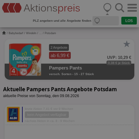
PLZ angeben und alle Angebote finden
/
Babybedarf
/
Windeln
/
...
/ Potsdam
★
2 Angebote
ab 6,99 €
UVP: 10,29 €
0,38 € je Stück
Pampers Pants
versch. Sorten - 15 - 27 Stück
Aktuelle Pampers Pants Angebote Potsdam
aktuelle Preise von Sonntag, den 09.08.2026
letzte Aktion 7,41 € vor 9 Wochen
kein Angebot verfügbar
nächste Aktion in ca. 8 - 9 Wochen