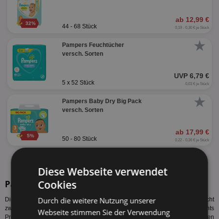
ab 12,99 €
32%
44 - 68 Stück
0,19 - 0,30 € je Stück
★
Pampers Feuchtücher
versch. Sorten
UVP 6,79 €
5 x 52 Stück
0,03 € je Stück
★
Pampers Baby Dry Big Pack
versch. Sorten
ab 17,99 €
5%
50 - 80 Stück
0,22 - 0,36 € je Stück
alle Produkte anzeigen
Diese Webseite verwendet
Cookies
Pampers Pants Sorten
Durch die weitere Nutzung unserer
Diese Pampers Pants Sorten werden vom Hersteller produziert. Es sind nicht
zwangsläufig alle Pampers Pants Angebote Potsdam bzw. Pampers Pants
Webseite stimmen Sie der Verwendung
Preis Potsdam für alle Sorten gültig. Auch sind nicht alle Sorten bei allen