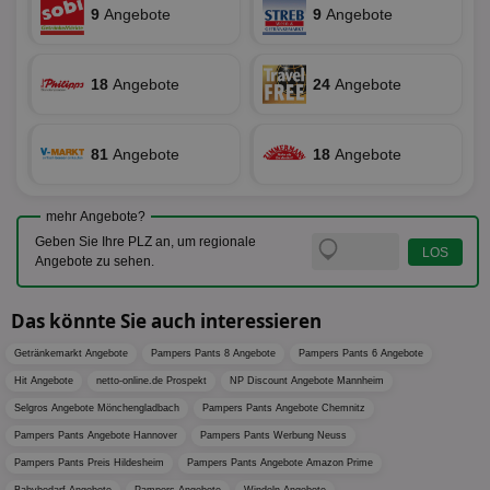
Univers
Wer
9
Angebote
9
Angebote
verknüp
Web
eine wi
rel
Aktuali
am häu
viewer
1 Jahr
Wir
ORTEC B.V.
verwen
18
Angebote
24
Angebote
ve
.optinadserving.com
Analys
Bes
Google
Inf
Cookie
un
verwen
zu 
81
Angebote
18
Angebote
eindeu
zu unt
tuuid_lu
.360yield.com
3 Monate
Ent
indem e
Bes
generi
Bid
als Cli
mehr Angebote?
Bes
zugewi
Geben Sie Ihre PLZ an, um regionale
Web
ist in j
kan
Angebote zu sehen.
Seiten
Bid
auf ein
We
enthal
sic
zur Be
Das könnte Sie auch interessieren
Bes
Besuche
Anz
und
sie
Kampa
Getränkemarkt Angebote
Pampers Pants 8 Angebote
Pampers Pants 6 Angebote
für die 
TDCPM
1 Jahr
Die
Hit Angebote
netto-online.de Prospekt
The Trade Desk Inc.
NP Discount Angebote Mannheim
Analys
Inf
.adsrvr.org
verwen
Selgros Angebote Mönchengladbach
Pampers Pants Angebote Chemnitz
der
Web
Pampers Pants Angebote Hannover
Pampers Pants Werbung Neuss
Wer
En
Pampers Pants Preis Hildesheim
Pampers Pants Angebote Amazon Prime
mög
Bes