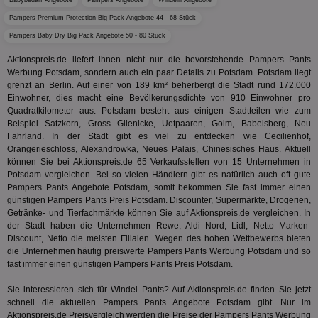
Babybedarf Angebote
Pampers Angebote
Windeln Angebote
ges
Pampers Premium Protection Big Pack Angebote 44 - 68 Stück
uid-bp-36033
.ads.stickyadstv.com
2 Monate
Die
Pampers Baby Dry Big Pack Angebote 50 - 80 Stück
Nut
Int
Aktionspreis.de liefert ihnen nicht nur die bevorstehende Pampers Pants
Web
ab,
Werbung Potsdam, sondern auch ein paar Details zu Potsdam. Potsdam liegt
Wer
grenzt an Berlin. Auf einer von 189 km² beherbergt die Stadt rund 172.000
dem
Einwohner, dies macht eine Bevölkerungsdichte von 910 Einwohner pro
Prä
lie
Quadratkilometer aus. Potsdam besteht aus einigen Stadtteilen wie zum
Beispiel Satzkorn, Gross Glienicke, Uetpaaren, Golm, Babelsberg, Neu
3pi
3 Monate
Leg
ID5 Technology Ltd
Fahrland. In der Stadt gibt es viel zu entdecken wie Cecilienhof,
den
.id5-sync.com
Orangerieschloss, Alexandrowka, Neues Palais, Chinesisches Haus. Aktuell
We
Dri
können Sie bei Aktionspreis.de 65 Verkaufsstellen von 15 Unternehmen in
Bes
Potsdam vergleichen. Bei so vielen Händlern gibt es natürlich auch oft gute
We
Pampers Pants Angebote Potsdam, somit bekommen Sie fast immer einen
kön
Ser
günstigen Pampers Pants Preis Potsdam. Discounter, Supermärkte, Drogerien,
Hub
Getränke- und Tierfachmärkte können Sie auf Aktionspreis.de vergleichen. In
ber
der Stadt haben die Unternehmen Rewe, Aldi Nord, Lidl, Netto Marken-
Wer
Discount, Netto die meisten Filialen. Wegen des hohen Wettbewerbs bieten
ge
die Unternehmen häufig preiswerte Pampers Pants Werbung Potsdam und so
PugT
1 Monat
Reg
PubMatic Inc.
fast immer einen günstigen Pampers Pants Preis Potsdam.
ID,
.pubmatic.com
Ben
Sie interessieren sich für Windel Pants? Auf Aktionspreis.de finden Sie jetzt
wi
Bes
schnell die aktuellen Pampers Pants Angebote Potsdam gibt. Nur im
ide
Aktionspreis.de Preisvergleich werden die Preise der Pampers Pants Werbung