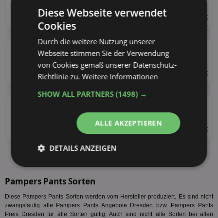
Diese Webseite verwendet
ab 6,99 €
32%
Cookies
19 - 29 Stück
0,24 - 0,37 € je Stück
★
Durch die weitere Nutzung unserer
Pampers Premium Protection Big Pack
Webseite stimmen Sie der Verwendung
versch. Sorten
von Cookies gemäß unserer Datenschutz-
ab 12,99 €
Richtlinie zu.
Weitere Informationen
32%
44 - 68 Stück
0,19 - 0,30 € je Stück
SHOW ALL PARTNERS
(1498) →
★
Pampers Pants Big Pack
versch. Sorten
ALLE AKZEPTIEREN
ab 16,19 €
15%
36 - 62 Stück
0,26 - 0,45 € je Stück
DETAILS ANZEIGEN
alle Produkte anzeigen
Unbedingt
Performance
erforderlich
Pampers Pants Sorten
Diese Pampers Pants Sorten werden vom Hersteller produziert. Es sind nicht
zwangsläufig alle Pampers Pants Angebote Dresden bzw. Pampers Pants
Targeting
Funktionalität
Preis Dresden für alle Sorten gültig. Auch sind nicht alle Sorten bei allen