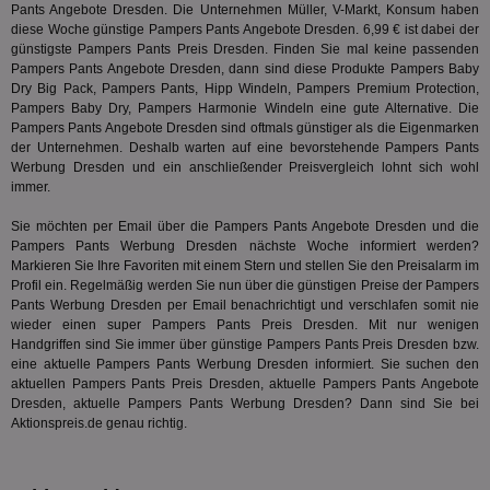
Pants Angebote Dresden. Die Unternehmen Müller, V-Markt, Konsum haben
ge
diese Woche günstige Pampers Pants Angebote Dresden. 6,99 € ist dabei der
PugT
1 Monat
Reg
PubMatic Inc.
günstigste Pampers Pants Preis Dresden. Finden Sie mal keine passenden
ID,
.pubmatic.com
Pampers Pants Angebote Dresden, dann sind diese Produkte Pampers Baby
Ben
Dry Big Pack, Pampers Pants, Hipp Windeln, Pampers Premium Protection,
wi
Bes
Pampers Baby Dry
, Pampers Harmonie Windeln eine gute Alternative. Die
ide
Pampers Pants Angebote Dresden sind oftmals günstiger als die Eigenmarken
We
der Unternehmen. Deshalb warten auf eine bevorstehende Pampers Pants
ver
ver
Werbung Dresden und ein anschließender Preisvergleich lohnt sich wohl
Anz
immer.
IDSYNC
1 Jahr
Die
Verizon
Sie möchten per Email über die Pampers Pants Angebote Dresden und die
Inf
Communications Inc.
der
Pampers Pants Werbung Dresden nächste Woche informiert werden?
.analytics.yahoo.com
Web
Markieren Sie Ihre Favoriten mit einem Stern und stellen Sie den Preisalarm im
Wer
Profil ein. Regelmäßig werden Sie nun über die günstigen Preise der Pampers
En
Pants Werbung Dresden per Email benachrichtigt und verschlafen somit nie
mög
Bes
wieder einen super Pampers Pants Preis Dresden. Mit nur wenigen
ges
Handgriffen sind Sie immer über günstige Pampers Pants Preis Dresden bzw.
eine aktuelle Pampers Pants Werbung Dresden informiert. Sie suchen den
TestIfCookieP
1 Jahr 1
Die
Smart AdServer SAS
Monat
ve
aktuellen Pampers Pants Preis Dresden, aktuelle Pampers Pants Angebote
.smartadserver.com
Wer
Dresden, aktuelle Pampers Pants Werbung Dresden? Dann sind Sie bei
Web
Aktionspreis.de genau richtig.
rel
KRTBCOOKIE_80
3 Monate
Die
PubMatic, Inc.
We
.pubmatic.com