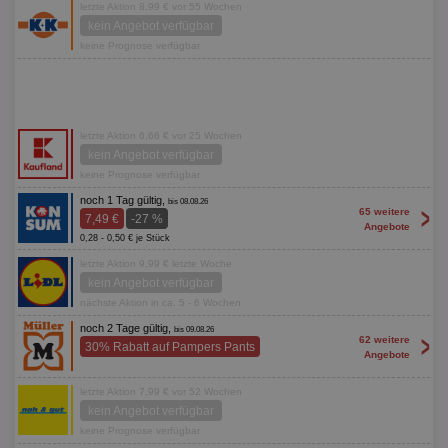
letzte Aktion 8,99 € vor 55 Wochen
kein Angebot verfügbar
keine Prognose verfügbar
letzte Aktion 6,66 € vor 25 Wochen
kein Angebot verfügbar
keine Prognose verfügbar
noch 1 Tag gültig,
bis 08.08.26
>
65 weitere
7,49 €
-27 %
Angebote
0,28 - 0,50 € je Stück
letzte Aktion 9,99 € letzte Woche
kein Angebot verfügbar
nächste Aktion in ca. 5 - 6 Wochen
noch 2 Tage gültig,
bis 09.08.26
>
62 weitere
30% Rabatt auf Pampers Pants
Angebote
letzte Aktion 7,99 € vor 52 Wochen
kein Angebot verfügbar
keine Prognose verfügbar