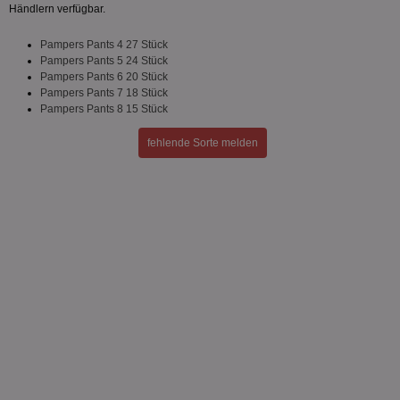
Händlern verfügbar.
Pampers Pants 4 27 Stück
Unklassifizierte
Pampers Pants 5 24 Stück
Pampers Pants 6 20 Stück
Pampers Pants 7 18 Stück
Pampers Pants 8 15 Stück
fehlende Sorte melden
Unbedingt erforderlich
Performance
Targeting
Funktionalität
Unklassifizierte
Unbedingt erforderliche Cookies ermöglichen
wesentliche Kernfunktionen der Website wie die
Benutzeranmeldung und die Kontoverwaltung.
Ohne die unbedingt erforderlichen Cookies kann die
Website nicht ordnungsgemäß verwendet werden.
Name
Provider
/
Domäne
Ablaufdatum
Be
identifier
aktionspreis.de
1 Jahr
Log
securitytoken
aktionspreis.de
1 Jahr
Log