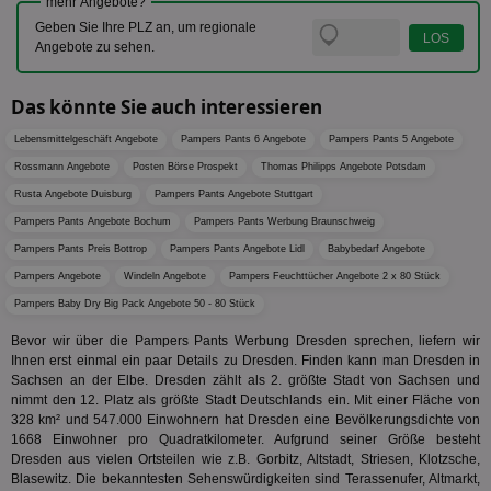
mehr Angebote?
Coo
.target.digitalaudience.io
auf Web
dig
verfolg
Geben Sie Ihre PLZ an, um regionale
Onl
Besuch
Angebote zu sehen.
Er
Geräte
zu 
Market
tuuid
.360yield.com
3 Monate
Die
Das könnte Sie auch interessieren
_ga
1 Jahr 1
Dieser
Google LLC
hau
Monat
ist mit
.aktionspreis.de
bid
Univers
Lebensmittelgeschäft Angebote
Pampers Pants 6 Angebote
Pampers Pants 5 Angebote
Wer
verknüp
Web
eine wi
Rossmann Angebote
Posten Börse Prospekt
Thomas Philipps Angebote Potsdam
rel
Aktuali
Rusta Angebote Duisburg
Pampers Pants Angebote Stuttgart
am häu
viewer
1 Jahr
Wir
ORTEC B.V.
verwen
ve
Pampers Pants Angebote Bochum
Pampers Pants Werbung Braunschweig
.optinadserving.com
Analys
Bes
Google
Pampers Pants Preis Bottrop
Pampers Pants Angebote Lidl
Babybedarf Angebote
Inf
Cookie
un
verwen
Pampers Angebote
Windeln Angebote
Pampers Feuchttücher Angebote 2 x 80 Stück
zu 
eindeu
zu unt
Pampers Baby Dry Big Pack Angebote 50 - 80 Stück
tuuid_lu
.360yield.com
3 Monate
Ent
indem e
Bes
generi
Bevor wir über die Pampers Pants Werbung Dresden sprechen, liefern wir
Bid
als Cli
Ihnen erst einmal ein paar Details zu Dresden. Finden kann man Dresden in
Bes
zugewi
Web
Sachsen an der Elbe. Dresden zählt als 2. größte Stadt von Sachsen und
ist in j
kan
Seiten
nimmt den 12. Platz als größte Stadt Deutschlands ein. Mit einer Fläche von
Bid
auf ein
328 km² und 547.000 Einwohnern hat Dresden eine Bevölkerungsdichte von
We
enthal
sic
1668 Einwohner pro Quadratkilometer. Aufgrund seiner Größe besteht
zur Be
Bes
Besuche
Dresden aus vielen Ortsteilen wie z.B. Gorbitz, Altstadt, Striesen, Klotzsche,
Anz
und
Blasewitz. Die bekanntesten Sehenswürdigkeiten sind Terassenufer, Altmarkt,
sie
Kampa