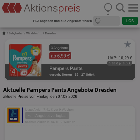
PLZ angeben und alle Angebote finden
/
Babybedarf
/
Windeln
/
...
/ Dresden
★
3 Angebote
ab 6,99 €
UVP: 10,29 €
0,38 € je Stück
Pampers Pants
versch. Sorten - 15 - 27 Stück
Aktuelle Pampers Pants Angebote Dresden
aktuelle Preise von Freitag, den 07.08.2026
letzte Aktion 7,41 € vor 9 Wochen
kein Angebot verfügbar
nächste Aktion in ca. 8 - 9 Wochen