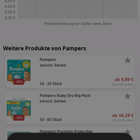
Weitere Produkte von Pampers
★
Pampers
versch. Sorten
ab 6,99 €
32%
18 - 34 Stück
0,21 - 0,39 € je Stück
★
Pampers Baby Dry Big Pack
versch. Sorten
ab 16,19 €
15%
50 - 80 Stück
0,20 - 0,32 € je Stück
★
Pampers Premium Protection
versch. Sorten