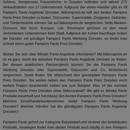
Schloss, Semperoper, Frauenkirche. In Dresden befinden sich aktuell 275
für die 
TDCPM
1 Jahr
Die
The Trade Desk Inc.
Verkaufsstellen von 27 Unternehmen. Aufgrund der vielen Händler gibt es oft
Analys
Inf
.adsrvr.org
verwen
Pampers Pants Angebote Dresden, Aktionspreis.de hilft den besten Pampers
der
Pants Preis Dresden zu finden. Discounter, Supermärkte, Drogerien, Getränke-
Web
und Tierfachmärkte können Sie auf Aktionspreis.de vergleichen. Netto Marken-
Wer
En
Discount, Aldi Nord, Konsum, Lidl, Rossmann gehören zu den meist
mög
Verbreitesten Unternehmen Ihrer Stadt. Aufgrund der hohen Nachfrage locken
Bes
die Händler mit günstiger Pampers Pants Werbung Dresden, so findet man
ges
schnell einen guten Pampers Pants Preis Dresden.
uid-bp-36033
.ads.stickyadstv.com
2 Monate
Die
Nut
Wollen Sie sich über Windel Pants Angebote informieren? Mit Aktionspreis.de
Int
ist es ganz leicht die aktuellen Pampers Pants Angebote Dresden zu finden.
Web
ab,
Bei diesem praktischen Preisvergleich können Sie die Pampers Pants
Wer
Werbung Dresden aller Supermärkte, Discounter und Co. kinderleicht
dem
vergleichen. Somit finden Sie blitzschnell den günstigsten Pampers Pants
Prä
lie
Preis Dresden. Sie wollen neben den Pampers Pants Preis Dresden noch
weitere Fragen beantwortet haben wie zum Beispiel: Was ist der normale
3pi
3 Monate
Leg
ID5 Technology Ltd
Pampers Pants Preis Dresden ohne Aktionsrabatt? Wo gibt es Windel Pants
den
.id5-sync.com
Produkte dauerhaft und hat
inkoop
den besten Pampers Pants Preis Dresden?
We
Dri
Welches Einzelhandelsunternehmen bietet Pampers Pants Werbung
Bes
Dresden? Welcher Händler hat die günstigsten Pampers Pants Angebote
We
Dresden?
kön
Ser
Hub
Pampers Pants gehört zur Kategorie
Babybedarf
und ist einer der beliebtesten
ber
Produkte, deswegen findet man dieses Produkt auch häufig in den Pampers
Wer