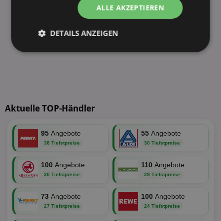
ALLE AKZEPTIEREN
DETAILS ANZEIGEN
Unbedingt
Performance
erforderlich
Targeting
Funktionalität
Aktuelle TOP-Händler
95
Angebote
55
Angebote
Unklassifizierte
38 Tiefstpreise
30 Tiefstpreise
100
Angebote
110
Angebote
30 Tiefstpreise
29 Tiefstpreise
73
Angebote
100
Angebote
27 Tiefstpreise
24 Tiefstpreise
Unbedingt erforderlich
Performance