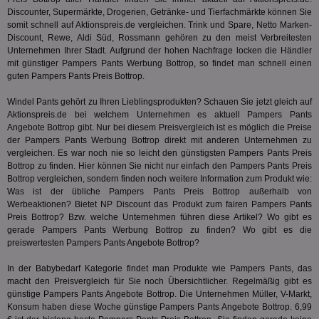
Web
Wer
Discounter, Supermärkte, Drogerien, Getränke- und Tierfachmärkte können Sie
En
somit schnell auf Aktionspreis.de vergleichen. Trink und Spare, Netto Marken-
mög
Discount, Rewe, Aldi Süd, Rossmann gehören zu den meist Verbreitesten
Bes
ges
Unternehmen Ihrer Stadt. Aufgrund der hohen Nachfrage locken die Händler
mit günstiger Pampers Pants Werbung Bottrop, so findet man schnell einen
TestIfCookieP
1 Jahr 1
Die
Smart AdServer SAS
guten Pampers Pants Preis Bottrop.
Monat
ve
.smartadserver.com
Wer
Web
Windel Pants gehört zu Ihren Lieblingsprodukten? Schauen Sie jetzt gleich auf
rel
Aktionspreis.de bei welchem Unternehmen es aktuell Pampers Pants
Angebote Bottrop gibt. Nur bei diesem Preisvergleich ist es möglich die Preise
KRTBCOOKIE_80
3 Monate
Die
PubMatic, Inc.
der Pampers Pants Werbung Bottrop direkt mit anderen Unternehmen zu
We
.pubmatic.com
um 
vergleichen. Es war noch nie so leicht den günstigsten Pampers Pants Preis
Onl
Bottrop zu finden. Hier können Sie nicht nur einfach den Pampers Pants Preis
Kam
Bottrop vergleichen, sondern finden noch weitere Information zum Produkt wie:
ind
ide
Was ist der übliche Pampers Pants Preis Bottrop außerhalb von
Nut
Werbeaktionen? Bietet
NP Discount
das Produkt zum fairen Pampers Pants
int
Preis Bottrop? Bzw. welche Unternehmen führen diese Artikel? Wo gibt es
ein
gerade Pampers Pants Werbung Bottrop zu finden? Wo gibt es die
ang
kan
preiswertesten Pampers Pants Angebote Bottrop?
Anz
und
In der
Babybedarf
Kategorie findet man Produkte wie Pampers Pants, das
und
We
macht den Preisvergleich für Sie noch Übersichtlicher. Regelmäßig gibt es
wer
günstige Pampers Pants Angebote Bottrop. Die Unternehmen Müller, V-Markt,
Anz
Konsum haben diese Woche günstige Pampers Pants Angebote Bottrop. 6,99
Ben