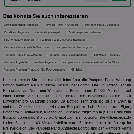
dem
Prä
lie
Das könnte Sie auch interessieren
3pi
3 Monate
Leg
ID5 Technology Ltd
den
.id5-sync.com
Onlinesupermarkt Angebote
Pampers Pants 4 Angebote
Pampers Pants 7 Angebote
We
Marktkauf Angebote
Centershop Prospekt
Rusta Angebote Karlsruhe
Dri
Bes
TEDi Angebote Bielefeld
Pampers Pants Angebote Hannover
We
kön
Pampers Pants Angebote Wiesbaden
Pampers Pants Werbung Fürth
Ser
Hub
Pampers Pants Preis Zwickau
Pampers Pants Angebote Budni
Babybedarf Angebote
ber
Wer
Pampers Angebote
Windeln Angebote
Pampers Feuchtücher Angebote 5 x 52 Stück
ge
Pampers Premium Protection Big Pack Angebote 44 - 68 Stück
PugT
1 Monat
Reg
PubMatic Inc.
ID,
.pubmatic.com
Hier bekommen Sie nicht nur alle Infos über die Pampers Pants Werbung
Ben
Bottrop sondern auch nützliche Details über Bottrop. Der Ort Bottrop liegt im
wi
Ruhrgebiet von Nordrhein Westfalen. In Bottrop leben 117.000 Menschen auf
Bes
einer Fläche von 100 km², somit beträgt die Bevölkerungsdichte 1170
ide
We
Einwohner pro Quadratkilometer. Da Bottrop sehr groß ist, ist die Stadt in
ver
mehrere Ortsteile unterteilt wie zum Beispiel Im Loh, Fuhlenbrock, Eigen,
ver
Batenbrock, Holthausen, Kirchhellen. Sehenswürdigkeiten in {STADT sind zum
Anz
Beispiel Lebendige Bibliothek, Grusellabyrinth, Tetraeder. Bei Aktionspreis.de
IDSYNC
1 Jahr
Die
Verizon
finden Sie aktuell 43 Verkaufsstellen von 15 Unternehmen in Bottrop im
Inf
Communications Inc.
Preisvergleich. Die Pampers Pants Angebote Bottrop und den Pampers Pants
der
.analytics.yahoo.com
Preis Bottrop aller Händler finden Sie immer aktuell auf Aktionspreis.de.