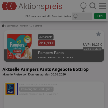
PLZ angeben und alle Angebote finden
/
Babybedarf
/
Windeln
/
...
/ Bottrop
★
3 Angebote
ab 6,99 €
UVP: 10,29 €
0,38 € je Stück
Pampers Pants
versch. Sorten - 15 - 27 Stück
Aktuelle Pampers Pants Angebote Bottrop
aktuelle Preise von Donnerstag, den 06.08.2026
letzte Aktion 7,41 € vor 9 Wochen
kein Angebot verfügbar
nächste Aktion in ca. 8 - 9 Wochen