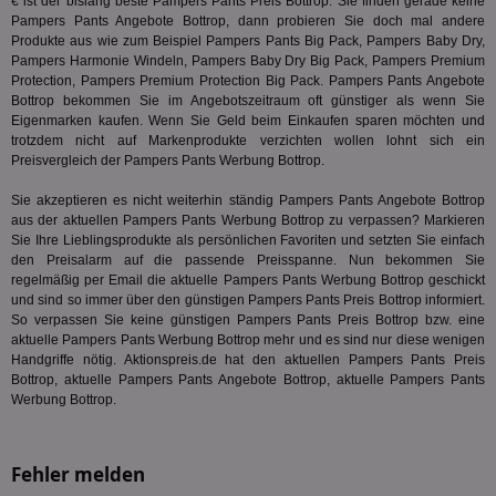
€ ist der bislang beste Pampers Pants Preis Bottrop. Sie finden gerade keine
demdex
6 Monate
Mit
Adobe Inc.
Pampers Pants Angebote Bottrop, dann probieren Sie doch mal andere
Ad
.demdex.net
Produkte aus wie zum Beispiel Pampers Pants Big Pack, Pampers Baby Dry,
gr
Pampers Harmonie Windeln, Pampers Baby Dry Big Pack, Pampers Premium
wie
Protection,
Pampers Premium Protection Big Pack
. Pampers Pants Angebote
ID-
Seg
Bottrop bekommen Sie im Angebotszeitraum oft günstiger als wenn Sie
Mod
Eigenmarken kaufen. Wenn Sie Geld beim Einkaufen sparen möchten und
Ber
trotzdem nicht auf Markenprodukte verzichten wollen lohnt sich ein
aus
Preisvergleich der Pampers Pants Werbung Bottrop.
bitoIsSecure
1 Jahr
Prä
Comcast Corporation
rel
.bidr.io
Sie akzeptieren es nicht weiterhin ständig Pampers Pants Angebote Bottrop
Wer
aus der aktuellen Pampers Pants Werbung Bottrop zu verpassen? Markieren
vo
Dri
Sie Ihre Lieblingsprodukte als persönlichen Favoriten und setzten Sie einfach
ber
den Preisalarm auf die passende Preisspanne. Nun bekommen Sie
Wer
regelmäßig per Email die aktuelle Pampers Pants Werbung Bottrop geschickt
Geb
und sind so immer über den günstigen Pampers Pants Preis Bottrop informiert.
matchfreewheel
.w55c.net
1 Monat
Die
So verpassen Sie keine günstigen Pampers Pants Preis Bottrop bzw. eine
ver
aktuelle Pampers Pants Werbung Bottrop mehr und es sind nur diese wenigen
Nu
Handgriffe nötig. Aktionspreis.de hat den aktuellen Pampers Pants Preis
Int
ver
Bottrop, aktuelle Pampers Pants Angebote Bottrop, aktuelle Pampers Pants
Koo
Werbung Bottrop.
Anz
Nut
mög
Ver
Fehler melden
Rel