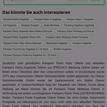
En
mög
Bes
Das könnte Sie auch interessieren
ges
uid-bp-36033
.ads.stickyadstv.com
2 Monate
Die
Getränkemärkte Angebote
Pampers Pants 8 Angebote
Pampers Pants 7 Angebote
Nut
Int
Lidl Angebote
Markant Prospekt
Budni Werbung
Feneberg Angebote Ingolstadt
Web
Pampers Pants Angebote Netto Marken-Discount
Pampers Pants Werbung myTime.de
ab,
Wer
Pampers Pants Angebote Orterer Ulm
Pampers Pants Werbung Orterer Schwerin
dem
Prä
Pampers Pants Preis Orterer Bayreuth
Babybedarf Angebote
Pampers Angebote
lie
Pampers Feuchtücher Angebote 5 x 52 Stück
Windeln Angebote
3pi
3 Monate
Leg
ID5 Technology Ltd
Pampers Premium Protection Angebote 19 - 29 Stück
den
.id5-sync.com
We
Dri
Zusätzlich zum günstigsten Pampers Pants Preis Orterer und aktuellen
Bes
Pampers Pants Angebote Orterer aus {PRDUKT} Werbung Orterer bieten wir
We
Ihnen einen Überblick über das Unternehmen selbst. In Deutschland wurde
kön
Ser
1975 das Unternehmen Orterer Getränkemärkte GmbH gegründet. Als Orterer
Hub
Getränkemärkte GmbH wurde der Getränkemarkt von Walter Orterer
ber
gegründet. In Unterschleißheim liegt der Hauptsitz von Orterer. Durch diese
Wer
Stellung am Markt können Sie oft Pampers Pants Werbung Orterer in
ge
Verbindung mit einem unschlagbaren Pampers Pants Preis [UNTERNEHMEN}
PugT
1 Monat
Reg
PubMatic Inc.
finden. Pampers Pants Angebote Orterer finden Sie ohne lästige Supermarkt
ID,
.pubmatic.com
Prospekte auf Aktionspreis.de und dazu noch stets den aktuellen Pampers
Ben
wi
Pants Preis Orterer. Der praktische Preisalarm alarmiert Sie über die