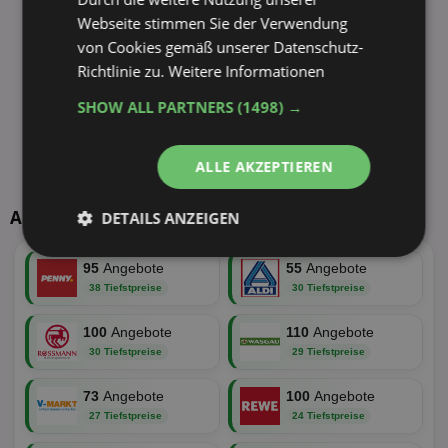
Webseite stimmen Sie der Verwendung
von Cookies gemäß unserer Datenschutz-
Richtlinie zu.
Weitere Informationen
SHOW ALL PARTNERS
(1498) →
ALLE AKZEPTIEREN
Aktuelle TOP-Händler
DETAILS ANZEIGEN
Unbedingt
Performance
95
Angebote
55
Angebote
erforderlich
38 Tiefstpreise
30 Tiefstpreise
100
Angebote
110
Angebote
Targeting
Funktionalität
30 Tiefstpreise
29 Tiefstpreise
73
Angebote
100
Angebote
27 Tiefstpreise
24 Tiefstpreise
Unklassifizierte