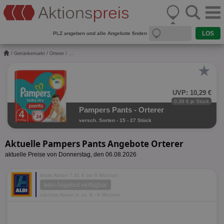
PLZ angeben und alle Angebote finden
/
Getränkemarkt
/
Orterer
/ ...
★
UVP: 10,29 €
0,38 € je Stück
Pampers Pants - Orterer
versch. Sorten - 15 - 27 Stück
Aktuelle Pampers Pants Angebote Orterer
aktuelle Preise von Donnerstag, den 06.08.2026
letzte Aktion 7,41 € vor 9 Wochen
kein Angebot verfügbar
nächste Aktion in ca. 8 - 9 Wochen