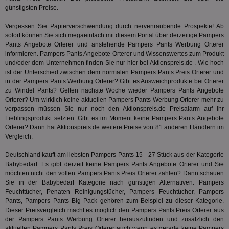
Bes
günstigsten Preise.
ide
We
Vergessen Sie Papierverschwendung durch nervenraubende Prospekte! Ab
ver
ver
sofort können Sie sich megaeinfach mit diesem Portal über derzeitige Pampers
Anz
Pants Angebote Orterer und anstehende Pampers Pants Werbung Orterer
informieren. Pampers Pants Angebote Orterer und Wissenswertes zum Produkt
IDSYNC
1 Jahr
Die
Verizon
und/oder dem Unternehmen finden Sie nur hier bei Aktionspreis.de . Wie hoch
Inf
Communications Inc.
der
.analytics.yahoo.com
ist der Unterschied zwischen dem normalen Pampers Pants Preis Orterer und
Web
in der Pampers Pants Werbung Orterer? Gibt es Ausweichprodukte bei Orterer
Wer
zu Windel Pants? Gelten nächste Woche wieder Pampers Pants Angebote
En
mög
Orterer? Um wirklich keine aktuellen Pampers Pants Werbung Orterer mehr zu
Bes
verpassen müssen Sie nur noch den Aktionspreis.de Preisalarm auf Ihr
ges
Lieblingsprodukt setzten. Gibt es im Moment keine Pampers Pants Angebote
Orterer? Dann hat Aktionspreis.de weitere Preise von 81 anderen Händlern im
TestIfCookieP
1 Jahr 1
Die
Smart AdServer SAS
Monat
ve
.smartadserver.com
Vergleich.
Wer
Web
Deutschland kauft am liebsten Pampers Pants 15 - 27 Stück aus der Kategorie
rel
Babybedarf
. Es gibt derzeit keine Pampers Pants Angebote Orterer und Sie
KRTBCOOKIE_80
3 Monate
Die
PubMatic, Inc.
möchten nicht den vollen Pampers Pants Preis Orterer zahlen? Dann schauen
We
.pubmatic.com
Sie in der
Babybedarf
Kategorie nach günstigen Alternativen. Pampers
um 
Feuchttücher, Penaten Reinigungstücher, Pampers Feuchtücher, Pampers
Onl
Kam
Pants, Pampers Pants Big Pack gehören zum Beispiel zu dieser Kategorie.
ind
Dieser Preisvergleich macht es möglich den Pampers Pants Preis Orterer aus
ide
der Pampers Pants Werbung Orterer herauszufinden und zusätzlich den
Nut
aktuellen Pampers Pants Preis Orterer auch wenn es gerade keine Pampers