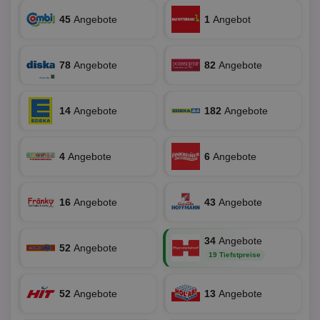
Ben
ver
45
Angebote
1
Angebot
Nor
sic
gen
und
ver
78
Angebote
82
Angebote
die
gut
die
Anm
14
Angebote
182
Angebote
Ben
Sei
CookieScriptConsent
1 Monat
Die
CookieScript
Coo
www.aktionspreis.de
4
Angebote
6
Angebote
ver
Ein
für
spe
16
Angebote
43
Angebote
Ban
Scr
or
fun
34
Angebote
52
Angebote
19 Tiefstpreise
52
Angebote
13
Angebote
Name
Provider
Provider
/
Domäne
/
Ablaufdatum
Beschre
Name
Ablaufdatum
Beschreib
Domäne