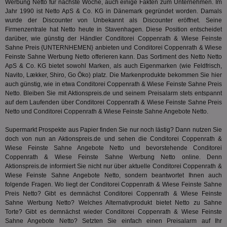
Verstä
Werbung Netto für nächste Woche, auch einige Fakten zum Unternehmen. Im
adx_ts
1 Jahr
Die
ORTEC B.V.
Nutzer
Jahr 1990 ist Netto ApS & Co. KG in Dänemark gegründet worden. Damals
sic
.optinadserving.com
Wer
wurde der Discounter von Unbekannt als Discounter eröffnet. Seine
pi
1 Tag
Dieses 
TradeTracker
Web
der Er
Firmenzentrale hat Netto heute in Stavenhagen. Diese Position entscheidet
.pubmatic.com
Inform
darüber, wie günstig der Händler Conditorei Coppenrath & Wiese Feinste
digitalAudience
1 Jahr
Dig
Social Audience B.V.
das Nu
Sahne Preis {UNTERNHEMEN} anbieten und Conditorei Coppenrath & Wiese
Coo
.target.digitalaudience.io
auf Web
dig
Feinste Sahne Werbung Netto offerieren kann. Das Sortiment des Netto Netto
verfolg
Onl
Besuch
ApS & Co. KG bietet sowohl Marken, als auch Eigenmarken (wie Feldfrisch,
Er
Geräte
Navito, Lækker, Shiro, Go Öko) platz. Die Markenprodukte bekommen Sie hier
zu 
Market
auch günstig, wie in etwa Conditorei Coppenrath & Wiese Feinste Sahne Preis
tuuid
.360yield.com
3 Monate
Die
Netto. Bleiben Sie mit Aktionspreis.de und seinem Preisalarm stets entspannt
_ga
1 Jahr 1
Dieser
Google LLC
hau
Monat
ist mit
.aktionspreis.de
auf dem Laufenden über Conditorei Coppenrath & Wiese Feinste Sahne Preis
bid
Univers
Netto und Conditorei Coppenrath & Wiese Feinste Sahne Angebote Netto.
Wer
verknüp
Web
eine wi
rel
Aktuali
Supermarkt Prospekte aus Papier finden Sie nur noch lästig? Dann nutzen Sie
am häu
doch von nun an Aktionspreis.de und sehen die Conditorei Coppenrath &
viewer
1 Jahr
Wir
ORTEC B.V.
verwen
Wiese Feinste Sahne Angebote Netto und bevorstehende Conditorei
ve
.optinadserving.com
Analys
Bes
Coppenrath & Wiese Feinste Sahne Werbung Netto online. Denn
Google
Inf
Cookie
Aktionspreis.de informiert Sie nicht nur über aktuelle Conditorei Coppenrath &
un
verwen
Wiese Feinste Sahne Angebote Netto, sondern beantwortet Ihnen auch
zu 
eindeu
folgende Fragen. Wo liegt der Conditorei Coppenrath & Wiese Feinste Sahne
zu unt
tuuid_lu
.360yield.com
3 Monate
Ent
indem e
Preis Netto? Gibt es demnächst Conditorei Coppenrath & Wiese Feinste
Bes
generi
Sahne Werbung Netto? Welches Alternativprodukt bietet Netto zu Sahne
Bid
als Cli
Torte? Gibt es demnächst wieder Conditorei Coppenrath & Wiese Feinste
Bes
zugewi
Web
Sahne Angebote Netto? Setzten Sie einfach einen Preisalarm auf Ihr
ist in j
kan