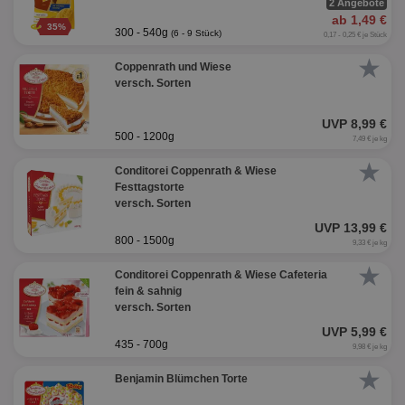
2 Angebote
ab 1,49 €
35%
300 - 540g
(6 - 9 Stück)
0,17 - 0,25 € je Stück
★
Coppenrath und Wiese
versch. Sorten
UVP 8,99 €
500 - 1200g
7,49 € je kg
★
Conditorei Coppenrath & Wiese
Festtagstorte
versch. Sorten
UVP 13,99 €
800 - 1500g
9,33 € je kg
★
Conditorei Coppenrath & Wiese Cafeteria
fein & sahnig
versch. Sorten
UVP 5,99 €
435 - 700g
9,98 € je kg
★
Benjamin Blümchen Torte