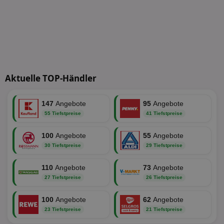
erforderlich
Targeting
Funktionalität
Aktuelle TOP-Händler
Unklassifizierte
147
Angebote
95
Angebote
55 Tiefstpreise
41 Tiefstpreise
100
Angebote
55
Angebote
30 Tiefstpreise
29 Tiefstpreise
Unbedingt erforderlich
Performance
Targeting
Funktionalität
Unklassifizierte
110
Angebote
73
Angebote
27 Tiefstpreise
26 Tiefstpreise
Unbedingt erforderliche Cookies ermöglichen
wesentliche Kernfunktionen der Website wie die
Benutzeranmeldung und die Kontoverwaltung.
100
Angebote
62
Angebote
Ohne die unbedingt erforderlichen Cookies kann die
23 Tiefstpreise
21 Tiefstpreise
Website nicht ordnungsgemäß verwendet werden.