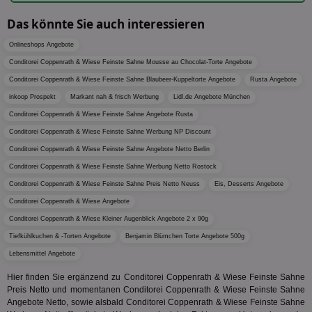
uid-bp-892
.ads.stickyadstv.com
2 Monate
Anz
sie
c
.creative-
12 Monate
Dieses
Das könnte Sie auch interessieren
receive-
.adnxs.com
1 Jahr 1
serving.com
verwen
uid-bp-26913
cookie-
.ads.stickyadstv.com
Monat
1 Monat
Die
Häufig
deprecation
ve
Onlineshops Angebote
Besuch
Nut
identif
ver
__eoi
.aktionspreis.de
6 Monate
Conditorei Coppenrath & Wiese Feinste Sahne Mousse au Chocolat-Torte Angebote
wie de
auf
die Web
ko
Conditorei Coppenrath & Wiese Feinste Sahne Blaubeer-Kuppeltorte Angebote
Rusta Angebote
uid-bp-717
.ads.stickyadstv.com
1 Monat
Es erfa
Nut
über d
inkoop Prospekt
Markant nah & frisch Werbung
Lidl.de Angebote München
Wer
uid-bp-23329
.ads.stickyadstv.com
2 Monate
des Nut
Conditorei Coppenrath & Wiese Feinste Sahne Angebote Rusta
Website
wfivefivec
1 Jahr 1
Die
Roku Inc.
i
1 Jahr
OpenX
welche
Monat
Reg
.w55c.net
.openx.net
Conditorei Coppenrath & Wiese Feinste Sahne Werbung NP Discount
gelese
ber
We
Conditorei Coppenrath & Wiese Feinste Sahne Angebote Netto Berlin
uid-bp-951
.ads.stickyadstv.com
2 Monate
fw_ts
.optinadserving.com
1 Jahr
Dieses
verwen
Conditorei Coppenrath & Wiese Feinste Sahne Werbung Netto Rostock
KADUSERCOOKIE
1 Jahr
Die
PubMatic Inc.
receive-
.criteo.com
1 Jahr
Effekti
Reg
.pubmatic.com
cookie-
Conditorei Coppenrath & Wiese Feinste Sahne Preis Netto Neuss
Eis, Desserts Angebote
Leistu
ber
deprecation
Werbe
We
Conditorei Coppenrath & Wiese Angebote
zu ver
APC
.doubleclick.net
6 Monate
die auf
A3
1 Jahr
Anz
Yahoo! Inc.
Conditorei Coppenrath & Wiese Kleiner Augenblick Angebote 2 x 90g
verbrac
Ya
.yahoo.com
Nutzer
Tiefkühlkuchen & -Torten Angebote
Benjamin Blümchen Torte Angebote 500g
wird, d
tt_viewer
12 Monate 4
Tea
Teads B.V.
bestim
Lebensmittel Angebote
Tage
Coo
.teads.tv
geklick
auf
hilft be
Hier finden Sie ergänzend zu Conditorei Coppenrath & Wiese Feinste Sahne
Web
Optimi
Vid
Preis Netto und momentanen Conditorei Coppenrath & Wiese Feinste Sahne
Anzei
per
Angebote Netto, sowie alsbald Conditorei Coppenrath & Wiese Feinste Sahne
und d