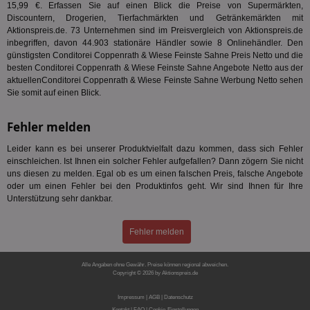
Bes
15,99 €. Erfassen Sie auf einen Blick die Preise von Supermärkten,
We
Discountern, Drogerien, Tierfachmärkten und Getränkemärkten mit
kön
Aktionspreis.de. 73 Unternehmen sind im Preisvergleich von Aktionspreis.de
Ser
Hub
inbegriffen, davon 44.903 stationäre Händler sowie 8 Onlinehändler. Den
ber
günstigsten Conditorei Coppenrath & Wiese Feinste Sahne Preis Netto und die
Wer
besten Conditorei Coppenrath & Wiese Feinste Sahne Angebote Netto aus der
ge
aktuellenConditorei Coppenrath & Wiese Feinste Sahne Werbung Netto sehen
PugT
1 Monat
Reg
PubMatic Inc.
Sie somit auf einen Blick.
ID,
.pubmatic.com
Ben
wi
Fehler melden
Bes
ide
We
Leider kann es bei unserer Produktvielfalt dazu kommen, dass sich Fehler
ver
einschleichen. Ist Ihnen ein solcher Fehler aufgefallen? Dann zögern Sie nicht
ver
uns diesen zu melden. Egal ob es um einen falschen Preis, falsche Angebote
Anz
oder um einen Fehler bei den Produktinfos geht. Wir sind Ihnen für Ihre
IDSYNC
1 Jahr
Die
Verizon
Unterstützung sehr dankbar.
Inf
Communications Inc.
der
.analytics.yahoo.com
Web
Fehler melden
Wer
En
mög
Bes
Alle Angaben ohne Gewähr. Preise können regional abweichen.
ges
Copyright © 2026 by Aktionspreis.de
Produkt-ID: 230
TestIfCookieP
1 Jahr 1
Die
Smart AdServer SAS
Impressum
|
AGB
|
Datenschutz
Monat
ve
.smartadserver.com
Kontakt
|
FAQ
|
Cookie-Einstellungen