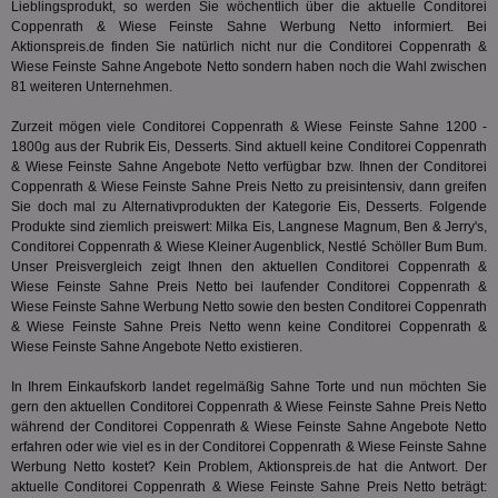
Seiten
Lieblingsprodukt, so werden Sie wöchentlich über die aktuelle Conditorei
Bid
auf ein
Coppenrath & Wiese Feinste Sahne Werbung Netto informiert. Bei
We
enthal
sic
Aktionspreis.de finden Sie natürlich nicht nur die Conditorei Coppenrath &
zur Be
Bes
Besuche
Wiese Feinste Sahne Angebote Netto sondern haben noch die Wahl zwischen
Anz
und
81 weiteren Unternehmen.
sie
Kampa
für die 
TDCPM
1 Jahr
Die
The Trade Desk Inc.
Zurzeit mögen viele Conditorei Coppenrath & Wiese Feinste Sahne 1200 -
Analys
Inf
.adsrvr.org
verwen
1800g aus der Rubrik
Eis, Desserts
. Sind aktuell keine Conditorei Coppenrath
der
& Wiese Feinste Sahne Angebote Netto verfügbar bzw. Ihnen der Conditorei
Web
Coppenrath & Wiese Feinste Sahne Preis Netto zu preisintensiv, dann greifen
Wer
En
Sie doch mal zu Alternativprodukten der Kategorie
Eis, Desserts
. Folgende
mög
Produkte sind ziemlich preiswert: Milka Eis, Langnese Magnum, Ben & Jerry's,
Bes
Conditorei Coppenrath & Wiese Kleiner Augenblick, Nestlé Schöller Bum Bum.
ges
Unser Preisvergleich zeigt Ihnen den aktuellen Conditorei Coppenrath &
uid-bp-36033
.ads.stickyadstv.com
2 Monate
Die
Wiese Feinste Sahne Preis Netto bei laufender Conditorei Coppenrath &
Nut
Wiese Feinste Sahne Werbung Netto sowie den besten Conditorei Coppenrath
Int
& Wiese Feinste Sahne Preis Netto wenn keine Conditorei Coppenrath &
Web
ab,
Wiese Feinste Sahne Angebote Netto existieren.
Wer
dem
In Ihrem Einkaufskorb landet regelmäßig Sahne Torte und nun möchten Sie
Prä
lie
gern den aktuellen Conditorei Coppenrath & Wiese Feinste Sahne Preis Netto
während der Conditorei Coppenrath & Wiese Feinste Sahne Angebote Netto
3pi
3 Monate
Leg
ID5 Technology Ltd
erfahren oder wie viel es in der Conditorei Coppenrath & Wiese Feinste Sahne
den
.id5-sync.com
Werbung Netto kostet? Kein Problem, Aktionspreis.de hat die Antwort. Der
We
Dri
aktuelle Conditorei Coppenrath & Wiese Feinste Sahne Preis Netto beträgt: