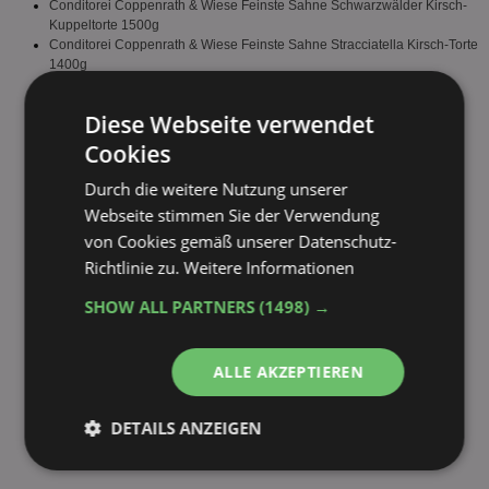
Conditorei Coppenrath & Wiese Feinste Sahne Schwarzwälder Kirsch-
Kuppeltorte 1500g
Conditorei Coppenrath & Wiese Feinste Sahne Stracciatella Kirsch-Torte
1400g
fehlende Sorte melden
Diese Webseite verwendet
Cookies
Durch die weitere Nutzung unserer
Webseite stimmen Sie der Verwendung
von Cookies gemäß unserer Datenschutz-
Richtlinie zu.
Weitere Informationen
SHOW ALL PARTNERS
(1498) →
ALLE AKZEPTIEREN
DETAILS ANZEIGEN
Unbedingt
Performance