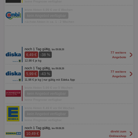
keine Prognose verfügbar
letzte Aktion 6,99 € vor 4 Wochen
kein Angebot verfügbar
nächste Aktion in ca. 1 - 2 Wochen
noch 1 Tag gültig,
bis 09.08.26
>
77 weitere
6,49 €
-38 %
Angebote
12,98 € je kg
noch 1 Tag gültig,
bis 09.08.26
>
77 weitere
5,99 €
-43 %
Angebote
11,98 € je kg | nur gültig mit Edeka App
letzte Aktion 5,99 € vor 5 Wochen
kein Angebot verfügbar
keine Prognose verfügbar
letzte Aktion 6,49 € vor 64 Wochen
kein Angebot verfügbar
keine Prognose verfügbar
noch 1 Tag gültig,
bis 09.08.26
>
direkt zum
10,49 €
Onlineshop