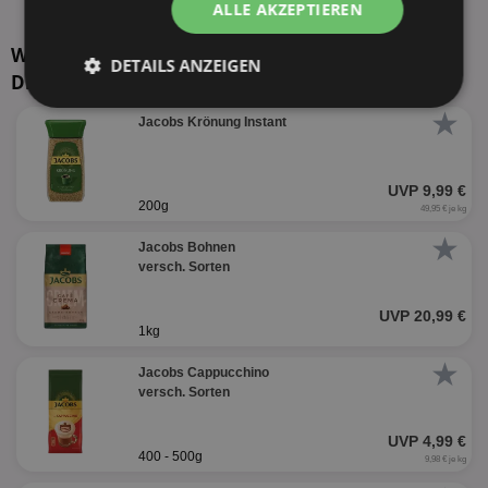
alle Prospekte anzeigen
ALLE AKZEPTIEREN
Weitere Produkte von Jacobs Netto Marken-
DETAILS ANZEIGEN
Discount
Unbedingt
Performance
★
Jacobs Krönung Instant
erforderlich
UVP 9,99 €
200g
Targeting
Funktionalität
49,95 € je kg
★
Jacobs Bohnen
versch. Sorten
Unklassifizierte
UVP 20,99 €
1kg
★
Jacobs Cappucchino
versch. Sorten
UVP 4,99 €
Unbedingt erforderlich
Performance
400 - 500g
9,98 € je kg
Targeting
Funktionalität
Unklassifizierte