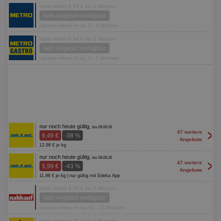
letzte Aktion 6,94 € vor 2 Wochen
kein Angebot verfügbar
nächste Aktion in ca. 2 - 3 Wochen
letzte Aktion 6,94 € vor 2 Wochen
kein Angebot verfügbar
nächste Aktion in ca. 6 - 7 Wochen
nur noch heute gültig,
bis 08.08.26
>
47 weitere
6,49 €
-38 %
Angebote
12,98 € je kg
nur noch heute gültig,
bis 08.08.26
>
47 weitere
5,99 €
-43 %
Angebote
11,98 € je kg | nur gültig mit Edeka App
letzte Aktion 5,99 € vor 5 Wochen
kein Angebot verfügbar
nächste Aktion in ca. 12 - 13 Wochen
letzte Aktion 6,79 € vor 3 Wochen