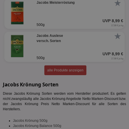
★
Jacobs Meisterröstung
Unbedingt erforderliche Cookies ermöglichen
wesentliche Kernfunktionen der Website wie die
Benutzeranmeldung und die Kontoverwaltung.
UVP 8,99 €
Ohne die unbedingt erforderlichen Cookies kann die
500g
17,98 € je kg
Website nicht ordnungsgemäß verwendet werden.
★
Name
Jacobs Auslese
Provider
/
Domäne
Ablaufdatum
Be
versch. Sorten
identifier
aktionspreis.de
1 Jahr
Log
securitytoken
aktionspreis.de
1 Jahr
Log
UVP 8,99 €
500g
17,98 € je kg
PHPSESSID
Session
Coo
PHP.net
An
www.aktionspreis.de
wir
alle Produkte anzeigen
Spr
ein
die
Jacobs Krönung Sorten
Ben
ver
Nor
Diese Jacobs Krönung Sorten werden vom Hersteller produziert. Es gelten
sic
nicht zwangsläufig alle Jacobs Krönung Angebote Netto Marken-Discount bzw.
gen
der Jacobs Krönung Preis Netto Marken-Discount für alle Sorten des
und
Herstellers.
ver
die
gut
Jacobs Krönung 500g
die
Anm
Jacobs Krönung Balance 500g