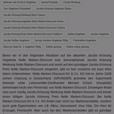
Wer
Markant nah & frisch Angebote
famila Prospekt
Combi Werbung
En
Test Angebote Düsseldorf
Jacobs Krönung Angebote Edeka
mög
Bes
Jacobs Krönung Werbung Metro Gastro
ges
Jacobs Krönung Angebote Netto Marken-Discount Herne
TestIfCookieP
1 Jahr 1
Die
Smart AdServer SAS
Monat
ve
.smartadserver.com
Jacobs Krönung Werbung Netto Marken-Discount Cottbus
Wer
Web
Jacobs Krönung Preis Netto Marken-Discount Feldkirch
Kaffee Angebote
Jacobs Angebote
rel
Jacobs Kaffee Angebote
Jacobs Auslese Angebote 500g
Filterkaffee Angebote
KRTBCOOKIE_80
3 Monate
Die
PubMatic, Inc.
Eduscho Gala Nr. 1 Angebote 500g
Kaffee günstig
Kaffee online günstig
We
.pubmatic.com
um 
Bevor wir in den folgenden Absätzen auf die aktuellen Jacobs Krönung
Onl
Kam
Angebote Netto Marken-Discount bzw. bevorstehende Jacobs Krönung
ind
Werbung Netto Marken-Discount und somit auf den günstigen Jacobs Krönung
ide
Preis Netto Marken-Discount eingehen, gibt es hier zunächst ein paar Infos
Nut
übers Unternehmen. Netto Marken-Discount AG & Co. KG hat im Jahre 1928
int
ein
seinen Ursprung in Deutschland. {GRUNDER} gründete den Supermarkt
ang
ehemals unter Lebensmittel-Großhandel Michael Schels. {Hauptsitz}
kan
beheimatet heute den Firmensitz von Netto Marken-Discount. Deswegen findet
Anz
und
man auch häufig Jacobs Krönung Werbung Netto Marken-Discount und immer
und
einen billigen Jacobs Krönung Preis Netto Marken-Discount. Bei Netto
We
Marken-Discount AG & Co. KG findet man nicht nur Markenprodukte, sondern
wer
auch gute Eigenmarken wie z.B. Attica, Genusswelt, Viva Vital, Ein Herz für
Anz
Ben
Erzeuger, PremiumN. Aber auch bei den Markenprodukten gibt es günstige