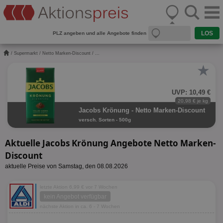
PLZ angeben und alle Angebote finden
/
Supermarkt
/
Netto Marken-Discount
/ ...
★
UVP: 10,49 €
20,98 € je kg
Jacobs Krönung - Netto Marken-Discount
versch. Sorten - 500g
Aktuelle Jacobs Krönung Angebote Netto Marken-
Discount
aktuelle Preise von Samstag, den 08.08.2026
letzte Aktion 6,99 € vor 7 Wochen
kein Angebot verfügbar
nächste Aktion in ca. 6 - 7 Wochen