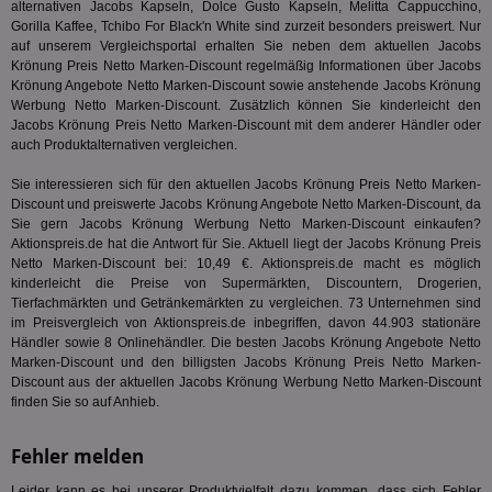
CMPRO
3 Monate
Die
Casale Media Inc.
alternativen Jacobs Kapseln, Dolce Gusto Kapseln, Melitta Cappucchino,
We
.casalemedia.com
Gorilla Kaffee, Tchibo For Black'n White sind zurzeit besonders preiswert. Nur
der
auf unserem Vergleichsportal erhalten Sie neben dem aktuellen Jacobs
die
ha
Krönung Preis Netto Marken-Discount regelmäßig Informationen über Jacobs
Krönung Angebote Netto Marken-Discount sowie anstehende Jacobs Krönung
DSID
1 Stunde
Die
Google LLC
Werbung Netto Marken-Discount. Zusätzlich können Sie kinderleicht den
Ihr
.doubleclick.net
Ben
Jacobs Krönung Preis Netto Marken-Discount mit dem anderer Händler oder
not
auch Produktalternativen vergleichen.
geh
ein
Sie interessieren sich für den aktuellen Jacobs Krönung Preis Netto Marken-
MRM_UID
StickyADS.tv
2 Monate
Die
Discount und preiswerte Jacobs Krönung Angebote Netto Marken-Discount, da
.ads.stickyadstv.com
un
Sie gern Jacobs Krönung Werbung Netto Marken-Discount einkaufen?
ver
Aktionspreis.de hat die Antwort für Sie. Aktuell liegt der Jacobs Krönung Preis
Inf
Netto Marken-Discount bei: 10,49 €. Aktionspreis.de macht es möglich
Nut
Int
kinderleicht die Preise von Supermärkten, Discountern, Drogerien,
Web
Tierfachmärkten und Getränkemärkten zu vergleichen. 73 Unternehmen sind
ab,
im Preisvergleich von Aktionspreis.de inbegriffen, davon 44.903 stationäre
Anz
Händler sowie 8 Onlinehändler. Die besten Jacobs Krönung Angebote Netto
CMPS
3 Monate
Die
Casale Media Inc.
Marken-Discount und den billigsten Jacobs Krönung Preis Netto Marken-
We
.casalemedia.com
Discount aus der aktuellen Jacobs Krönung Werbung Netto Marken-Discount
der
finden Sie so auf Anhieb.
die
ha
IDE
1 Jahr
Die
Fehler melden
Google LLC
Dou
.doubleclick.net
ent
Leider kann es bei unserer Produktvielfalt dazu kommen, dass sich Fehler