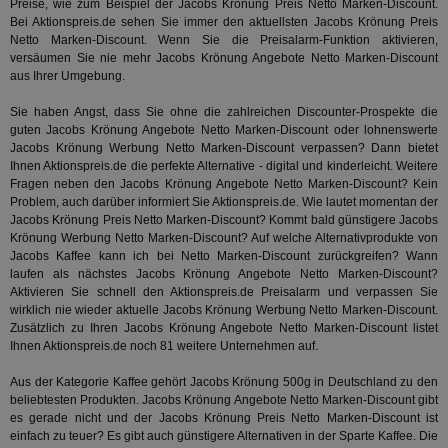
Preise, wie zum Beispiel der Jacobs Krönung Preis Netto Marken-Discount.
demdex
6 Monate
Mit
Adobe Inc.
Bei Aktionspreis.de sehen Sie immer den aktuellsten Jacobs Krönung Preis
Ad
.demdex.net
gr
Netto Marken-Discount. Wenn Sie die Preisalarm-Funktion aktivieren,
wie
versäumen Sie nie mehr Jacobs Krönung Angebote Netto Marken-Discount
ID-
aus Ihrer Umgebung.
Seg
Mod
Ber
Sie haben Angst, dass Sie ohne die zahlreichen Discounter-Prospekte die
aus
guten Jacobs Krönung Angebote Netto Marken-Discount oder lohnenswerte
Jacobs Krönung Werbung Netto Marken-Discount verpassen? Dann bietet
bitoIsSecure
1 Jahr
Prä
Comcast Corporation
Ihnen Aktionspreis.de die perfekte Alternative - digital und kinderleicht. Weitere
rel
.bidr.io
Wer
Fragen neben den Jacobs Krönung Angebote Netto Marken-Discount? Kein
vo
Problem, auch darüber informiert Sie Aktionspreis.de. Wie lautet momentan der
Dri
Jacobs Krönung Preis Netto Marken-Discount? Kommt bald günstigere Jacobs
ber
Wer
Krönung Werbung Netto Marken-Discount? Auf welche Alternativprodukte von
Geb
Jacobs Kaffee kann ich bei Netto Marken-Discount zurückgreifen? Wann
laufen als nächstes Jacobs Krönung Angebote Netto Marken-Discount?
matchfreewheel
.w55c.net
1 Monat
Die
Aktivieren Sie schnell den Aktionspreis.de Preisalarm und verpassen Sie
ver
Nu
wirklich nie wieder aktuelle Jacobs Krönung Werbung Netto Marken-Discount.
Int
Zusätzlich zu Ihren Jacobs Krönung Angebote Netto Marken-Discount listet
ver
Ihnen Aktionspreis.de noch 81 weitere Unternehmen auf.
Koo
Anz
Nut
Aus der Kategorie
Kaffee
gehört Jacobs Krönung 500g in Deutschland zu den
mög
beliebtesten Produkten. Jacobs Krönung Angebote Netto Marken-Discount gibt
Ver
es gerade nicht und der Jacobs Krönung Preis Netto Marken-Discount ist
Rel
einfach zu teuer? Es gibt auch günstigere Alternativen in der Sparte
Kaffee
. Die