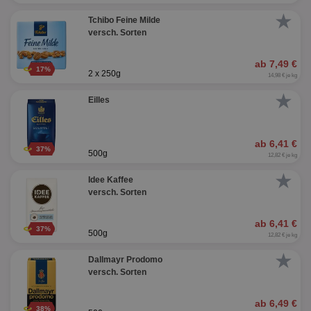
★
Tchibo Feine Milde
versch. Sorten
ab 7,49 €
17%
2 x 250g
14,98 € je kg
★
Eilles
ab 6,41 €
37%
500g
12,82 € je kg
★
Idee Kaffee
versch. Sorten
ab 6,41 €
37%
500g
12,82 € je kg
★
Dallmayr Prodomo
versch. Sorten
ab 6,49 €
38%