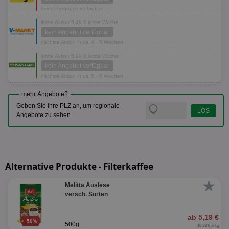
keine Prognose verfügbar
letzte Aktion 5,49 € letzte Woche
kein Angebot verfügbar
nächste Aktion in ca. 4 - 5 Wochen
letzte Aktion 6,99 € letzte Woche
kein Angebot verfügbar
nächste Aktion in ca. 5 - 6 Wochen
mehr Angebote?
Geben Sie Ihre PLZ an, um regionale
Angebote zu sehen.
Alternative Produkte - Filterkaffee
★
Melitta Auslese
versch. Sorten
ab 5,19 €
50%
500g
10,38 € je kg