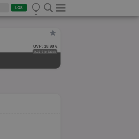
★
UVP: 18,99 €
0,31 € je Stück