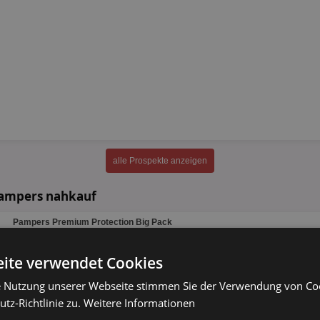
alle Prospekte anzeigen
Pampers nahkauf
Pampers Premium Protection Big Pack
versch. Sorten
ite verwendet Cookies
44 - 68 Stück
e Nutzung unserer Webseite stimmen Sie der Verwendung von C
tz-Richtlinie zu.
Weitere Informationen
Pampers Pants
versch. Sorten