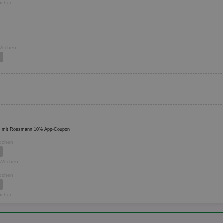
Wochen
 Wochen
ültig mit Rossmann 10% App-Coupon
Wochen
2 Wochen
Wochen
Wochen