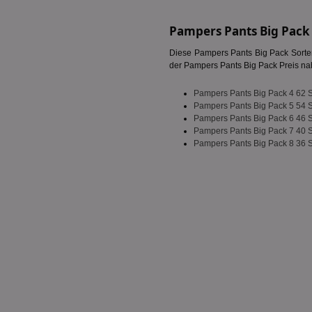
PHPSESSID
Pampers Pants Big Pack
Diese Pampers Pants Big Pack Sorten
der Pampers Pants Big Pack Preis nahk
Pampers Pants Big Pack 4 62 
CookieScriptConse
Pampers Pants Big Pack 5 54 
Pampers Pants Big Pack 6 46 
Pampers Pants Big Pack 7 40 
Pampers Pants Big Pack 8 36 
Name
Name
Name
Name
_ga_BZ0Z3NWXX5
uid-bp-159
UserID1
chkChromeAb67Se
da_ts
SyncRTB4
XANDR_PANID
tuuid_lu
c
C
uid-bp-26913
ar_debug