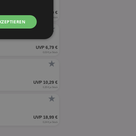
UVP 10,29 €
0,38 € je Stück
KZEPTIEREN
★
Unklassifizierte
UVP 6,79 €
0,03 € je Stück
★
UVP 10,29 €
zierte
0,35 € je Stück
★
meldung und die
wendet werden.
UVP 18,99 €
0,24 € je Stück