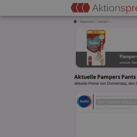
/
Supermarkt
/
nahkauf
/ ...
Pampers
versch. Sor
Aktuelle Pampers Pants
aktuelle Preise von Donnerstag, den
letzte Aktion 16,99 € vor 39
kein Angebot verfügbar
keine Prognose verfügbar