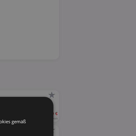
★
12,99 €
0,19 - 0,30 € je Stück
ookies gemäß
★