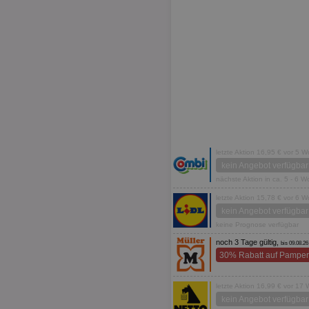
letzte Aktion 16,95 € vor 5 
kein Angebot verfügbar
nächste Aktion in ca. 5 - 6 
letzte Aktion 15,78 € vor 6 
kein Angebot verfügbar
keine Prognose verfügbar
noch 3 Tage gültig,
bis 09.08.26
30% Rabatt auf Pamper
letzte Aktion 16,99 € vor 17
kein Angebot verfügbar