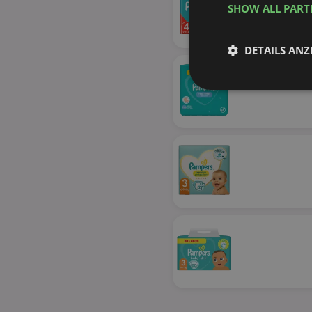
SHOW ALL PAR
DETAILS ANZ
Unbedingt
erforderlich
Unbed
Unbedingt erforderli
Kontoverwaltung. Oh
Name
identifier
securitytoken