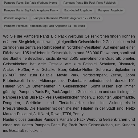
bestim
Tage
Coo
.teads.tv
Pampers Pants Big Pack Werbung Herne
Pampers Pants Big Pack Preis Feldkirch
geklick
auf
hilft be
Pampers Pants Big Pack Angebote Penny
Babybedarf Angebote
Pampers Angebote
Web
Optimi
Vid
Anzei
Windeln Angebote
Pampers Harmonie Windeln Angebote 17 - 24 Stück
per
und d
Verstä
Pampers Premium Protection Big Pack Angebote 44 - 68 Stück
adx_ts
1 Jahr
Die
ORTEC B.V.
Nutzer
sic
.optinadserving.com
Wo Sie die Pampers Pants Big Pack Werbung Gelsenkirchen finden können
Wer
pi
1 Tag
Dieses 
TradeTracker
Web
erfahren Sie gleich, doch wo liegt eigentlich Gelsenkirchen? Gelsenkirchen ist
der Er
.pubmatic.com
zu finden im zentralen Ruhrgebiet in Nordrhein-Westfalen. Auf einer auf einer
Inform
digitalAudience
1 Jahr
Dig
Social Audience B.V.
das Nu
Fläche von 105 km² leben in Gelsenkirchen rund 263.000 Einwohner, somit hat
Coo
.target.digitalaudience.io
auf Web
die Stadt eine Bevölkerungsdichte von 2505 Einwohner pro Quadratkilometer.
dig
verfolg
Onl
Gelsenkirchen hat viele Ortsteile wie zum Beispiel Scholven, Bismarck,
Besuch
Er
Geräte
Altstadt, Heßler, Mitte, Schalke, Buer, Bulmke-Hüllen. Sehenswürdigkeiten in
zu 
Market
{STADT sind zum Beispiel Movie Park, Nordsternpark, Zeche, Zoom
Erlebniswelt. In der Aktionspreis.de Datenbank befinden sich derzeit 101
tuuid
.360yield.com
3 Monate
Die
_ga
1 Jahr 1
Dieser
Google LLC
hau
Filialen von 19 Unternehmen in Gelsenkirchen. Somit lassen sich immer
Monat
ist mit
.aktionspreis.de
bid
Univers
günstige Pampers Pants Big Pack Angebote Gelsenkirchen und somit ein guter
Wer
verknüp
Pampers Pants Big Pack Preis Gelsenkirchen finden. Discounter, Supermärkte,
Web
eine wi
rel
Drogerien, Getränke- und Tierfachmärkte sind im Aktionspreis.de
Aktuali
Preisvergleich. Die Händler mit den meisten Filialen in der Stadt sind: Netto
am häu
viewer
1 Jahr
Wir
ORTEC B.V.
verwen
Marken-Discount, Aldi Nord, Rewe, TEDi, Penny.
ve
.optinadserving.com
Analys
Häufig gibt es günstige Pampers Pants Big Pack Werbung Gelsenkirchen und
Bes
Google
Inf
einen reduzierten Pampers Pants Big Pack Preis Gelsenkirchen, um Kunden
Cookie
un
verwen
ins Geschäft zu locken.
zu 
eindeu