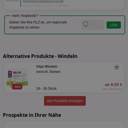
kein Angebot verfügbar
nächste Aktion in ca. 1 - 2 Wochen
mehr Angebote?
Geben Sie Ihre PLZ an, um regionale
Angebote zu sehen.
Alternative Produkte - Windeln
★
Hipp Windeln
versch. Sorten
ab 8,59 €
34%
26 - 36 Stück
0,24 - 0,33 € je Stück
alle Produkte anzeigen
Prospekte in Ihrer Nähe