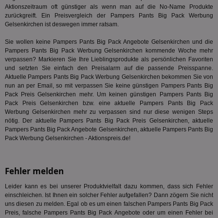
lie
Aktionszeitraum oft günstiger als wenn man auf die No-Name Produkte
3pi
3 Monate
Leg
ID5 Technology Ltd
zurückgreift. Ein Preisvergleich der Pampers Pants Big Pack Werbung
den
.id5-sync.com
Gelsenkirchen ist deswegen immer ratsam.
We
Dri
Sie wollen keine Pampers Pants Big Pack Angebote Gelsenkirchen und die
Bes
We
Pampers Pants Big Pack Werbung Gelsenkirchen kommende Woche mehr
kön
verpassen? Markieren Sie Ihre Lieblingsprodukte als persönlichen Favoriten
Ser
und setzten Sie einfach den Preisalarm auf die passende Preisspanne.
Hub
ber
Aktuelle Pampers Pants Big Pack Werbung Gelsenkirchen bekommen Sie von
Wer
nun an per Email, so mit verpassen Sie keine günstigen Pampers Pants Big
ge
Pack Preis Gelsenkirchen mehr. Um keinen günstigen Pampers Pants Big
Pack Preis Gelsenkirchen bzw. eine aktuelle Pampers Pants Big Pack
PugT
1 Monat
Reg
PubMatic Inc.
ID,
.pubmatic.com
Werbung Gelsenkirchen mehr zu verpassen sind nur diese wenigen Steps
Ben
nötig. Der aktuelle Pampers Pants Big Pack Preis Gelsenkirchen, aktuelle
wi
Pampers Pants Big Pack Angebote Gelsenkirchen, aktuelle Pampers Pants Big
Bes
ide
Pack Werbung Gelsenkirchen - Aktionspreis.de!
We
ver
ver
Anz
Fehler melden
IDSYNC
1 Jahr
Die
Verizon
Inf
Leider kann es bei unserer Produktvielfalt dazu kommen, dass sich Fehler
Communications Inc.
der
.analytics.yahoo.com
einschleichen. Ist Ihnen ein solcher Fehler aufgefallen? Dann zögern Sie nicht
Web
uns diesen zu melden. Egal ob es um einen falschen Pampers Pants Big Pack
Wer
Preis, falsche Pampers Pants Big Pack Angebote oder um einen Fehler bei
En