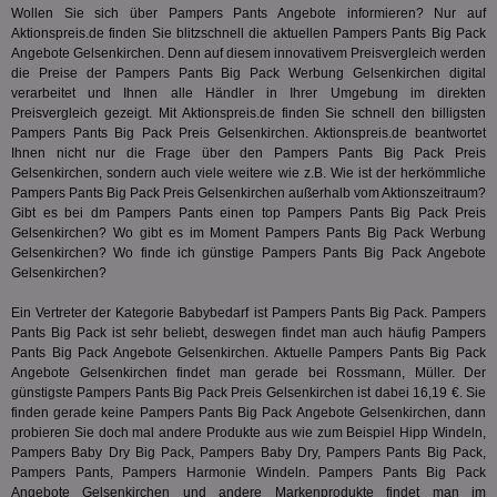
zu unt
Wollen Sie sich über Pampers Pants Angebote informieren? Nur auf
tuuid_lu
.360yield.com
3 Monate
Ent
indem e
Bes
Aktionspreis.de finden Sie blitzschnell die aktuellen Pampers Pants Big Pack
generi
Bid
als Cli
Angebote Gelsenkirchen. Denn auf diesem innovativem Preisvergleich werden
Bes
zugewi
die Preise der Pampers Pants Big Pack Werbung Gelsenkirchen digital
Web
ist in j
kan
verarbeitet und Ihnen alle Händler in Ihrer Umgebung im direkten
Seiten
Bid
auf ein
Preisvergleich gezeigt. Mit Aktionspreis.de finden Sie schnell den billigsten
We
enthal
Pampers Pants Big Pack Preis Gelsenkirchen. Aktionspreis.de beantwortet
sic
zur Be
Ihnen nicht nur die Frage über den Pampers Pants Big Pack Preis
Bes
Besuche
Anz
Gelsenkirchen, sondern auch viele weitere wie z.B. Wie ist der herkömmliche
und
sie
Kampa
Pampers Pants Big Pack Preis Gelsenkirchen außerhalb vom Aktionszeitraum?
für die 
Gibt es bei
dm
Pampers Pants einen top Pampers Pants Big Pack Preis
TDCPM
1 Jahr
Die
The Trade Desk Inc.
Analys
Gelsenkirchen? Wo gibt es im Moment Pampers Pants Big Pack Werbung
Inf
.adsrvr.org
verwen
der
Gelsenkirchen? Wo finde ich günstige Pampers Pants Big Pack Angebote
Web
Gelsenkirchen?
Wer
En
mög
Ein Vertreter der Kategorie
Babybedarf
ist Pampers Pants Big Pack. Pampers
Bes
Pants Big Pack ist sehr beliebt, deswegen findet man auch häufig Pampers
ges
Pants Big Pack Angebote Gelsenkirchen. Aktuelle Pampers Pants Big Pack
Angebote Gelsenkirchen findet man gerade bei Rossmann, Müller. Der
uid-bp-36033
.ads.stickyadstv.com
2 Monate
Die
Nut
günstigste Pampers Pants Big Pack Preis Gelsenkirchen ist dabei 16,19 €. Sie
Int
finden gerade keine Pampers Pants Big Pack Angebote Gelsenkirchen, dann
Web
probieren Sie doch mal andere Produkte aus wie zum Beispiel
Hipp Windeln
,
ab,
Wer
Pampers Baby Dry Big Pack, Pampers Baby Dry, Pampers Pants Big Pack,
dem
Pampers Pants, Pampers Harmonie Windeln. Pampers Pants Big Pack
Prä
Angebote Gelsenkirchen und andere Markenprodukte findet man im