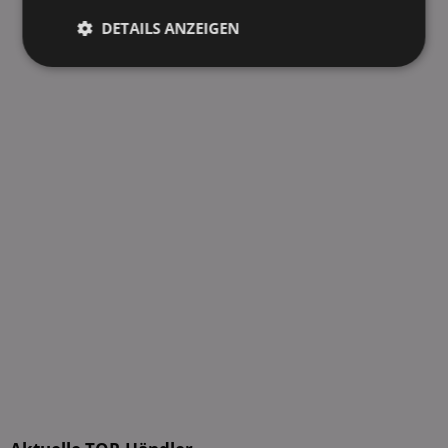
DETAILS ANZEIGEN
Unbedingt
Performance
erforderlich
Targeting
Funktionalität
Unklassifizierte
Unbedingt erforderlich
Performance
Targeting
Funktionalität
Unklassifizierte
Unbedingt erforderliche Cookies ermöglichen