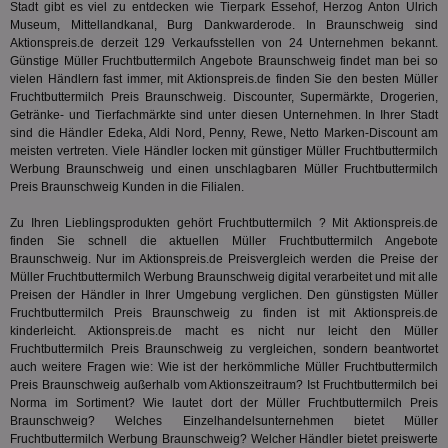
uid-bp-36033
.ads.stickyadstv.com
2 Monate
Die
Stadt gibt es viel zu entdecken wie Tierpark Essehof, Herzog Anton Ulrich
Nut
Museum, Mittellandkanal, Burg Dankwarderode. In Braunschweig sind
Int
Aktionspreis.de derzeit 129 Verkaufsstellen von 24 Unternehmen bekannt.
Web
ab,
Günstige Müller Fruchtbuttermilch Angebote Braunschweig findet man bei so
Wer
vielen Händlern fast immer, mit Aktionspreis.de finden Sie den besten Müller
dem
Fruchtbuttermilch Preis Braunschweig. Discounter, Supermärkte, Drogerien,
Prä
Getränke- und Tierfachmärkte sind unter diesen Unternehmen. In Ihrer Stadt
lie
sind die Händler Edeka, Aldi Nord, Penny, Rewe, Netto Marken-Discount am
3pi
3 Monate
Leg
ID5 Technology Ltd
meisten vertreten. Viele Händler locken mit günstiger Müller Fruchtbuttermilch
den
.id5-sync.com
Werbung Braunschweig und einen unschlagbaren Müller Fruchtbuttermilch
We
Dri
Preis Braunschweig Kunden in die Filialen.
Bes
We
Zu Ihren Lieblingsprodukten gehört Fruchtbuttermilch ? Mit Aktionspreis.de
kön
finden Sie schnell die aktuellen Müller Fruchtbuttermilch Angebote
Ser
Hub
Braunschweig. Nur im Aktionspreis.de Preisvergleich werden die Preise der
ber
Müller Fruchtbuttermilch Werbung Braunschweig digital verarbeitet und mit alle
Wer
Preisen der Händler in Ihrer Umgebung verglichen. Den günstigsten Müller
ge
Fruchtbuttermilch Preis Braunschweig zu finden ist mit Aktionspreis.de
PugT
1 Monat
Reg
PubMatic Inc.
kinderleicht. Aktionspreis.de macht es nicht nur leicht den Müller
ID,
.pubmatic.com
Fruchtbuttermilch Preis Braunschweig zu vergleichen, sondern beantwortet
Ben
auch weitere Fragen wie: Wie ist der herkömmliche Müller Fruchtbuttermilch
wi
Bes
Preis Braunschweig außerhalb vom Aktionszeitraum? Ist Fruchtbuttermilch bei
ide
Norma
im Sortiment? Wie lautet dort der Müller Fruchtbuttermilch Preis
We
Braunschweig? Welches Einzelhandelsunternehmen bietet Müller
ver
Fruchtbuttermilch Werbung Braunschweig? Welcher Händler bietet preiswerte
ver