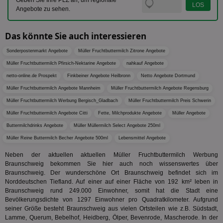
rel
Geben Sie Ihre PLZ an, um regionale
Aktuali
Angebote zu sehen.
am häu
viewer
1 Jahr
Wir
ORTEC B.V.
verwen
ve
.optinadserving.com
Analys
Bes
Google
Das könnte Sie auch interessieren
Inf
Cookie
un
verwen
zu 
eindeu
Sonderpostenmarkt Angebote
Müller Fruchtbuttermilch Zitrone Angebote
zu unt
tuuid_lu
.360yield.com
3 Monate
Ent
Müller Fruchtbuttermilch Pfirsich-Nektarine Angebote
nahkauf Angebote
indem e
Bes
generi
netto-online.de Prospekt
Finkbeiner Angebote Heilbronn
Netto Angebote Dortmund
Bid
als Cli
Bes
zugewi
Müller Fruchtbuttermilch Angebote Mannheim
Müller Fruchtbuttermilch Angebote Regensburg
Web
ist in j
kan
Seiten
Müller Fruchtbuttermilch Werbung Bergisch_Gladbach
Müller Fruchtbuttermilch Preis Schwerin
Bid
auf ein
We
enthal
Müller Fruchtbuttermilch Angebote Citti
Fette, Milchprodukte Angebote
Müller Angebote
sic
zur Be
Bes
Buttermilchdrinks Angebote
Müller Müllermilch Select Angebote 250ml
Besuche
Anz
und
Müller Reine Buttermilch Becher Angebote 500ml
Lebensmittel Angebote
sie
Kampa
für die 
TDCPM
1 Jahr
Die
Neben der aktuellen aktuellen Müller Fruchtbuttermilch Werbung
The Trade Desk Inc.
Analys
Inf
.adsrvr.org
verwen
Braunschweig bekommen Sie hier auch noch wissenswertes über
der
Braunschweig. Der wunderschöne Ort Braunschweig befindet sich im
Web
Norddeutschen Tiefland. Auf einer auf einer Fläche von 192 km² leben in
Wer
En
Braunschweig rund 249.000 Einwohner, somit hat die Stadt eine
mög
Bevölkerungsdichte von 1297 Einwohner pro Quadratkilometer. Aufgrund
Bes
seiner Größe besteht Braunschweig aus vielen Ortsteilen wie z.B. Südstadt,
ges
Lamme, Querum, Bebelhof, Heidberg, Ölper, Bevenrode, Mascherode. In der