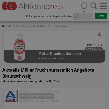
PLZ angeben und alle Angebote finden
/
Fette, Milchprodukte
/
Buttermilchdrinks
/
...
/ Braunschweig
★
UVP: 1,39 €
2,78 € je Liter
Müller Fruchtbuttermilch
versch. Sorten - 500ml
Aktuelle Müller Fruchtbuttermilch Angebote
Braunschweig
aktuelle Preise von Freitag, den 07.08.2026
letzte Aktion 0,89 € vor 18 Wochen
kein Angebot verfügbar
nächste Aktion in ca. 1 - 2 Wochen