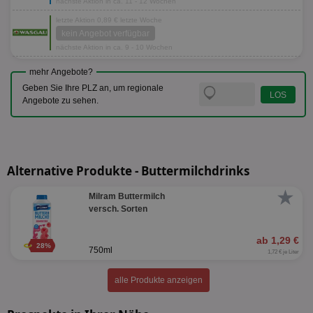
nächste Aktion in ca. 11 - 12 Wochen
letzte Aktion 0,89 € letzte Woche
kein Angebot verfügbar
nächste Aktion in ca. 9 - 10 Wochen
mehr Angebote?
Geben Sie Ihre PLZ an, um regionale
Angebote zu sehen.
Alternative Produkte - Buttermilchdrinks
★
Milram Buttermilch
versch. Sorten
ab 1,29 €
28%
750ml
1,72 € je Liter
alle Produkte anzeigen