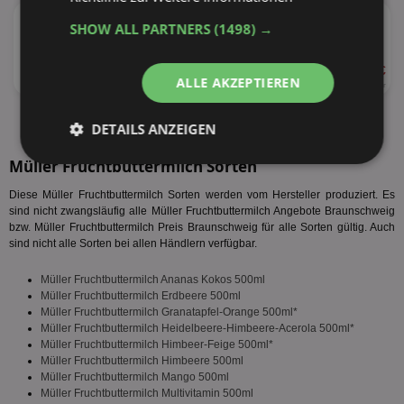
★
Müller Reine Buttermilch
SHOW ALL PARTNERS
(1498) →
ab 0,69 €
30%
ALLE AKZEPTIEREN
500ml
1,38 € je Liter
alle Produkte anzeigen
DETAILS ANZEIGEN
Müller Fruchtbuttermilch Sorten
Unbedingt
Performance
erforderlich
Diese Müller Fruchtbuttermilch Sorten werden vom Hersteller produziert. Es
sind nicht zwangsläufig alle Müller Fruchtbuttermilch Angebote Braunschweig
bzw. Müller Fruchtbuttermilch Preis Braunschweig für alle Sorten gültig. Auch
sind nicht alle Sorten bei allen Händlern verfügbar.
Targeting
Funktionalität
Müller Fruchtbuttermilch Ananas Kokos 500ml
Müller Fruchtbuttermilch Erdbeere 500ml
Müller Fruchtbuttermilch Granatapfel-Orange 500ml*
Unklassifizierte
Müller Fruchtbuttermilch Heidelbeere-Himbeere-Acerola 500ml*
Müller Fruchtbuttermilch Himbeer-Feige 500ml*
Müller Fruchtbuttermilch Himbeere 500ml
Müller Fruchtbuttermilch Mango 500ml
Müller Fruchtbuttermilch Multivitamin 500ml