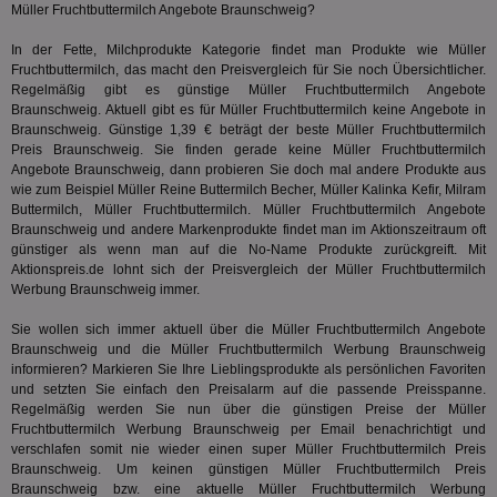
Anz
Müller Fruchtbuttermilch Angebote Braunschweig?
IDSYNC
1 Jahr
Die
Verizon
In der
Fette, Milchprodukte
Kategorie findet man Produkte wie Müller
Inf
Communications Inc.
der
Fruchtbuttermilch, das macht den Preisvergleich für Sie noch Übersichtlicher.
.analytics.yahoo.com
Web
Regelmäßig gibt es günstige Müller Fruchtbuttermilch Angebote
Wer
Braunschweig. Aktuell gibt es für Müller Fruchtbuttermilch keine Angebote in
En
Braunschweig. Günstige 1,39 € beträgt der beste Müller Fruchtbuttermilch
mög
Bes
Preis Braunschweig. Sie finden gerade keine Müller Fruchtbuttermilch
ges
Angebote Braunschweig, dann probieren Sie doch mal andere Produkte aus
wie zum Beispiel Müller Reine Buttermilch Becher, Müller Kalinka Kefir,
Milram
TestIfCookieP
1 Jahr 1
Die
Smart AdServer SAS
Buttermilch
, Müller Fruchtbuttermilch. Müller Fruchtbuttermilch Angebote
Monat
ve
.smartadserver.com
Wer
Braunschweig und andere Markenprodukte findet man im Aktionszeitraum oft
Web
günstiger als wenn man auf die No-Name Produkte zurückgreift. Mit
rel
Aktionspreis.de lohnt sich der Preisvergleich der Müller Fruchtbuttermilch
KRTBCOOKIE_80
3 Monate
Die
Werbung Braunschweig immer.
PubMatic, Inc.
We
.pubmatic.com
um 
Sie wollen sich immer aktuell über die Müller Fruchtbuttermilch Angebote
Onl
Braunschweig und die Müller Fruchtbuttermilch Werbung Braunschweig
Kam
ind
informieren? Markieren Sie Ihre Lieblingsprodukte als persönlichen Favoriten
ide
und setzten Sie einfach den Preisalarm auf die passende Preisspanne.
Nut
Regelmäßig werden Sie nun über die günstigen Preise der Müller
int
ein
Fruchtbuttermilch Werbung Braunschweig per Email benachrichtigt und
ang
verschlafen somit nie wieder einen super Müller Fruchtbuttermilch Preis
kan
Braunschweig. Um keinen günstigen Müller Fruchtbuttermilch Preis
Anz
Braunschweig bzw. eine aktuelle Müller Fruchtbuttermilch Werbung
und