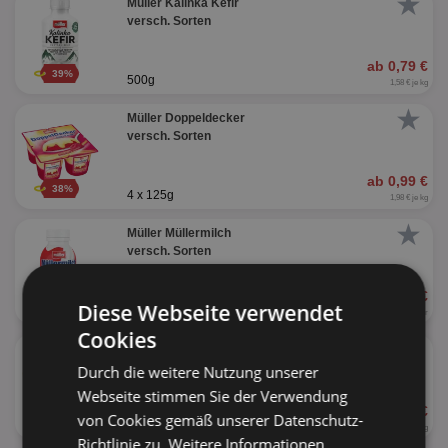
★
Müller Kalinka Kefir
versch. Sorten
ab 0,79 €
39%
500g
1,58 € je kg
★
Müller Doppeldecker
versch. Sorten
ab 0,99 €
38%
4 x 125g
1,98 € je kg
★
Müller Müllermilch
versch. Sorten
ab 0,69 €
54%
Diese Webseite verwendet
400ml
1,73 € je Liter
Cookies
★
Müller Grießpudding
versch. Sorten
Durch die weitere Nutzung unserer
Webseite stimmen Sie der Verwendung
ab 1,25 €
von Cookies gemäß unserer Datenschutz-
160g
7,81 € je kg
Richtlinie zu.
Weitere Informationen