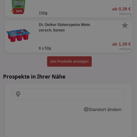
ab 0,39 €
34%
150g
2,60 € je kg
★
Dr. Oetker Götterspeise Minis
versch. Sorten
ab 1,39 €
6 x 50g
4,63 € je kg
alle Produkte anzeigen
Prospekte in Ihrer Nähe