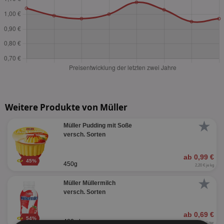
Weitere Produkte von Müller
★
Müller Pudding mit Soße
versch. Sorten
ab 0,99 €
45%
450g
2,20 € je kg
★
Müller Müllermilch
versch. Sorten
ab 0,69 €
54%
400ml
1,73 € je Liter