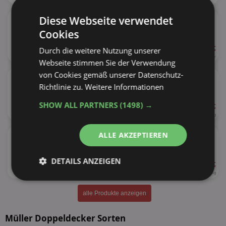
★
Müller Reine Buttermilch
Diese Webseite verwendet
Cookies
ab 0,69 €
Durch die weitere Nutzung unserer
30%
500ml
1,38 € je Liter
Webseite stimmen Sie der Verwendung
★
von Cookies gemäß unserer Datenschutz-
Müller Joghurt mit der Ecke
versch. Sorten
Richtlinie zu.
Weitere Informationen
SHOW ALL PARTNERS
(1498) →
ab 0,33 €
63%
113 - 150g
2,20 - 2,92 € je kg
★
Müller Grießpudding
ALLE AKZEPTIEREN
versch. Sorten
DETAILS ANZEIGEN
ab 1,25 €
160g
7,81 € je kg
Unbedingt
Performance
erforderlich
alle Produkte anzeigen
Müller Doppeldecker Sorten