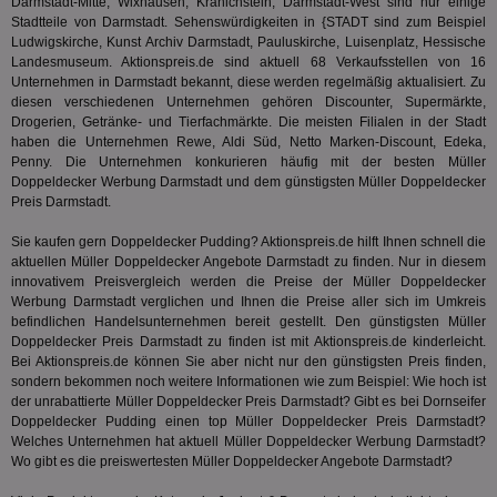
Darmstadt-Mitte, Wixhausen, Kranichstein, Darmstadt-West sind nur einige
sie
Kampa
Stadtteile von Darmstadt. Sehenswürdigkeiten in {STADT sind zum Beispiel
für die 
Ludwigskirche, Kunst Archiv Darmstadt, Pauluskirche, Luisenplatz, Hessische
TDCPM
1 Jahr
Die
The Trade Desk Inc.
Analys
Inf
.adsrvr.org
verwen
Landesmuseum. Aktionspreis.de sind aktuell 68 Verkaufsstellen von 16
der
Unternehmen in Darmstadt bekannt, diese werden regelmäßig aktualisiert. Zu
Web
diesen verschiedenen Unternehmen gehören Discounter, Supermärkte,
Wer
En
Drogerien, Getränke- und Tierfachmärkte. Die meisten Filialen in der Stadt
mög
haben die Unternehmen Rewe, Aldi Süd, Netto Marken-Discount, Edeka,
Bes
Penny. Die Unternehmen konkurieren häufig mit der besten Müller
ges
Doppeldecker Werbung Darmstadt und dem günstigsten Müller Doppeldecker
uid-bp-36033
.ads.stickyadstv.com
2 Monate
Die
Preis Darmstadt.
Nut
Int
Sie kaufen gern Doppeldecker Pudding? Aktionspreis.de hilft Ihnen schnell die
Web
aktuellen Müller Doppeldecker Angebote Darmstadt zu finden. Nur in diesem
ab,
Wer
innovativem Preisvergleich werden die Preise der Müller Doppeldecker
dem
Werbung Darmstadt verglichen und Ihnen die Preise aller sich im Umkreis
Prä
befindlichen Handelsunternehmen bereit gestellt. Den günstigsten Müller
lie
Doppeldecker Preis Darmstadt zu finden ist mit Aktionspreis.de kinderleicht.
3pi
3 Monate
Leg
ID5 Technology Ltd
Bei Aktionspreis.de können Sie aber nicht nur den günstigsten Preis finden,
den
.id5-sync.com
sondern bekommen noch weitere Informationen wie zum Beispiel: Wie hoch ist
We
der unrabattierte Müller Doppeldecker Preis Darmstadt? Gibt es bei
Dornseifer
Dri
Bes
Doppeldecker Pudding einen top Müller Doppeldecker Preis Darmstadt?
We
Welches Unternehmen hat aktuell Müller Doppeldecker Werbung Darmstadt?
kön
Wo gibt es die preiswertesten Müller Doppeldecker Angebote Darmstadt?
Ser
Hub
ber