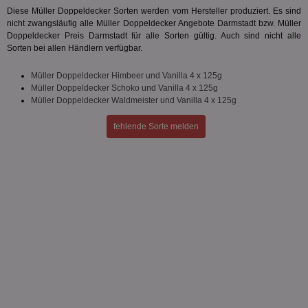
Targeting
Funktionalität
Diese Müller Doppeldecker Sorten werden vom Hersteller produziert. Es sind
nicht zwangsläufig alle Müller Doppeldecker Angebote Darmstadt bzw. Müller
Doppeldecker Preis Darmstadt für alle Sorten gültig. Auch sind nicht alle
Sorten bei allen Händlern verfügbar.
Unklassifizierte
Müller Doppeldecker Himbeer und Vanilla 4 x 125g
Müller Doppeldecker Schoko und Vanilla 4 x 125g
Müller Doppeldecker Waldmeister und Vanilla 4 x 125g
fehlende Sorte melden
Unbedingt erforderlich
Performance
Targeting
Funktionalität
Unklassifizierte
Unbedingt erforderliche Cookies ermöglichen
wesentliche Kernfunktionen der Website wie die
Benutzeranmeldung und die Kontoverwaltung.
Ohne die unbedingt erforderlichen Cookies kann die
Website nicht ordnungsgemäß verwendet werden.
Name
Provider
/
Domäne
Ablaufdatum
Be
identifier
aktionspreis.de
1 Jahr
Log
securitytoken
aktionspreis.de
1 Jahr
Log