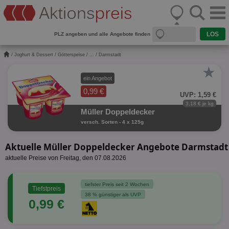
PLZ angeben und alle Angebote finden
/
Joghurt & Dessert
/
Götterspeise
/
...
/ Darmstadt
★
ein Angebot
0,99 €
UVP: 1,59 €
3,18 € je kg
Müller Doppeldecker
versch. Sorten - 4 x 125g
Aktuelle Müller Doppeldecker Angebote Darmstadt
aktuelle Preise von Freitag, den 07.08.2026
tiefster Preis seit 2 Wochen
Tiefstpreis
38 % günstiger als UVP
0,99 €