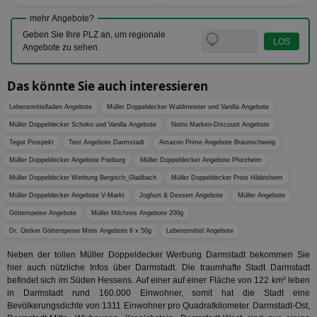
digitalAudience
1 Jahr
Dig
Social Audience B.V.
das Nu
Coo
.target.digitalaudience.io
mehr Angebote?
auf Web
dig
verfolg
Geben Sie Ihre PLZ an, um regionale
Onl
Besuch
Er
Angebote zu sehen.
Geräte
zu 
Market
tuuid
.360yield.com
3 Monate
Die
_ga
1 Jahr 1
Dieser
Google LLC
Das könnte Sie auch interessieren
hau
Monat
ist mit
.aktionspreis.de
bid
Univers
Wer
Lebensmittelladen Angebote
Müller Doppeldecker Waldmeister und Vanilla Angebote
verknüp
Web
eine wi
rel
Müller Doppeldecker Schoko und Vanilla Angebote
Netto Marken-Discount Angebote
Aktuali
am häu
Tegut Prospekt
Test Angebote Darmstadt
Amazon Prime Angebote Braunschweig
viewer
1 Jahr
Wir
ORTEC B.V.
verwen
ve
.optinadserving.com
Analys
Müller Doppeldecker Angebote Freiburg
Müller Doppeldecker Angebote Pforzheim
Bes
Google
Inf
Cookie
Müller Doppeldecker Werbung Bergisch_Gladbach
Müller Doppeldecker Preis Hildesheim
un
verwen
zu 
Müller Doppeldecker Angebote V-Markt
Joghurt & Dessert Angebote
Müller Angebote
eindeu
zu unt
Götterspeise Angebote
Müller Milchreis Angebote 200g
tuuid_lu
.360yield.com
3 Monate
Ent
indem e
Bes
generi
Dr. Oetker Götterspeise Minis Angebote 6 x 50g
Lebensmittel Angebote
Bid
als Cli
Bes
zugewi
Neben der tollen Müller Doppeldecker Werbung Darmstadt bekommen Sie
Web
ist in j
kan
Seiten
hier auch nützliche Infos über Darmstadt. Die traumhafte Stadt Darmstadt
Bid
auf ein
befindet sich im Süden Hessens. Auf einer auf einer Fläche von 122 km² leben
We
enthal
in Darmstadt rund 160.000 Einwohner, somit hat die Stadt eine
sic
zur Be
Bes
Bevölkerungsdichte von 1311 Einwohner pro Quadratkilometer. Darmstadt-Ost,
Besuche
Anz
und