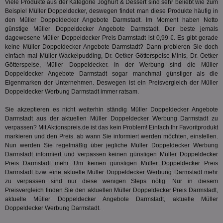
Viele Produkte aus der Kategorie
Joghurt & Dessert
sind sehr beliebt wie zum
Wer
Beispiel Müller Doppeldecker, deswegen findet man diese Produkte häufig in
ge
den Müller Doppeldecker Angebote Darmstadt. Im Moment haben Netto
PugT
1 Monat
Reg
PubMatic Inc.
günstige Müller Doppeldecker Angebote Darmstadt. Der beste jemals
ID,
.pubmatic.com
dagewesene Müller Doppeldecker Preis Darmstadt ist 0,99 €. Es gibt gerade
Ben
keine Müller Doppeldecker Angebote Darmstadt? Dann probieren Sie doch
wi
einfach mal Müller Wackelpudding, Dr. Oetker Götterspeise Minis, Dr. Oetker
Bes
ide
Götterspeise,
Müller Doppeldecker
. In der Werbung sind die Müller
We
Doppeldecker Angebote Darmstadt sogar manchmal günstiger als die
ver
Eigenmarken der Unternehmen. Deswegen ist ein Preisvergleich der Müller
ver
Anz
Doppeldecker Werbung Darmstadt immer ratsam.
IDSYNC
1 Jahr
Die
Verizon
Sie akzeptieren es nicht weiterhin ständig Müller Doppeldecker Angebote
Inf
Communications Inc.
Darmstadt aus der aktuellen Müller Doppeldecker Werbung Darmstadt zu
der
.analytics.yahoo.com
Web
verpassen? Mit Aktionspreis.de ist das kein Problem! Einfach Ihr Favoritprodukt
Wer
markieren und den Preis. ab wann Sie informiert werden möchten, einstellen.
En
Nun werden Sie regelmäßig über jegliche Müller Doppeldecker Werbung
mög
Bes
Darmstadt informiert und verpassen keinen günstigen Müller Doppeldecker
ges
Preis Darmstadt mehr. Um keinen günstigen Müller Doppeldecker Preis
Darmstadt bzw. eine aktuelle Müller Doppeldecker Werbung Darmstadt mehr
TestIfCookieP
1 Jahr 1
Die
Smart AdServer SAS
zu verpassen sind nur diese wenigen Steps nötig. Nur in diesem
Monat
ve
.smartadserver.com
Wer
Preisvergleich finden Sie den aktuellen Müller Doppeldecker Preis Darmstadt,
Web
aktuelle Müller Doppeldecker Angebote Darmstadt, aktuelle Müller
rel
Doppeldecker Werbung Darmstadt.
KRTBCOOKIE_80
3 Monate
Die
PubMatic, Inc.