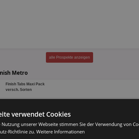
alle Prospekte anzeigen
inish Metro
Finish Tabs Maxi Pack
versch. Sorten
48 - 80 Stück
ite verwendet Cookies
Finish Powerball XXL
e Nutzung unserer Webseite stimmen Sie der Verwendung von C
versch. Sorten
tz-Richtlinie zu.
Weitere Informationen