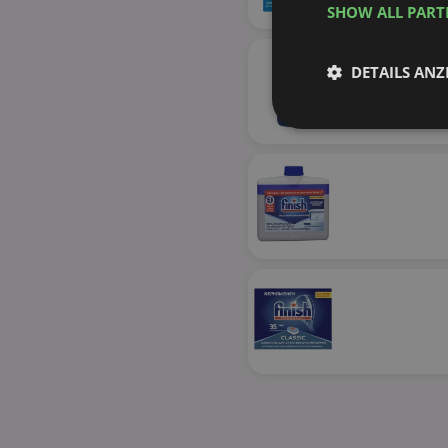
SHOW ALL PAR
DETAILS ANZ
Unbedingt
erforderlich
Unbed
Unbedingt erforderli
Kontoverwaltung. Oh
Name
identifier
securitytoken