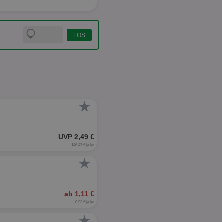
★
UVP 2,49 €
146,47 € je kg
★
ab 1,11 €
0,93 € je kg
★