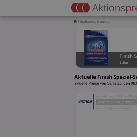
/
Großhandel
/
Metro
/ ...
Finish S
1,2kg
Aktuelle Finish Spezial-
aktuelle Preise von Samstag, den 08
letzte Aktion 0,88 € vor 81 
kein Angebot verfügbar
keine Prognose verfügbar