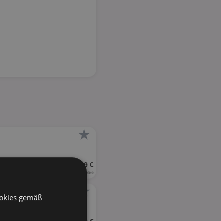
★
UVP 7,99 €
0,10 € je Stück
★
ookies gemäß