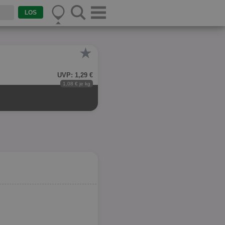
★
UVP: 1,29 €
1,08 € je kg