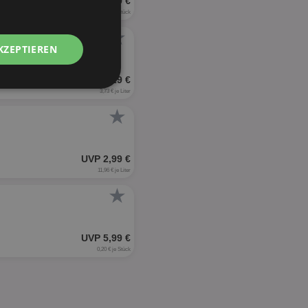
UVP 10,99 €
0,14 € je Stück
★
KZEPTIEREN
UVP 4,29 €
Unklassifizierte
3,73 € je Liter
★
UVP 2,99 €
11,96 € je Liter
★
zierte
meldung und die
wendet werden.
UVP 5,99 €
0,20 € je Stück