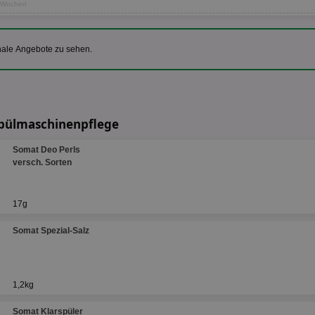
5 Wochen
nale Angebote zu sehen.
Spülmaschinenpflege
Somat Deo Perls
versch. Sorten
17g
Somat Spezial-Salz
1,2kg
Somat Klarspüler