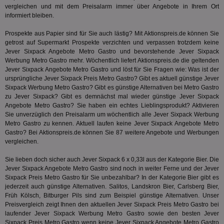
Bes
vergleichen und mit dem Preisalarm immer über Angebote in Ihrem Ort
ide
We
informiert bleiben.
ver
ver
Prospekte aus Papier sind für Sie auch lästig? Mit Aktionspreis.de können Sie
Anz
getrost auf Supermarkt Prospekte verzichten und verpassen trotzdem keine
IDSYNC
1 Jahr
Die
Verizon
Jever Sixpack Angebote Metro Gastro und bevorstehende Jever Sixpack
Inf
Communications Inc.
Werbung Metro Gastro mehr. Wöchentlich liefert Aktionspreis.de die geltenden
der
.analytics.yahoo.com
Jever Sixpack Angebote Metro Gastro und löst für Sie Fragen wie: Was ist der
Web
Wer
ursprüngliche Jever Sixpack Preis Metro Gastro? Gibt es aktuell günstige Jever
En
Sixpack Werbung Metro Gastro? Gibt es günstige Alternativen bei Metro Gastro
mög
zu Jever Sixpack? Gibt es demnächst mal wieder günstige Jever Sixpack
Bes
Angebote Metro Gastro? Sie haben ein echtes Lieblingsprodukt? Aktivieren
ges
Sie unverzüglich den Preisalarm um wöchentlich alle Jever Sixpack Werbung
TestIfCookieP
1 Jahr 1
Die
Smart AdServer SAS
Metro Gastro zu kennen. Aktuell laufen keine Jever Sixpack Angebote Metro
Monat
ve
.smartadserver.com
Gastro? Bei Aktionspreis.de können Sie 87 weitere Angebote und Werbungen
Wer
Web
vergleichen.
rel
Sie lieben doch sicher auch Jever Sixpack 6 x 0,33l aus der Kategorie
Bier
. Die
KRTBCOOKIE_80
3 Monate
Die
PubMatic, Inc.
Jever Sixpack Angebote Metro Gastro sind noch in weiter Ferne und der Jever
We
.pubmatic.com
um 
Sixpack Preis Metro Gastro für Sie unbezahlbar? In der Kategorie
Bier
gibt es
Onl
jederzeit auch günstige Alternativen. Salitos, Landskron Bier, Carlsberg Bier,
Kam
Früh Kölsch, Bitburger Pils sind zum Beispiel günstige Alternativen. Unser
ind
Preisvergleich zeigt Ihnen den aktuellen Jever Sixpack Preis Metro Gastro bei
ide
Nut
laufender Jever Sixpack Werbung Metro Gastro sowie den besten Jever
int
Sixpack Preis Metro Gastro wenn keine Jever Sixpack Angebote Metro Gastro