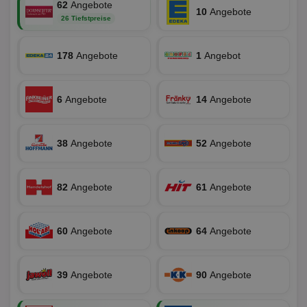
62
Angebote
ver
10
Angebote
Nor
26 Tiefstpreise
sic
gen
und
ver
178
Angebote
1
Angebot
die
gut
die
Anm
6
Angebote
14
Angebote
Ben
Sei
CookieScriptConsent
1 Monat
Die
CookieScript
Coo
www.aktionspreis.de
38
Angebote
52
Angebote
ver
Ein
für
spe
82
Angebote
61
Angebote
Ban
Scr
or
fun
60
Angebote
64
Angebote
39
Angebote
90
Angebote
Name
Provider
Provider
/
Domäne
/
Ablaufdatum
Beschre
Name
Ablaufdatum
Beschreib
Domäne
uid-bp-159
StickyADS.tv
2 Monate
Name
Provider
/
Domäne
Ablaufdatum
Beschr