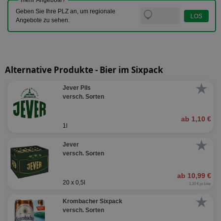
mehr Angebote?
Geben Sie Ihre PLZ an, um regionale
Angebote zu sehen.
Alternative Produkte - Bier im Sixpack
★
Jever Pils
versch. Sorten
ab 1,10 €
1l
★
Jever
versch. Sorten
ab 10,99 €
20 x 0,5l
1,10 € je Liter
★
Krombacher Sixpack
versch. Sorten