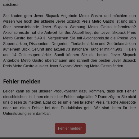
ein
existieren.
ang
kan
Anz
Sie kaufen gern Jever Sixpack Angebote Metro Gastro und möchten nun
und
wissen wie hoch der aktuelle Jever Sixpack Preis Metro Gastro ist und sich
und
über bevorstehende Jever Sixpack Werbung Metro Gastro informieren?
We
wer
Aktionspreis.de hat die Antwort für Sie. Aktuell liegt der Jever Sixpack Preis
Anz
Metro Gastro bei: 5,49 €. Vergleichen Sie mit Aktionspreis.de die Preise von
Ben
Supermärkten, Discountern, Drogerien, Tierfachmärkten und Getränkemärkten
demdex
6 Monate
Mit
auf einem Blick. Geführt sind aktuell 73 stationäre Händler mit 44.903 Filialen
Adobe Inc.
Ad
.demdex.net
und 14 Onlinesupermärkte. Somit können Sie die besten Jever Sixpack
gr
Angebote Metro Gastro überschauen und schnell den besten Jever Sixpack
wie
Preis Metro Gastro aus der Jever Sixpack Werbung Metro Gastro finden.
ID-
Seg
Mod
Ber
Fehler melden
aus
Leider kann es bei unserer Produktvielfalt dazu kommen, dass sich Fehler
bitoIsSecure
1 Jahr
Prä
Comcast Corporation
einschleichen. Ist Ihnen ein solcher Fehler aufgefallen? Dann zögern Sie nicht
rel
.bidr.io
Wer
uns diesen zu melden. Egal ob es um einen falschen Preis, falsche Angebote
vo
oder um einen Fehler bei den Produktinfos geht. Wir sind Ihnen für Ihre
Dri
Unterstützung sehr dankbar.
ber
Wer
Geb
Fehler melden
matchfreewheel
.w55c.net
1 Monat
Die
ver