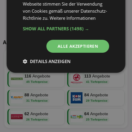
Webseite stimmen Sie der Verwendung
von Cookies gemäß unserer Datenschutz-
Richtlinie zu.
Weitere Informationen
SHOW ALL PARTNERS
(1498) →
Aktuelle TOP-Händler
ALLE AKZEPTIEREN
147
Angebote
116
Angebote
DETAILS ANZEIGEN
62 Tiefstpreise
51 Tiefstpreise
Unbedingt
Performance
116
Angebote
113
Angebote
erforderlich
45 Tiefstpreise
41 Tiefstpreise
88
Angebote
84
Angebote
Targeting
Funktionalität
31 Tiefstpreise
29 Tiefstpreise
62
Angebote
64
Angebote
26 Tiefstpreise
25 Tiefstpreise
Unklassifizierte