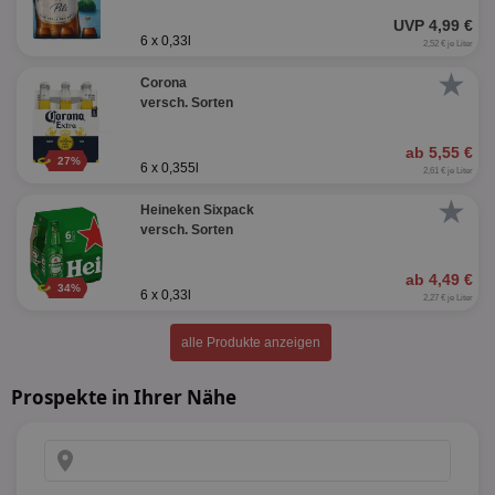
UVP 4,99 €
6 x 0,33l
2,52 € je Liter
★
Corona
versch. Sorten
ab 5,55 €
27%
6 x 0,355l
2,61 € je Liter
★
Heineken Sixpack
versch. Sorten
ab 4,49 €
34%
6 x 0,33l
2,27 € je Liter
alle Produkte anzeigen
Prospekte in Ihrer Nähe