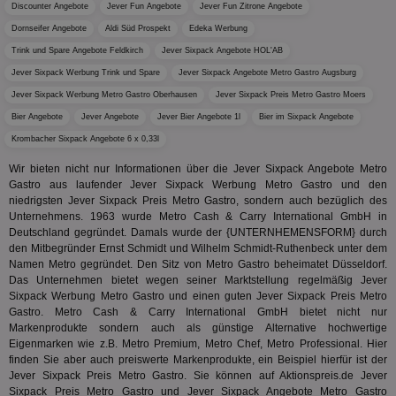
Discounter Angebote
Jever Fun Angebote
Jever Fun Zitrone Angebote
mög
Bes
Dornseifer Angebote
Aldi Süd Prospekt
Edeka Werbung
ges
Trink und Spare Angebote Feldkirch
Jever Sixpack Angebote HOL'AB
uid-bp-36033
.ads.stickyadstv.com
2 Monate
Die
Nut
Jever Sixpack Werbung Trink und Spare
Jever Sixpack Angebote Metro Gastro Augsburg
Int
Jever Sixpack Werbung Metro Gastro Oberhausen
Jever Sixpack Preis Metro Gastro Moers
Web
ab,
Bier Angebote
Jever Angebote
Jever Bier Angebote 1l
Bier im Sixpack Angebote
Wer
dem
Krombacher Sixpack Angebote 6 x 0,33l
Prä
lie
Wir bieten nicht nur Informationen über die Jever Sixpack Angebote Metro
Gastro aus laufender Jever Sixpack Werbung Metro Gastro und den
3pi
3 Monate
Leg
ID5 Technology Ltd
den
.id5-sync.com
niedrigsten Jever Sixpack Preis Metro Gastro, sondern auch bezüglich des
We
Unternehmens. 1963 wurde Metro Cash & Carry International GmbH in
Dri
Deutschland gegründet. Damals wurde der {UNTERNHEMENSFORM} durch
Bes
We
den Mitbegründer Ernst Schmidt und Wilhelm Schmidt-Ruthenbeck unter dem
kön
Namen Metro gegründet. Den Sitz von Metro Gastro beheimatet Düsseldorf.
Ser
Das Unternehmen bietet wegen seiner Marktstellung regelmäßig Jever
Hub
Sixpack Werbung Metro Gastro und einen guten Jever Sixpack Preis Metro
ber
Wer
Gastro. Metro Cash & Carry International GmbH bietet nicht nur
ge
Markenprodukte sondern auch als günstige Alternative hochwertige
Eigenmarken wie z.B. Metro Premium, Metro Chef, Metro Professional. Hier
PugT
1 Monat
Reg
PubMatic Inc.
ID,
finden Sie aber auch preiswerte Markenprodukte, ein Beispiel hierfür ist der
.pubmatic.com
Ben
Jever Sixpack Preis Metro Gastro. Sie können auf Aktionspreis.de Jever
wi
Sixpack Preis Metro Gastro und Jever Sixpack Angebote Metro Gastro