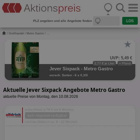
PLZ angeben und alle Angebote finden
/
Großhandel
/
Metro Gastro
/ ...
★
UVP: 5,49 €
2,77 € je Liter
+ Pfand
Jever Sixpack - Metro Gastro
versch. Sorten - 6 x 0,33l
Aktuelle Jever Sixpack Angebote Metro Gastro
aktuelle Preise von Montag, den 10.08.2026
letzte Aktion 4,79 € vor 8 Wochen
kein Angebot verfügbar
nächste Aktion in ca. 9 - 10 Wochen