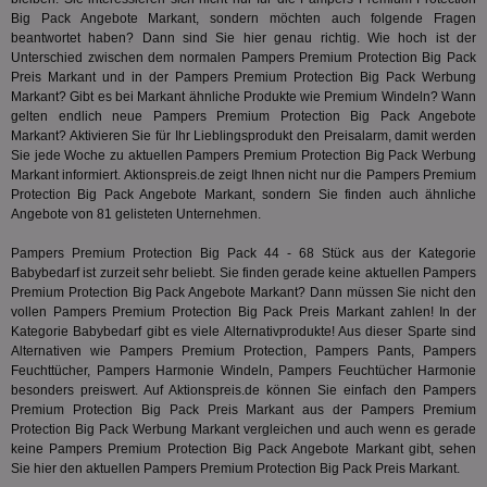
tuuid
.360yield.com
3 Monate
Die
_ga
1 Jahr 1
Dieser
Google LLC
Big Pack Angebote Markant, sondern möchten auch folgende Fragen
hau
Monat
ist mit
.aktionspreis.de
bid
beantwortet haben? Dann sind Sie hier genau richtig. Wie hoch ist der
Univers
Wer
verknüp
Unterschied zwischen dem normalen Pampers Premium Protection Big Pack
Web
eine wi
Preis Markant und in der Pampers Premium Protection Big Pack Werbung
rel
Aktuali
Markant? Gibt es bei Markant ähnliche Produkte wie Premium Windeln? Wann
am häu
viewer
1 Jahr
Wir
ORTEC B.V.
gelten endlich neue Pampers Premium Protection Big Pack Angebote
verwen
ve
.optinadserving.com
Analys
Markant? Aktivieren Sie für Ihr Lieblingsprodukt den Preisalarm, damit werden
Bes
Google
Sie jede Woche zu aktuellen Pampers Premium Protection Big Pack Werbung
Inf
Cookie
un
Markant informiert. Aktionspreis.de zeigt Ihnen nicht nur die Pampers Premium
verwen
zu 
eindeu
Protection Big Pack Angebote Markant, sondern Sie finden auch ähnliche
zu unt
Angebote von 81 gelisteten Unternehmen.
tuuid_lu
.360yield.com
3 Monate
Ent
indem e
Bes
generi
Bid
Pampers Premium Protection Big Pack 44 - 68 Stück aus der Kategorie
als Cli
Bes
zugewi
Babybedarf
ist zurzeit sehr beliebt. Sie finden gerade keine aktuellen Pampers
Web
ist in j
Premium Protection Big Pack Angebote Markant? Dann müssen Sie nicht den
kan
Seiten
vollen Pampers Premium Protection Big Pack Preis Markant zahlen! In der
Bid
auf ein
We
enthal
Kategorie
Babybedarf
gibt es viele Alternativprodukte! Aus dieser Sparte sind
sic
zur Be
Alternativen wie Pampers Premium Protection, Pampers Pants, Pampers
Bes
Besuche
Feuchttücher, Pampers Harmonie Windeln, Pampers Feuchtücher Harmonie
Anz
und
sie
besonders preiswert. Auf Aktionspreis.de können Sie einfach den Pampers
Kampa
für die 
Premium Protection Big Pack Preis Markant aus der Pampers Premium
TDCPM
1 Jahr
Die
The Trade Desk Inc.
Analys
Protection Big Pack Werbung Markant vergleichen und auch wenn es gerade
Inf
.adsrvr.org
verwen
keine Pampers Premium Protection Big Pack Angebote Markant gibt, sehen
der
Web
Sie hier den aktuellen Pampers Premium Protection Big Pack Preis Markant.
Wer