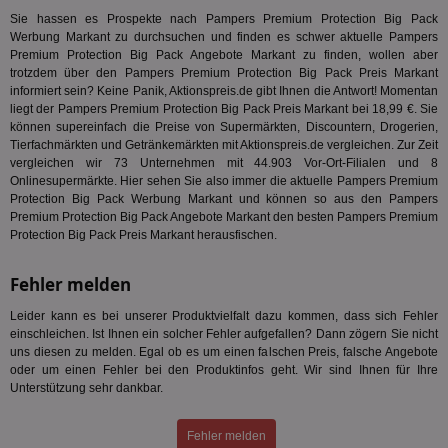
En
Sie hassen es Prospekte nach Pampers Premium Protection Big Pack
mög
Bes
Werbung Markant zu durchsuchen und finden es schwer aktuelle Pampers
ges
Premium Protection Big Pack Angebote Markant zu finden, wollen aber
trotzdem über den Pampers Premium Protection Big Pack Preis Markant
uid-bp-36033
.ads.stickyadstv.com
2 Monate
Die
informiert sein? Keine Panik, Aktionspreis.de gibt Ihnen die Antwort! Momentan
Nut
Int
liegt der Pampers Premium Protection Big Pack Preis Markant bei 18,99 €. Sie
Web
können supereinfach die Preise von Supermärkten, Discountern, Drogerien,
ab,
Tierfachmärkten und Getränkemärkten mit Aktionspreis.de vergleichen. Zur Zeit
Wer
vergleichen wir 73 Unternehmen mit 44.903 Vor-Ort-Filialen und 8
dem
Prä
Onlinesupermärkte. Hier sehen Sie also immer die aktuelle Pampers Premium
lie
Protection Big Pack Werbung Markant und können so aus den Pampers
Premium Protection Big Pack Angebote Markant den besten Pampers Premium
3pi
3 Monate
Leg
ID5 Technology Ltd
den
Protection Big Pack Preis Markant herausfischen.
.id5-sync.com
We
Dri
Bes
Fehler melden
We
kön
Leider kann es bei unserer Produktvielfalt dazu kommen, dass sich Fehler
Ser
Hub
einschleichen. Ist Ihnen ein solcher Fehler aufgefallen? Dann zögern Sie nicht
ber
uns diesen zu melden. Egal ob es um einen falschen Preis, falsche Angebote
Wer
oder um einen Fehler bei den Produktinfos geht. Wir sind Ihnen für Ihre
ge
Unterstützung sehr dankbar.
PugT
1 Monat
Reg
PubMatic Inc.
ID,
.pubmatic.com
Ben
Fehler melden
wi