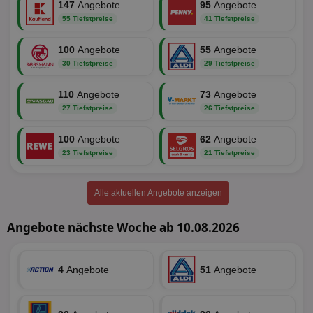
147
Angebote
95
Angebote
55 Tiefstpreise
41 Tiefstpreise
100
Angebote
55
Angebote
30 Tiefstpreise
29 Tiefstpreise
Unbedingt erforderlich
Performance
110
Angebote
73
Angebote
Targeting
Funktionalität
Unklassifizierte
27 Tiefstpreise
26 Tiefstpreise
Unbedingt erforderliche Cookies ermöglichen
100
Angebote
62
Angebote
wesentliche Kernfunktionen der Website wie die
23 Tiefstpreise
21 Tiefstpreise
Benutzeranmeldung und die Kontoverwaltung.
Ohne die unbedingt erforderlichen Cookies kann die
Website nicht ordnungsgemäß verwendet werden.
Alle aktuellen Angebote anzeigen
Name
Provider
/
Domäne
Ablaufdatum
Be
identifier
aktionspreis.de
1 Jahr
Log
Angebote nächste Woche ab 10.08.2026
securitytoken
aktionspreis.de
1 Jahr
Log
PHPSESSID
Session
Coo
PHP.net
An
www.aktionspreis.de
4
Angebote
51
Angebote
wir
Spr
ein
die