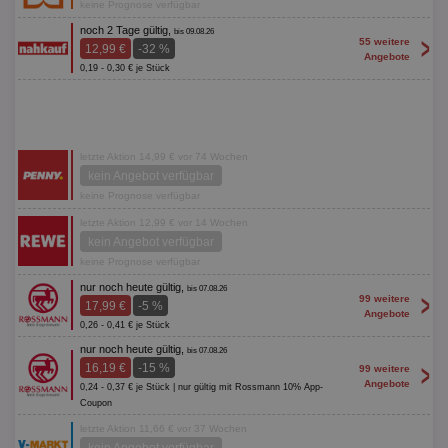
keine Prognose verfügbar
noch 2 Tage gültig,
bis 09.08.26
>
55 weitere
12,99 €
-32 %
Angebote
0,19 - 0,30 € je Stück
letzte Aktion 14,99 € vor 74 Wochen
kein Angebot verfügbar
keine Prognose verfügbar
letzte Aktion 12,99 € vor 14 Wochen
kein Angebot verfügbar
keine Prognose verfügbar
nur noch heute gültig,
bis 07.08.26
>
99 weitere
17,99 €
-5 %
Angebote
0,26 - 0,41 € je Stück
nur noch heute gültig,
bis 07.08.26
>
16,19 €
-15 %
99 weitere
Angebote
0,24 - 0,37 € je Stück | nur gültig mit Rossmann 10% App-
Coupon
letzte Aktion 11,66 € vor 37 Wochen