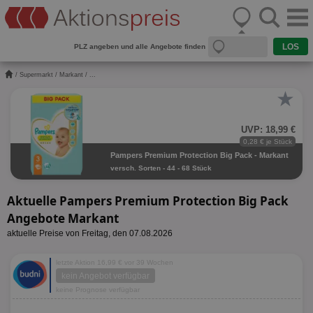
PLZ angeben und alle Angebote finden
/
Supermarkt
/
Markant
/ ...
★
UVP: 18,99 €
0,28 € je Stück
Pampers Premium Protection Big Pack - Markant
versch. Sorten - 44 - 68 Stück
Aktuelle Pampers Premium Protection Big Pack
Angebote Markant
aktuelle Preise von Freitag, den 07.08.2026
letzte Aktion 16,99 € vor 39 Wochen
kein Angebot verfügbar
keine Prognose verfügbar