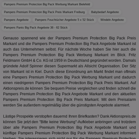
Roku Inc.
i
1 Jahr
OpenX
welche
Monat
Reg
.w55c.net
Pampers Premium Protection Big Pack Werbung Markant Bielefeld
.openx.net
gelese
ber
We
Pampers Premium Protection Big Pack Preis Markant Freiburg
Babybedarf Angebote
uid-bp-951
.ads.stickyadstv.com
2 Monate
fw_ts
.optinadserving.com
1 Jahr
Dieses
verwen
Pampers Angebote
Pampers Feuchtücher Angebote 5 x 52 Stück
Windeln Angebote
KADUSERCOOKIE
1 Jahr
Die
PubMatic Inc.
receive-
.criteo.com
1 Jahr
Effekti
Reg
.pubmatic.com
cookie-
Pampers Pants Big Pack Angebote 36 - 62 Stück
Leistu
ber
deprecation
Werbe
We
zu ver
Genauso spannend wie der Pampers Premium Protection Big Pack Preis
APC
.doubleclick.net
6 Monate
die auf
A3
1 Jahr
Anz
Markant und die Pampers Premium Protection Big Pack Angebote Markant ist
Yahoo! Inc.
verbrac
Ya
.yahoo.com
auch das Unternehmen selbst. Für nächste Woche haben Sie hier auch die
Nutzer
wird, d
Pampers Premium Protection Big Pack Werbung Markant im Blick. Fritz
tt_viewer
12 Monate 4
Tea
Teads B.V.
bestim
Feldmann GmbH & Co. KG ist 1959 in Deutschland gegründet worden. Damals
Tage
Coo
.teads.tv
geklick
auf
gründete Adolf Spinner diesen Supermarkt als Allsicht Organisation. Der Sitz
hilft be
Web
von Markant ist in Kiel. Durch diese Einordnung am Markt findet man oftmals
Optimi
Vid
Anzei
eine Pampers Premium Protection Big Pack Werbung Markant und dadurch
per
und d
einen niedrigeren Pampers Premium Protection Big Pack Preis Markant. Auf
Verstä
adx_ts
1 Jahr
Die
ORTEC B.V.
Aktionspreis.de können Sie bequem Preise vergleichen und finden schnell die
Nutzer
sic
.optinadserving.com
Pampers Premium Protection Big Pack Angebote Markant und den aktuellen
Wer
pi
1 Tag
Dieses 
TradeTracker
Pampers Premium Protection Big Pack Preis Markant. Mit dem Preisalarm
Web
der Er
.pubmatic.com
werden Sie außerdem regelmäßig über die günstigsten Angebote alarmiert.
Inform
digitalAudience
1 Jahr
Dig
Social Audience B.V.
das Nu
Coo
.target.digitalaudience.io
auf Web
Lästige Prospekte verstopfen dauernd Ihren Briefkasten? Dank Aktionspreis.de
dig
verfolg
können Sie jetzt den "Bitte keine Werbung"-Aufkleber anbringen und trotzdem
Onl
Besuch
Er
über alle Pampers Premium Protection Big Pack Angebote Markant und
Geräte
zu 
künftige Pampers Premium Protection Big Pack Werbung Markant informiert
Market
bleiben. Sie interessieren sich nicht nur für die Pampers Premium Protection